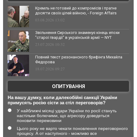
Кремль не готовий до компромісів і прагне
досягти своїх цілей війною, - Foreign Affairs
03.08.2026 13:02
Звільнення Сирського знаменує кінець епохи
"старої гвардії" в українській армії — NYT
23.07.2026 10:32
Повний текст резонансного брифінга Михайла
Федорова
18.07.2026 09:27
ОПИТУВАННЯ
На вашу думку, коли далекобійні санкції України
примусять росію сісти за стіл переговорів?
У найближчі місяці удари України по росії стануть
настільки болючими, що агресору доведеться
поновити перемовини
Цього року не варто чекати поновлення переговорного
процесу. А от наступного - можливо все