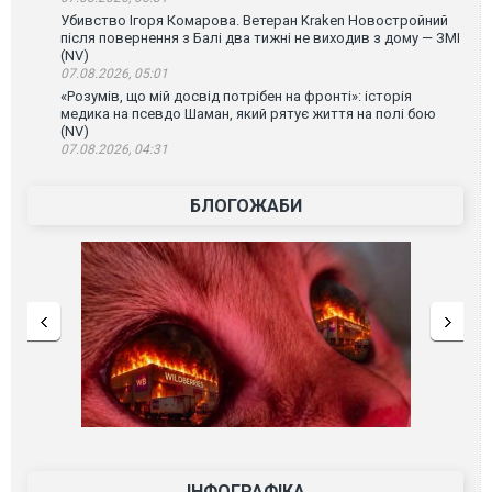
Убивство Ігоря Комарова. Ветеран Kraken Новостройний
після повернення з Балі два тижні не виходив з дому — ЗМІ
(NV)
07.08.2026, 05:01
«Розумів, що мій досвід потрібен на фронті»: історія
медика на псевдо Шаман, який рятує життя на полі бою
(NV)
07.08.2026, 04:31
БЛОГОЖАБИ
ІНФОГРАФІКА