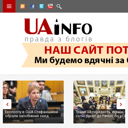
Трамп не передасть Україні
Вибух у ресторані в Москві
сотні ракет до Patriot, бо у США
ціллю був головком ВКС Рос
...
пр...