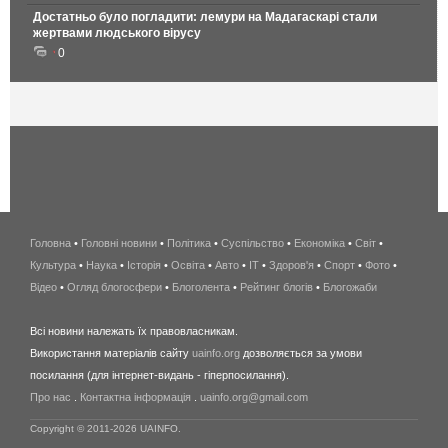
Достатньо було погладити: лемури на Мадагаскарі стали
жертвами людського вірусу
0
Головна
•
Головні новини
•
Політика
•
Суспільство
•
Економіка
беспроводной
•
Світ
•
Культура
•
Наука
•
Історія
•
Освіта
•
Авто
•
IT
•
Здоров'я
интернет
•
Спорт
•
Фото
•
Відео
•
Огляд блогосфери
•
Блоголента
•
Рейтинг блогів
киев
•
Блогожаби
и
Всі новини належать їх правовласникам.
область
Використання матеріалів сайту
uainfo.org
дозволяється за умови
wimax
посилання (для інтернет-видань - гіперпосилання).
интернет
Про нас
.
Контактна інформація
.
uainfo.org@gmail.com
в
киеве
Copyright © 2011-2026 UAINFO.
и