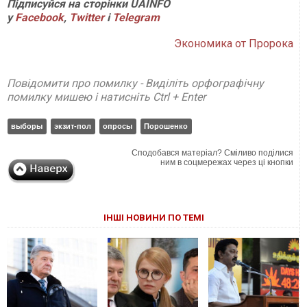
П
ідписуйся на сторінки
UAINFO
у
Facebook
,
Twitter
і
Telegram
Экономика от Пророка
Повідомити про помилку - Виділіть орфографічну
помилку мишею і натисніть Ctrl + Enter
выборы
экзит-пол
опросы
Порошенко
Сподобався матеріал? Сміливо поділися
ним в соцмережах через ці кнопки
ІНШІ НОВИНИ ПО ТЕМІ