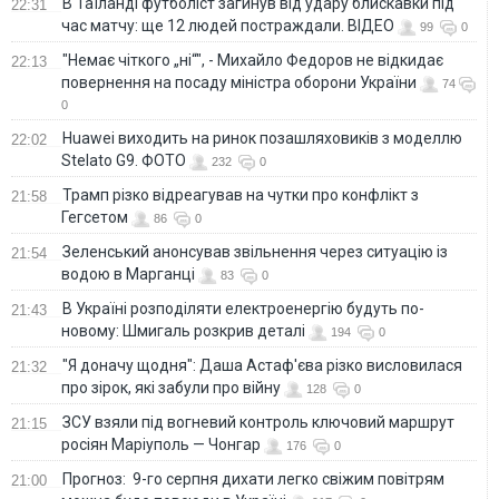
В Таїланді футболіст загинув від удару блискавки під
22:31
час матчу: ще 12 людей постраждали. ВІДЕО
99
0
"Немає чіткого „ні“", - Михайло Федоров не відкидає
22:13
повернення на посаду міністра оборони України
74
0
Huawei виходить на ринок позашляховиків з моделлю
22:02
Stelato G9. ФОТО
232
0
Трамп різко відреагував на чутки про конфлікт з
21:58
Гегсетом
86
0
Зеленський анонсував звільнення через ситуацію із
21:54
водою в Марганці
83
0
В Україні розподіляти електроенергію будуть по-
21:43
новому: Шмигаль розкрив деталі
194
0
"Я доначу щодня": Даша Астаф'єва різко висловилася
21:32
про зірок, які забули про війну
128
0
ЗСУ взяли під вогневий контроль ключовий маршрут
21:15
росіян Маріуполь — Чонгар
176
0
Прогноз: 9-го серпня дихати легко свіжим повітрям
21:00