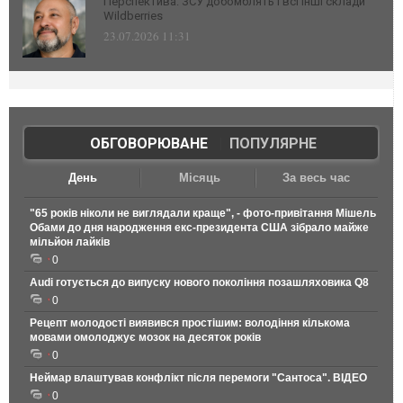
Перспектива: ЗСУ добомблять і всі інші склади
Wildberries
23.07.2026 11:31
ОБГОВОРЮВАНЕ
|
ПОПУЛЯРНЕ
День
Місяць
За весь час
"65 років ніколи не виглядали краще", - фото-привітання Мішель
Обами до дня народження екс-президента США зібрало майже
мільйон лайків
0
Audi готується до випуску нового покоління позашляховика Q8
0
Рецепт молодості виявився простішим: володіння кількома
мовами омолоджує мозок на десяток років
0
Неймар влаштував конфлікт після перемоги "Сантоса". ВІДЕО
0