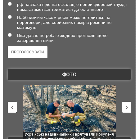
рф навпаки піде на ескалацію попри здоровий глузд і
намагатиметься триматися до останнього
Найближчим часом росія може погодитись на
переговори, але серйозних намірів росіяни не
матимуть
Вже давно не роблю жодних прогнозів щодо
завершення війни
ФОТО
шкоджено
Українські надзвичайники врятували козуленя
СБУ за спр
траждалі.
під час ліквідації масштабної лісової пожежі у
Болгарії з