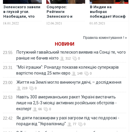
Зеленского завели
Соцопрос:
В Индии на
в глухой угол.
Рейтинги
выборах
Наобещали, что
Зеленского и
побеждает Иосиф
Порох сбежит, что
Тимошенко растут,
Сталин
18.01.2022
12.06.2021
01.05.2021
испугается и не
Порошенко –
вернется. А он
падает
испугался, но
Правила коментування ! »
вернулся –
НОВИНИ
Дмитрий Раимов
Потужний гавайський телескоп виявив на Сонці те, чого
23:55
раніше не бачив ніхто
312
0
"Мої іграшки": Роналду показав колекцію суперкарів
23:31
вартістю понад 25 млн євро
148
0
Життя на Землі могло виникнути двічі, – дослідження
23:00
219
0
Навіть 300 американських ракет Україні вистачить
22:53
лише на 2,5-3 місяці активних російських обстрілів -
експерт
66
0
Як діяти пасажирам у разі загрози під час подорожі -
22:42
поради від "Укрзалізниці"
77
0