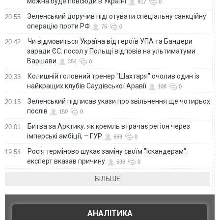
можна буде повсюди в Україні
917
0
Зеленський доручив підготувати спеціальну санкційну
20:55
операцію проти РФ
75
0
Чи відмовиться Україна від героїв УПА та Бандери
20:42
заради ЄС: посол у Польщі відповів на ультиматуми
Варшави
354
0
Колишній головний тренер "Шахтаря" очолив один із
20:33
найкращих клубів Саудівської Аравії
108
0
Зеленський підписав укази про звільнення ще чотирьох
20:15
послів
150
0
Битва за Арктику: як кремль втрачає регіон через
20:01
імперські амбіції, – ГУР
659
0
Росія терміново шукає заміну своїм "Іскандерам":
19:54
експерт вказав причину
536
0
БІЛЬШЕ
АНАЛІТИКА