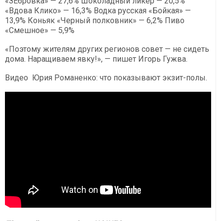
«ЗЕбровка» — 27,6% Шоколадный ликер — 20,5%
«Вдова Клико» — 16,3% Водка русская «Бойкая» —
13,9% Коньяк «Черный полковник» — 6,2% Пиво
«Смешное» — 5,9%
«Поэтому жителям других регионов совет — не сидеть
дома. Наращиваем явку!», — пишет Игорь Гужва.
Видео Юрия Романенко: что показывают экзит-полы.