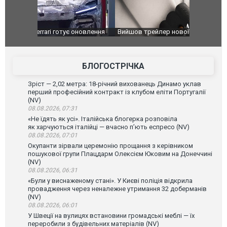
оновлення
Вийшов трейлер нової екранізації легендарного
Зеленський
фільму "Афера Томаса Крауна"
перемовин
БЛОГОСТРІЧКА
Зріст — 2,02 метра: 18-річний вихованець Динамо уклав
перший професійний контракт із клубом еліти Португалії
(NV)
08.08.2026, 07:31
«Не їдять як усі». Італійська блогерка розповіла
як харчуються італійці — вчасно п’ють еспресо (NV)
08.08.2026, 07:01
Окупанти зірвали церемонію прощання з керівником
пошукової групи Плацдарм Олексієм Юковим на Донеччині
(NV)
08.08.2026, 06:31
«Були у виснаженому стані». У Києві поліція відкрила
провадження через неналежне утримання 32 доберманів
(NV)
08.08.2026, 06:01
У Швеції на вулицях встановини громадські меблі — їх
переробили з будівельних матеріалів (NV)