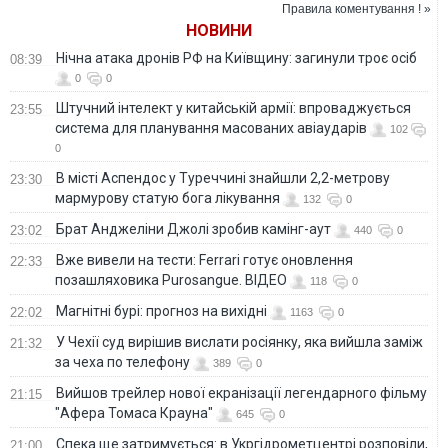
МЗС
імпорту газу
Правила коментування ! »
становить 400 млн
НОВИНИ
євро, - Шмигаль
Нічна атака дронів РФ на Київщину: загинули троє осіб
08:39
0
0
Штучний інтелект у китайській армії: впроваджується
23:55
система для планування масованих авіаударів
102
0
В місті Аспендос у Туреччині знайшли 2,2-метрову
23:30
мармурову статую бога лікування
132
0
Брат Анджеліни Джолі зробив камінг-аут
23:02
440
0
Вже вивели на тести: Ferrari готує оновлення
22:33
позашляховика Purosangue. ВІДЕО
118
0
Магнітні бурі: прогноз на вихідні
22:02
1163
0
У Чехії суд вирішив вислати росіянку, яка вийшла заміж
21:32
за чеха по телефону
389
0
Вийшов трейлер нової екранізації легендарного фільму
21:15
"Афера Томаса Крауна"
645
0
Спека ще затримується: в Укргідрометцентрі розповіли,
21:00