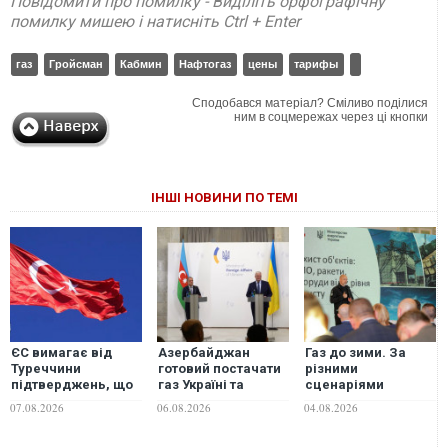
Повідомити про помилку - Виділіть орфографічну
помилку мишею і натисніть Ctrl + Enter
газ
Гройсман
Кабмин
Нафтогаз
цены
тарифы
Сподобався матеріал? Сміливо поділися
ним в соцмережах через ці кнопки
ІНШІ НОВИНИ ПО ТЕМІ
ЄС вимагає від
Азербайджан
Газ до зими. За
Туреччини
готовий постачати
різними
підтверджень, що
газ Україні та
сценаріями
вона не постачає
розширювати
додаткова потреба
07.08.2026
06.08.2026
04.08.2026
російський газ
партнерство в
"Нафтогазу" у
енергетиці, - глава
фінансуванні