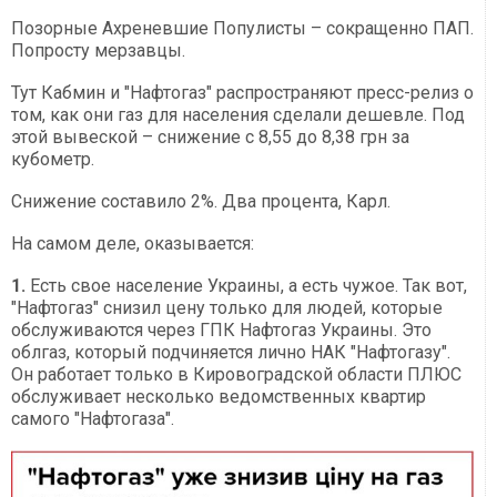
Позорные Ахреневшие Популисты – сокращенно ПАП.
Попросту мерзавцы.
Тут Кабмин и "Нафтогаз" распространяют пресс-релиз о
том, как они газ для населения сделали дешевле. Под
этой вывеской – снижение с 8,55 до 8,38 грн за
кубометр.
Снижение составило 2%. Два процента, Карл.
На самом деле, оказывается:
1.
Есть свое население Украины, а есть чужое. Так вот,
"Нафтогаз" снизил цену только для людей, которые
обслуживаются через ГПК Нафтогаз Украины. Это
облгаз, который подчиняется лично НАК "Нафтогазу".
Он работает только в Кировоградской области ПЛЮС
обслуживает несколько ведомственных квартир
самого "Нафтогаза".