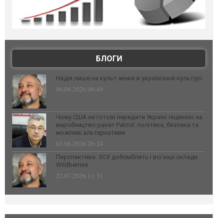
БЛОГИ
Надія лише на культ жінки в українській культурі
06.08.2026 08:49
Чому США не готові передати Україні ліцензію на
виробництво ракет Patriot: політика, безпека та
можливі альтернативи
03.08.2026 20:24
Перспектива: ЗСУ добомблять і всі інші склади
Wildberries
23.07.2026 11:31