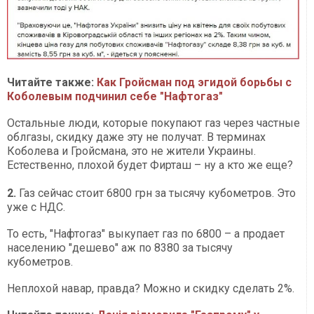
Читайте также:
Как Гройсман под эгидой борьбы с
Коболевым подчинил себе "Нафтогаз"
Остальные люди, которые покупают газ через частные
облгазы, скидку даже эту не получат. В терминах
Коболева и Гройсмана, это не жители Украины.
Естественно, плохой будет Фирташ – ну а кто же еще?
2.
Газ сейчас стоит 6800 грн за тысячу кубометров. Это
уже с НДС.
То есть, "Нафтогаз" выкупает газ по 6800 – а продает
населению "дешево" аж по 8380 за тысячу
кубометров.
Неплохой навар, правда? Можно и скидку сделать 2%.