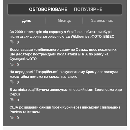
ОБГОВОРЮВАНЕ
|
ПОПУЛЯРНЕ
День
Місяць
За весь час
За 2000 кілометрів від кордону з Україною: в Єкатеринбурзі
після атаки дронів загорівся склад Wildberries. ФОТО. ВІДЕО
0
Ворог завдав комбінованого удару по Сумах, двоє поранених.
Ще десятеро постраждали після атаки БПЛА по ринку на
Сумщині. ФОТО
0
На аеродромі "Гвардійське" в окупованому Криму спалахнула
масштабна пожежа на складі пального
0
В адміністрації Вучича анонсували перший візит Зеленського до
Сербії
0
США розширили санкції проти Куби через військову співпрацю з
Росією та Китаєм
0