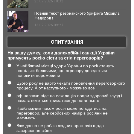
23.07.2026 10:32
Повний текст резонансного брифінга Михайла
Федорова
18.07.2026 09:27
ОПИТУВАННЯ
На вашу думку, коли далекобійні санкції України
примусять росію сісти за стіл переговорів?
У найближчі місяці удари України по росії стануть
настільки болючими, що агресору доведеться
поновити перемовини
Цього року не варто чекати поновлення переговорного
процесу. А от наступного - можливо все
рф навпаки піде на ескалацію попри здоровий глузд і
намагатиметься триматися до останнього
Найближчим часом росія може погодитись на
переговори, але серйозних намірів росіяни не
матимуть
Вже давно не роблю жодних прогнозів щодо
завершення війни