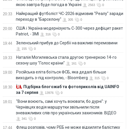
якою завтра буде погода в Україні
2563
0
Найкращий футболіст ЧС-2026 відмовив "Реалу" заради
20:33
переходу в "Барселону"
305
0
США і Україна модернізують С-300 через дефіцит ракет
20:00
Patriot, - ЗМІ
316
0
Зеленський прибув до Сербії на важливі перемовини
19:44
155
0
Наталія Могилевська стала другою тренеркою 14-го
19:33
сезону шоу "Голос країни"
161
0
Російська еліта боїться ФСБ, яка дедалі більше
19:00
виходить з-під контролю, - Bloomberg
315
0
Підбірка блогожаб та фотоприколів від UAINFO
18:30
за 7 серпня
13976
0
"Вони воюють, самі хочуть воювати, бо дурні": у
18:01
Чернівцях водія маршрутки звільнили після
зневажливих слів про українських захисників. ВІДЕО
341
0
Флеш розповів, чому РЕБ не може відхиляти балістику
17:44