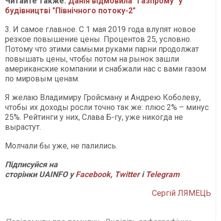
Читайте также:
Данія відмовила "Газпрому" у
будівництві "Північного потоку-2"​​​​​​​
3. И самое главное. С 1 мая 2019 года влупят новое
резкое повышение цены. Процентов 25, условно.
Потому что этими самыми руками парни продолжат
повышать цены, чтобы потом на рынок зашли
американские компании и снабжали нас с вами газом
по мировым ценам.
Я желаю Владимиру Гройсману и Андрею Коболеву,
чтобы их доходы росли точно так же: плюс 2% – минус
25%. Рейтинги у них, Слава Б-гу, уже никогда не
вырастут.
Молчали бы уже, не палились.
Підписуйся на
сторінки UAINFO у
Facebook
,
Twitter
і
Telegram
Сергій ЛЯМЕЦЬ