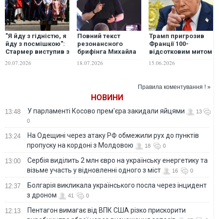
"Я йду з гідністю, я
Повний текст
Трамп пригрозив
йду з посмішкою":
резонансного
Франції 100-
Стармер виступив з
брифінга Михайла
відсотковим митом
останньою
Федорова
на її вина
20.07.2026
18.07.2026
15.06.2026
промовою на
посаді прем’єр-
міністра
Правила коментування ! »
НОВИНИ
У парламенті Косово прем'єра закидали яйцями
13:48
13
0
На Одещині через атаку РФ обмежили рух до пунктів
13:24
пропуску на кордоні з Молдовою
18
0
Сербія виділить 2 млн євро на українську енергетику та
13:00
візьме участь у відновленні одного з міст
16
0
Болгарія викликала українського посла через інцидент
12:37
з дроном
41
0
Пентагон вимагає від ВПК США різко прискорити
12:13