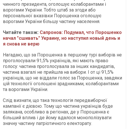
чинного президента, оголошує колаборантами і
ворогами України. Тобто штаб за згоди або
персональної вказівки Порошенка оголошує
ворогами України більшу частину населення.
Читайте також:
Сапронов: Подумал, что Порошенко
начал "сшивать" Украину, но наступил новый день и
я снова не верю
Нагадаю, що за Порошенка в першому турі виборів не
проголосували 91,5% українців, які мають право
голосу: частина проголосувала за інших кандидатів,
частина взагалі не прийшла на вибори. І от ці 91,5%
українців, що не віддали голос за Порошенка, завдяки
цій технології оголошені зрадниками, колаборантами
та ворогами України.
Слід визнати, що така технологія передвиборчої
кампанії є дієвою. Тому що частина українців буде
залякана, особливо в регіонах, де у Порошенка є
більший вплив і де йому вдалося монополізувати
значну частину патріотичного електорату.