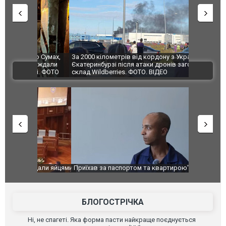
по Сумах,
За 2000 кілометрів від кордону з Україною: в
"Мої іграш
траждали
Єкатеринбурзі після атаки дронів загорівся
суперкарів
ВІДЕО
ині. ФОТО
склад Wildberries. ФОТО. ВІДЕО
идали яйцями
Приїхав за паспортом та квартирою": у полон
Одесу накр
до українських військових потрапив тезка
ураганним 
зіркового футболіста Мохамеда Салаха
БЛОГОСТРІЧКА
Ні, не спагеті. Яка форма пасти найкраще поєднується