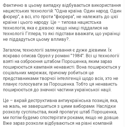
Фактично в цьому випадку відбувається використання
нацистських технологій: "Одна країна. Один народ. Один
фюрер", а всі, хто проти "фюрера", не належать до цієї
країни і цього народу. Це – типова нацистська
технологія, яка є дієвою: якщо німці піддалися на
технології Гітлера, то які підстави вважати, що українці
не піддадуться цьому впливу?..
Загалом, технології залякування є дуже дієвими. Їх
яскраво описав Оруел у романі "1984". Всі ці технології
взяті на озброєння штабом Порошенка, яким зараз
поширюється кампанія ненависті. Вона поширюється у
соціальних мережах, причому робиться це
представниками творчої інтелігенції щодо всіх, хто не
планує голосувати за Порошенка. Тобто ця ненависть
поширюється до значної частини української нації.
Це – вкрай деструктивна антиукраїнська позиція, яка,
на жаль, не завершиться з цими виборами. Наслідки
розколу суспільства, який пропагує штаб Порошенка,
ми потім будемо спостерігати роками, якщо не довше.
Вже зараз розколи відбуваються на рівні компаній