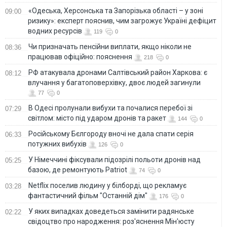
«Одеська, Херсонська та Запорізька області – у зоні
09:00
ризику»: експерт пояснив, чим загрожує Україні дефіцит
водних ресурсів
119
0
Чи призначать пенсійни виплати, якщо ніколи не
08:36
працював офіційно: пояснення
218
0
РФ атакувала дронами Салтівський район Харкова: є
08:12
влучання у багатоповерхівку, двоє людей загинули
77
0
В Одесі пролунали вибухи та почалися перебої зі
07:29
світлом: місто під ударом дронів та ракет
144
0
Російському Бєлгороду вночі не дала спати серія
06:33
потужних вибухів
126
0
У Німеччині фіксували підозрілі польоти дронів над
05:25
базою, де ремонтують Patriot
74
0
Netflix поселив людину у білборді, що рекламує
03:28
фантастичний фільм "Останній дім"
176
0
У яких випадках доведеться замінити радянське
02:22
свідоцтво про народження: роз'яснення Мін'юсту