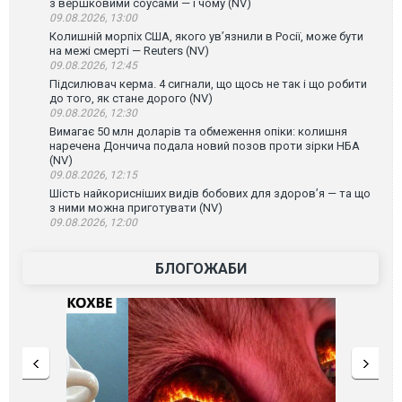
з вершковими соусами — і чому (NV)
09.08.2026, 13:00
Колишній морпіх США, якого ув’язнили в Росії, може бути
на межі смерті — Reuters (NV)
09.08.2026, 12:45
Підсилювач керма. 4 сигнали, що щось не так і що робити
до того, як стане дорого (NV)
09.08.2026, 12:30
Вимагає 50 млн доларів та обмеження опіки: колишня
наречена Дончича подала новий позов проти зірки НБА
(NV)
09.08.2026, 12:15
Шість найкорисніших видів бобових для здоров’я — та що
з ними можна приготувати (NV)
09.08.2026, 12:00
БЛОГОЖАБИ