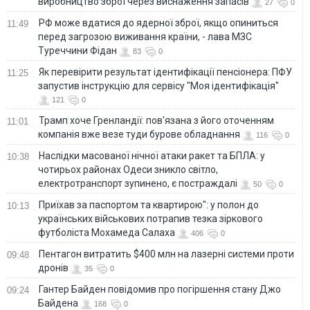
виробництво зброї через виснаження запасів
27
0
РФ може вдатися до ядерної зброї, якщо опиниться
11:49
перед загрозою виживання країни, - лава МЗС
Туреччини Фідан
83
0
Як перевірити результат ідентифікації пенсіонера: ПФУ
11:25
запустив інструкцію для сервісу "Моя ідентифікація"
121
0
Трамп хоче Гренландії: пов'язана з його оточенням
11:01
компанія вже везе туди бурове обладнання
116
0
Наслідки масованої нічної атаки ракет та БПЛА: у
10:38
чотирьох районах Одеси зникло світло,
електротранспорт зупинено, є постраждалі
50
0
Приїхав за паспортом та квартирою": у полон до
10:13
українських військових потрапив тезка зіркового
футболіста Мохамеда Салаха
406
0
Пентагон витратить $400 млн на лазерні системи проти
09:48
дронів
35
0
Гантер Байден повідомив про погіршення стану Джо
09:24
Байдена
168
0