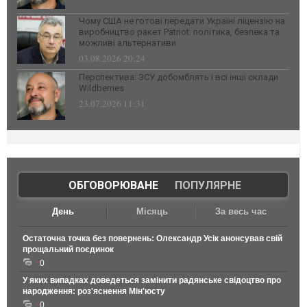
Чому США не готові передати Україні ліцензію на
виробництво ракет Patriot: політика, безпека та
можливі альтернативи
03.08.2026 20:24
Перспектива: ЗСУ добомблять і всі інші склади
Wildberries
23.07.2026 11:31
ОБГОВОРЮВАНЕ
|
ПОПУЛЯРНЕ
День
Місяць
За весь час
Остаточна точка без повернень: Олександр Усік анонсував свій
прощальний поєдинок
0
У яких випадках доведеться замінити радянське свідоцтво про
народження: роз'яснення Мін'юсту
0