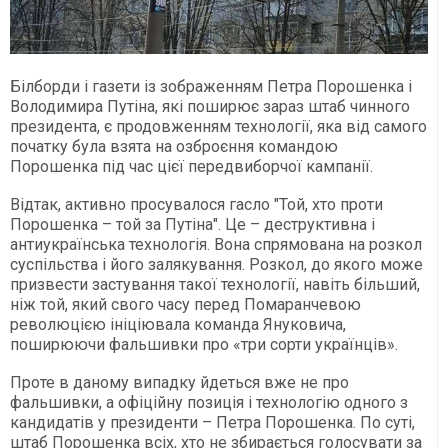
Білборди і газети із зображенням Петра Порошенка і
Володимира Путіна, які поширює зараз штаб чинного
президента, є продовженням технології, яка від самого
початку була взята на озброєння командою
Порошенка під час цієї передвиборчої кампанії.
Відтак, активно просувалося гасло "Той, хто проти
Порошенка – той за Путіна". Це – деструктивна і
антиукраїнська технологія. Вона спрямована на розкол
суспільства і його залякування. Розкол, до якого може
призвести застування такої технології, навіть більший,
ніж той, який свого часу перед Помаранчевою
революцією ініціювала команда Януковича,
поширюючи фальшивки про «три сорти українців».
Проте в даному випадку йдеться вже не про
фальшивки, а офіційну позиція і технологію одного з
кандидатів у президенти – Петра Порошенка. По суті,
штаб Порошенка всіх, хто не збирається голосувати за