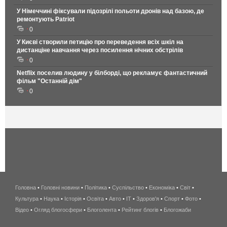
У Німеччині фіксували підозрілі польоти дронів над базою, де
ремонтують Patriot
0
У Києві створили петицію про переведення всіх шкіл на
дистанціне навчання через посилення нічних обстрілів
0
Netflix поселив людину у білборді, що рекламує фантастичний
фільм "Останній дім"
0
Головна
•
Головні новини
•
Політика
•
Суспільство
•
Економіка
беспроводной
•
Світ
•
Культура
•
Наука
•
Історія
•
Освіта
•
Авто
•
IT
•
Здоров'я
интернет
•
Спорт
•
Фото
•
Відео
•
Огляд блогосфери
•
Блоголента
•
Рейтинг блогів
киев
•
Блогожаби
и