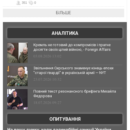
351
0
БІЛЬШЕ
АНАЛІТИКА
Кремль не готовий до компромісів і прагне
досягти своїх цілей війною, - Foreign Affairs
03.08.2026 13:02
Звільнення Сирського знаменує кінець епохи
"старої гвардії" в українській армії — NYT
23.07.2026 10:32
Повний текст резонансного брифінга Михайла
Федорова
18.07.2026 09:27
ОПИТУВАННЯ
На вашу думку, коли далекобійні санкції України