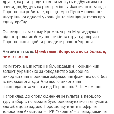
друзів, на рівні родин, і вони можуть відбуватися та,
очевидно, будуть на рівні регіонів. Фактично команда
Порошенка робить те, про що мріє Путін – знищення
внутрішньої єдності українців та ліквідація гасла про
єдину країну.
Очевидно, саме тому Кремль через Медведчука і
підконтрольних йому політиків та структур сприяє
Порошенкові, щоб впровадити розкол України.
Читайте також:
Цимбалюк: Вопросов пока больше,
чем ответов
Крім того, в цій історії з білбордами є і юридичний
аспект: українське законодавство забороняє
використання в рекламі зображення фізичних осіб без
їх письмової згоди. Але якого виконання
законодавства чекати від Порошенка? Це – смішно.
Наприклад, до оприлюднення результатів першого
туру виборів не можна було рекламуватися і агітувати,
але хіба це завадило Порошенку вийти в ефір на
телеканалі Ахмєтова – ТРК "Україна" – з нападками на