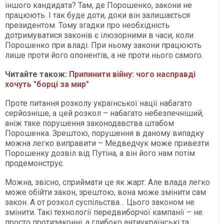
іншого кандидата? Там, де Порошенко, закони не
працюють. І так буде доти, доки він залишається
президентом. Тому згадки про необхідність
дотримуватися законів є ілюзорними в часи, коли
Порошенко при владі. При ньому закони працюють
лише проти його опонентів, а не проти нього самого.
Читайте також:
Припинити війну: чого насправді
хочуть "борці за мир"
Проте питання розколу української нації набагато
серйозніше, а цей розкол – набагато небезпечніший,
аніж таке порушення законодавства штабом
Порошенка. Зрештою, порушення в даному випадку
можна легко виправити – Медведчук може привезти
Порошенку дозвіл від Путіна, а він його нам потім
продемонструє.
Можна, звісно, сприймати це як жарт. Але влада легко
може обійти закон, зрештою, вона може змінити сам
закон. А от розкол суспільства… Цього законом не
змінити. Такі технології передвиборчої кампанії – не
просто протизаконні, а глибоко антиукраїнські та