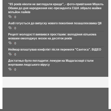
"65 років ніколи не виглядали краще", - фото-привітання Мішель
Обами до дня народження екс-президента США зібрало майже
мільйон лайків
0
Audi готується до випуску нового покоління позашляховика Q8
0
Рецепт молодості виявився простішим: володіння кількома
мовами омолоджує мозок на десяток років
0
Неймар влаштував конфлікт після перемоги "Сантоса". ВІДЕО
0
Достатньо було погладити: лемури на Мадагаскарі стали
жертвами людського вірусу
0