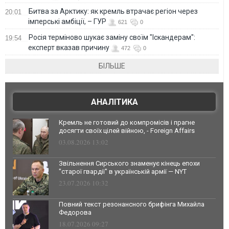
Битва за Арктику: як кремль втрачає регіон через
20:01
імперські амбіції, – ГУР
621
0
Росія терміново шукає заміну своїм "Іскандерам":
19:54
експерт вказав причину
472
0
БІЛЬШЕ
АНАЛІТИКА
Кремль не готовий до компромісів і прагне
досягти своїх цілей війною, - Foreign Affairs
03.08.2026 13:02
Звільнення Сирського знаменує кінець епохи
"старої гвардії" в українській армії — NYT
23.07.2026 10:32
Повний текст резонансного брифінга Михайла
Федорова
18.07.2026 09:27