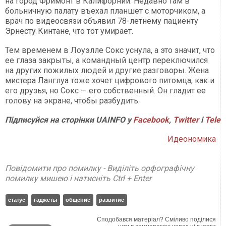
на город Фримонт в Калифорнии. Недавно там в
больничную палату въехал планшет с моторчиком, а
врач по видеосвязи объявил 78-летнему пациенту
Эрнесту Кинтане, что тот умирает.
Тем временем в Лоуэлле Сокс уснула, а это значит, что
ее глаза закрыты, а командный центр переключился
на других пожилых людей и другие разговоры. Жена
мистера Ланглуа тоже хочет цифрового питомца, как и
его друзья, но Сокс — его собственный. Он гладит ее
голову на экране, чтобы разбудить.
Підписуйся на сторінки UAINFO у
Facebook
,
Twitter
і
Tele
Идеономика
Повідомити про помилку - Виділіть орфографічну
помилку мишею і натисніть Ctrl + Enter
статус
гаджеты
общение
развитие
Сподобався матеріал? Сміливо поділися