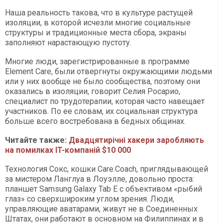
Наша реальность такова, что в культуре растущей
изоляции, в которой исчезли многие социальные
структуры и традиционные места сбора, экраны
заполняют нарастающую пустоту.
Многие люди, зарегистрированные в программе
Element Care, были отвергнуты окружающими людьми
или у них вообще не было сообщества, поэтому они
оказались в изоляции, говорит Селия Росарио,
специалист по трудотерапии, которая часто навещает
участников. По ее словам, их социальная структура
больше всего востребована в бедных общинах.
Читайте также:
Двадцятирічні хакери заробляють
на помилках IT-компаній $10 000
Технология Сокс, кошки Care.Coach, приглядывающей
за мистером Ланглуа в Лоуэлле, довольно проста:
планшет Samsung Galaxy Tab E с объективом «рыбий
глаз» со сверхшироким углом зрения. Люди,
управляющие аватарами, живут не в Соединенных
Штатах, они работают в основном на Филиппинах и в