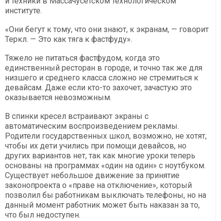
и техники в Массачусетском технологическом
институте.
«Они бегут к тому, что они знают, к экранам, — говорит
Теркл. — Это как тяга к фастфуду».
Тяжело не питаться фастфудом, когда это
единственный ресторан в городе, и точно так же для
низшего и среднего класса сложно не стремиться к
девайсам. Даже если кто-то захочет, зачастую это
оказывается невозможным.
В спинки кресел встраивают экраны с
автоматическим воспроизведением рекламы.
Родители государственных школ, возможно, не хотят,
чтобы их дети учились при помощи девайсов, но
других вариантов нет, так как многие уроки теперь
основаны на программах «один на один» с ноутбуком.
Существует небольшое движение за принятие
законопроекта о «праве на отключение», который
позволил бы работникам выключать телефоны, но на
данный момент работник может быть наказан за то,
что был недоступен.