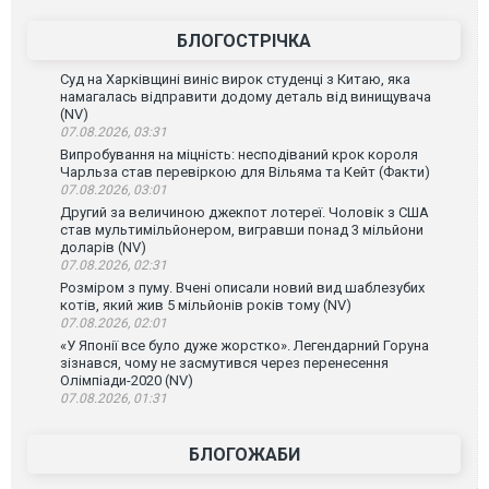
БЛОГОСТРІЧКА
Суд на Харківщині виніс вирок студенці з Китаю, яка
намагалась відправити додому деталь від винищувача
(NV)
07.08.2026, 03:31
Випробування на міцність: несподіваний крок короля
Чарльза став перевіркою для Вільяма та Кейт (Факти)
07.08.2026, 03:01
Другий за величиною джекпот лотереї. Чоловік з США
став мультимільйонером, вигравши понад 3 мільйони
доларів (NV)
07.08.2026, 02:31
Розміром з пуму. Вчені описали новий вид шаблезубих
котів, який жив 5 мільйонів років тому (NV)
07.08.2026, 02:01
«У Японії все було дуже жорстко». Легендарний Горуна
зізнався, чому не засмутився через перенесення
Олімпіади-2020 (NV)
07.08.2026, 01:31
БЛОГОЖАБИ