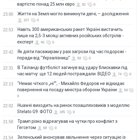
вартістю понад 25 млн євро
92
0
Життя на Землі могло виникнути двічі, – дослідження
23:00
157
0
Навіть 300 американських ракет Україні вистачить
22:53
лише на 2,5-3 місяці активних російських обстрілів -
експерт
45
0
Як діяти пасажирам у разі загрози під час подорожі -
22:42
поради від "Укрзалізниці"
59
0
В Таїланді футболіст загинув від удару блискавки під
22:31
час матчу: ще 12 людей постраждали. ВІДЕО
74
0
"Немає чіткого „ні“", - Михайло Федоров не відкидає
22:13
повернення на посаду міністра оборони України
59
0
Huawei виходить на ринок позашляховиків з моделлю
22:02
Stelato G9. ФОТО
185
0
Трамп різко відреагував на чутки про конфлікт з
21:58
Гегсетом
68
0
Зеленський анонсував звільнення через ситуацію із
21:54