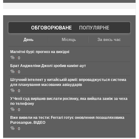
ОБГОВОРЮВАНЕ
|
ПОПУЛЯРНЕ
День
Місяць
За весь час
Магнітні бурі: прогноз на вихідні
0
Брат Анджеліни Джолі зробив камінг-аут
0
Штучний інтелект у китайській армії: впроваджується система
для планування масованих авіаударів
0
У Чехії суд вирішив вислати росіянку, яка вийшла заміж за чеха
по телефону
0
Вже вивели на тести: Ferrari готує оновлення позашляховика
Purosangue. ВІДЕО
0