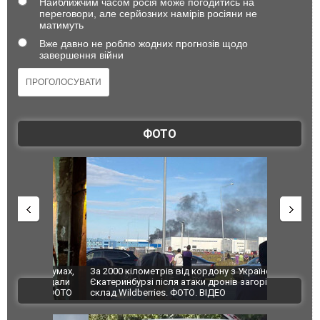
Найближчим часом росія може погодитись на
переговори, але серйозних намірів росіяни не
матимуть
Вже давно не роблю жодних прогнозів щодо
завершення війни
ФОТО
по Сумах,
За 2000 кілометрів від кордону з Україною: в
"Мої іграш
траждали
Єкатеринбурзі після атаки дронів загорівся
суперкарів
ВІДЕО
ині. ФОТО
склад Wildberries. ФОТО. ВІДЕО