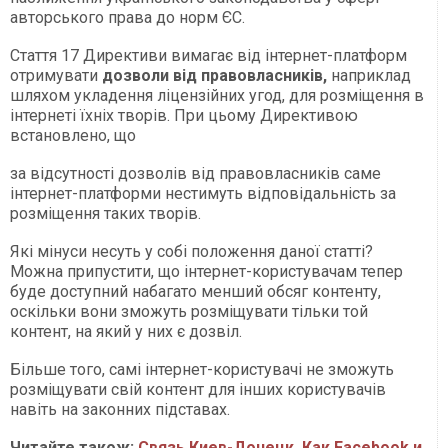
авторського права до норм ЄС.
Стаття 17 Директиви вимагає від інтернет-платформ
отримувати
дозволи від правовласників,
наприклад
шляхом укладення ліцензійних угод, для розміщення в
інтернеті їхніх творів. При цьому Директивою
встановлено, що
за відсутності дозволів від правовласників саме
інтернет-платформи нестимуть відповідальність за
розміщення таких творів.
Які мінуси несуть у собі положення даної статті?
Можна припустити, що інтернет-користувачам тепер
буде доступний набагато менший обсяг контенту,
оскільки вони зможуть розміщувати тільки той
контент, на який у них є дозвіл.
Більше того, самі інтернет-користувачі не зможуть
розміщувати свій контент для інших користувачів
навіть на законних підставах.
Читайте також:
Связь Киев-Донецк. Как Facebook и