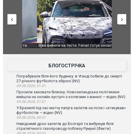
дом та
Вже вивели на тести: Ferrari готує оновлення
Вийшов тре
позашляховика Purosangue. ВІДЕО
фільму "Аф
БЛОГОСТРІЧКА
Пограбували біля його будинку: в Уганді побили до смерті
27-річного футболіста збірної (NV)
09.08.2026, 01:31
Просили заховати білизну. Новозеландська політикиня
вийшла на онлайн-зустріч з колегами з ванної — відео (NV)
09.08.2026, 01:01
У Бразилії під час матчу папуга залетів на поле і «атакував»
футболістів — відео (NV)
09.08.2026, 00:31
Невідомий дрон залетів до Болгарії та вибухнув біля
стратегічного газопроводу поблизу Румунії (Факти)
09.08.2026, 00:01