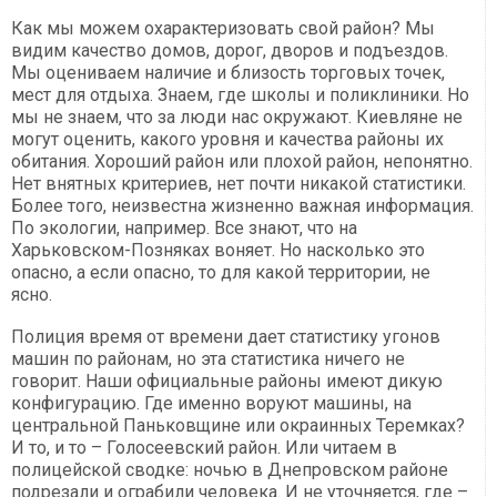
Как мы можем охарактеризовать свой район? Мы
видим качество домов, дорог, дворов и подъездов.
Мы оцениваем наличие и близость торговых точек,
мест для отдыха. Знаем, где школы и поликлиники. Но
мы не знаем, что за люди нас окружают. Киевляне не
могут оценить, какого уровня и качества районы их
обитания. Хороший район или плохой район, непонятно.
Нет внятных критериев, нет почти никакой статистики.
Более того, неизвестна жизненно важная информация.
По экологии, например. Все знают, что на
Харьковском-Позняках воняет. Но насколько это
опасно, а если опасно, то для какой территории, не
ясно.
Полиция время от времени дает статистику угонов
машин по районам, но эта статистика ничего не
говорит. Наши официальные районы имеют дикую
конфигурацию. Где именно воруют машины, на
центральной Паньковщине или окраинных Теремках?
И то, и то – Голосеевский район. Или читаем в
полицейской сводке: ночью в Днепровском районе
подрезали и ограбили человека. И не уточняется, где –