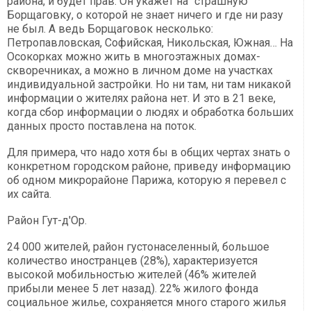
района, и будет прав. Он укажет на "страшную"
Борщаговку, о которой не знает ничего и где ни разу
не был. А ведь Борщаговок несколько:
Петропавловская, Софийская, Никольская, Южная… На
Осокорках можно жить в многоэтажных домах-
скворечниках, а можно в личном доме на участках
индивидуальной застройки. Но ни там, ни там никакой
информации о жителях района нет. И это в 21 веке,
когда сбор информации о людях и обработка больших
данных просто поставлена на поток.
Для примера, что надо хотя бы в общих чертах знать о
конкретном городском районе, приведу информацию
об одном микрорайоне Парижа, которую я перевел с
их сайта.
Район Гут-д'Ор.
24 000 жителей, район густонаселенный, большое
количество иностранцев (28%), характеризуется
высокой мобильностью жителей (46% жителей
прибыли менее 5 лет назад). 22% жилого фонда
социальное жилье, сохраняется много старого жилья