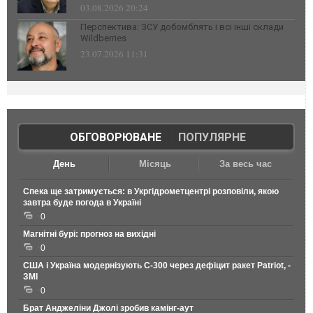
03.08.2026 20:24
Перспектива: ЗСУ добомблять і всі інші склади
Wildberries
23.07.2026 11:31
ОБГОВОРЮВАНЕ
|
ПОПУЛЯРНЕ
День
Місяць
За весь час
Спека ще затримується: в Укргідрометцентрі розповіли, якою
завтра буде погода в Україні
0
Магнітні бурі: прогноз на вихідні
0
США і Україна модернізують С-300 через дефіцит ракет Patriot, -
ЗМІ
0
Брат Анджеліни Джолі зробив камінг-аут