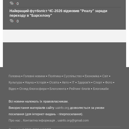
0
Найкращий футболіст ЧС-2026 відмовив "Реалу" заради
переходу в "Барселону"
0
Головна
•
Головні новини
•
Політика
•
Суспільство
•
Економіка
беспроводной
•
Світ
•
Культура
•
Наука
•
Історія
•
Освіта
•
Авто
•
IT
•
Здоров'я
интернет
•
Спорт
•
Фото
•
Відео
•
Огляд блогосфери
•
Блоголента
•
Рейтинг блогів
киев
•
Блогожаби
и
Всі новини належать їх правовласникам.
область
Використання матеріалів сайту
uainfo.org
дозволяється за умови
wimax
посилання (для інтернет-видань - гіперпосилання).
интернет
Про нас
.
Контактна інформація
.
uainfo.org@gmail.com
в
киеве