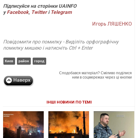
Підписуйся на сторінки
UAINFO
у
Facebook
,
Twitter
і
Telegram
Игорь ЛЯШЕНКО
Повідомити про помилку - Виділіть орфографічну
помилку мишею і натисніть Ctrl + Enter
Киев
район
город
Сподобався матеріал? Сміливо поділися
ним в соцмережах через ці кнопки
ІНШІ НОВИНИ ПО ТЕМІ