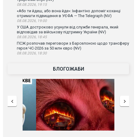
08.08.2026, 19:15
«Або ти йдеш, або вона йде»: Інфантіно допоміг коханці
отримати підвищення в УЄФА — The Telegraph (NV)
08.08.2026, 19:00
У США достроково усунули від служби генерала, який
відповідав за військову підтримку України (NV)
08.08.2026, 18:45
ПСЖ розпочав переговори з Барселоною щодо трансферу
героя ЧС-2026 за 50 млн євро (NV)
08.08.2026, 18:30
БЛОГОЖАБИ