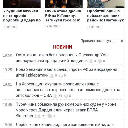
У будинок влучили
Нічна атака дронів
Пробитий один із
п'ять дронів:
РФ на Київщину:
найзахищеніших
подробиці удару по
загинули троє осіб
районів: Плетенчук
Київській області,
прокоментував
08.08.2026
08.08.2026
07.08.2026
де загинули люди
удар по кораблях
ФСБ у Керчі
Правила коментування ! »
НОВИНИ
Остаточна точка без повернень: Олександр Усік
19:50
анонсував свій прощальний поєдинок
8
0
Нова Зеландія ввела санкції проти РФ за викрадення
19:25
дітей і кібератаки
9
0
На Херсонщині окупанти розпочали «вільне
19:01
полювання» на автотранспорт за допомогою дронів на
оптоволокні — ОВА
34
0
Туреччина обмежила рух комерційних суден у Чорне
18:45
море через Дарданелли через атаки БПЛА —
Bloomberg
31
0
Сербія хоче якнайшвидшого завершення війни, але
18:38