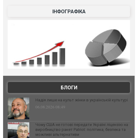
ІНФОГРАФІКА
БЛОГИ
Надія лише на культ жінки в українській культурі
06.08.2026 08:49
Чому США не готові передати Україні ліцензію на
виробництво ракет Patriot: політика, безпека та
можливі альтернативи