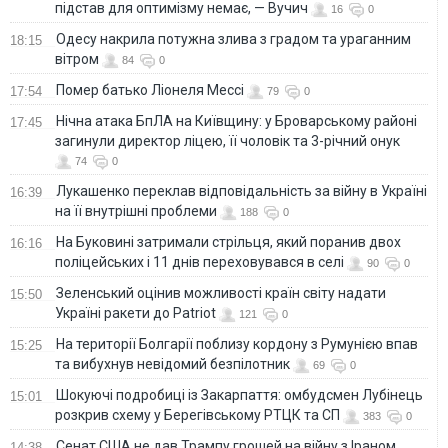
підстав для оптимізму немає, — Вучич
16
0
Одесу накрила потужна злива з градом та ураганним
18:15
вітром
84
0
Помер батько Ліонеля Мессі
17:54
79
0
Нічна атака БпЛА на Київщину: у Броварському районі
17:45
загинули директор ліцею, її чоловік та 3-річний онук
74
0
Лукашенко переклав відповідальність за війну в Україні
16:39
на її внутрішні проблеми
188
0
На Буковині затримали стрільця, який поранив двох
16:16
поліцейських і 11 днів переховувався в селі
90
0
Зеленський оцінив можливості країн світу надати
15:50
Україні ракети до Patriot
121
0
На території Болгарії поблизу кордону з Румунією впав
15:25
та вибухнув невідомий безпілотник
69
0
Шокуючі подробиці із Закарпаття: омбудсмен Лубінець
15:01
розкрив схему у Берегівському РТЦК та СП
383
0
Сенат США не дав Трампу грошей на війну з Іраном
14:38