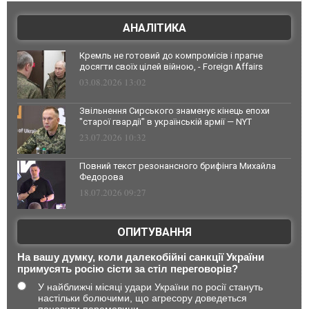
АНАЛІТИКА
Кремль не готовий до компромісів і прагне
досягти своїх цілей війною, - Foreign Affairs
03.08.2026 13:02
Звільнення Сирського знаменує кінець епохи
"старої гвардії" в українській армії — NYT
23.07.2026 10:32
Повний текст резонансного брифінга Михайла
Федорова
18.07.2026 09:27
ОПИТУВАННЯ
На вашу думку, коли далекобійні санкції України
примусять росію сісти за стіл переговорів?
У найближчі місяці удари України по росії стануть
настільки болючими, що агресору доведеться
поновити перемовини