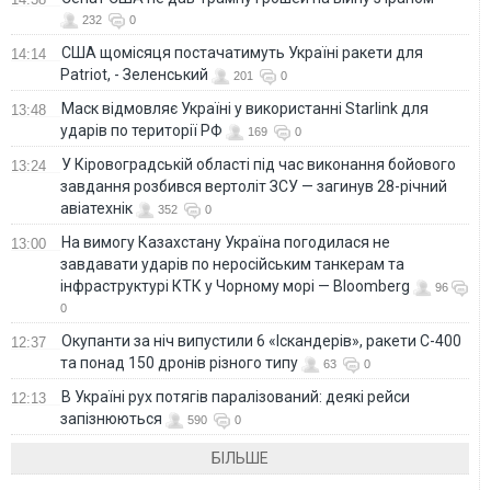
232
0
США щомісяця постачатимуть Україні ракети для
14:14
Patriot, - Зеленський
201
0
Маск відмовляє Україні у використанні Starlink для
13:48
ударів по території РФ
169
0
У Кіровоградській області під час виконання бойового
13:24
завдання розбився вертоліт ЗСУ — загинув 28-річний
авіатехнік
352
0
На вимогу Казахстану Україна погодилася не
13:00
завдавати ударів по неросійським танкерам та
інфраструктурі КТК у Чорному морі — Bloomberg
96
0
Окупанти за ніч випустили 6 «Іскандерів», ракети С-400
12:37
та понад 150 дронів різного типу
63
0
В Україні рух потягів паралізований: деякі рейси
12:13
запізнюються
590
0
БІЛЬШЕ