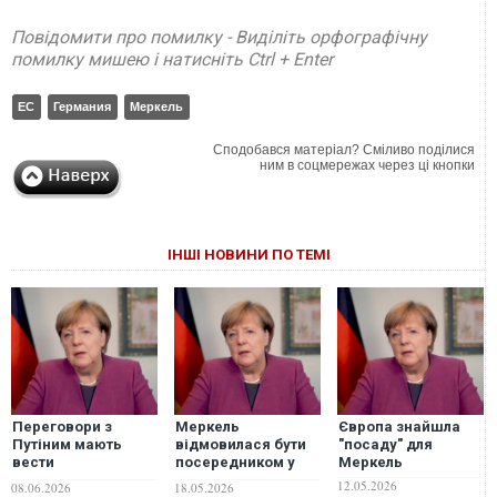
Повідомити про помилку - Виділіть орфографічну
помилку мишею і натисніть Ctrl + Enter
ЕС
Германия
Меркель
Сподобався матеріал? Сміливо поділися
ним в соцмережах через ці кнопки
ІНШІ НОВИНИ ПО ТЕМІ
Переговори з
Меркель
Європа знайшла
Путіним мають
відмовилася бути
"посаду" для
вести
посередником у
Меркель
уповноважені
переговорах з
12.05.2026
08.06.2026
18.05.2026