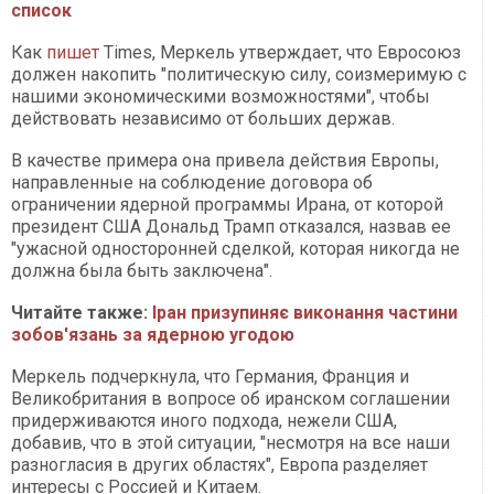
список
Как
пишет
Times, Меркель утверждает, что Евросоюз
должен накопить "политическую силу, соизмеримую с
нашими экономическими возможностями", чтобы
действовать независимо от больших держав.
В качестве примера она привела действия Европы,
направленные на соблюдение договора об
ограничении ядерной программы Ирана, от которой
президент США Дональд Трамп отказался, назвав ее
"ужасной односторонней сделкой, которая никогда не
должна была быть заключена".
Читайте также:
Іран призупиняє виконання частини
зобов'язань за ядерною угодою
Меркель подчеркнула, что Германия, Франция и
Великобритания в вопросе об иранском соглашении
придерживаются иного подхода, нежели США,
добавив, что в этой ситуации, "несмотря на все наши
разногласия в других областях", Европа разделяет
интересы с Россией и Китаем.