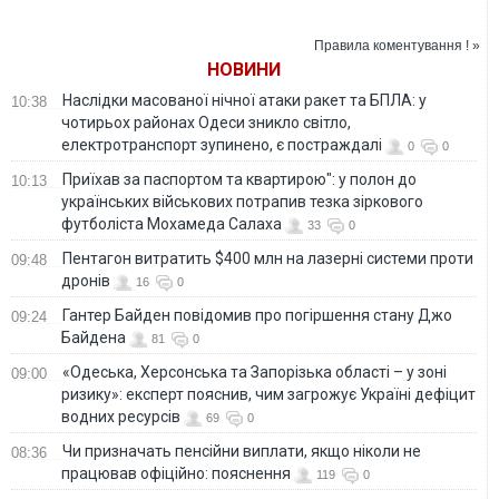
політики, я лише
Путіним
даю поради, -
Меркель
Правила коментування ! »
НОВИНИ
Наслідки масованої нічної атаки ракет та БПЛА: у
10:38
чотирьох районах Одеси зникло світло,
електротранспорт зупинено, є постраждалі
0
0
Приїхав за паспортом та квартирою": у полон до
10:13
українських військових потрапив тезка зіркового
футболіста Мохамеда Салаха
33
0
Пентагон витратить $400 млн на лазерні системи проти
09:48
дронів
16
0
Гантер Байден повідомив про погіршення стану Джо
09:24
Байдена
81
0
«Одеська, Херсонська та Запорізька області – у зоні
09:00
ризику»: експерт пояснив, чим загрожує Україні дефіцит
водних ресурсів
69
0
Чи призначать пенсійни виплати, якщо ніколи не
08:36
працював офіційно: пояснення
119
0