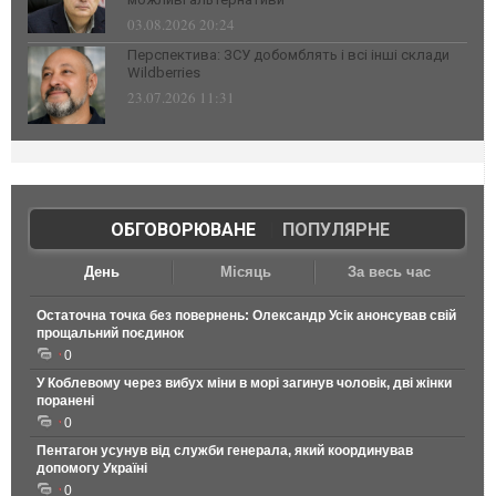
03.08.2026 20:24
Перспектива: ЗСУ добомблять і всі інші склади
Wildberries
23.07.2026 11:31
ОБГОВОРЮВАНЕ
|
ПОПУЛЯРНЕ
День
Місяць
За весь час
Остаточна точка без повернень: Олександр Усік анонсував свій
прощальний поєдинок
0
У Коблевому через вибух міни в морі загинув чоловік, дві жінки
поранені
0
Пентагон усунув від служби генерала, який координував
допомогу Україні
0