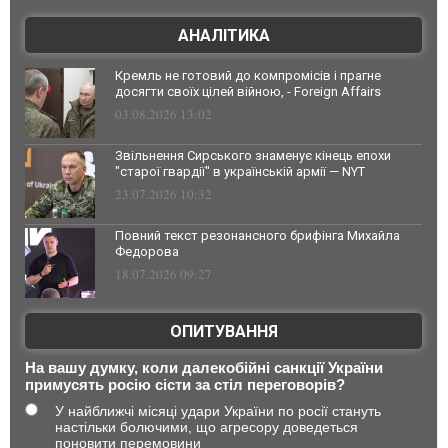
АНАЛІТИКА
Кремль не готовий до компромісів і прагне
досягти своїх цілей війною, - Foreign Affairs
03.08.2026 13:02
Звільнення Сирського знаменує кінець епохи
"старої гвардії" в українській армії — NYT
23.07.2026 10:32
Повний текст резонансного брифінга Михайла
Федорова
18.07.2026 09:27
ОПИТУВАННЯ
На вашу думку, коли далекобійні санкції України
примусять росію сісти за стіл переговорів?
У найближчі місяці удари України по росії стануть
настільки болючими, що агресору доведеться
поновити перемовини