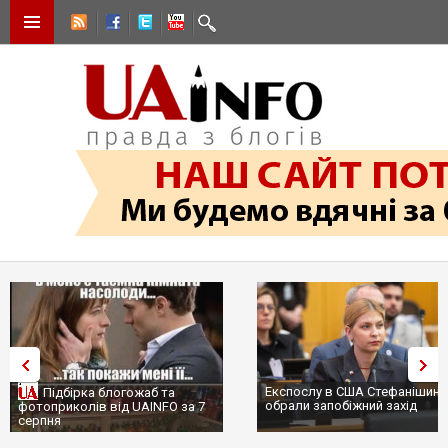
Експослу в США Стефанішині
Підбірка блогожаб та
обрали запобіжний захід
фотоприколів від UAINFO за 7
серпня