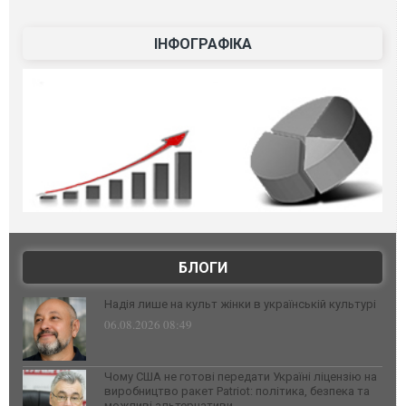
ІНФОГРАФІКА
БЛОГИ
Надія лише на культ жінки в українській культурі
06.08.2026 08:49
Чому США не готові передати Україні ліцензію на
виробництво ракет Patriot: політика, безпека та
можливі альтернативи