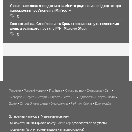
У яких випадках доведеться замінити радянське свідоцтво про
народження: роз'яснення Мін'юсту
0
Костянтинівка, Слов'янськ та Краматорськ стануть головними
цілями осіннього наступу РФ - Максим Жорін
0
Головна
•
Головні новини
•
Політика
•
Суспільство
•
Економіка
беспроводной
•
Світ
•
Культура
•
Наука
•
Історія
•
Освіта
•
Авто
•
IT
•
Здоров'я
интернет
•
Спорт
•
Фото
•
Відео
•
Огляд блогосфери
•
Блоголента
•
Рейтинг блогів
киев
•
Блогожаби
и
Всі новини належать їх правовласникам.
область
Використання матеріалів сайту
uainfo.org
дозволяється за умови
wimax
посилання (для інтернет-видань - гіперпосилання).
интернет