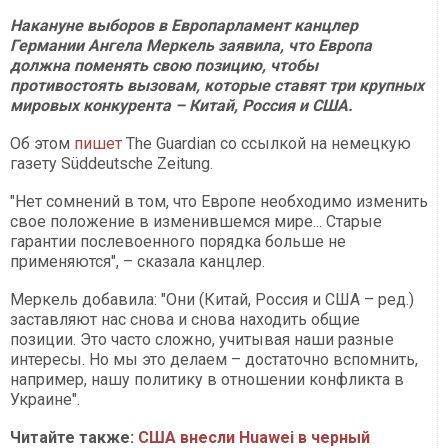
Накануне выборов в Европарламент канцлер
Германии Ангела Меркель заявила, что Европа
должна поменять свою позицию, чтобы
противостоять вызовам, которые ставят три крупных
мировых конкурента – Китай, Россия и США.
Об этом
пишет
The Guardian со ссылкой на немецкую
газету Süddeutsche Zeitung.
"Нет сомнений в том, что Европе необходимо изменить
свое положение в изменившемся мире... Старые
гарантии послевоенного порядка больше не
применяются", – сказала канцлер.
Меркель добавила: "Они (Китай, Россия и США – ред.)
заставляют нас снова и снова находить общие
позиции. Это часто сложно, учитывая наши разные
интересы. Но мы это делаем – достаточно вспомнить,
например, нашу политику в отношении конфликта в
Украине".
Читайте также:
США внесли Huawei в черный