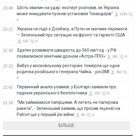
Шість хвилин на удар: експерт розповів, як Україна
23:48
може знищувати пускові установки "Іскандерів"
1234
0
Україна не піде з Донбасу, а Путін не матиме перемоги
23:21
— Зеленський про ситуацію на фронті та гарантії США
116
0
Здатен розвивати швидкість до 560 км/год - у РФ
22:49
похвалилися зенітним дроном «Астра-ППО»
391
0
Вибух у московському ресторані: померла ще одна
22:22
родичка російського генерала Чайка, - росЗМІ
362
0
Первинний аналіз уламків: у Болгарії заявили про
21:42
падіння українського безпілотника
120
0
"Ми займаємося папірцями. А летить не паперова
21:18
ракета", - Зеленський заявив, що просив ліцензії на
Patriot ще у перший рік війни
68
0
БІЛЬШЕ