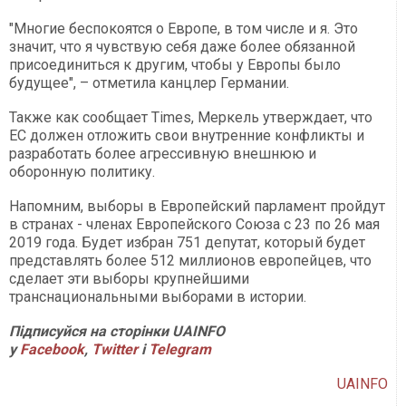
"Многие беспокоятся о Европе, в том числе и я. Это
значит, что я чувствую себя даже более обязанной
присоединиться к другим, чтобы у Европы было
будущее", – отметила канцлер Германии.
Также как сообщает Times, Меркель утверждает, что
ЕС должен отложить свои внутренние конфликты и
разработать более агрессивную внешнюю и
оборонную политику.
Напомним, выборы в Европейский парламент пройдут
в странах - членах Европейского Союза с 23 по 26 мая
2019 года. Будет избран 751 депутат, который будет
представлять более 512 миллионов европейцев, что
сделает эти выборы крупнейшими
транснациональными выборами в истории.
Підписуйся на сторінки
UAINFO
у
Facebook
,
Twitter
і
Telegram
UAINFO