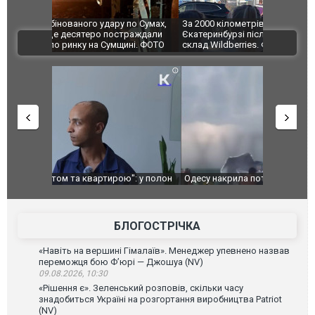
по Сумах,
За 2000 кілометрів від кордону з Україною: в
"Мої іграш
траждали
Єкатеринбурзі після атаки дронів загорівся
суперкарів
ВІДЕО
ині. ФОТО
склад Wildberries. ФОТО. ВІДЕО
": у полон
Одесу накрила потужна злива з градом та
Вже вивели 
в тезка
ураганним вітром
позашляхов
лаха
БЛОГОСТРІЧКА
«Навіть на вершині Гімалаїв». Менеджер упевнено назвав
переможця бою Ф’юрі — Джошуа (NV)
09.08.2026, 10:30
«Рішення є». Зеленський розповів, скільки часу
знадобиться Україні на розгортання виробництва Patriot
(NV)