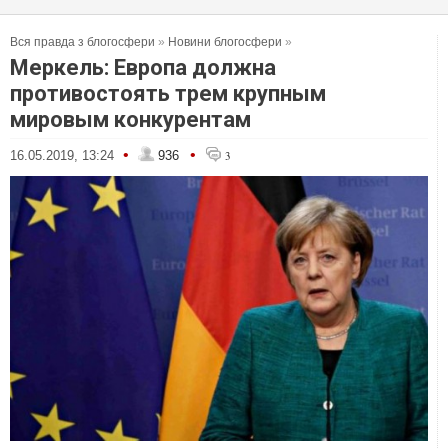
Вся правда з блогосфери
»
Новини блогосфери
»
Меркель: Европа должна
противостоять трем крупным
мировым конкурентам
•
•
16.05.2019, 13:24
936
3