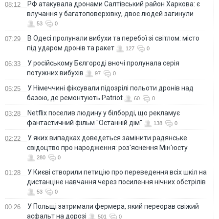
РФ атакувала дронами Салтівський район Харкова: є
08:12
влучання у багатоповерхівку, двоє людей загинули
53
0
В Одесі пролунали вибухи та перебої зі світлом: місто
07:29
під ударом дронів та ракет
127
0
У російському Бєлгороді вночі пролунала серія
06:33
потужних вибухів
97
0
У Німеччині фіксували підозрілі польоти дронів над
05:25
базою, де ремонтують Patriot
60
0
Netflix поселив людину у білборді, що рекламує
03:28
фантастичний фільм "Останній дім"
138
0
У яких випадках доведеться замінити радянське
02:22
свідоцтво про народження: роз'яснення Мін'юсту
280
0
У Києві створили петицію про переведення всіх шкіл на
01:28
дистанціне навчання через посилення нічних обстрілів
53
0
У Польщі затримали фермера, який переорав свіжий
00:26
асфальт на дорозі
501
0