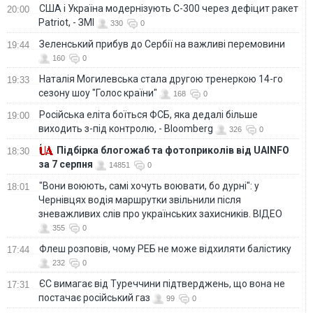
США і Україна модернізують С-300 через дефіцит ракет
20:00
Patriot, - ЗМІ
330
0
Зеленський прибув до Сербії на важливі перемовини
19:44
160
0
Наталія Могилевська стала другою тренеркою 14-го
19:33
сезону шоу "Голос країни"
168
0
Російська еліта боїться ФСБ, яка дедалі більше
19:00
виходить з-під контролю, - Bloomberg
326
0
Підбірка блогожаб та фотоприколів від UAINFO
18:30
за 7 серпня
14851
0
"Вони воюють, самі хочуть воювати, бо дурні": у
18:01
Чернівцях водія маршрутки звільнили після
зневажливих слів про українських захисників. ВІДЕО
355
0
Флеш розповів, чому РЕБ не може відхиляти балістику
17:44
232
0
ЄС вимагає від Туреччини підтверджень, що вона не
17:31
постачає російський газ
99
0