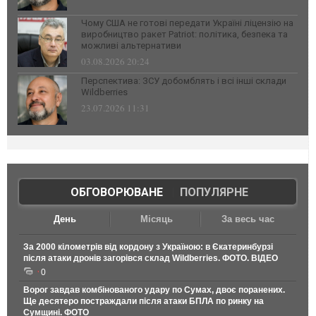
Чому США не готові передати Україні ліцензію на
виробництво ракет Patriot: політика, безпека та
можливі альтернативи
03.08.2026 20:24
Перспектива: ЗСУ добомблять і всі інші склади
Wildberries
23.07.2026 11:31
ОБГОВОРЮВАНЕ
|
ПОПУЛЯРНЕ
День
Місяць
За весь час
За 2000 кілометрів від кордону з Україною: в Єкатеринбурзі
після атаки дронів загорівся склад Wildberries. ФОТО. ВІДЕО
0
Ворог завдав комбінованого удару по Сумах, двоє поранених.
Ще десятеро постраждали після атаки БПЛА по ринку на
Сумщині. ФОТО