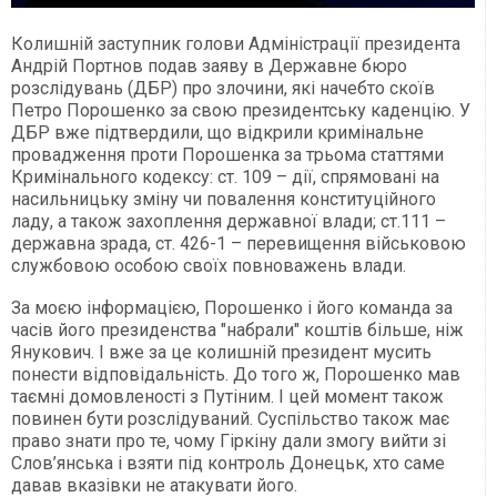
Колишній заступник голови Адміністрації президента
Андрій Портнов подав заяву в Державне бюро
розслідувань (ДБР) про злочини, які начебто скоїв
Петро Порошенко за свою президентську каденцію. У
ДБР вже підтвердили, що відкрили кримінальне
провадження проти Порошенка за трьома статтями
Кримінального кодексу: ст. 109 – дії, спрямовані на
насильницьку зміну чи повалення конституційного
ладу, а також захоплення державної влади; ст.111 –
державна зрада, ст. 426-1 – перевищення військовою
службовою особою своїх повноважень влади.
За моєю інформацією, Порошенко і його команда за
часів його президенства "набрали" коштів більше, ніж
Янукович. І вже за це колишній президент мусить
понести відповідальність. До того ж, Порошенко мав
таємні домовленості з Путіним. І цей момент також
повинен бути розслідуваний. Суспільство також має
право знати про те, чому Гіркіну дали змогу вийти зі
Слов’янська і взяти під контроль Донецьк, хто саме
давав вказівки не атакувати його.