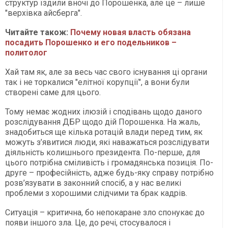
структур їздили вночі до Порошенка, але це – лише
"верхівка айсберга".
Читайте також:
Почему новая власть обязана
посадить Порошенко и его подельников –
политолог
Хай там як, але за весь час свого існування ці органи
так і не торкалися "елітної корупції", а вони були
створені саме для цього.
Тому немає жодних ілюзій і сподівань щодо даного
розслідування ДБР щодо дій Порошенка. На жаль,
знадобиться ще кілька ротацій влади перед тим, як
можуть з’явитися люди, які наважаться розслідувати
діяльність колишнього президента. По-перше, для
цього потрібна сміливість і громадянська позиція. По-
друге – професійність, адже будь-яку справу потрібно
розв’язувати в законний спосіб, а у нас великі
проблеми з хорошими слідчими та брак кадрів.
Ситуація – критична, бо непокаране зло спонукає до
появи іншого зла. Це, до речі, стосувалося і