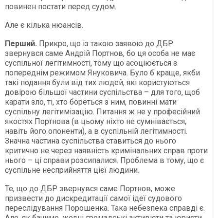
повинен постати перед судом.
Але є кілька нюансів.
Перший.
Прикро, що із такою заявою до ДБР
звернувся саме Андрій Портнов, бо ця особа не має
суспільної легітимності, тому що асоціюється з
попереднім режимом Януковича. Було б краще, якби
такі подання були від тих людей, які користуються
довірою більшої частини суспільства – для того, щоб
карати зло, ті, хто бореться з ним, повинні мати
суспільну легітимізацію. Питання ж не у професійний
якостях Портнова (в цьому ніхто не сумнівається,
навіть його опоненти), а в суспільній легітимності.
Значна частина суспільства ставиться до нього
критично не через наявність кримінальних справ проти
нього – ці справи розсипалися. Проблема в тому, що є
суспільне несприйняття цієї людини.
Те, що до ДБР звернувся саме Портнов, може
призвести до дискредитації самої ідеї судового
переслідування Порошенка. Така небезпека справді є.
Але, як бачимо, жодні громадські активісти та юристи