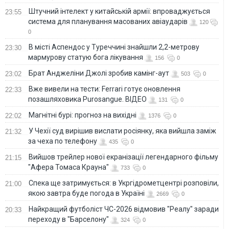
Штучний інтелект у китайській армії: впроваджується
23:55
система для планування масованих авіаударів
120
0
В місті Аспендос у Туреччині знайшли 2,2-метрову
23:30
мармурову статую бога лікування
156
0
Брат Анджеліни Джолі зробив камінг-аут
23:02
503
0
Вже вивели на тести: Ferrari готує оновлення
22:33
позашляховика Purosangue. ВІДЕО
131
0
Магнітні бурі: прогноз на вихідні
22:02
1376
0
У Чехії суд вирішив вислати росіянку, яка вийшла заміж
21:32
за чеха по телефону
435
0
Вийшов трейлер нової екранізації легендарного фільму
21:15
"Афера Томаса Крауна"
733
0
Спека ще затримується: в Укргідрометцентрі розповіли,
21:00
якою завтра буде погода в Україні
2669
0
Найкращий футболіст ЧС-2026 відмовив "Реалу" заради
20:33
переходу в "Барселону"
324
0