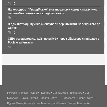
0
На аеродромі "Гвардійське" в окупованому Криму спалахнула
масштабна пожежа на складі пального
0
В адміністрації Вучича анонсували перший візит Зеленського до
Сербії
0
США розширили санкції проти Куби через військову співпрацю з
Росією та Китаєм
0
Головна
•
Головні новини
•
Політика
•
Суспільство
•
Економіка
беспроводной
•
Світ
•
Культура
•
Наука
•
Історія
•
Освіта
•
Авто
•
IT
•
Здоров'я
интернет
•
Спорт
•
Фото
•
Відео
•
Огляд блогосфери
•
Блоголента
•
Рейтинг блогів
киев
•
Блогожаби