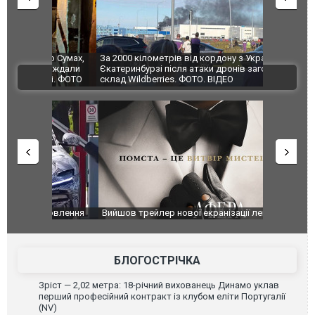
по Сумах,
За 2000 кілометрів від кордону з Україною: в
"Мої іграш
траждали
Єкатеринбурзі після атаки дронів загорівся
суперкарів
ВІДЕО
ині. ФОТО
склад Wildberries. ФОТО. ВІДЕО
оновлення
Вийшов трейлер нової екранізації легендарного
Зеленський
фільму "Афера Томаса Крауна"
перемовин
БЛОГОСТРІЧКА
Зріст — 2,02 метра: 18-річний вихованець Динамо уклав
перший професійний контракт із клубом еліти Португалії
(NV)