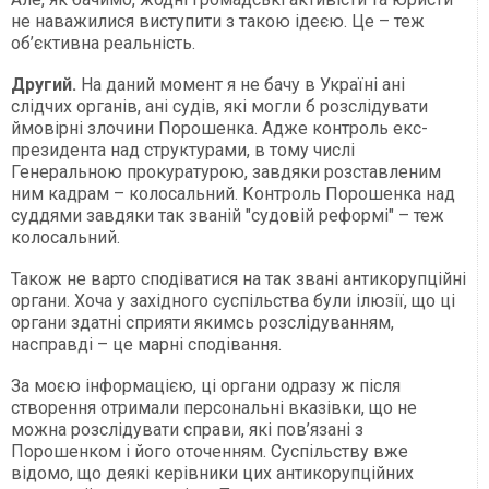
не наважилися виступити з такою ідеєю. Це – теж
об’єктивна реальність.
Другий.
На даний момент я не бачу в Україні ані
слідчих органів, ані судів, які могли б розслідувати
ймовірні злочини Порошенка. Адже контроль екс-
президента над структурами, в тому числі
Генеральною прокуратурою, завдяки розставленим
ним кадрам – колосальний. Контроль Порошенка над
суддями завдяки так званій "судовій реформі" – теж
колосальний.
Також не варто сподіватися на так звані антикорупційні
органи. Хоча у західного суспільства були ілюзії, що ці
органи здатні сприяти якимсь розслідуванням,
насправді – це марні сподівання.
За моєю інформацією, ці органи одразу ж після
створення отримали персональні вказівки, що не
можна розслідувати справи, які пов’язані з
Порошенком і його оточенням. Суспільству вже
відомо, що деякі керівники цих антикорупційних