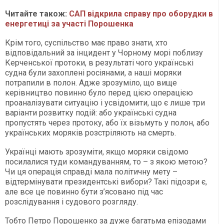
Читайте також:
САП відкрила справу про оборудки в
енергетиці за участі Порошенка
Крім того, суспільство має право знати, хто
відповідальний за інцидент у Чорному морі поблизу
Керченської протоки, в результаті чого українські
судна були захоплені росіянами, а наші моряки
потрапили в полон. Адже зрозуміло, що вище
керівництво повинно було перед цією операцією
проаналізувати ситуацію і усвідомити, що є лише три
варіанти розвитку подій: або українські судна
пропустять через протоку, або їх візьмуть у полон, або
українських моряків розстріляють на смерть.
Українці мають зрозуміти, якщо моряки свідомо
посилалися туди командуванням, то – з якою метою?
Чи ця операція справді мала політичну мету –
відтермінувати президентські вибори? Такі підозри є,
але все це повинно бути з’ясовано під час
розслідування і судового розгляду.
Тобто Петро Порошенко за дуже багатьма епізодами