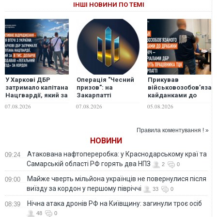
ІНШІ НОВИНИ ПО ТЕМІ
У Харкові ДБР
Операція "Чесний
Прикував
затримало капітана
призов": на
військовозобов’язан
Нацгвардії, який за
Закарпатті
кайданками до
8 тис. доларів
ДБР викрило
драбини на всю
07.08.2026
07.08.2026
05.08.2026
продавав
екскерівників РТЦК
ніч: судитимуть
"легальний виїзд"
та СП на
працівника ТЦК на
за кордон
незаконному
Закарпатті
Правила коментування ! »
"списанні" понад
НОВИНИ
тисячі чоловіків
Атакована нафтопереробка: у Краснодарському краї та
09:24
Самарській області РФ горять два НПЗ
2
0
Майже чверть мільйона українців не повернулися після
09:00
виїзду за кордон у першому півріччі
33
0
Нічна атака дронів РФ на Київщину: загинули троє осіб
08:39
48
0