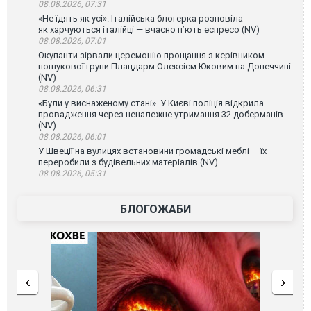
08.08.2026, 07:31
«Не їдять як усі». Італійська блогерка розповіла
як харчуються італійці — вчасно п’ють еспресо (NV)
08.08.2026, 07:01
Окупанти зірвали церемонію прощання з керівником
пошукової групи Плацдарм Олексієм Юковим на Донеччині
(NV)
08.08.2026, 06:31
«Були у виснаженому стані». У Києві поліція відкрила
провадження через неналежне утримання 32 доберманів
(NV)
08.08.2026, 06:01
У Швеції на вулицях встановини громадські меблі — їх
переробили з будівельних матеріалів (NV)
08.08.2026, 05:31
БЛОГОЖАБИ