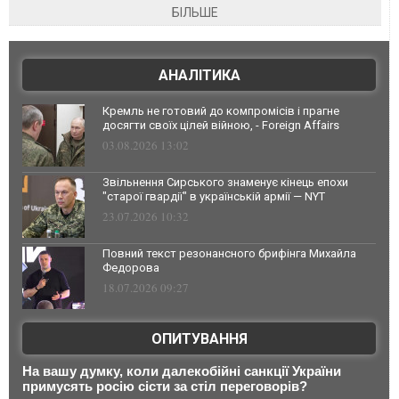
БІЛЬШЕ
АНАЛІТИКА
Кремль не готовий до компромісів і прагне
досягти своїх цілей війною, - Foreign Affairs
03.08.2026 13:02
Звільнення Сирського знаменує кінець епохи
"старої гвардії" в українській армії — NYT
23.07.2026 10:32
Повний текст резонансного брифінга Михайла
Федорова
18.07.2026 09:27
ОПИТУВАННЯ
На вашу думку, коли далекобійні санкції України
примусять росію сісти за стіл переговорів?