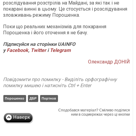
розслідування розстрілів на Майдані, за які так і не
покарані винні в цьому. Це стосується і розслідування
зловживань режиму Порошенка.
Поки що реальних механізмів для покарання
Порошенка і його оточення я не бачу.
П
ідписуйся на сторінки
UAINFO
у
Facebook
,
Twitter
і
Telegram
Олександр ДОНІЙ
Повідомити про помилку - Виділіть орфографічну
помилку мишею і натисніть Ctrl + Enter
Порошенко
ДБР
Портнов
Сподобався матеріал? Сміливо поділися
ним в соцмережах через ці кнопки