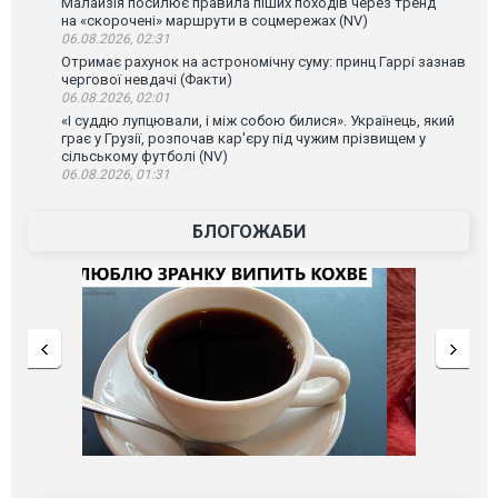
Малайзія посилює правила піших походів через тренд
на «скорочені» маршрути в соцмережах (NV)
06.08.2026, 02:31
Отримає рахунок на астрономічну суму: принц Гаррі зазнав
чергової невдачі (Факти)
06.08.2026, 02:01
«І суддю лупцювали, і між собою билися». Українець, який
грає у Грузії, розпочав кар'єру під чужим прізвищем у
сільському футболі (NV)
06.08.2026, 01:31
БЛОГОЖАБИ