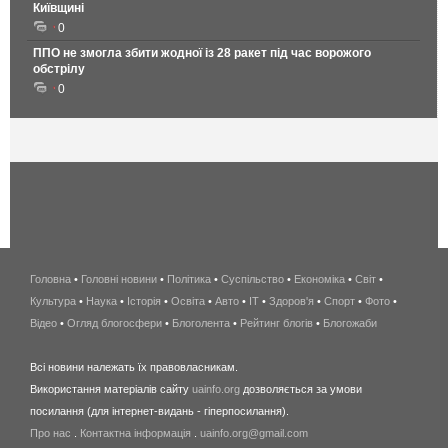
Київщині
0
ППО не змогла збити жодної із 28 ракет під час ворожого
обстрілу
0
Головна
•
Головні новини
•
Політика
•
Суспільство
•
Економіка
беспроводной
•
Світ
•
Культура
•
Наука
•
Історія
•
Освіта
•
Авто
•
IT
•
Здоров'я
интернет
•
Спорт
•
Фото
•
Відео
•
Огляд блогосфери
•
Блоголента
•
Рейтинг блогів
киев
•
Блогожаби
и
Всі новини належать їх правовласникам.
область
Використання матеріалів сайту
uainfo.org
дозволяється за умови
wimax
посилання (для інтернет-видань - гіперпосилання).
интернет
Про нас
.
Контактна інформація
.
uainfo.org@gmail.com
в