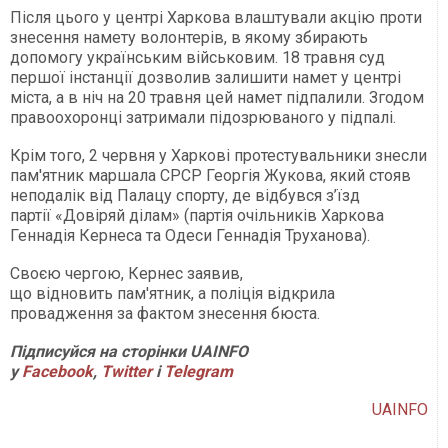
Після цього у центрі Харкова влаштували акцію проти
знесення намету волонтерів, в якому збирають
допомогу українським військовим. 18 травня суд
першої інстанції дозволив залишити намет у центрі
міста, а в ніч на 20 травня цей намет підпалили. Згодом
правоохоронці затримали підозрюваного у підпалі.
Крім того, 2 червня у Харкові протестувальники знесли
пам'ятник маршала СРСР Георгія Жукова, який стояв
неподалік від Палацу спорту, де відбувся з’їзд
партії «Довіряй ділам» (партія очільників Харкова
Геннадія Кернеса та Одеси Геннадія Труханова).
Своєю чергою, Кернес заявив,
що відновить пам'ятник, а поліція відкрила
провадження за фактом знесення бюста.
Підписуйся на сторінки UAINFO
у
Facebook
,
Twitter
і
Telegram
UAINFO