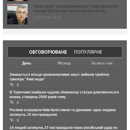
“Нова кров” чи вимушений хід? Чому Драпатий
очолив ЗСУ на піку суспільних протестів
22.07.2026 20:36
ОБГОВОРЮВАНЕ
|
ПОПУЛЯРНЕ
День
Місяць
За весь час
Змикається кільце кровожерливих акул: вийшов трейлер
трилера "Хижі води"
0
В Туреччині знайшли чудово збережену статую довговолосого
юнака, створену 2500 років тому
0
Росіяни атакували Київ балістикою та дронами: одна людина
загинула, 15 постраждалих
0
14 людей загинули, 27 постраждали через російський удар по