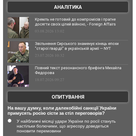
АНАЛІТИКА
Кремль не готовий до компромісів і прагне
досягти своїх цілей війною, - Foreign Affairs
03.08.2026 13:02
Звільнення Сирського знаменує кінець епохи
"старої гвардії" в українській армії — NYT
23.07.2026 10:32
Повний текст резонансного брифінга Михайла
Федорова
18.07.2026 09:27
ОПИТУВАННЯ
На вашу думку, коли далекобійні санкції України
примусять росію сісти за стіл переговорів?
У найближчі місяці удари України по росії стануть
настільки болючими, що агресору доведеться
поновити перемовини