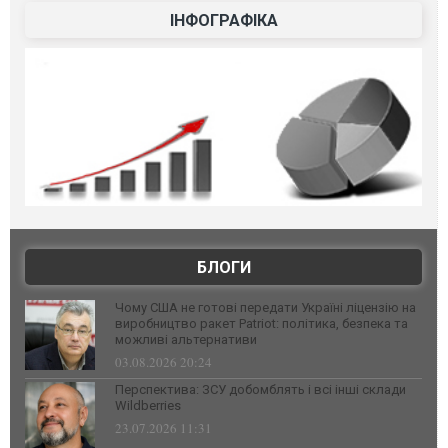
ІНФОГРАФІКА
БЛОГИ
Чому США не готові передати Україні ліцензію на
виробництво ракет Patriot: політика, безпека та
можливі альтернативи
03.08.2026 20:24
Перспектива: ЗСУ добомблять і всі інші склади
Wildberries
23.07.2026 11:31