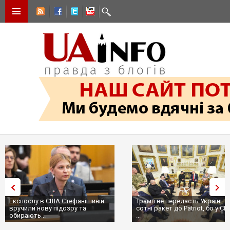
Експослу в США Стефанішиній
Трамп не передасть Україні
вручили нову підозру та
сотні ракет до Patriot, бо у С
обирають...
...