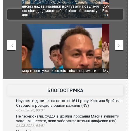
и козуленя
СБУ за сприяння Нацполіції та правоохоронців
Росіяни ат
ї пожежі у
Болгарії затримала міжнародного наркобарона.
одна людин
ВІДЕО
ФОТО
перемоги
Мудрик провів перший матч за "Челсі" після
Українські
допінгової дискваліфікації. ВІДЕО
під час лік
Франції
БЛОГОСТРІЧКА
Наукове відкриття на полотні 1611 року. Картина Брейгеля
Старшого розкрила раціон кажанів (NV)
06.08.2026, 03:31
Не переконали. Суддя відхилив прохання Маска зупинити
закон Міннесоти, який забороняє інтимні дипфейки (NV)
06.08.2026, 03:01