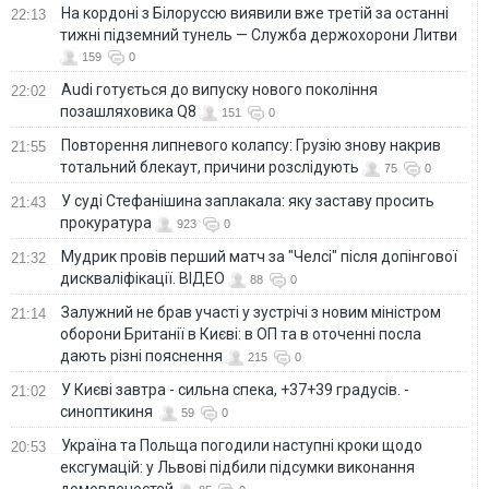
На кордоні з Білоруссю виявили вже третій за останні
22:13
тижні підземний тунель — Служба держохорони Литви
159
0
Audi готується до випуску нового покоління
22:02
позашляховика Q8
151
0
Повторення липневого колапсу: Грузію знову накрив
21:55
тотальний блекаут, причини розслідують
75
0
У суді Стефанішина заплакала: яку заставу просить
21:43
прокуратура
923
0
Мудрик провів перший матч за "Челсі" після допінгової
21:32
дискваліфікації. ВІДЕО
88
0
Залужний не брав участі у зустрічі з новим міністром
21:14
оборони Британії в Києві: в ОП та в оточенні посла
дають різні пояснення
215
0
У Києві завтра - сильна спека, +37+39 градусів. -
21:02
синоптикиня
59
0
Україна та Польща погодили наступні кроки щодо
20:53
ексгумацій: у Львові підбили підсумки виконання
домовленостей