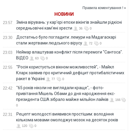
"святий обов’язок"
готові виконати й
Правила коментування ! »
удесяте
НОВИНИ
Зміна вірувань: у кар'єрі епохи вікінгів знайшли рідкісні
23:57
середньовічні кам’яні хрести
36
0
Достатньо було погладити: лемури на Мадагаскарі
23:30
стали жертвами людського вірусу
72
0
Неймар влаштував конфлікт після перемоги "Сантоса".
23:03
ВІДЕО
63
0
"Росія користується вікном можливостей", - Майкл
22:55
Кларк заявив про критичний дефіцит протибалістичних
ракет в Україні
77
0
"65 років ніколи не виглядали краще", - фото-
22:42
привітання Мішель Обами до дня народження екс-
президента США зібрало майже мільйон лайків
166
0
Рецепт молодості виявився простішим: володіння
22:31
кількома мовами омолоджує мозок на десяток років
120
0