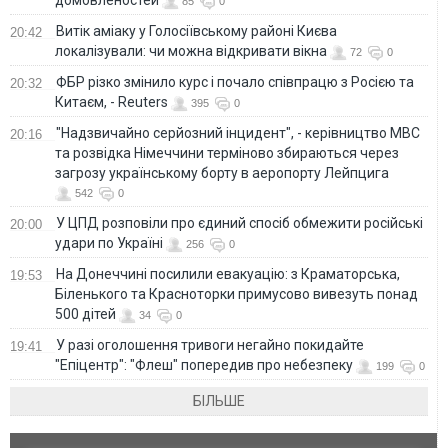
85
0
Витік аміаку у Голосіївському районі Києва
20:42
локалізували: чи можна відкривати вікна
72
0
ФБР різко змінило курс і почало співпрацю з Росією та
20:32
Китаєм, - Reuters
395
0
"Надзвичайно серйозний інцидент", - керівництво МВС
20:16
та розвідка Німеччини терміново збираються через
загрозу українському борту в аеропорту Лейпцига
542
0
У ЦПД розповіли про єдиний спосіб обмежити російські
20:00
удари по Україні
256
0
На Донеччині посилили евакуацію: з Краматорська,
19:53
Біленького та Красноторки примусово вивезуть понад
500 дітей
34
0
У разі оголошення тривоги негайно покидайте
19:41
"Епіцентр": "Флеш" попередив про небезпеку
199
0
БІЛЬШЕ