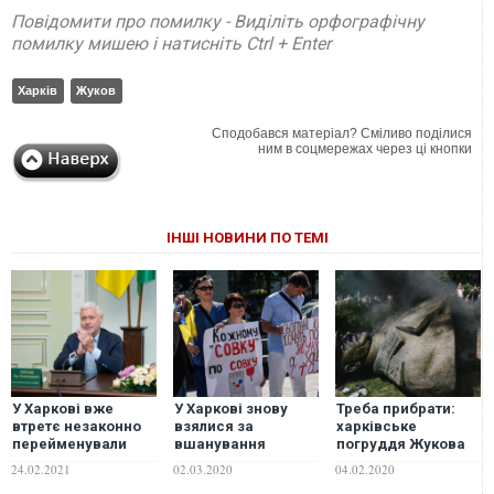
Повідомити про помилку - Виділіть орфографічну
помилку мишею і натисніть Ctrl + Enter
Харків
Жуков
Сподобався матеріал? Сміливо поділися
ним в соцмережах через ці кнопки
ІНШІ НОВИНИ ПО ТЕМІ
У Харкові вже
У Харкові знову
Треба прибрати:
втретє незаконно
взялися за
харківське
перейменували
вшанування
погруддя Жукова
проспект
Жукова
не є пам'яткою.
24.02.2021
02.03.2020
04.02.2020
Григоренка: цей
ДОКУМЕНТ