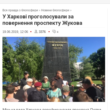
Вся правда з блогосфери
»
Новини блогосфери
»
У Харкові проголосували за
повернення проспекту Жукова
•
•
19.06.2019, 12:06
3376
4
Міська рада Харкова перейменувала проспект Петра