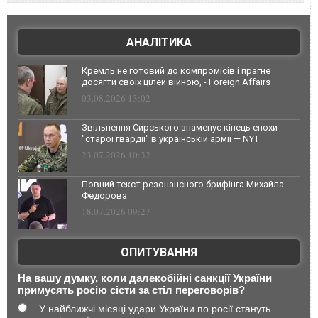
АНАЛІТИКА
Кремль не готовий до компромісів і прагне
досягти своїх цілей війною, - Foreign Affairs
03.08.2026 13:02
Звільнення Сирського знаменує кінець епохи
"старої гвардії" в українській армії — NYT
23.07.2026 10:32
Повний текст резонансного брифінга Михайла
Федорова
18.07.2026 09:27
ОПИТУВАННЯ
На вашу думку, коли далекобійні санкції України
примусять росію сісти за стіл переговорів?
У найближчі місяці удари України по росії стануть