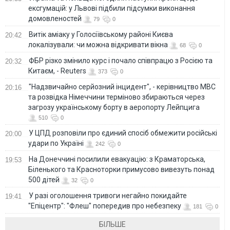
ексгумацій: у Львові підбили підсумки виконання
домовленостей
79
0
Витік аміаку у Голосіївському районі Києва
20:42
локалізували: чи можна відкривати вікна
68
0
ФБР різко змінило курс і почало співпрацю з Росією та
20:32
Китаєм, - Reuters
373
0
"Надзвичайно серйозний інцидент", - керівництво МВС
20:16
та розвідка Німеччини терміново збираються через
загрозу українському борту в аеропорту Лейпцига
510
0
У ЦПД розповіли про єдиний спосіб обмежити російські
20:00
удари по Україні
242
0
На Донеччині посилили евакуацію: з Краматорська,
19:53
Біленького та Красноторки примусово вивезуть понад
500 дітей
32
0
У разі оголошення тривоги негайно покидайте
19:41
"Епіцентр": "Флеш" попередив про небезпеку
181
0
БІЛЬШЕ