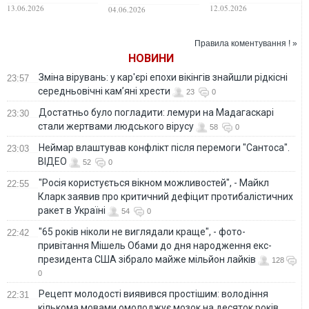
"Донбас Ареною":
13.06.2026
12.05.2026
04.06.2026
гратиме
"справжній
донецький
Правила коментування ! »
"Шахтар"
НОВИНИ
Зміна вірувань: у кар'єрі епохи вікінгів знайшли рідкісні
23:57
середньовічні кам’яні хрести
23
0
Достатньо було погладити: лемури на Мадагаскарі
23:30
стали жертвами людського вірусу
58
0
Неймар влаштував конфлікт після перемоги "Сантоса".
23:03
ВІДЕО
52
0
"Росія користується вікном можливостей", - Майкл
22:55
Кларк заявив про критичний дефіцит протибалістичних
ракет в Україні
54
0
"65 років ніколи не виглядали краще", - фото-
22:42
привітання Мішель Обами до дня народження екс-
президента США зібрало майже мільйон лайків
128
0
Рецепт молодості виявився простішим: володіння
22:31
кількома мовами омолоджує мозок на десяток років