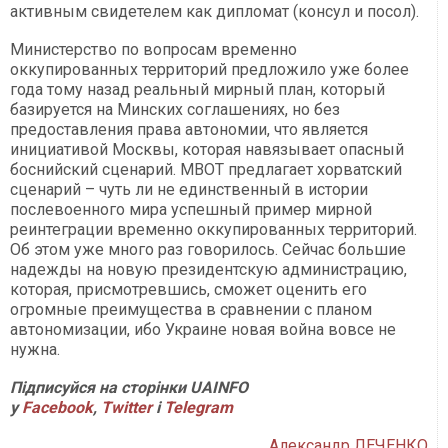
активным свидетелем как дипломат (консул и посол).
Министерство по вопросам временно
оккупированных территорий предложило уже более
года тому назад реальный мирный план, который
базируется на Минских соглашениях, но без
предоставления права автономии, что является
инициативой Москвы, которая навязывает опасный
боснийский сценарий. МВОТ предлагает хорватский
сценарий – чуть ли не единственный в истории
послевоенного мира успешный пример мирной
реинтеграции временно оккупированных территорий.
Об этом уже много раз говорилось. Сейчас большие
надежды на новую президентскую администрацию,
которая, присмотревшись, сможет оценить его
огромные преимущества в сравнении с планом
автономизации, ибо Украине новая война вовсе не
нужна.
Підписуйся на сторінки UAINFO
у
Facebook
,
Twitter
і
Telegram
Александр ЛЕЧЕНКО