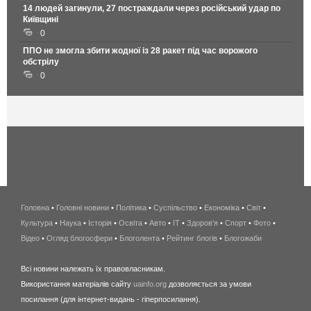
14 людей загинули, 27 постраждали через російський удар по
Київщині
0
ППО не змогла збити жодної із 28 ракет під час ворожого
обстрілу
0
Головна
•
Головні новини
•
Політика
•
Суспільство
•
Економіка
беспроводной
•
Світ
•
Культура
•
Наука
•
Історія
•
Освіта
•
Авто
•
IT
•
Здоров'я
интернет
•
Спорт
•
Фото
•
Відео
•
Огляд блогосфери
•
Блоголента
•
Рейтинг блогів
киев
•
Блогожаби
и
Всі новини належать їх правовласникам.
область
Використання матеріалів сайту
uainfo.org
дозволяється за умови
wimax
посилання (для інтернет-видань - гіперпосилання).
интернет