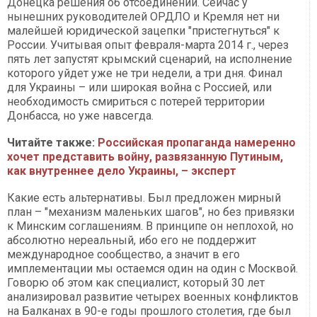
Донецка решения об отсоединении. Сейчас у
нынешних руководителей ОРДЛО и Кремля нет ни
малейшей юридической зацепки "пристегнуться" к
России. Учитывая опыт февраля-марта 2014 г., через
пять лет запустят крымский сценарий, на исполнение
которого уйдет уже не три недели, а три дня. Финал
для Украины – или широкая война с Россией, или
необходимость смириться с потерей территории
Донбасса, но уже навсегда.
Читайте также:
Российская пропаганда намеренно
хочет представить войну, развязанную Путиным,
как внутреннее дело Украины, – эксперт
Какие есть альтернативы. Был предложен мирный
план – "механизм маленьких шагов", но без привязки
к Минским соглашениям. В принципе он неплохой, но
абсолютно нереальный, ибо его не поддержит
международное сообщество, а значит в его
имплементации мы остаемся один на один с Москвой.
Говорю об этом как специалист, который 30 лет
анализировал развитие четырех военных конфликтов
на Балканах в 90-е годы прошлого столетия, где был