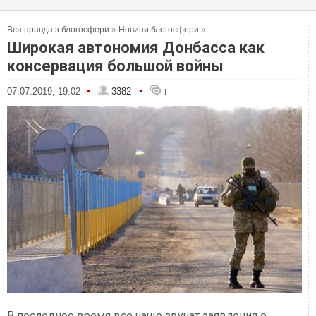
Вся правда з блогосфери
»
Новини блогосфери
»
Широкая автономия Донбасса как
консервация большой войны
•
•
07.07.2019, 19:02
3382
1
В последнее время все чаще звучат заявления о