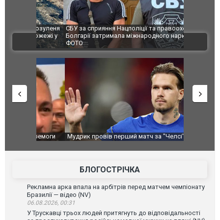
и козуленя
СБУ за сприяння Нацполіції та правоохоронців
Росіяни ат
ї пожежі у
Болгарії затримала міжнародного наркобарона.
одна людин
ВІДЕО
ФОТО
перемоги
Мудрик провів перший матч за "Челсі" після
Українські
допінгової дискваліфікації. ВІДЕО
під час лік
Франції
БЛОГОСТРІЧКА
Рекламна арка впала на арбітрів перед матчем чемпіонату
Бразилії — відео (NV)
06.08.2026, 00:31
У Трускавці трьох людей притягнуть до відповідальності