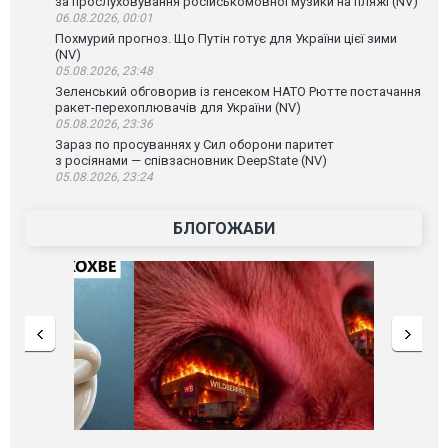
за прослуховування російськомовної музики на пляжі (NV)
06.08.2026, 00:01
Похмурий прогноз. Що Путін готує для України цієї зими
(NV)
05.08.2026, 23:48
Зеленський обговорив із генсеком НАТО Рютте постачання
ракет-перехоплювачів для України (NV)
05.08.2026, 23:36
Зараз по просуваннях у Сил оборони паритет
з росіянами — співзасновник DeepState (NV)
05.08.2026, 23:24
БЛОГОЖАБИ