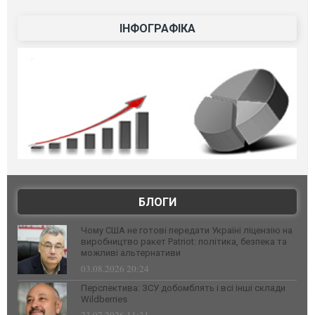
ІНФОГРАФІКА
БЛОГИ
Чому США не готові передати Україні ліцензію на
виробництво ракет Patriot: політика, безпека та
можливі альтернативи
03.08.2026 20:24
Перспектива: ЗСУ добомблять і всі інші склади
Wildberries