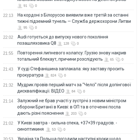
91
0
На кордоні з Білоруссю виявили вже третій за останні
22:13
тижні підземний тунель — Служба держохорони Литви
95
0
Audi готується до випуску нового покоління
22:02
позашляховика Q8
128
0
Повторення липневого колапсу: Грузію знову накрив
21:55
тотальний блекаут, причини розслідують
65
0
У суді Стефанішина заплакала: яку заставу просить
21:43
прокуратура
824
0
Мудрик провів перший матч за "Челсі" після допінгової
21:32
дискваліфікації. ВІДЕО
84
0
Залужний не брав участі у зустрічі з новим міністром
21:14
оборони Британії в Києві: в ОП та в оточенні посла
дають різні пояснення
203
0
У Києві завтра - сильна спека, +37+39 градусів. -
21:02
синоптикиня
53
0
Україна та Польща погодили наступні кроки щодо
20:53