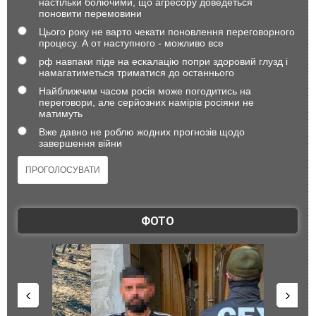
настільки болючими, що агресору доведеться
поновити перемовини
Цього року не варто чекати поновлення переговорного
процесу. А от наступного - можливо все
рф навпаки піде на ескалацію попри здоровий глузд і
намагатиметься триматися до останнього
Найближчим часом росія може погодитись на
переговори, але серйозних намірів росіяни не
матимуть
Вже давно не роблю жодних прогнозів щодо
завершення війни
ФОТО