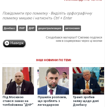
Повідомити про помилку - Виділіть орфографічну
помилку мишею і натисніть Ctrl + Enter
Донбасс
ЛНР
ДНР
децентрализация
автономия
Сподобався матеріал? Сміливо поділися
ним в соцмережах через ці кнопки
ІНШІ НОВИНИ ПО ТЕМІ
Під Москвою
Пушилін розповів,
Трамп зробив
стався замах на
що зроблять з
заяву щодо долі
топбойовика "ДНР"
легендарною
Донбасу