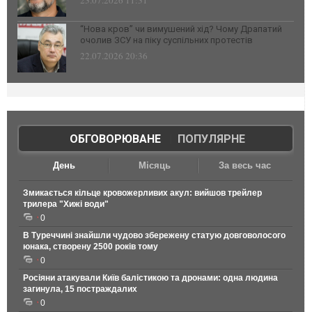
23.07.2026 11:31
“Нова кров” чи вимушений хід? Чому Драпатий
очолив ЗСУ на піку суспільних протестів
22.07.2026 20:36
ОБГОВОРЮВАНЕ
|
ПОПУЛЯРНЕ
День
Місяць
За весь час
Змикається кільце кровожерливих акул: вийшов трейлер
трилера "Хижі води"
0
В Туреччині знайшли чудово збережену статую довговолосого
юнака, створену 2500 років тому
0
Росіяни атакували Київ балістикою та дронами: одна людина
загинула, 15 постраждалих
0