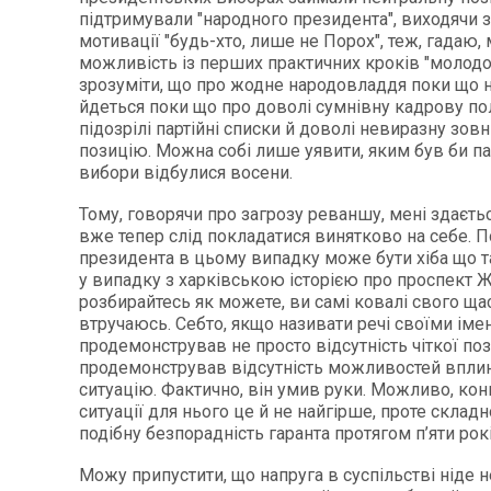
підтримували "народного президента", виходячи з
мотивації "будь-хто, лише не Порох", теж, гадаю,
можливість із перших практичних кроків "молодо
зрозуміти, що про жодне народовладдя поки що н
йдеться поки що про доволі сумнівну кадрову пол
підозрілі партійні списки й доволі невиразну зов
позицію. Можна собі лише уявити, яким був би п
вибори відбулися восени.
Тому, говорячи про загрозу реваншу, мені здаєтьс
вже тепер слід покладатися винятково на себе. П
президента в цьому випадку може бути хіба що 
у випадку з харківською історією про проспект 
розбирайтесь як можете, ви самі ковалі свого щас
втручаюсь. Себто, якщо називати речі своїми іме
продемонстрував не просто відсутність чіткої пози
продемонстрував відсутність можливостей вплин
ситуацію. Фактично, він умив руки. Можливо, кон
ситуації для нього це й не найгірше, проте складн
подібну безпорадність гаранта протягом п’яти рокі
Можу припустити, що напруга в суспільстві ніде не