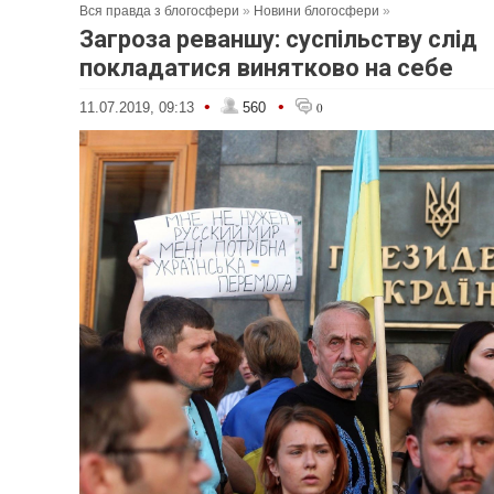
Вся правда з блогосфери
»
Новини блогосфери
»
Загроза реваншу: суспільству слід
покладатися винятково на себе
•
•
11.07.2019, 09:13
560
0