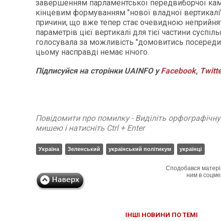
завершенням парламентської передвиборчої кампа
кінцевим формуванням "нової владної вертикалі". 
причини, що вже тепер стає очевидною неприйня
параметрів цієї вертикалі для тієї частини суспіль
голосувала за можливість "домовитись посередині
цьому насправді немає нічого.
Підписуйся на сторінки UAINFO у
Facebook
,
Twitt
Повідомити про помилку - Виділіть орфографічн
мишею і натисніть Ctrl + Enter
Україна
Зеленський
український політикум
українці
Сподобався матері
ним в соцме
ІНШІ НОВИНИ ПО ТЕМІ