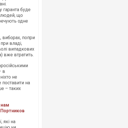
ні.
у гаранта буде
 людей, що
еречують одне
, виборах, попри
Росія атакувала Суми КАБами: пошко
торговельний центр, будинки, є постр
при владі,
ФОТО
волі випадкових
а) вже втратить.
оросійськими
– в
ніхто не
е поставити на
ше – таких
 нам
 Портников
Топпосадовцю Повітряних Сил вручил
підозру
, які на
ицію чи