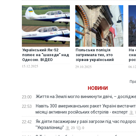
Український Як-52
Польська поліція
На 
полює на "шахеди" над
затримала тих, хто
сна
Одесою. ВІДЕО
зірвав український
рос
прапор на консульстві
вор
15.12.2025
29.10.2025
06.1
у Перемишлі
ЗСУ
бою
зме
Пра
Ne
НОВИНИ
Життя на Землі могло виникнути двічі, – дослідж
23:00
Навіть 300 американських ракет Україні вистачит
22:53
місяці активних російських обстрілів - експерт
Як діяти пасажирам у разі загрози під час подорож
22:42
"Укрзалізниці"
23
0