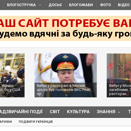
БЛОГОСТРІЧКА
ДОСЬЄ
БЛОГОЖАБИ
ФОТО
ВІДЕО
 Україні
Вибух у ресторані в Москві:
Вибух у Мос
ot, бо у США
ціллю був головком ВКС Росії,
загиблими: 
пр...
ресторан...
АДЗВИЧАЙНІ ПОДІЇ
СВІТ
КУЛЬТУРА
ЗНАННЯ
ТАРИФИ
ПОДВИГИ УКРАЇНЦІВ