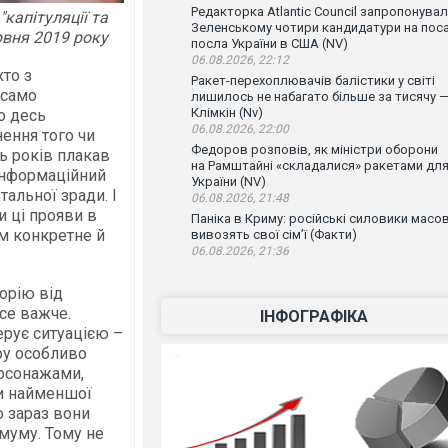
Редакторка Atlantic Council запропонува
"капітуляції та
Зеленському чотири кандидатури на пос
ервня 2019 року
посла України в США (NV)
06.08.2026, 22:12
хто з
Ракет-перехоплювачів балістики у світі
 само
лишилось не набагато більше за тисячу 
Клімкін (Nv)
о десь
06.08.2026, 22:00
ення того чи
Федоров розповів, як міністри оборони
ть років плакав
на Рамштайні «складалися» ракетами дл
інформаційний
України (NV)
альної зради. І
06.08.2026, 21:48
и ці прояви в
Паніка в Криму: російські силовики масо
м конкретне й
вивозять свої сім’ї (Факти)
06.08.2026, 21:36
орію від
се важче.
ІНФОГРАФІКА
ерує ситуацією –
ру особливо
ерсонажами,
ючи найменшої
о зараз вони
муму. Тому не