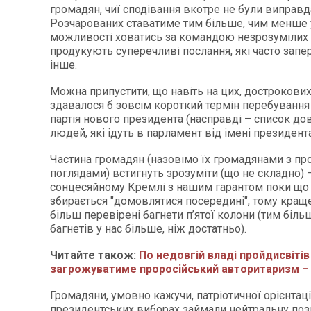
громадян, чиї сподівання вкотре не були виправда
Розчарованих ставатиме тим більше, чим менше 
можливості ховатись за командою незрозумілих
продукують суперечливі послання, які часто зап
інше.
Можна припустити, що навіть на цих, дострокових
здавалося б зовсім короткий термін перебування 
партія нового президента (насправді – список до
людей, які ідуть в парламент від імені президент
Частина громадян (назовімо їх громадянами з пр
поглядами) встигнуть зрозуміти (що не складно) 
сонцесяйному Кремлі з нашим гарантом поки що 
збирається "домовлятися посередині", тому кращ
більш перевірені багнети п’ятої колони (тим біль
багнетів у нас більше, ніж достатньо).
Читайте також:
По недовгій владі пройдисвітів
загрожуватиме проросійський авторитаризм –
Громадяни, умовно кажучи, патріотичної орієнтації
президентських виборах займали нейтральну поз