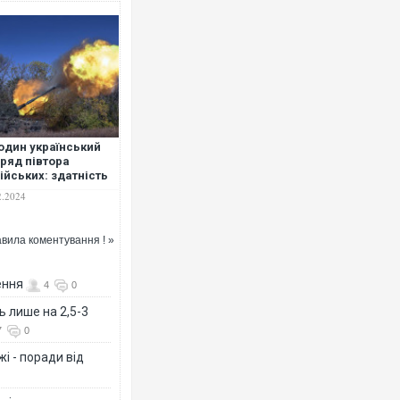
один український
ряд півтора
ійських: здатність
ога переважати
2.2024
 в артилерії на полі
 серйозно
ншилася, – Sky
вила коментування ! »
ws
ення
4
0
ь лише на 2,5-3
7
0
і - поради від