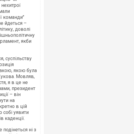
 нехитрої
 мали
ї команди"
е йдеться –
ітику, доволі
нішньополітичну
арламент, якби
я, суспільству
озиція
такою, якою була
Жукова. Мовляв,
тя, я в це не
нами, президент
ції – він
ути на
кретно в цій
о собі уявити
в каденції.
 подінеться ні з