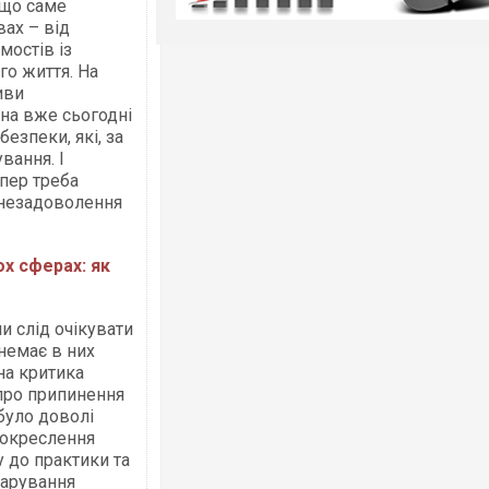
 що саме
ах – від
мостів із
го життя. На
иви
їна вже сьогодні
безпеки, які, за
вання. І
епер треба
 незадоволення
х сферах: як
и слід очікувати
 немає в них
ьна критика
 про припинення
було доволі
о окреслення
у до практики та
чарування