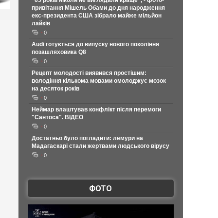
"65 років ніколи не виглядали краще", - фото-
привітання Мішель Обами до дня народження
екс-президента США зібрало майже мільйон
лайків
0
Audi готується до випуску нового покоління
позашляховика Q8
0
Рецепт молодості виявився простішим:
володіння кількома мовами омолоджує мозок
на десяток років
0
Неймар влаштував конфлікт після перемоги
"Сантоса". ВІДЕО
0
Достатньо було погладити: лемури на
Мадагаскарі стали жертвами людського вірусу
0
ФОТО