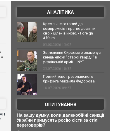
АНАЛІТИКА
Кремль не готовий до
компромісів і прагне досягти
своїх цілей війною, - Foreign
Affairs
03.08.2026 13:02
о
Звільнення Сирського знаменує
та
кінець епохи "старої гвардії" в
українській армії — NYT
23.07.2026 10:32
Повний текст резонансного
брифінга Михайла Федорова
18.07.2026 09:27
ОПИТУВАННЯ
САП
На вашу думку, коли далекобійні санкції
о
України примусять росію сісти за стіл
переговорів?