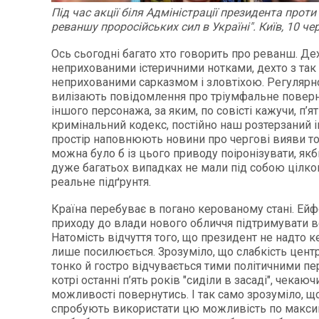
Під час акції біля Адміністрації президента проти 
реваншу проросійських сил в Україні". Київ, 10 ч
Ось сьогодні багато хто говорить про реванш. Де
неприхованими істеричними нотками, дехто з так
неприхованими сарказмом і зловтіхою. Регулярн
вилізають повідомлення про тріумфальне поверн
іншого персонажа, за яким, по совісті кажучи, п’я
кримінальний кодекс, постійно наш розтерзаний 
простір наповнюють новини про чергові вияви тот
можна було б із цього приводу поіронізувати, якб
дуже багатьох випадках не мали під собою цілко
реальне підґрунтя.
Країна перебуває в погано керованому стані. Ейф
приходу до влади нового обличчя підтримувати в
Натомість відчуття того, що президент не надто к
лише посилюється. Зрозуміло, що слабкість цент
тонко й гостро відчувається тими політичними п
котрі останні п’ять років "сиділи в засаді", чека
можливості повернутись. І так само зрозуміло, щ
спробують використати цю можливість по макси