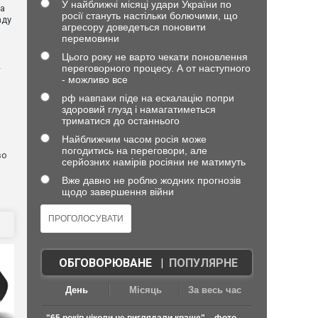
У найближчі місяці удари України по
ла
росії стануть настільки болючими, що
аду
агресору доведеться поновити
перемовини
Цього року не варто чекати поновлення
переговорного процесу. А от наступного
—
- можливо все
рф навпаки піде на ескалацію попри
здоровий глузд і намагатиметься
я
триматися до останнього
Найближчим часом росія може
погодитись на переговори, але
во
серйозних намірів росіяни не матимуть
Вже давно не роблю жодних прогнозів
щодо завершення війни
ОБГОВОРЮВАНЕ
|
ПОПУЛЯРНЕ
День
Місяць
За весь час