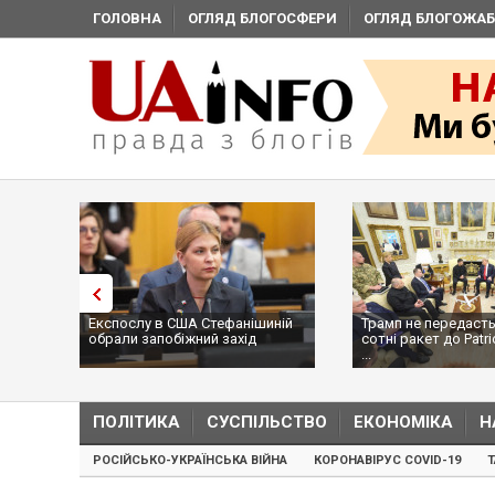
ГОЛОВНА
ОГЛЯД БЛОГОСФЕРИ
ОГЛЯД БЛОГОЖАБ
Експослу в США Стефанішиній
Трамп не передасть
обрали запобіжний захід
сотні ракет до Patri
...
ПОЛІТИКА
СУСПІЛЬСТВО
ЕКОНОМІКА
Н
РОСІЙСЬКО-УКРАЇНСЬКА ВІЙНА
КОРОНАВІРУС COVID-19