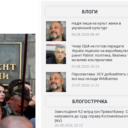
БЛОГИ
Надія лише на культ жінки в
українській культурі
06.08.2026 08:49
Чому США не готові передати
Україні ліцензію на виробництв
ракет Patriot: політика, безпека 
можливі альтернативи
03.08.2026 20:24
Перспектива: ЗСУ добомблять і
всі інші склади Wildberries
23.07.2026 11:31
БЛОГОСТРІЧКА
Заволодіння 9,2 млрд грн ПриватБанку. 
направила до суду справу Коломойськог
(NV)
06.08.2026, 22:12