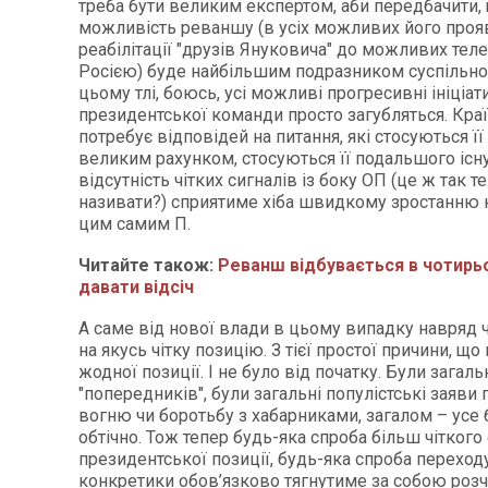
треба бути великим експертом, аби передбачити,
можливість реваншу (в усіх можливих його прояв
реабілітації "друзів Януковича" до можливих теле
Росією) буде найбільшим подразником суспільно
цьому тлі, боюсь, усі можливі прогресивні ініціат
президентської команди просто загубляться. Кра
потребує відповідей на питання, які стосуються її 
великим рахунком, стосуються її подальшого існу
відсутність чітких сигналів із боку ОП (це ж так т
називати?) сприятиме хіба швидкому зростанню
цим самим П.
Читайте також:
Реванш відбувається в чотирьо
давати відсіч
А саме від нової влади в цьому випадку навряд ч
на якусь чітку позицію. З тієї простої причини, що
жодної позиції. І не було від початку. Були загал
"попередників", були загальні популістські заяви
вогню чи боротьбу з хабарниками, загалом – усе 
обтічно. Тож тепер будь-яка спроба більш чітког
президентської позиції, будь-яка спроба переход
конкретики обов’язково тягнутиме за собою роз