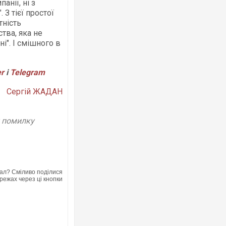
нії, ні з
З тієї простої
тність
ства, яка не
". І смішного в
er
і
Telegram
Сергій ЖАДАН
у помилку
ал? Сміливо поділися
режах через ці кнопки