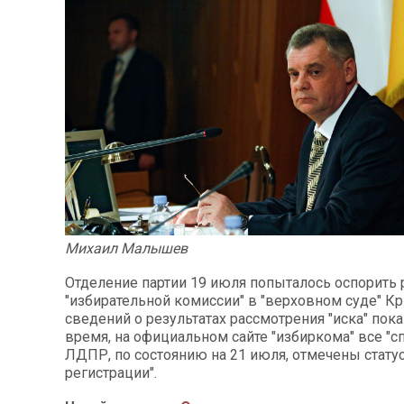
Михаил Малышев
Отделение партии 19 июля попыталось оспорить
"избирательной комиссии" в "верховном суде" К
сведений о результатах рассмотрения "иска" пока
время, на официальном сайте "избиркома" все "с
ЛДПР, по состоянию на 21 июля, отмечены статус
регистрации".