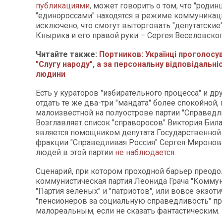
публикациями
, может говорить о том, что "родин
"единороссами" находятся в режиме коммуникаци
исключено, что смогут выторговать "депутатские
Кнырика и его правой руки – Сергея Веселовског
Читайте также:
Портников: Українці проголосу
"Слугу народу", а за персональну відповідальніс
людини
Есть у кураторов "избирательного процесса" и др
отдать те же два-три "мандата" более спокойной, 
малоизвестной на полуострове партии "Справедли
Возглавляет список "справоросов" Виктория Билан
является помощником депутата Государственной
фракции "Справедливая Россия"
Сергея Миронова
людей в этой партии
не наблюдается
.
Сценарий, при котором проходной барьер преод
коммунистическая партия Леонида Грача
"Коммун
"Партия зеленых" и "патриотов", или вовсе экзоти
"пенсионеров за социальную справедливость" пр
малореальным, если не сказать фантастическим.