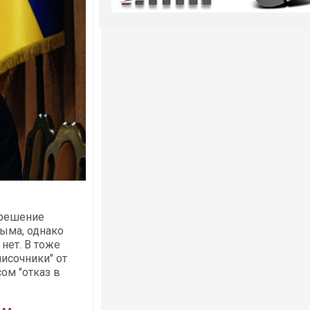
 решение
рыма, однако
 нет. В тоже
писочники" от
ом "отказ в