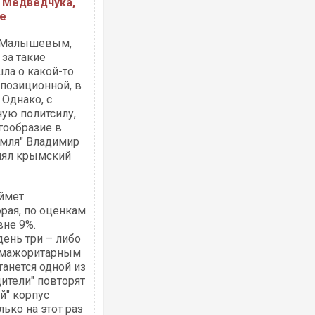
у Медведчука,
не
й Малышевым,
Ворог завдав комбінованого удару по
 за такие
двоє поранених. Ще десятеро постра
після атаки БПЛА по ринку на Сумщині
шла о какой-то
ппозиционной, в
 Однако, с
ую политсилу,
гообразие в
емля" Владимир
лял крымский
аймет
орая, по оценкам
не 9%.
Одесу накрила потужна злива з градо
ень три – либо
ураганним вітром
м мажоритарным
танется одной из
дители" повторят
й" корпус
ько на этот раз