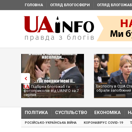
ГОЛОВНА
ОГЛЯД БЛОГОСФЕРИ
ОГЛЯД БЛОГОЖАБ
Експослу в США Ст
Підбірка блогожаб та
обрали запобіжний 
фотоприколів від UAINFO за 7
серпня
ПОЛІТИКА
СУСПІЛЬСТВО
ЕКОНОМІКА
Н
РОСІЙСЬКО-УКРАЇНСЬКА ВІЙНА
КОРОНАВІРУС COVID-19