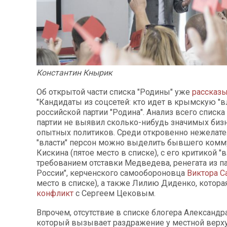
Константин Кнырик
Об открытой части списка "Родины" уже
рассказ
"Кандидаты из соцсетей: кто идет в крымскую "вл
российской партии "Родина". Анализ всего списка
партии не выявил сколько-нибудь значимых биз
опытных политиков. Среди откровенно нежелат
"власти" персон можно выделить бывшего комму
Кискина (пятое место в списке), с его критикой "в
требованием отставки Медведева, ренегата из п
России", керченского самообороновца
Виктора С
место в списке), а также Лилию Диденко, котора
конфликт
с Сергеем Цековым.
Впрочем, отсутствие в списке блогера Александр
который вызывает раздражение у местной верх