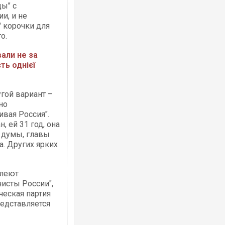
цы" с
и, и не
" корочки для
о.
вали не за
ть однієї
угой вариант –
но
вая Россия".
, ей 31 год, она
 думы, главы
. Других ярких
олеют
исты России",
ческая партия
едставляется