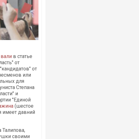
ывали
в статье
асть" от
 "кандидатов" от
несменов или
ельных для
ниста Степана
ласти" и
артии "Единой
ажина
(шестое
я имеет давний
а Талипова,
ушки своими