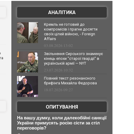
АНАЛІТИКА
Кремль не готовий до
компромісів і прагне досягти
своїх цілей війною, - Foreign
Affairs
03.08.2026 13:02
о
Звільнення Сирського знаменує
та
кінець епохи "старої гвардії" в
українській армії — NYT
23.07.2026 10:32
Повний текст резонансного
брифінга Михайла Федорова
18.07.2026 09:27
ОПИТУВАННЯ
На вашу думку, коли далекобійні санкції
України примусять росію сісти за стіл
переговорів?