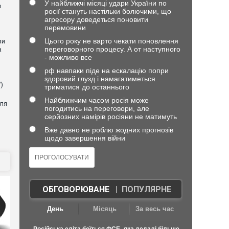
У найближчі місяці удари України по
ю
росії стануть настільки болючими, що
агресору доведеться поновити
перемовини
Цього року не варто чекати поновлення
ви
переговорного процесу. А от наступного
а
- можливо все
рф навпаки піде на ескалацію попри
здоровий глузд і намагатиметься
)
триматися до останнього
Найближчим часом росія може
для
погодитись на переговори, але
серйозних намірів росіяни не матимуть
Вже давно не роблю жодних прогнозів
щодо завершення війни
ОБГОВОРЮВАНЕ
|
ПОПУЛЯРНЕ
День
Місяць
За весь час