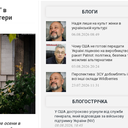
" в
БЛОГИ
тери
Надія лише на культ жінки в
українській культурі
06.08.2026 08:49
Чому США не готові передати
Україні ліцензію на виробництв
ракет Patriot: політика, безпека 
можливі альтернативи
03.08.2026 20:24
Перспектива: ЗСУ добомблять і
всі інші склади Wildberries
23.07.2026 11:31
БЛОГОСТРІЧКА
У США достроково усунули від служби
генерала, який відповідав за військову
підтримку України (NV)
е осени в
08.08.2026, 18:45