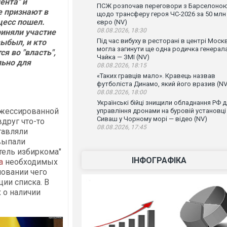
ента" и
ПСЖ розпочав переговори з Барселоно
е признают в
щодо трансферу героя ЧС-2026 за 50 млн
цесс пошел.
євро (NV)
08.08.2026, 18:30
риняли участие
Під час вибуху в ресторані в центрі Моск
выбыл, и кто
могла загинути ще одна родичка генерал
я во "власть",
Чайка — ЗМІ (NV)
ьно для
08.08.2026, 18:15
«Таких гравців мало». Кравець назвав
футболіста Динамо, який його вразив (NV
08.08.2026, 18:00
Українські бійці знищили обладнання РФ 
ежессированной
управління дронами на буровій установці
Сиваш у Чорному морі — відео (NV)
друг что-то
08.08.2026, 17:45
тавляли
выпали
тель избиркома"
ІНФОГРАФІКА
а
необходимых
новании чего
ции списка. В
 о наличии