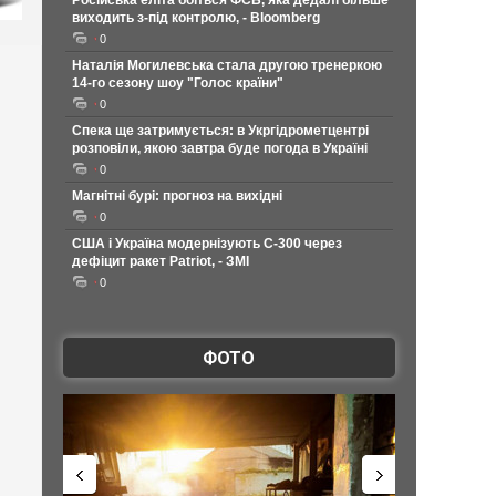
Російська еліта боїться ФСБ, яка дедалі більше
виходить з-під контролю, - Bloomberg
0
Наталія Могилевська стала другою тренеркою
14-го сезону шоу "Голос країни"
0
Спека ще затримується: в Укргідрометцентрі
розповіли, якою завтра буде погода в Україні
0
Магнітні бурі: прогноз на вихідні
0
США і Україна модернізують С-300 через
дефіцит ракет Patriot, - ЗМІ
0
ФОТО