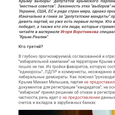
Крыму "выборы" "депутатов" крымского "парлам
"местных советов". Законность этих "выборов" н
Украине, США, ЕС и ряде стран мира, однако про
Изначально в гонке за "депутатские мандаты" п
девять партий, но уже есть первые потери. Кто 
победит, а также кто эти люди, которые стремятс
читайте в материале
Игоря Воротникова
специал
"Крым.Реалии"
Кто третий?
В глубоко прогнозируемой, согласованной и отр
"избирательной кампании" на территории Крыма в
пошло не так. Из тройки фаворитов, которую сос
"единоросы", ЛДПР и коммунисты, неожиданно 
либеральные демократы. Как пояснил "руководи
Крыма Михаил Малышев, партия
не предоставил
документов для регистрации "кандидатов", на ос
"избирком" принял решение об отказе в регистра
частности, речь идет о
не предоставлении
данных
счетов и вкладов в зарубежных банках.