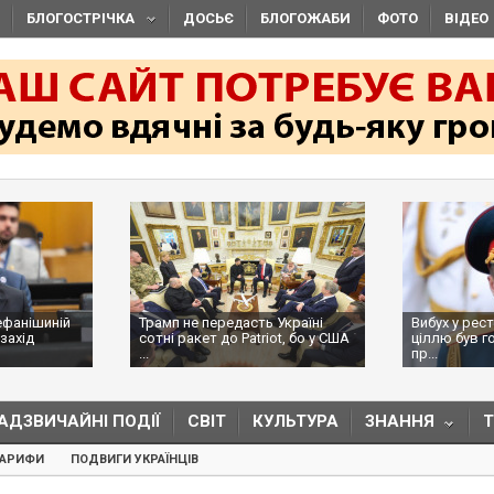
БЛОГОСТРІЧКА
ДОСЬЄ
БЛОГОЖАБИ
ФОТО
ВІДЕО
ефанішиній
Трамп не передасть Україні
Вибух у рест
захід
сотні ракет до Patriot, бо у США
ціллю був г
...
пр...
АДЗВИЧАЙНІ ПОДІЇ
СВІТ
КУЛЬТУРА
ЗНАННЯ
ТАРИФИ
ПОДВИГИ УКРАЇНЦІВ