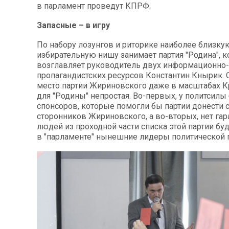
в парламент проведут КПРФ.
Запасные – в игру
По набору лозунгов и риторике наиболее близк
избирательную нишу занимает партия "Родина", 
возглавляет руководитель двух информационно-
пропагандистских ресурсов Константин Кнырик. О
место партии Жириновского даже в масштабах К
для "Родины" непростая. Во-первых, у политсилы
спонсоров, которые помогли бы партии донести 
сторонников Жириновского, а во-вторых, нет гара
людей из проходной части списка этой партии бу
в "парламенте" нынешние лидеры политической 