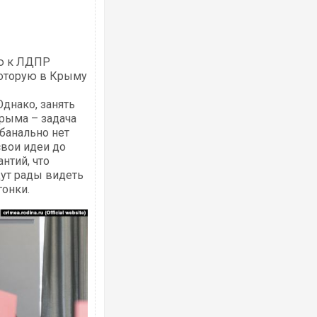
ую к ЛДПР
которую в Крыму
днако, занять
рыма – задача
 банально нет
свои идеи до
нтий, что
дут рады видеть
гонки.