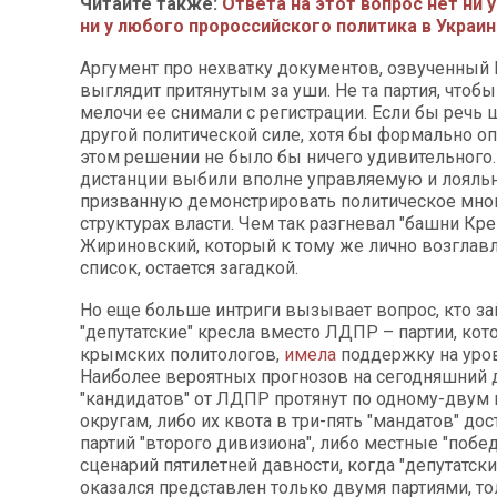
Читайте также:
Ответа на этот вопрос нет ни 
ни у любого пророссийского политика в Украи
Аргумент про нехватку документов, озвученны
выглядит притянутым за уши. Не та партия, чтобы
мелочи ее снимали с регистрации. Если бы речь 
другой политической силе, хотя бы формально о
этом решении не было бы ничего удивительного.
дистанции выбили вполне управляемую и лояльн
призванную демонстрировать политическое мно
структурах власти. Чем так разгневал "башни Кр
Жириновский, который к тому же лично возглав
список, остается загадкой.
Но еще больше интриги вызывает вопрос, кто з
"депутатские" кресла вместо ЛДПР – партии, кот
крымских политологов,
имела
поддержку на уров
Наиболее вероятных прогнозов на сегодняшний д
"кандидатов" от ЛДПР протянут по одному-дву
округам, либо их квота в три-пять "мандатов" дос
партий "второго дивизиона", либо местные "побе
сценарий пятилетней давности, когда "депутатски
оказался представлен только двумя партиями, тол