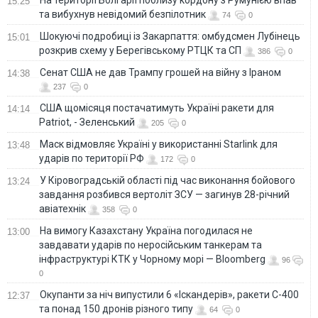
15:25
та вибухнув невідомий безпілотник
74
0
Шокуючі подробиці із Закарпаття: омбудсмен Лубінець
15:01
розкрив схему у Берегівському РТЦК та СП
386
0
Сенат США не дав Трампу грошей на війну з Іраном
14:38
237
0
США щомісяця постачатимуть Україні ракети для
14:14
Patriot, - Зеленський
205
0
Маск відмовляє Україні у використанні Starlink для
13:48
ударів по території РФ
172
0
У Кіровоградській області під час виконання бойового
13:24
завдання розбився вертоліт ЗСУ — загинув 28-річний
авіатехнік
358
0
На вимогу Казахстану Україна погодилася не
13:00
завдавати ударів по неросійським танкерам та
інфраструктурі КТК у Чорному морі — Bloomberg
96
0
Окупанти за ніч випустили 6 «Іскандерів», ракети С-400
12:37
та понад 150 дронів різного типу
64
0