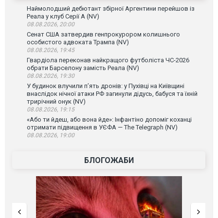
Наймолодший дебютант збірної Аргентини перейшов із
Реала у клуб Серії А (NV)
08.08.2026, 20:00
Сенат США затвердив генпрокурором колишнього
особистого адвоката Трампа (NV)
08.08.2026, 19:45
Гвардіола переконав найкращого футболіста ЧС-2026
обрати Барселону замість Реала (NV)
08.08.2026, 19:30
У будинок влучили п’ять дронів: у Пухівці на Київщині
внаслідок нічної атаки РФ загинули дідусь, бабуся та їхній
трирічний онук (NV)
08.08.2026, 19:15
«Або ти йдеш, або вона йде»: Інфантіно допоміг коханці
отримати підвищення в УЄФА — The Telegraph (NV)
08.08.2026, 19:00
БЛОГОЖАБИ