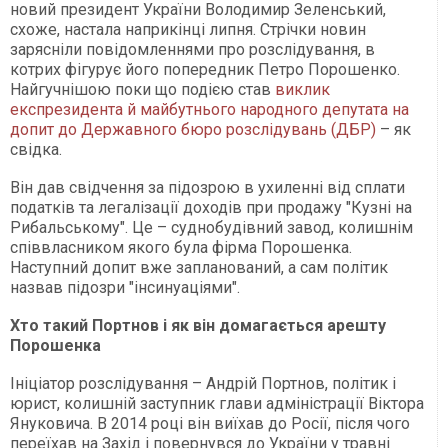
новий президент України Володимир Зеленський,
схоже, настала наприкінці липня. Стрічки новин
зарясніли повідомленнями про розслідування, в
котрих фігурує його попередник Петро Порошенко.
Найгучнішою поки що подією став
виклик
експрезидента й майбутнього народного депутата на
допит до Державного бюро розслідувань (ДБР)
– як
свідка.
Він дав свідчення за підозрою в ухиленні від сплати
податків та легалізації доходів при продажу "Кузні на
Рибальському". Це – суднобудівний завод, колишнім
співвласником якого була фірма Порошенка.
Наступний допит вже запланований, а сам політик
назвав підозри "інсинуаціями".
Хто такий Портнов і як він домагається арешту
Порошенка
Ініціатор розслідування – Андрій Портнов, політик і
юрист, колишній заступник глави адміністрації Віктора
Януковича. В 2014 році він виїхав до Росії, після чого
переїхав на Захід і повернувся до України у травні