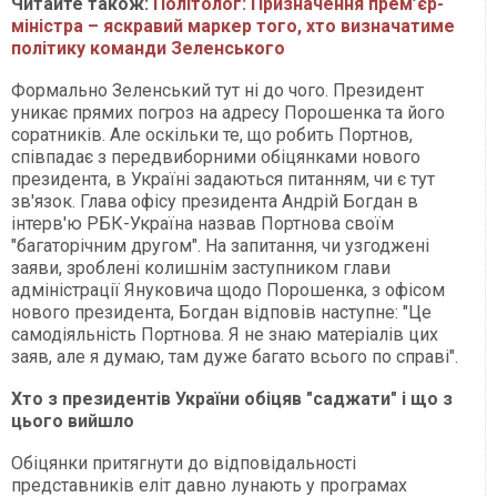
Читайте також:
Політолог: Призначення прем’єр-
міністра – яскравий маркер того, хто визначатиме
політику команди Зеленського
Формально Зеленський тут ні до чого. Президент
уникає прямих погроз на адресу Порошенка та його
соратників. Але оскільки те, що робить Портнов,
співпадає з передвиборними обіцянками нового
президента, в Україні задаються питанням, чи є тут
зв'язок. Глава офісу президента Андрій Богдан в
інтерв'ю РБК-Україна назвав Портнова своїм
"багаторічним другом". На запитання, чи узгоджені
заяви, зроблені колишнім заступником глави
адміністрації Януковича щодо Порошенка, з офісом
нового президента, Богдан відповів наступне: "Це
самодіяльність Портнова. Я не знаю матеріалів цих
заяв, але я думаю, там дуже багато всього по справі".
Хто з президентів України обіцяв "саджати" і що з
цього вийшло
Обіцянки притягнути до відповідальності
представників еліт давно лунають у програмах