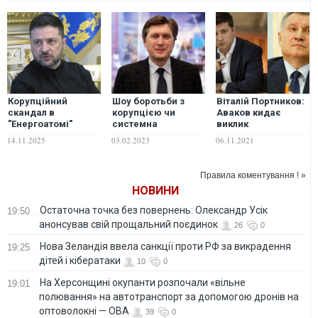
Корупційний
Шоу боротьби з
Віталій Портников:
скандал в
корупцією чи
Аваков кидає
"Енергоатомі"
системна
виклик
ризикує зруйнувати
антикорупційна
Зеленському
14.11.2025
03.02.2023
06.11.2021
шанси
політика? -
Зеленського на
Володимир
переобрання, – The
Фесенко
Правила коментування ! »
Telegraph
НОВИНИ
Остаточна точка без повернень: Олександр Усік
19:50
анонсував свій прощальний поєдинок
26
0
Нова Зеландія ввела санкції проти РФ за викрадення
19:25
дітей і кібератаки
10
0
На Херсонщині окупанти розпочали «вільне
19:01
полювання» на автотранспорт за допомогою дронів на
оптоволокні — ОВА
39
0