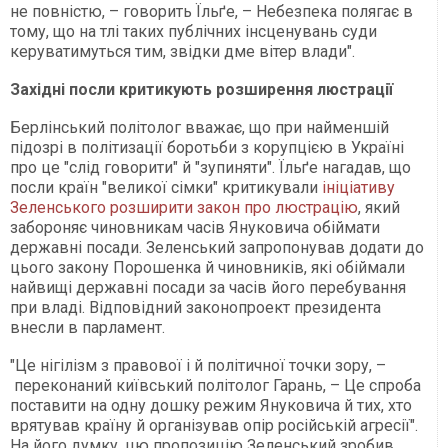
не повністю, – говорить Їльґе, – Небезпека полягає в
тому, що на тлі таких публічних інсценувань суди
керуватимуться тим, звідки дме вітер влади".
Західні посли критикують розширення люстрації
Берлінський політолог вважає, що при найменшій
підозрі в політизації боротьби з корупцією в Україні
про це "слід говорити" й "зупиняти". Їльґе нагадав, що
посли країн "великої сімки" критикували
ініціативу
Зеленського розширити закон про люстрацію
, який
забороняє чиновникам часів Януковича обіймати
державні посади. Зеленський запропонував додати до
цього закону Порошенка й чиновників, які обіймали
найвищі державні посади за часів його перебування
при владі. Відповідний законопроект президента
внесли в парламент.
"Це нігілізм з правової і й політичної точки зору, –
переконаний київський політолог Гарань, – Це спроба
поставити на одну дошку режим Януковича й тих, хто
врятував країну й організував опір російській агресії".
На його думку, цю пропозицію Зеленський зробив