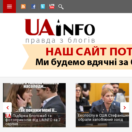
Експослу в США Стефанішиній
Трамп не передасть Україні
обрали запобіжний захід
сотні ракет до Patriot, бо у
...