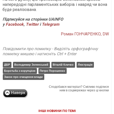
напередодні парламентських виборів і навряд чи вона
буде реалізована.
Підписуйся на сторінки UAINFO
у
Facebook
,
Twitter
і
Telegram
Роман ГОНЧАРЕНКО, DW
Повідомити про помилку - Виділіть орфографічну
помилку мишею і натисніть Ctrl + Enter
ДБР
Володимир Зеленський
Віталій Кличко
Люстрація
Боротьба з корупцією
Петро Порошенко
Закон про очищення влади
Сподобався матеріал? Сміливо поділися
ним в соцмережах через ці кнопки
ІНШІ НОВИНИ ПО ТЕМІ