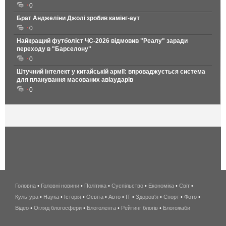
0
Брат Анджеліни Джолі зробив камінг-аут
0
Найкращий футболіст ЧС-2026 відмовив "Реалу" заради
переходу в "Барселону"
0
Штучний інтелект у китайській армії: впроваджується система
для планування масованих авіаударів
0
Головна
•
Головні новини
•
Політика
•
Суспільство
•
Економіка
беспроводной
•
Світ
•
Культура
•
Наука
•
Історія
•
Освіта
•
Авто
•
IT
•
Здоров'я
интернет
•
Спорт
•
Фото
•
Відео
•
Огляд блогосфери
•
Блоголента
•
Рейтинг блогів
киев
•
Блогожаби
и