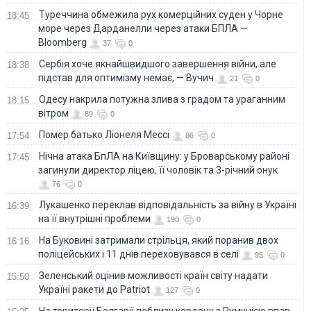
Туреччина обмежила рух комерційних суден у Чорне
18:45
море через Дарданелли через атаки БПЛА —
Bloomberg
37
0
Сербія хоче якнайшвидшого завершення війни, але
18:38
підстав для оптимізму немає, — Вучич
21
0
Одесу накрила потужна злива з градом та ураганним
18:15
вітром
89
0
Помер батько Ліонеля Мессі
17:54
86
0
Нічна атака БпЛА на Київщину: у Броварському районі
17:45
загинули директор ліцею, її чоловік та 3-річний онук
76
0
Лукашенко переклав відповідальність за війну в Україні
16:39
на її внутрішні проблеми
190
0
На Буковині затримали стрільця, який поранив двох
16:16
поліцейських і 11 днів переховувався в селі
95
0
Зеленський оцінив можливості країн світу надати
15:50
Україні ракети до Patriot
127
0
На території Болгарії поблизу кордону з Румунією впав