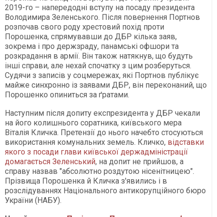
2019-го – напередодні вступу на посаду президента
Володимира Зеленського. Після повернення Портнов
розпочав свого роду хрестовий похід проти
Порошенка, спрямувавши до ДБР кілька заяв,
зокрема і про держзраду, панамські офшори та
розкрадання в армії. Він також натякнув, що будуть
інші справи, але нехай спочатку з цим розберуться.
Судячи з записів у соцмережах, які Портнов публікує
майже синхронно із заявами ДБР, він переконаний, що
Порошенко опиниться за ґратами.
Наступним після допиту експрезидента у ДБР чекали
на його колишнього соратника, київського мера
Віталія Кличка. Претензії до нього начебто стосуються
використання комунальних земель. Кличко,
відставки
якого з посади глави київської держадміністрації
домагається Зеленський
, на допит не прийшов, а
справу назвав "абсолютно роздутою нісенітницею".
Прізвища Порошенка й Кличка з'явились і в
розслідуваннях Національного антикорупційного бюро
України (НАБУ).