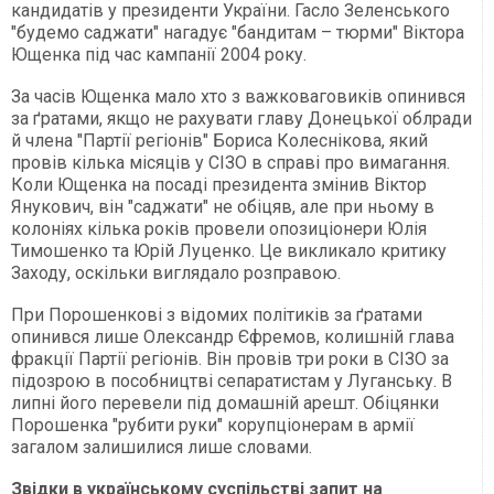
кандидатів у президенти України. Гасло Зеленського
"будемо саджати" нагадує "бандитам – тюрми" Віктора
Ющенка під час кампанії 2004 року.
За часів Ющенка мало хто з важковаговиків опинився
за ґратами, якщо не рахувати главу Донецької облради
й члена "Партії регіонів" Бориса Колеснікова, який
провів кілька місяців у СІЗО в справі про вимагання.
Коли Ющенка на посаді президента змінив Віктор
Янукович, він "саджати" не обіцяв, але при ньому в
колоніях кілька років провели опозиціонери Юлія
Тимошенко та Юрій Луценко. Це викликало критику
Заходу, оскільки виглядало розправою.
При Порошенкові з відомих політиків за ґратами
опинився лише Олександр Єфремов, колишній глава
фракції Партії регіонів. Він провів три роки в СІЗО за
підозрою в пособництві сепаратистам у Луганську. В
липні його перевели під домашній арешт. Обіцянки
Порошенка "рубити руки" корупціонерам в армії
загалом залишилися лише словами.
Звідки в українському суспільстві запит на