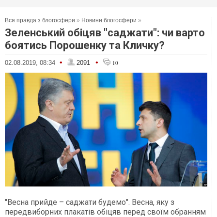
Вся правда з блогосфери
»
Новини блогосфери
»
Зеленський обіцяв "саджати": чи варто
боятись Порошенку та Кличку?
•
•
02.08.2019, 08:34
2091
10
"Весна прийде – саджати будемо". Весна, яку з
передвиборних плакатів обіцяв перед своїм обранням