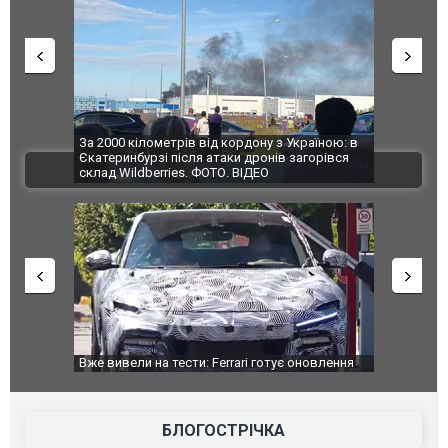
по Сумах,
За 2000 кілометрів від кордону з Україною: в
"Мої іграш
траждали
Єкатеринбурзі після атаки дронів загорівся
суперкарів
ВІДЕО
ині. ФОТО
склад Wildberries. ФОТО. ВІДЕО
дом та
Вже вивели на тести: Ferrari готує оновлення
Вийшов тре
позашляховика Purosangue. ВІДЕО
фільму "Аф
БЛОГОСТРІЧКА