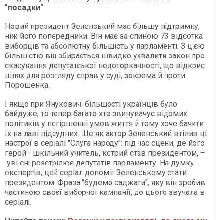
"посадки"
Новий президент Зеленський має більшу підтримку,
ніж його попередники. Він має за спиною 73 відсотка
виборців та абсолютну більшість у парламенті. З цією
більшістю він збирається швидко ухвалити закон про
скасування депутатської недоторканності, що відкриє
шлях для розгляду справ у суді, зокрема й проти
Порошенка.
І якщо при Януковичі більшості українців було
байдуже, то тепер багато хто звинувачує відомих
політиків у погіршенні умов життя й тому хоче бачити
їх на лаві підсудних. Ще як актор Зеленський втілив ці
настрої в серіалі "Слуга народу": під час сцени, де його
герой - шкільний учитель, котрий став президентом, –
уві сні розстрілює депутатів парламенту. На думку
експертів, цей серіал допоміг Зеленському стати
президентом. Фраза "будемо саджати", яку він зробив
частиною своєї виборчої кампанії, до цього звучала в
серіалі.