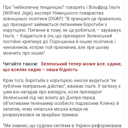
Про "небезпечну тенденцію" говорить і Вільфрід Їльґе
(Wilfried Jilge), експерт Німецького товариства
зовнішньої політики (DGAP). "В принципі це правильно,
що президент займається питаннями боротьби з
корупцією. Питання в тому, як це робиться, – зауважує
Їльґе, – Кидається в очі, що президент Зеленський
постійно критикує дії Порошенка й інших політиків і
чиновників, котрих той призначив, але при цьому
мовчить про інших".
Читайте також:
Зеленський тепер може все: єдине,
що вселяє надію – наша бідність
Крім того, боротьба з корупцією інколи ведеться "як
публічне театральне дійство", вважає Їльґе. У зв'язку з
цим він нагадав про випадок, коли президент
Зеленський під час візиту до Дніпра перед
об'єктивами телекамер особисто подзвонив Кличку й
запитав, чому київська міська влада не
розрахувалася за придбані трамваї.
"Ми знаємо, що судова система в Україні реформована