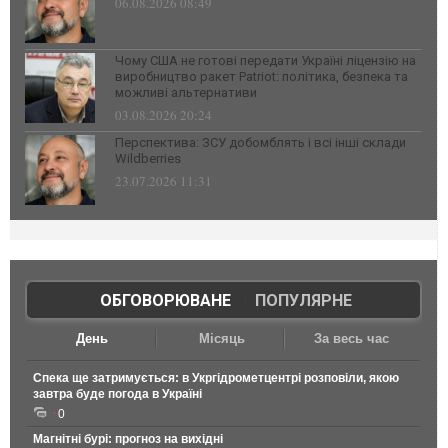
06.08.2026 08:49
Чому США не готові передати Україні ліцензію на
виробництво ракет Patriot: політика, безпека та
можливі альтернативи
03.08.2026 20:24
Перспектива: ЗСУ добомблять і всі інші склади
Wildberries
23.07.2026 11:31
ОБГОВОРЮВАНЕ
|
ПОПУЛЯРНЕ
День
Місяць
За весь час
Спека ще затримується: в Укргідрометцентрі розповіли, якою
завтра буде погода в Україні
0
Магнітні бурі: прогноз на вихідні