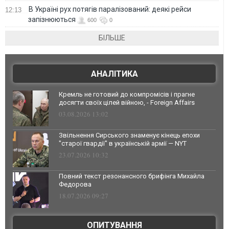
В Україні рух потягів паралізований: деякі рейси
12:13
запізнюються
600
0
БІЛЬШЕ
АНАЛІТИКА
Кремль не готовий до компромісів і прагне
досягти своїх цілей війною, - Foreign Affairs
03.08.2026 13:02
Звільнення Сирського знаменує кінець епохи
"старої гвардії" в українській армії — NYT
23.07.2026 10:32
Повний текст резонансного брифінга Михайла
Федорова
18.07.2026 09:27
ОПИТУВАННЯ