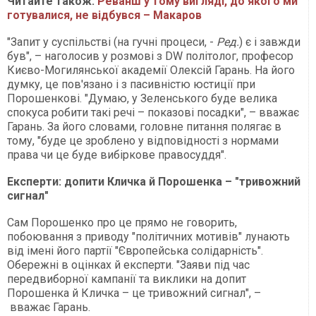
Читайте також:
Реванш у тому вигляді, до якого ми
готувалися, не відбувся – Макаров
"Запит у суспільстві (на гучні процеси, -
Ред.
) є і завжди
був", – наголосив у розмові з DW політолог, професор
Києво-Могилянської академії Олексій Гарань. На його
думку, це пов'язано і з пасивністю юстиції при
Порошенкові. "Думаю, у Зеленського буде велика
спокуса робити такі речі – показові посадки", – вважає
Гарань. За його словами, головне питання полягає в
тому, "буде це зроблено у відповідності з нормами
права чи це буде вибіркове правосуддя".
Експерти: допити Кличка й Порошенка – "тривожний
сигнал"
Сам Порошенко про це прямо не говорить,
побоювання з приводу "політичних мотивів" лунають
від імені його партії "Європейська солідарність".
Обережні в оцінках й експерти. "Заяви під час
передвиборної кампанії та виклики на допит
Порошенка й Кличка – це тривожний сигнал", –
вважає Гарань.