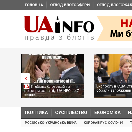
ГОЛОВНА
ОГЛЯД БЛОГОСФЕРИ
ОГЛЯД БЛОГОЖАБ
Експослу в США Ст
Підбірка блогожаб та
обрали запобіжний 
фотоприколів від UAINFO за 7
серпня
ПОЛІТИКА
СУСПІЛЬСТВО
ЕКОНОМІКА
Н
РОСІЙСЬКО-УКРАЇНСЬКА ВІЙНА
КОРОНАВІРУС COVID-19