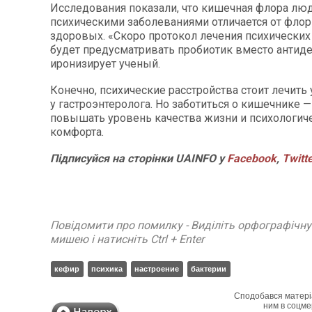
Исследования показали, что кишечная флора люд
психическими заболеваниями отличается от фло
здоровых. «Скоро протокол лечения психических
будет предусматривать пробиотик вместо антиде
иронизирует ученый.
Конечно, психические расстройства стоит лечить у
у гастроэнтеролога. Но заботиться о кишечнике —
повышать уровень качества жизни и психологич
комфорта.
Підписуйся на сторінки UAINFO у
Facebook
,
Twitt
Повідомити про помилку - Виділіть орфографічн
мишею і натисніть Ctrl + Enter
кефир
психика
настроение
бактерии
Сподобався матері
ним в соцме