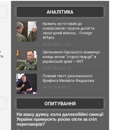
АНАЛІТИКА
Кремль не готовий до
компромісів і прагне досягти
своїх цілей війною, - Foreign
Affairs
03.08.2026 13:02
о
Звільнення Сирського знаменує
та
кінець епохи "старої гвардії" в
українській армії — NYT
23.07.2026 10:32
Повний текст резонансного
брифінга Михайла Федорова
18.07.2026 09:27
ОПИТУВАННЯ
На вашу думку, коли далекобійні санкції
України примусять росію сісти за стіл
переговорів?