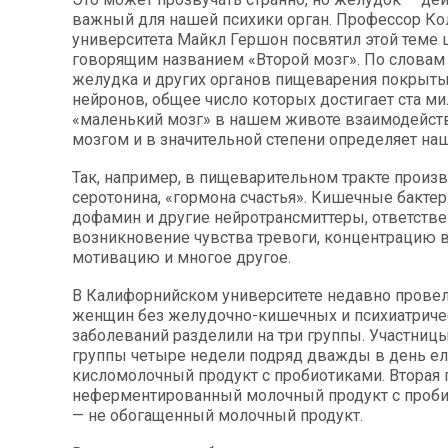
важный для нашей психики орган. Профессор К
университета Майкл Гершон посвятил этой теме 
говорящим названием «Второй мозг». По словам 
желудка и других органов пищеварения покрыт
нейронов, общее число которых достигает ста ми
«маленький мозг» в нашем животе взаимодейст
мозгом и в значительной степени определяет наш
Так, например, в пищеварительном тракте произв
серотонина, «гормона счастья». Кишечные бакте
дофамин и другие нейротрансмиттеры, ответств
возникновение чувства тревоги, концентрацию 
мотивацию и многое другое.
В Калифорнийском университете недавно провел
женщин без желудочно-кишечных и психиатриче
заболеваний разделили на три группы. Участниц
группы четыре недели подряд дважды в день е
кисломолочный продукт с пробиотиками. Вторая 
неферментированный молочный продукт с проби
— не обогащенный молочный продукт.