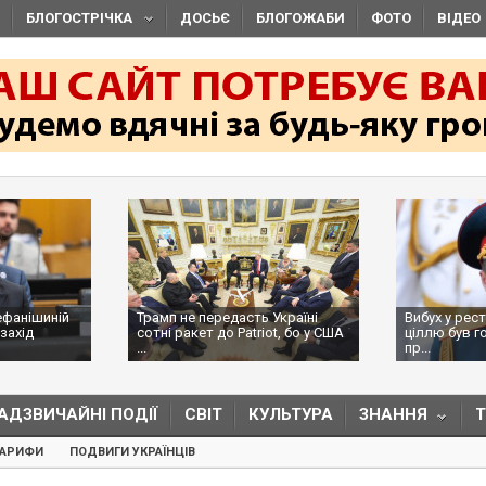
БЛОГОСТРІЧКА
ДОСЬЄ
БЛОГОЖАБИ
ФОТО
ВІДЕО
ефанішиній
Трамп не передасть Україні
Вибух у рес
захід
сотні ракет до Patriot, бо у США
ціллю був г
...
пр...
АДЗВИЧАЙНІ ПОДІЇ
СВІТ
КУЛЬТУРА
ЗНАННЯ
ТАРИФИ
ПОДВИГИ УКРАЇНЦІВ