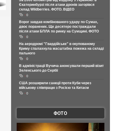
За 2000 кілометрів від кордону з Україною: в
Єкатеринбурзі після атаки дронів загорівся
склад Wildberries. ФОТО. ВІДЕО
0
Ворог завдав комбінованого удару по Сумах,
двоє поранених. Ще десятеро постраждали
після атаки БПЛА по ринку на Сумщині. ФОТО
0
На аеродромі "Гвардійське" в окупованому
Криму спалахнула масштабна пожежа на складі
пального
0
В адміністрації Вучича анонсували перший візит
Зеленського до Сербії
0
США розширили санкції проти Куби через
військову співпрацю з Росією та Китаєм
0
ФОТО