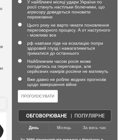
У найближчі місяці удари України по
росії стануть настільки болючими, що
но
агресору доведеться поновити
перемовини
Цього року не варто чекати поновлення
переговорного процесу. А от наступного
- можливо все
рф навпаки піде на ескалацію попри
ія
здоровий глузд і намагатиметься
триматися до останнього
Найближчим часом росія може
погодитись на переговори, але
кі
серйозних намірів росіяни не матимуть
Вже давно не роблю жодних прогнозів
щодо завершення війни
ОБГОВОРЮВАНЕ
|
ПОПУЛЯРНЕ
День
Місяць
За весь час