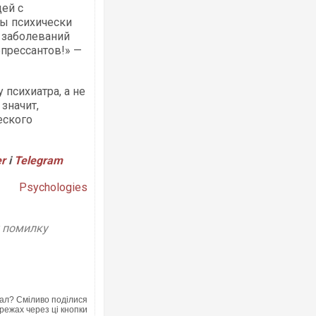
ей с
ры психически
 заболеваний
прессантов!» —
 психиатра, а не
 значит,
еского
er
і
Telegram
Рsychologies
у помилку
ал? Сміливо поділися
режах через ці кнопки