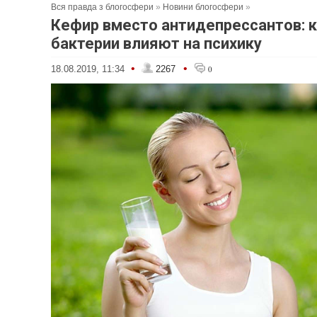
Вся правда з блогосфери
»
Новини блогосфери
»
Кефир вместо антидепрессантов: 
бактерии влияют на психику
•
•
18.08.2019, 11:34
2267
0