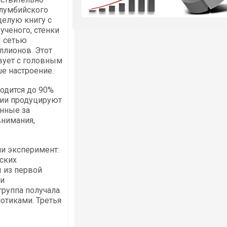
олумбийского
целую книгу с
ученого, стенки
ы сетью
ллионов. Этот
вует с головным
е настроение.
одится до 90%
рии продуцируют
енные за
внимания,
и эксперимент:
ских
ы из первой
ли
группа получала
отиками. Третья