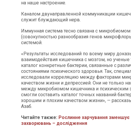
на наше настроение.
Каналом двунаправленной коммуникации кишечн
служит блуждающий нерв.
Иммунная система тесно связана с микробиомо
(совокупностью разнообразия генов микрофлоры
системой.
«Результаты исследований по всему миру дока
взаимодействия кишечника с мозгом, но ученые 
каталог конкретные бактерии, связанные с разл
состояниями психического здоровья. Так, специ
исследовали корреляцию между факторами мик
качеством жизни и депрессией. Они не только н
между микробиомом кишечника и психическим з
смогли составить каталог точных названий бакте
хорошим и плохим качеством жизни», — рассказ
Азаб.
Читайте также:
Рослинне харчування зменшує 
захворювань – дослідження