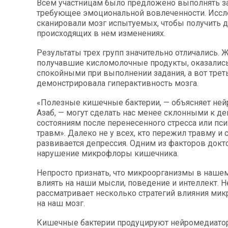
Всем участницам было предложено выполнять з
требующее эмоциональной вовлеченности. Иссл
сканировали мозг испытуемых, чтобы получить 
происходящих в нем изменениях.
Результаты трех групп значительно отличались.
получавшие кисломолочные продукты, оказалис
спокойными при выполнении задания, а вот трет
демонстрировала гиперактивность мозга.
«Полезные кишечные бактерии, — объясняет не
Азаб, — могут сделать нас менее склонными к 
состояниям после перенесенного стресса или пс
травм». Далеко не у всех, кто пережил травму и 
развивается депрессия. Одним из факторов докто
нарушение микрофлоры кишечника.
Непросто признать, что микроорганизмы в наше
влиять на наши мысли, поведение и интеллект. 
рассматривает несколько стратегий влияния ми
на наш мозг.
Кишечные бактерии продуцируют нейромедиато