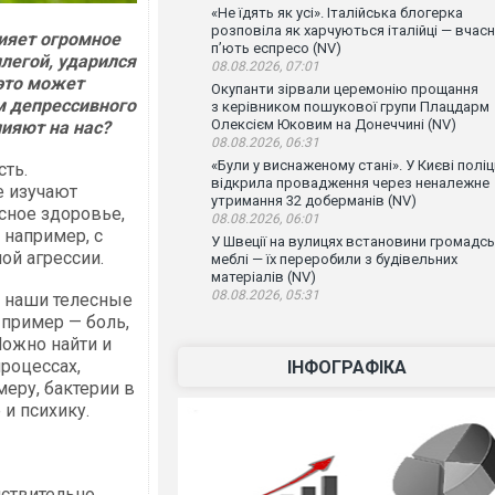
«Не їдять як усі». Італійська блогерка
розповіла як харчуються італійці — вчас
лияет огромное
п’ють еспресо (NV)
легой, ударился
08.08.2026, 07:01
 это может
Окупанти зірвали церемонію прощання
м депрессивного
з керівником пошукової групи Плацдарм
Олексієм Юковим на Донеччині (NV)
ияют на нас?
08.08.2026, 06:31
«Були у виснаженому стані». У Києві поліц
сть.
відкрила провадження через неналежне
е изучают
утримання 32 доберманів (NV)
сное здоровье,
08.08.2026, 06:01
 например, с
У Швеції на вулицях встановини громадсь
й агрессии.
меблі — їх переробили з будівельних
матеріалів (NV)
08.08.2026, 05:31
: наши телесные
 пример — боль,
Можно найти и
роцессах,
ІНФОГРАФІКА
еру, бактерии в
и психику.
йствительно