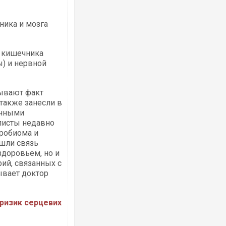
ика и мозга
м кишечника
) и нервной
зывают факт
также занесли в
ичными
алисты недавно
робиома и
ашли связь
доровьем, но и
рий, связанных с
ывает доктор
ризик серцевих