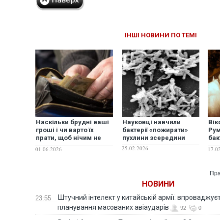
ІНШІ НОВИНИ ПО ТЕМІ
Наскільки брудні ваші
Науковці навчили
Вік
гроші і чи варто їх
бактерії «пожирати»
Рум
прати, щоб нічим не
пухлини зсередини
бак
заразитися
доп
25.02.2026
01.06.2026
17.0
сті
інф
Пра
НОВИНИ
Штучний інтелект у китайській армії: впроваджує
23:55
планування масованих авіаударів
92
0