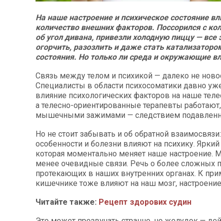
На наше настроение и психическое состояние в
количество внешних факторов. Поссорился с кол
об угол дивана, привезли холодную пиццу — все
огорчить, разозлить и даже стать катализаторо
состояния. Но только ли среда и окружающие вл
Связь между телом и психикой — далеко не ново
Специалисты в области психосоматики давно уж
влияние психологических факторов на наше теле
а телесно-ориентированные терапевты работают,
мышечными зажимами — следствием подавленно
Но не стоит забывать и об обратной взаимосвязи
особенности и болезни влияют на психику. Яркий
которая моментально меняет наше настроение. 
менее очевидные связи. Речь о более сложных п
протекающих в наших внутренних органах. К прим
кишечнике тоже влияют на наш мозг, настроение 
Читайте также:
Рецепт здорових судин
Это может прозвучать странно, но желудок — де