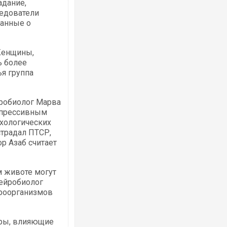
адание,
едователи
данные о
 Женщины,
ь более
Ворог завдав комбінованого удару по
ья группа
двоє поранених. Ще десятеро постра
після атаки БПЛА по ринку на Сумщині
йробиолог Марва
депрессивным
ихологических
страдал ПТСР,
р Азаб считает
м животе могут
Нейробиолог
кроорганизмов
Вже вивели на тести: Ferrari готує оно
позашляховика Purosangue. ВІДЕО
ры, влияющие