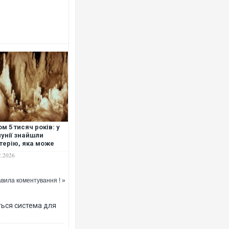
ом 5 тисяч років: у
унії знайшли
терію, яка може
омогти в боротьбі зі
2.2026
йкими до ліків
екціями
вила коментування ! »
ться система для