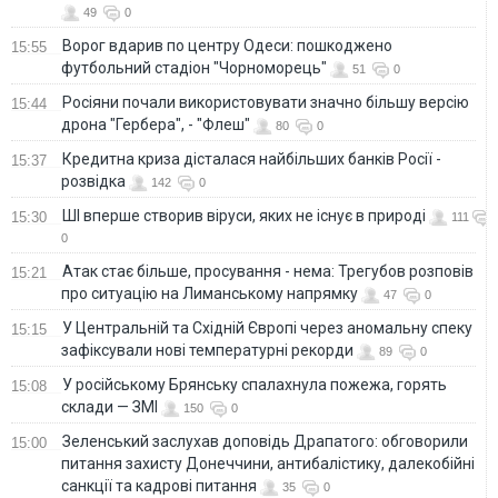
49
0
Ворог вдарив по центру Одеси: пошкоджено
15:55
футбольний стадіон "Чорноморець"
51
0
Росіяни почали використовувати значно більшу версію
15:44
дрона "Гербера", - "Флеш"
80
0
Кредитна криза дісталася найбільших банків Росії -
15:37
розвідка
142
0
ШІ вперше створив віруси, яких не існує в природі
15:30
111
0
Атак стає більше, просування - нема: Трегубов розповів
15:21
про ситуацію на Лиманському напрямку
47
0
У Центральній та Східній Європі через аномальну спеку
15:15
зафіксували нові температурні рекорди
89
0
У російському Брянську спалахнула пожежа, горять
15:08
склади — ЗМІ
150
0
Зеленський заслухав доповідь Драпатого: обговорили
15:00
питання захисту Донеччини, антибалістику, далекобійні
санкції та кадрові питання
35
0