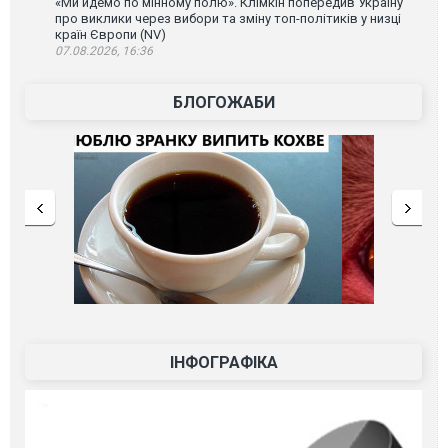
«Ми йдемо по мінному полю». Клімкін попередив Україну
про виклики через вибори та зміну топ-політиків у низці
країн Європи (NV)
07.08.2026, 16:36
БЛОГОЖАБИ
ІНФОГРАФІКА