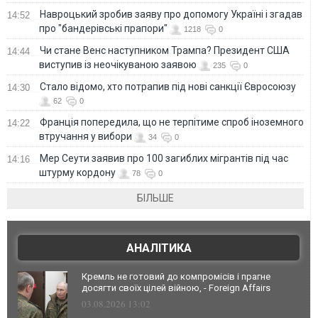
Навроцький зробив заяву про допомогу Україні і згадав
14:52
про "бандерівські прапори"
1218
0
Чи стане Венс наступником Трампа? Президент США
14:44
виступив із неочікуваною заявою
235
0
Стало відомо, хто потрапив під нові санкції Євросоюзу
14:30
62
0
Франція попередила, що не терпітиме спроб іноземного
14:22
втручання у вибори
34
0
Мер Сеути заявив про 100 загиблих мігрантів під час
14:16
штурму кордону
78
0
БІЛЬШЕ
АНАЛІТИКА
Кремль не готовий до компромісів і прагне
досягти своїх цілей війною, - Foreign Affairs
03.08.2026 13:02