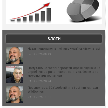
БЛОГИ
Надія лише на культ жінки в українській культурі
06.08.2026 08:49
Чому США не готові передати Україні ліцензію на
виробництво ракет Patriot: політика, безпека та
можливі альтернативи
03.08.2026 20:24
Перспектива: ЗСУ добомблять і всі інші склади
Wildberries
23.07.2026 11:31