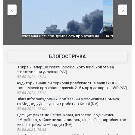
о атаку на
За 2000 кілометрів від кордону з Україною: в
В Таїланді 
го диму.
Єкатеринбурзі після атаки дронів загорівся
блискавки 
склад Wildberries. ФОТО. ВІДЕО
постражда
БЛОГОСТРІЧКА
В Україні вперше судять російського військового за
зґвалтування українки (NV)
07.08.2026, 17:24
Аудитори знайшли серйозні розбіжності в заявах DOGE
Ілона Маска про «заощаджені» 215 млрд доларів — WP (NV)
07.08.2026, 17:12
Bihus.Info: забудовник, пов’язаний з оточенням Єрмака
та Медведчука, зупинив роботи в Києві (NV)
07.08.2026, 17:00
Дефіцит ракет до Patriot: країн, які готові поділитись
з Україною, майже не залишилось, ліцензії на виробництво
ми не отримали — нардеп (NV)
07.08.2026, 16:48