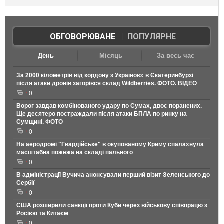
ОБГОВОРЮВАНЕ
|
ПОПУЛЯРНЕ
День
Місяць
За весь час
За 2000 кілометрів від кордону з Україною: в Єкатеринбурзі
після атаки дронів загорівся склад Wildberries. ФОТО. ВІДЕО
0
Ворог завдав комбінованого удару по Сумах, двоє поранених.
Ще десятеро постраждали після атаки БПЛА по ринку на
Сумщині. ФОТО
0
На аеродромі "Гвардійське" в окупованому Криму спалахнула
масштабна пожежа на складі пального
0
В адміністрації Вучича анонсували перший візит Зеленського до
Сербії
0
США розширили санкції проти Куби через військову співпрацю з
Росією та Китаєм
0