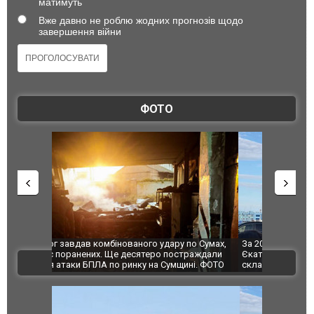
матимуть
Вже давно не роблю жодних прогнозів щодо
завершення війни
ФОТО
по Сумах,
За 2000 кілометрів від кордону з Україною: в
"Мої іграш
траждали
Єкатеринбурзі після атаки дронів загорівся
суперкарів
ВІДЕО
ині. ФОТО
склад Wildberries. ФОТО. ВІДЕО