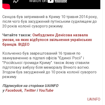
Сенцов був затриманий в Криму 10 травня 2014 року,
після чого був засуджений путінським судилищем до
20 років колонії суворого режиму.
Читайте також:
Омбудсмен Денісова назвала
умови, на яких відбулося звільнення українських
бранців. ВІДЕО
Кольченко був заарештований 16 травня по
звинуваченню в підпалі офісів "Єдиної Росії" і
"Російської громади Криму". також йому ставили
підготовку вибуху біля меморіалу Вічного вогню.
Згодом був засуджений до 10 років колонії суворого
режиму.
Підписуйся на сторінки UAINFO
у
Facebook
,
Twitter
і
Y
ouTube
UAINFO