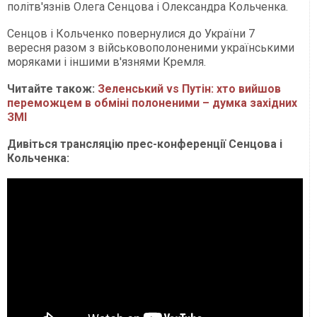
політв'язнів Олега Сенцова і Олександра Кольченка.
Сенцов і Кольченко повернулися до України 7
вересня разом з військовополоненими українськими
моряками і іншими в'язнями Кремля.
Читайте також:
Зеленський vs Путін: хто вийшов
переможцем в обміні полоненими – думка західних
ЗМІ
Дивіться трансляцію прес-конференції Сенцова і
Кольченка: