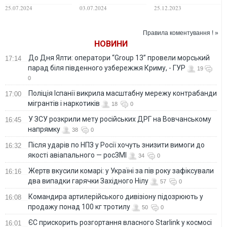
довго триватиме
річної війни
в'язницю, де
25.07.2024
03.07.2024
25.12.2023
війна
колись тримали
Олега Сенцова
Правила коментування ! »
НОВИНИ
До Дня Ялти: оператори “Group 13” провели морський
17:14
парад біля південного узбережжя Криму, - ГУР
19
0
Поліція Іспанії викрила масштабну мережу контрабанди
17:00
мігрантів і наркотиків
18
0
У ЗСУ розкрили мету російських ДРГ на Вовчанському
16:45
напрямку
38
0
Після ударів по НПЗ у Росії хочуть знизити вимоги до
16:32
якості авіапального — росЗМІ
34
0
Жертв вкусили комарі: у Україні за пів року зафіксували
16:16
два випадки гарячки Західного Нілу
57
0
Командира артилерійського дивізіону підозрюють у
16:08
продажу понад 100 кг тротилу
50
0
ЄС прискорить розгортання власного Starlink у космосі
16:01