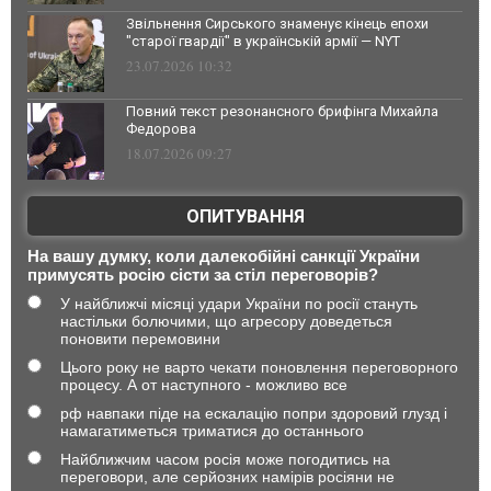
Звільнення Сирського знаменує кінець епохи
"старої гвардії" в українській армії — NYT
23.07.2026 10:32
Повний текст резонансного брифінга Михайла
Федорова
18.07.2026 09:27
ОПИТУВАННЯ
На вашу думку, коли далекобійні санкції України
примусять росію сісти за стіл переговорів?
У найближчі місяці удари України по росії стануть
настільки болючими, що агресору доведеться
поновити перемовини
Цього року не варто чекати поновлення переговорного
процесу. А от наступного - можливо все
рф навпаки піде на ескалацію попри здоровий глузд і
намагатиметься триматися до останнього
Найближчим часом росія може погодитись на
переговори, але серйозних намірів росіяни не