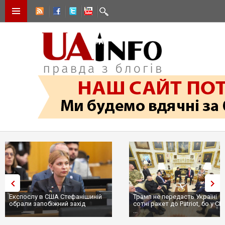
Експослу в США Стефанішиній
Трамп не передасть Україні
обрали запобіжний захід
сотні ракет до Patriot, бо у С
...