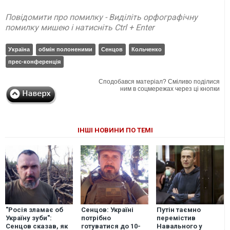
Повідомити про помилку - Виділіть орфографічну
помилку мишею і натисніть Ctrl + Enter
Україна
обмін полоненими
Сенцов
Кольченко
прес-конференція
Сподобався матеріал? Сміливо поділися
ним в соцмережах через ці кнопки
ІНШІ НОВИНИ ПО ТЕМІ
"Росія зламає об
Сенцов: Україні
Путін таємно
Україну зуби":
потрібно
перемістив
Сенцов сказав, як
готуватися до 10-
Навального у