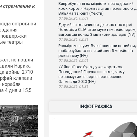
Випробування на міцність: несподіваний
и стремление к
крок короля Чарльза став перевіркою д
Вільяма та Кейт (Факти)
07.08.2026, 03:01
окада островной
Другий за величиною джекпот лотереї.
оздания
Чоловік з США став мультимільйонером,
вигравши понад 3 мільйони доларів (NV)
я поддержки
07.08.2026, 02:31
ые театры
Розміром з пуму. Вчені описали новий ви
шаблезубих котів, який жив 5 мільйонів
років тому (NV)
жет, не пошли
07.08.2026, 02:01
адили Нарика.
«У Японії все було дуже жорстко».
ода войны 2710
Легендарний Горуна зізнався, чому
не засмутився через перенесення
ерфей клепали
Олімпіади-2020 (NV)
о корабля
07.08.2026, 01:31
а 4 дня и 15,5
ІНФОГРАФІКА