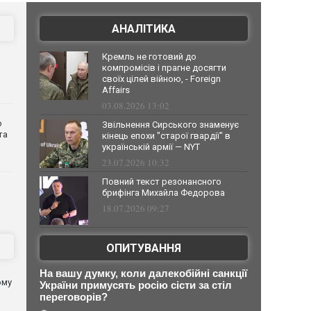
АНАЛІТИКА
Кремль не готовий до
компромісів і прагне досягти
своїх цілей війною, - Foreign
Affairs
03.08.2026 13:02
о
Звільнення Сирського знаменує
та
кінець епохи "старої гвардії" в
українській армії — NYT
23.07.2026 10:32
Повний текст резонансного
брифінга Михайла Федорова
18.07.2026 09:27
ОПИТУВАННЯ
На вашу думку, коли далекобійні санкції
ому
України примусять росію сісти за стіл
переговорів?