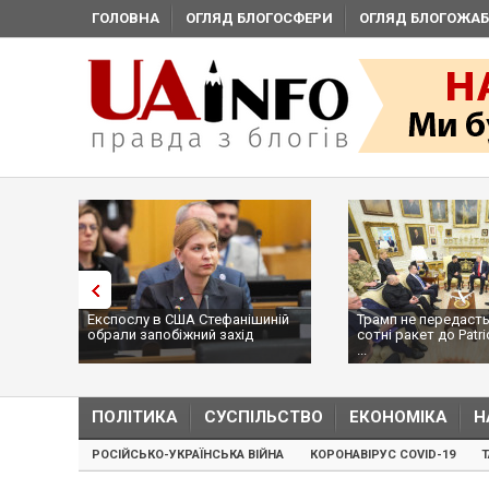
ГОЛОВНА
ОГЛЯД БЛОГОСФЕРИ
ОГЛЯД БЛОГОЖАБ
Експослу в США Стефанішиній
Трамп не передасть
обрали запобіжний захід
сотні ракет до Patri
...
ПОЛІТИКА
СУСПІЛЬСТВО
ЕКОНОМІКА
Н
РОСІЙСЬКО-УКРАЇНСЬКА ВІЙНА
КОРОНАВІРУС COVID-19