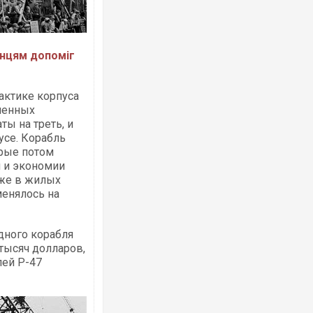
анцям допоміг
актике корпуса
ненных
ты на треть, и
усе. Корабль
орые потом
я и экономии
аже в жилых
менялось на
дного корабля
 тысяч долларов,
лей P-47