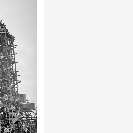
Росія атакувала Суми КАБами: пошко
торговельний центр, будинки, є постр
ФОТО
Топпосадовцю Повітряних Сил вручил
підозру