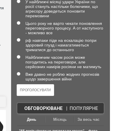
У найближчі місяці удари України по
росії стануть настільки болючими, що
ля
агресору доведеться поновити
перемовини
Цього року не варто чекати поновлення
переговорного процесу. А от наступного
- можливо все
рф навпаки піде на ескалацію попри
д
здоровий глузд і намагатиметься
триматися до останнього
Найближчим часом росія може
погодитись на переговори, але
серйозних намірів росіяни не матимуть
Вже давно не роблю жодних прогнозів
щодо завершення війни
ОБГОВОРЮВАНЕ
|
ПОПУЛЯРНЕ
День
Місяць
За весь час