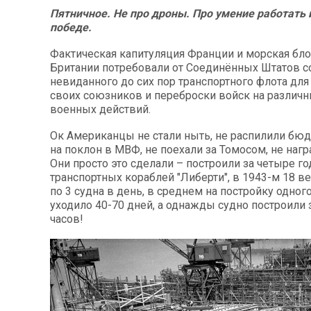
Пятничное. Не про дроны. Про умение работать 
победе.
Фактическая капитуляция Франции и морская бл
Британии потребовали от Соединённых Штатов с
невиданного до сих пор транспортного флота дл
своих союзников и переброски войск на различн
военных действий.
Ок Американцы не стали ныть, не распилили бюд
на поклон в МВФ, не поехали за Томосом, не нагр
Они просто это сделали – построили за четыре г
транспортных кораблей "Либерти", в 1943-м 18 в
по 3 судна в день, в среднем на постройку одног
уходило 40-70 дней, а однажды судно построили з
часов!