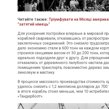
Читайте также:
Тріумфувати на Місяці америк
"затятий німець"
Для ускорения постройки впервые в мировой пр
кораблей сваривали, отказавшись от распростра
заклепочных соединений. Это снизило трудозатра
дало экономию стали в 600 тонн на каждом корп
строился секциями весом от 30 до 200 тонн, кот
идеально подходили друг к другу. Для упрощени
отказались от деревянного палубного настила д
помещениях транспорта, повсеместно дерево за
линолеум и мастику.
В процессе массового производства стоимость о
удалось снизить с 1,2 миллиона долларов до 700
в итоге корабль стоил меньше, чем 10 истребите
«Тандерболт».