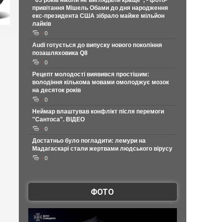
"65 років ніколи не виглядали краще", - фото-
привітання Мішель Обами до дня народження
екс-президента США зібрало майже мільйон
лайків
0
Audi готується до випуску нового покоління
позашляховика Q8
0
Рецепт молодості виявився простішим:
володіння кількома мовами омолоджує мозок
на десяток років
0
Неймар влаштував конфлікт після перемоги
"Сантоса". ВІДЕО
0
Достатньо було погладити: лемури на
Мадагаскарі стали жертвами людського вірусу
0
ФОТО