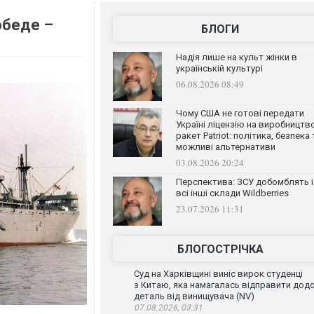
обеде –
БЛОГИ
Надія лише на культ жінки в
українській культурі
06.08.2026 08:49
Чому США не готові передати
Україні ліцензію на виробництв
ракет Patriot: політика, безпека 
можливі альтернативи
03.08.2026 20:24
Перспектива: ЗСУ добомблять і
всі інші склади Wildberries
23.07.2026 11:31
БЛОГОСТРІЧКА
Суд на Харківщині виніс вирок студенці
з Китаю, яка намагалась відправити дод
деталь від винищувача (NV)
07.08.2026, 03:31