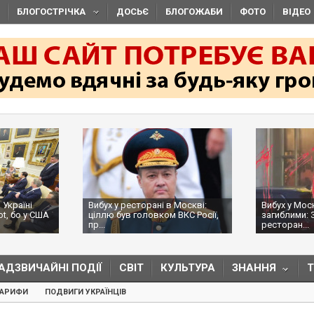
БЛОГОСТРІЧКА
ДОСЬЄ
БЛОГОЖАБИ
ФОТО
ВІДЕО
 Україні
Вибух у ресторані в Москві:
Вибух у Мос
ot, бо у США
ціллю був головком ВКС Росії,
загиблими: 
пр...
ресторан...
АДЗВИЧАЙНІ ПОДІЇ
СВІТ
КУЛЬТУРА
ЗНАННЯ
ТАРИФИ
ПОДВИГИ УКРАЇНЦІВ