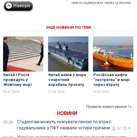
ним в соцмережах через ці кнопки
ІНШІ НОВИНИ ПО ТЕМІ
Китай і Росія
Китай вивів у море
Російська нафта
проведуть у
секретний
"застрягла" в морі
Жовтому морі
корабель проєкту
через втрату
спільні військово-
076
індійського ринку,
05.07.2026
22.04.2026
13.01.2026
морські навчання
- Bloomberg
«Морська
взаємодія-2026»
Правила коментування ! »
НОВИНИ
Студентам можуть скасувати пенсію по втраті
03:28
годувальника: у ПФУ назвали чотири причини
12
0