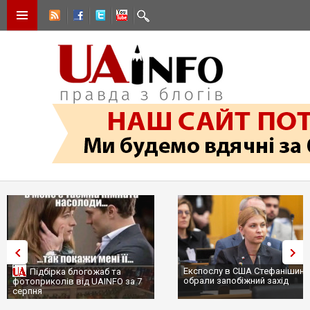
Експослу в США Стефанішиній
Підбірка блогожаб та
обрали запобіжний захід
фотоприколів від UAINFO за 7
серпня