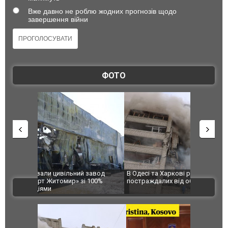
Вже давно не роблю жодних прогнозів щодо
завершення війни
ФОТО
 завод
В Одесі та Харкові різко зросла кількість
Ворог завд
 100%
постраждалих від обстрілу РФ
двоє пора
ВІДЕО
після атак