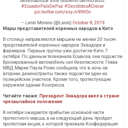
desestabilizar este Gobierno democrático.
#EcuadorPaísDePaz
#DecididosACrecer
pic.twitter.com/esyJv9RK5n
— Lenín Moreno (@Lenin)
October 8, 2019
Марш представителей коренных народов в Кито
В столицу направляются маршем не менее 20 тысяч
представителей коренных народов Эквадора и
фермеров. Первые группы уже достигли Кито 7
октября. По данным телеканала Ecuavisa, они подожгли
бронированный автомобиль сил безопасности. Глава
МВД Мария Паула Ромо сообщила, что в ночь на
вторник демонстранты также подожгли один из
полицейских участков. Кроме того, протестующие
окружили здание Конгресса.
Читайте также:
Президент Эквадора ввел в стране
чрезвычайное положение
8 октября ожидается прибытие основной части
протестного марша, а на следующий день пройдет
протестная акция, к которой призвала Конфедерация