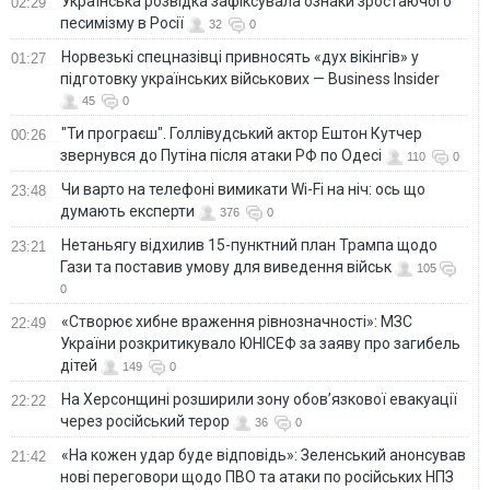
Українська розвідка зафіксувала ознаки зростаючого
02:29
песимізму в Росії
32
0
Норвезькі спецназівці привносять «дух вікінгів» у
01:27
підготовку українських військових — Business Insider
45
0
"Ти програєш". Голлівудський актор Ештон Кутчер
00:26
звернувся до Путіна після атаки РФ по Одесі
110
0
Чи варто на телефонi вимикати Wi-Fi на ніч: ось що
23:48
думають експерти
376
0
Нетаньягу відхилив 15-пунктний план Трампа щодо
23:21
Гази та поставив умову для виведення військ
105
0
«Створює хибне враження рівнозначності»: МЗС
22:49
України розкритикувало ЮНІСЕФ за заяву про загибель
дітей
149
0
На Херсонщині розширили зону обов’язкової евакуації
22:22
через російський терор
36
0
«На кожен удар буде відповідь»: Зеленський анонсував
21:42
нові переговори щодо ПВО та атаки по російських НПЗ