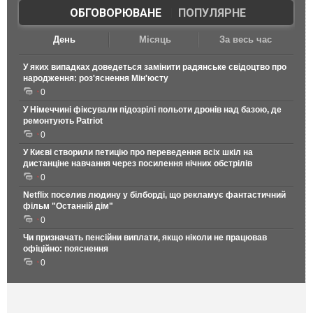
ОБГОВОРЮВАНЕ
|
ПОПУЛЯРНЕ
День
Місяць
За весь час
У яких випадках доведеться замінити радянське свідоцтво про
народження: роз'яснення Мін'юсту
0
У Німеччині фіксували підозрілі польоти дронів над базою, де
ремонтують Patriot
0
У Києві створили петицію про переведення всіх шкіл на
дистанціне навчання через посилення нічних обстрілів
0
Netflix поселив людину у білборді, що рекламує фантастичний
фільм "Останній дім"
0
Чи призначать пенсійни виплати, якщо ніколи не працював
офіційно: пояснення
0