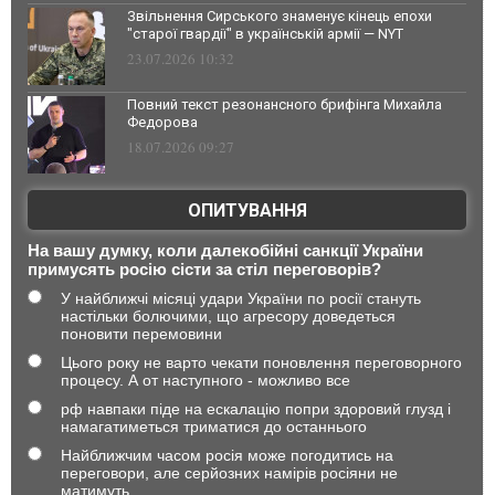
Звільнення Сирського знаменує кінець епохи
"старої гвардії" в українській армії — NYT
23.07.2026 10:32
Повний текст резонансного брифінга Михайла
Федорова
18.07.2026 09:27
ОПИТУВАННЯ
На вашу думку, коли далекобійні санкції України
примусять росію сісти за стіл переговорів?
У найближчі місяці удари України по росії стануть
настільки болючими, що агресору доведеться
поновити перемовини
Цього року не варто чекати поновлення переговорного
процесу. А от наступного - можливо все
рф навпаки піде на ескалацію попри здоровий глузд і
намагатиметься триматися до останнього
Найближчим часом росія може погодитись на
переговори, але серйозних намірів росіяни не
матимуть