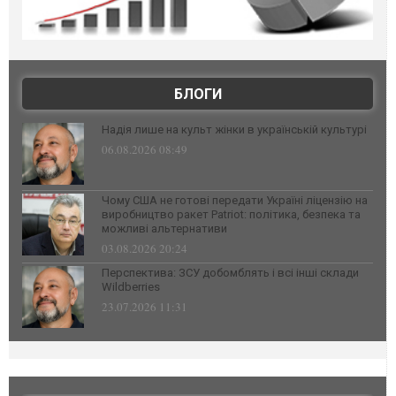
БЛОГИ
Надія лише на культ жінки в українській культурі
06.08.2026 08:49
Чому США не готові передати Україні ліцензію на
виробництво ракет Patriot: політика, безпека та
можливі альтернативи
03.08.2026 20:24
Перспектива: ЗСУ добомблять і всі інші склади
Wildberries
23.07.2026 11:31