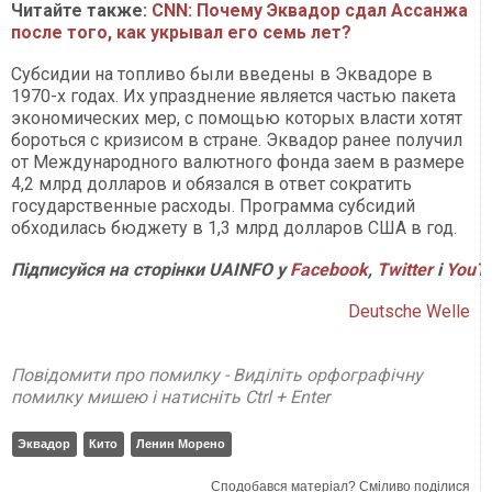
Читайте также:
CNN: Почему Эквадор сдал Ассанжа
после того, как укрывал его семь лет?
Субсидии на топливо были введены в Эквадоре в
1970-х годах. Их упразднение является частью пакета
экономических мер, с помощью которых власти хотят
бороться с кризисом в стране. Эквадор ранее получил
от Международного валютного фонда заем в размере
4,2 млрд долларов и обязался в ответ сократить
государственные расходы. Программа субсидий
обходилась бюджету в 1,3 млрд долларов США в год.
Підписуйся на сторінки UAINFO у
Facebook
,
Twitter
і
Y
ouT
Deutsche Welle
Повідомити про помилку - Виділіть орфографічну
помилку мишею і натисніть Ctrl + Enter
Эквадор
Кито
Ленин Морено
Сподобався матеріал? Сміливо поділися