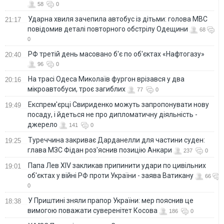
58
0
Ударна хвиля зачепила автобус із дітьми: голова МВС
21:17
повідомив деталі повторного обстрілу Одещини
68
0
РФ третій день масовано б'є по об'єктах «Нафтогазу»
20:40
96
0
На трасі Одеса Миколаїв фургон врізався у два
20:16
мікроавтобуси, троє загиблих
77
0
Експрем'єрці Свириденко можуть запропонувати нову
19:49
посаду, і йдеться не про дипломатичну діяльність -
джерело
141
0
Туреччина закриває Дарданелли для частини суден:
19:25
глава МЗС Фідан роз'яснив позицію Анкари
237
0
Папа Лев XIV закликав припинити удари по цивільних
19:01
об'єктах у війні РФ проти України - заява Ватикану
66
0
У Приштині зняли прапор України: мер пояснив це
18:38
вимогою поважати суверенітет Косова
186
0