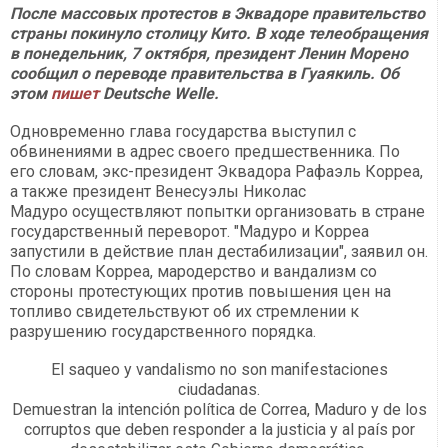
После массовых протестов в Эквадоре правительство
страны покинуло столицу Кито. В ходе телеобращения
в понедельник, 7 октября, президент Ленин Морено
сообщил о переводе правительства в Гуаякиль. Об
этом
пишет
Deutsche Welle.
Одновременно глава государства выступил с
обвинениями в адрес своего предшественника. По
его словам, экс-президент Эквадора Рафаэль Корреа,
а также президент Венесуэлы Николас
Мадуро осуществляют попытки организовать в стране
государственный переворот. "Мадуро и Корреа
запустили в действие план дестабилизации", заявил он.
По словам Корреа, мародерство и вандализм со
стороны протестующих против повышения цен на
топливо свидетельствуют об их стремлении к
разрушению государственного порядка.
El saqueo y vandalismo no son manifestaciones
ciudadanas.
Demuestran la intención política de Correa, Maduro y de los
corruptos que deben responder a la justicia y al país por