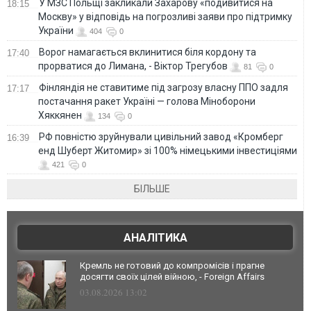
У МЗС Польщі закликали Захарову «подивитися на
18:15
Москву» у відповідь на погрозливі заяви про підтримку
України
404
0
Ворог намагається вклинитися біля кордону та
17:40
прорватися до Лимана, - Віктор Трегубов
81
0
Фінляндія не ставитиме під загрозу власну ППО задля
17:17
постачання ракет Україні — голова Міноборони
Хяккянен
134
0
РФ повністю зруйнували цивільний завод «Кромберг
16:39
енд Шуберт Житомир» зі 100% німецькими інвестиціями
421
0
БІЛЬШЕ
АНАЛІТИКА
Кремль не готовий до компромісів і прагне
досягти своїх цілей війною, - Foreign Affairs
03.08.2026 13:02