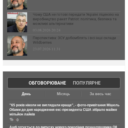
Чому США не готові передати Україні ліцензію на
виробництво ракет Patriot: політика, безпека та
можливі альтернативи
03.08.2026 20:24
Перспектива: ЗСУ добомблять і всі інші склади
Wildberries
23.07.2026 11:31
ОБГОВОРЮВАНЕ
|
ПОПУЛЯРНЕ
День
Місяць
За весь час
"65 років ніколи не виглядали краще", - фото-привітання Мішель
Обами до дня народження екс-президента США зібрало майже
мільйон лайків
0
Audi готується до випуску нового покоління позашляховика Q8