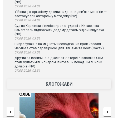
(NV)
07.08.2026, 04:31
У Вінниці з організму дитини видалили дев’ять магнітів —
застосували авторську методику (NV)
07.08.2026, 04:01
Суд на Харківщині виніс вирок студенці з Китаю, яка
намагалась відправити додому деталь від винищувача
(NV)
07.08.2026, 03:31
Випробування на міцність: несподіваний крок короля
Чарльза став перевіркою для Вільяма та Кейт (Факти)
07.08.2026, 03:01
Другий за величиною джекпот лотереї. Чоловік з США
став мультимільйонером, вигравши понад 3 мільйони
доларів (NV)
07.08.2026, 02:31
БЛОГОЖАБИ