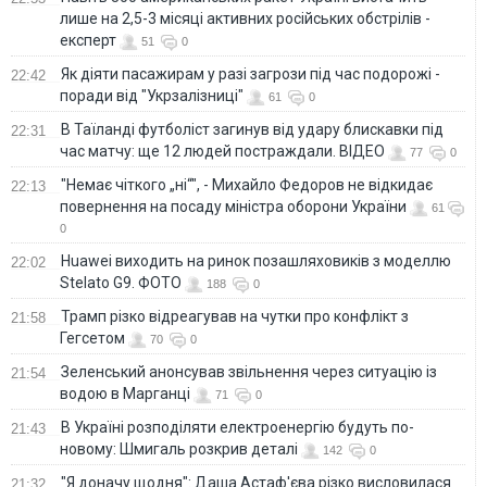
лише на 2,5-3 місяці активних російських обстрілів -
експерт
51
0
Як діяти пасажирам у разі загрози під час подорожі -
22:42
поради від "Укрзалізниці"
61
0
В Таїланді футболіст загинув від удару блискавки під
22:31
час матчу: ще 12 людей постраждали. ВІДЕО
77
0
"Немає чіткого „ні“", - Михайло Федоров не відкидає
22:13
повернення на посаду міністра оборони України
61
0
Huawei виходить на ринок позашляховиків з моделлю
22:02
Stelato G9. ФОТО
188
0
Трамп різко відреагував на чутки про конфлікт з
21:58
Гегсетом
70
0
Зеленський анонсував звільнення через ситуацію із
21:54
водою в Марганці
71
0
В Україні розподіляти електроенергію будуть по-
21:43
новому: Шмигаль розкрив деталі
142
0
"Я доначу щодня": Даша Астаф'єва різко висловилася
21:32