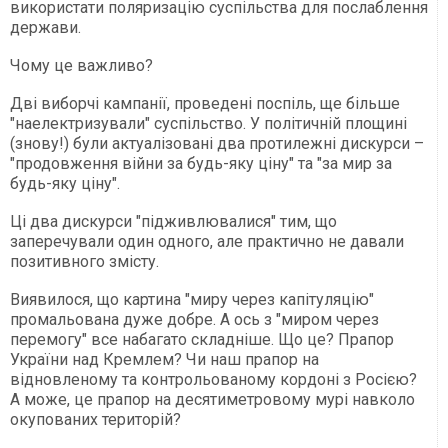
використати поляризацію суспільства для послаблення
держави.
Чому це важливо?
Дві виборчі кампанії, проведені поспіль, ще більше
"наелектризували" суспільство. У політичній площині
(знову!) були актуалізовані два протилежні дискурси –
"продовження війни за будь-яку ціну" та "за мир за
будь-яку ціну".
Ці два дискурси "підживлювалися" тим, що
заперечували один одного, але практично не давали
позитивного змісту.
Виявилося, що картина "миру через капітуляцію"
промальована дуже добре. А ось з "миром через
перемогу" все набагато складніше. Що це? Прапор
України над Кремлем? Чи наш прапор на
відновленому та контрольованому кордоні з Росією?
А може, це прапор на десятиметровому мурі навколо
окупованих територій?