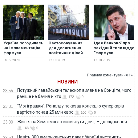
Україна погодилась
Застосовування
Ідея Банкової про
на імплементацію
для досягнення
західний тиск щодо
формули
політичних цілей
"формули
Штайнмаєра –
лякалки "Формула,
Штайнмаєра"
18.09.2020
17.10.2019
15.10.2019
представник у ТКГ
або гаманець" є
сильно
найгіршим, що
перебільшена –
могло відбутися –
Пекар
Правила коментування ! »
Волошина
НОВИНИ
Потужний гавайський телескоп виявив на Сонці те, чого
23:55
раніше не бачив ніхто
172
0
"Мої іграшки": Роналду показав колекцію суперкарів
23:31
вартістю понад 25 млн євро
100
0
Життя на Землі могло виникнути двічі, – дослідження
23:00
163
0
Навіть 300 американських ракет Україні вистачить
22:53