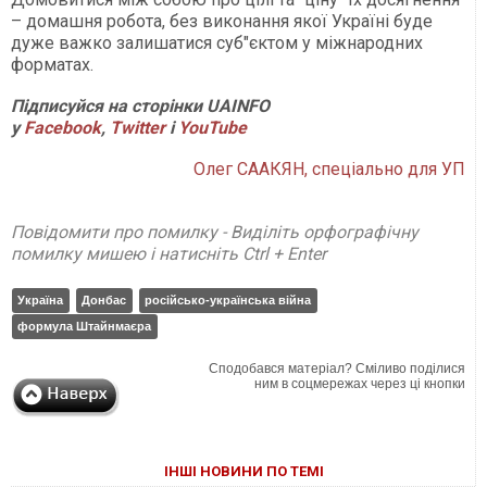
– домашня робота, без виконання якої Україні буде
дуже важко залишатися суб"єктом у міжнародних
форматах.
Підписуйся на сторінки UAINFO
у
Facebook
,
Twitter
і
Y
ouTube
Олег СААКЯН, спеціально для УП
Повідомити про помилку - Виділіть орфографічну
помилку мишею і натисніть Ctrl + Enter
Україна
Донбас
російсько-українська війна
формула Штайнмаєра
Сподобався матеріал? Сміливо поділися
ним в соцмережах через ці кнопки
ІНШІ НОВИНИ ПО ТЕМІ