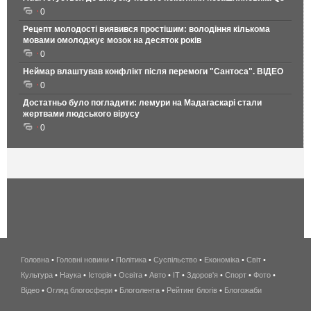
0
Рецепт молодості виявився простішим: володіння кількома
мовами омолоджує мозок на десяток років
0
Неймар влаштував конфлікт після перемоги "Сантоса". ВІДЕО
0
Достатньо було погладити: лемури на Мадагаскарі стали
жертвами людського вірусу
0
Головна
•
Головні новини
•
Політика
•
Суспільство
•
Економіка
беспроводной
•
Світ
•
Культура
•
Наука
•
Історія
•
Освіта
•
Авто
•
IT
•
Здоров'я
интернет
•
Спорт
•
Фото
•
Відео
•
Огляд блогосфери
•
Блоголента
•
Рейтинг блогів
киев
•
Блогожаби
и