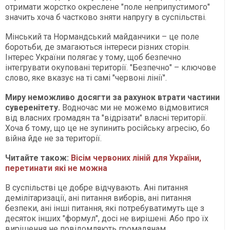
отримати жорстко окреслене "поле неприпустимого"
значить хоча б частково зняти напругу в суспільстві.
Мінський та Нормандський майданчики – це поле
боротьби, де змагаються інтереси різних сторін.
Інтерес України полягає у тому, щоб безпечно
інтегрувати окуповані території. "Безпечно" – ключове
слово, яке вказує на ті самі "червоні лінії".
Миру неможливо досягти за рахунок втрати частини
суверенітету.
Водночас ми не можемо відмовитися
від власних громадян та "відрізати" власні території.
Хоча б тому, що це не зупинить російську агресію, бо
війна йде не за території.
Читайте також:
Вісім червоних ліній для України,
перетинати які не можна
В суспільстві це добре відчувають. Ані питання
демілітаризації, ані питання виборів, ані питання
безпеки, ані інші питання, які потребуватимуть ще з
десяток інших "формул", досі не вирішені. Або про їх
вирішення не повідомляють громадянам.