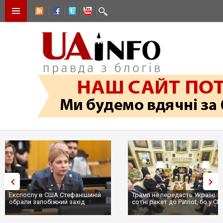
Експослу в США Стефанішиній
Трамп не передасть Україні
обрали запобіжний захід
сотні ракет до Patriot, бо у СШ
...