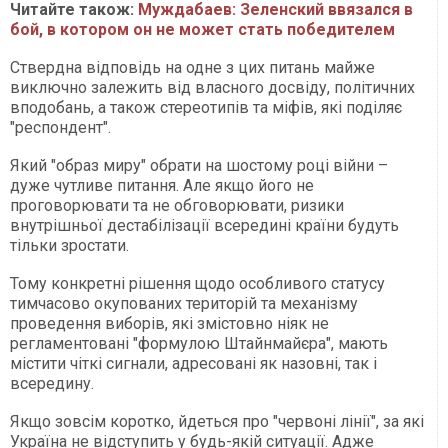
Читайте також:
Муждабаев: Зеленский ввязался в
бой, в котором он не может стать победителем
Ствердна відповідь на одне з цих питань майже
виключно залежить від власного досвіду, політичних
вподобань, а також стереотипів та міфів, які поділяє
"респондент".
Який "образ миру" обрати на шостому році війни –
дуже чутливе питання. Але якщо його не
проговорювати та не обговорювати, ризики
внутрішньої дестабілізації всередині країни будуть
тільки зростати.
Тому конкретні рішення щодо особливого статусу
тимчасово окупованих територій та механізму
проведення виборів, які змістовно ніяк не
регламентовані "формулою Штайнмайєра", мають
містити чіткі сигнали, адресовані як назовні, так і
всередину.
Якщо зовсім коротко, йдеться про "червоні лінії", за які
Україна не відступить у будь-якій ситуації. Адже