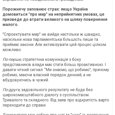
Порожнечу заповнює страх: якщо Україна
домовиться "про мир" на неприйнятних умовах, це
призведе до втрати великого на шляху повернення
малого.
"Спроектувати мир" не вийде настільки ж швидко,
наскільки нова парламентська більшість пише та
приймає закони. Але активізувати цей процес цілком
можливо.
По-перше
, стратегічна комунікація з боку
представників влади має стати більш проактивною. І
давати чіткий сигнал: "Ми знаємо, що робимо", причому
робимо, маючи власний порядок денний, а не
вбудовуючись в чужий.
По-друге
, задовільного результату не буде без
широкомасштабного діалогу з суспільством.
Тривалого та складного. Від заяв про відкритість варто
переходити до справи.
Домовитися між собою про цілі та "ціну" їх досягнення