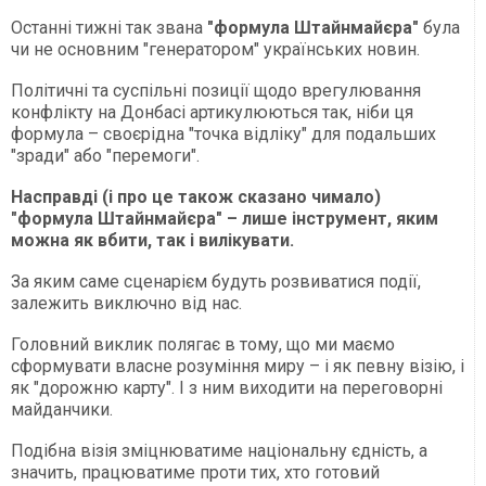
Останні тижні так звана
"формула Штайнмайєра"
була
чи не основним "генератором" українських новин.
Політичні та суспільні позиції щодо врегулювання
конфлікту на Донбасі артикулюються так, ніби ця
формула – своєрідна "точка відліку" для подальших
"зради" або "перемоги".
Насправді (і про це також сказано чимало)
"формула Штайнмайєра" – лише інструмент, яким
можна як вбити, так і вилікувати.
За яким саме сценарієм будуть розвиватися події,
залежить виключно від нас.
Головний виклик полягає в тому, що ми маємо
сформувати власне розуміння миру – і як певну візію, і
як "дорожню карту". І з ним виходити на переговорні
майданчики.
Подібна візія зміцнюватиме національну єдність, а
значить, працюватиме проти тих, хто готовий