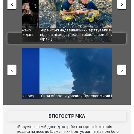
шкоджено
Українські надзвичайники врятували козуленя
СБУ за спр
траждалі.
під час ліквідації масштабної лісової пожежі у
Болгарії з
ВІДЕО
Франції
ФОТО
чили нову
Сили оборони уразили Ярославський НПЗ:
Неймар вла
губернатор регіону заявив про наймасштабнішу
"Сантоса".
атаку. ВІДЕО
БЛОГОСТРІЧКА
«Розумів, що мій досвід потрібен на фронті»: історія
медика на псевдо Шаман, який рятує життя на полі бою