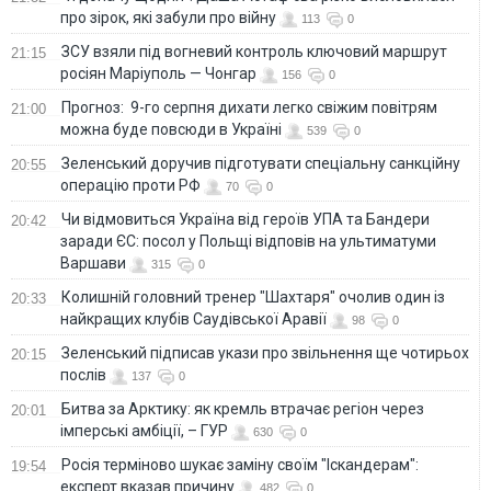
про зірок, які забули про війну
113
0
ЗСУ взяли під вогневий контроль ключовий маршрут
21:15
росіян Маріуполь — Чонгар
156
0
Прогноз: 9-го серпня дихати легко свіжим повітрям
21:00
можна буде повсюди в Україні
539
0
Зеленський доручив підготувати спеціальну санкційну
20:55
операцію проти РФ
70
0
Чи відмовиться Україна від героїв УПА та Бандери
20:42
заради ЄС: посол у Польщі відповів на ультиматуми
Варшави
315
0
Колишній головний тренер "Шахтаря" очолив один із
20:33
найкращих клубів Саудівської Аравії
98
0
Зеленський підписав укази про звільнення ще чотирьох
20:15
послів
137
0
Битва за Арктику: як кремль втрачає регіон через
20:01
імперські амбіції, – ГУР
630
0
Росія терміново шукає заміну своїм "Іскандерам":
19:54
експерт вказав причину
482
0