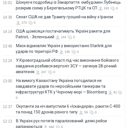
Шокуючі подробиці із Закарпаття: омбудсмен Лубінець
15:01
розкрив схему у Берегівському РТЦК та СП
243
0
Сенат США не дав Трампу грошей на війну з Іраном
14:38
173
0
США щомісяця постачатимуть Україні ракети для
14:14
Patriot, - Зеленський
144
0
Маск відмовляє Україні у використанні Starlink для
13:48
ударів по території РФ
136
0
У Кіровоградській області під час виконання бойового
13:24
завдання розбився вертоліт ЗСУ — загинув 28-річний
авіатехнік
247
0
На вимогу Казахстану Україна погодилася не
13:00
завдавати ударів по неросійським танкерам та
інфраструктурі КТК у Чорному морі — Bloomberg
81
0
Окупанти за ніч випустили 6 «Іскандерів», ракети С-400
12:37
та понад 150 дронів різного типу
59
0
В Україні рух потягів паралізований: деякі рейси
12:13
запізнюються
440
0