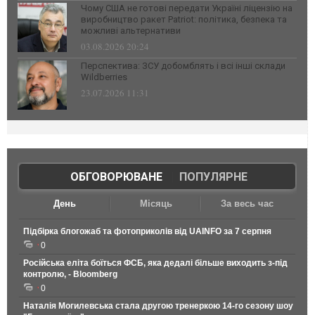
Чому США не готові передати Україні ліцензію на
виробництво ракет Patriot: політика, безпека та
можливі альтернативи
03.08.2026 20:24
Перспектива: ЗСУ добомблять і всі інші склади
Wildberries
23.07.2026 11:31
ОБГОВОРЮВАНЕ
|
ПОПУЛЯРНЕ
День
Місяць
За весь час
Підбірка блогожаб та фотоприколів від UAINFO за 7 серпня
0
Російська еліта боїться ФСБ, яка дедалі більше виходить з-під
контролю, - Bloomberg
0
Наталія Могилевська стала другою тренеркою 14-го сезону шоу