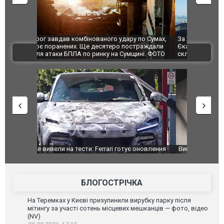
по Сумах,
За 2000 кілометрів від кордону з Україною: в
"Мої іграш
траждали
Єкатеринбурзі після атаки дронів загорівся
суперкарів
ВІДЕО
ині. ФОТО
склад Wildberries. ФОТО. ВІДЕО
оновлення
Вийшов трейлер нової екранізації легендарного
Зеленський
фільму "Афера Томаса Крауна"
перемовин
БЛОГОСТРІЧКА
На Теремках у Києві призупинили вирубку парку після
мітингу за участі сотень місцевих мешканців — фото, відео
(NV)