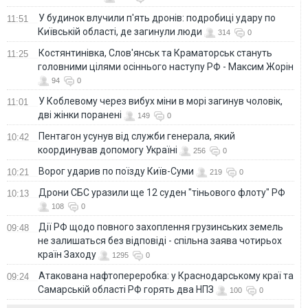
У будинок влучили п'ять дронів: подробиці удару по
11:51
Київській області, де загинули люди
314
0
Костянтинівка, Слов'янськ та Краматорськ стануть
11:25
головними цілями осіннього наступу РФ - Максим Жорін
94
0
У Коблевому через вибух міни в морі загинув чоловік,
11:01
дві жінки поранені
149
0
Пентагон усунув від служби генерала, який
10:42
координував допомогу Україні
256
0
Ворог ударив по поїзду Київ-Суми
10:21
219
0
Дрони СБС уразили ще 12 суден "тіньового флоту" РФ
10:13
108
0
Дії РФ щодо повного захоплення грузинських земель
09:48
не залишаться без відповіді - спільна заява чотирьох
країн Заходу
1295
0
Атакована нафтопереробка: у Краснодарському краї та
09:24
Самарській області РФ горять два НПЗ
100
0