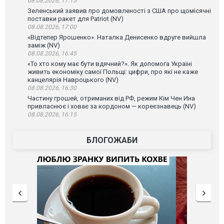
08.08.2026, 17:15
Зеленський заявив про домовленості з США про щомісячні
поставки ракет для Patriot (NV)
08.08.2026, 17:00
«Відтепер Ярошенко». Наталка Денисенко вдруге вийшла
заміж (NV)
08.08.2026, 16:45
«То хто кому має бути вдячний?». Як допомога Україні
живить економіку самої Польщі: цифри, про які не каже
канцелярія Навроцького (NV)
08.08.2026, 16:30
Частину грошей, отриманих від РФ, режим Кім Чен Ина
привласнює і ховає за кордоном — кореєзнавець (NV)
08.08.2026, 16:15
БЛОГОЖАБИ