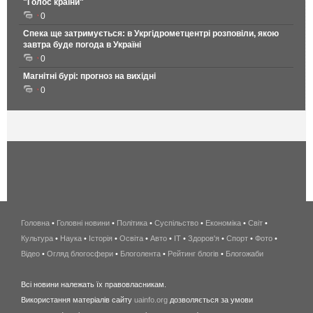
"Голос країни"
0
Спека ще затримується: в Укргідрометцентрі розповіли, якою
завтра буде погода в Україні
0
Магнітні бурі: прогноз на вихідні
0
Головна
•
Головні новини
•
Політика
•
Суспільство
•
Економіка
беспроводной
•
Світ
•
Культура
•
Наука
•
Історія
•
Освіта
•
Авто
•
IT
•
Здоров'я
интернет
•
Спорт
•
Фото
•
Відео
•
Огляд блогосфери
•
Блоголента
•
Рейтинг блогів
киев
•
Блогожаби
и
Всі новини належать їх правовласникам.
область
Використання матеріалів сайту
uainfo.org
дозволяється за умови
wimax