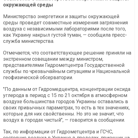
окружающей среды
Министерство энергетики и защиты окружающей
среды проведет совместные измерения загрязнения
воздуха с независимыми лабораториями после того,
как Украину накрыл густой туман, — сообщила пресс-
служба министерства.
Отмечается, что соответствующее решение приняли на
экстренном совещании между министром,
представителями Гидрометцентра Государственной
службы по чрезвычайным ситуациям и Национальной
геофизической обсерватории.
"По данным от Гидромедцентра, концентрации оксида
углерода в период с 15 по 21 октября в атмосферном
воздухе большинства городов Украины оставались в
своих привычных параметрах, то есть в тех значениях,
которые для них свойственны. Но это не значит, что
воздух в городах чистый", — говорится в сообщении.
Так, по информации от Гидрометцентра и ГСЧС,
состояние воздуха в Украине в пределах, присущих на