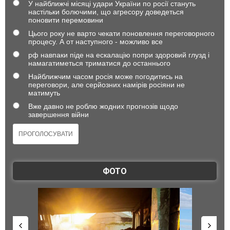
У найближчі місяці удари України по росії стануть
настільки болючими, що агресору доведеться
поновити перемовини
Цього року не варто чекати поновлення переговорного
процесу. А от наступного - можливо все
рф навпаки піде на ескалацію попри здоровий глузд і
намагатиметься триматися до останнього
Найближчим часом росія може погодитись на
переговори, але серйозних намірів росіяни не
матимуть
Вже давно не роблю жодних прогнозів щодо
завершення війни
ФОТО