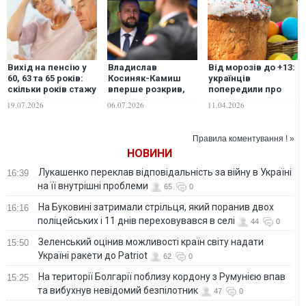
Вихід на пенсію у
Владислав
Від морозів до +13:
60, 63 та 65 років:
Косиняк-Камиш
українців
скільки років стажу
вперше розкрив,
попередили про
знадобиться
скільки Польща
погодні контрасти
19.07.2026
06.07.2026
11.04.2026
українцям у 2026–
витратила на
2027 роках
військову
допомогу Україні
Правила коментування ! »
НОВИНИ
Лукашенко переклав відповідальність за війну в Україні
16:39
на її внутрішні проблеми
65
0
На Буковині затримали стрільця, який поранив двох
16:16
поліцейських і 11 днів переховувався в селі
44
0
Зеленський оцінив можливості країн світу надати
15:50
Україні ракети до Patriot
62
0
На території Болгарії поблизу кордону з Румунією впав
15:25
та вибухнув невідомий безпілотник
47
0