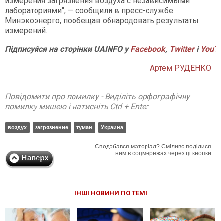
измерения загрязнения воздуха с независимыми
лабораториями", — сообщили в пресс-службе
Минэкоэнерго, пообещав обнародовать результаты
измерений.
Підписуйся на сторінки UAINFO у
Facebook
,
Twitter
і
Y
ouT
Артем РУДЕНКО
Повідомити про помилку - Виділіть орфографічну
помилку мишею і натисніть Ctrl + Enter
воздух
загрязнение
туман
Украина
Сподобався матеріал? Сміливо поділися
ним в соцмережах через ці кнопки
ІНШІ НОВИНИ ПО ТЕМІ