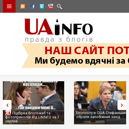
Експослу в США Стефанішині
Підбірка блогожаб та
обрали запобіжний захід
фотоприколів від UAINFO за 7
серпня