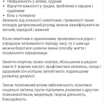
Напруженість у м'язах, судоми
Відчуття важкості у грудях, проблеми з серцем і
судинами
Біль у попереку
Залежно від кількості симптомів і тривалості таких
епізодів депресивний розлад можна кваліфікувати як
легкий, середній і важкий.
Коли симптоми є одиничними, проявляються рідко і
упродовж нетривалого періоду часу, то з цим ще
можна боротися шляхом зміни способу життя і
соціального середовища.
Заняття спортом, свіже повітря, збільшення в раціоні
омега-3 жирних кислот, профілактика запалень, сонце і
здоровий сон успішно запобігають подальшому
розвитку депресії.
Також позитивний вплив забезпечують позитивні
соціальні зв'язки, групи підтримки, розмови з другом-
психоаналітиком, медитація, творча діяльність,
благодійність.