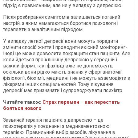
підхід є правильним, але не у випадку з депресією.
Після розбирання симптомів залишається поганий
настрій, з яким намагаються боротися психологи і
терапевти з аналітичним підходом.
У випадку легкої депресії вони можуть порадити
змінити спосіб життя і проводити якісний моніторинг-
іноді це може дозволити покращити стан пацієнта. Але
коли йдеться про клінічну депресією у середній і
важкій формі, такі фахівці вже не допоможуть,
оскільки вони рідко мають знання у сфері анатомії,
фізіології, біохімії, медицині і не можуть взаємодіяти з
лікарями інших спеціальностей. Тому лікування
депресії має призначати і супроводжувати психіатр.
Читайте також:
Страх перемен – как перестать
бояться нового
Зазвичай терапія пацієнта з депресією – це
психотерапія у поєднанні з медикаментозною
терапією. Правильний вибір засобів лікування в