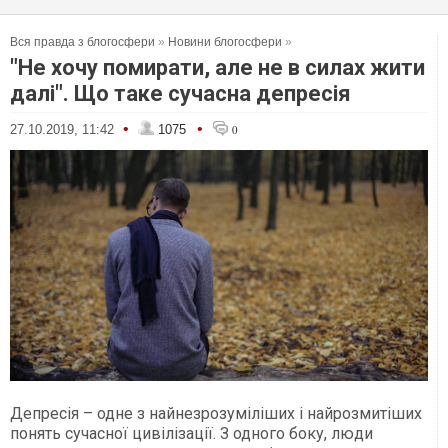
Вся правда з блогосфери
»
Новини блогосфери
»
"Не хочу помирати, але не в силах жити
далі". Що таке сучасна депресія
•
•
27.10.2019, 11:42
1075
0
Депресія – одне з найнезрозуміліших і найрозмитіших
понять сучасної цивілізації. З одного боку, люди