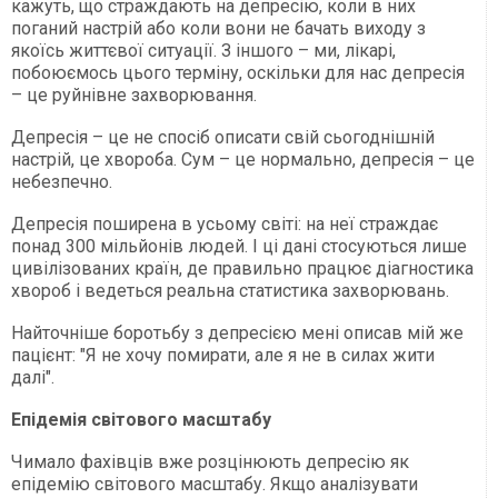
кажуть, що страждають на депресію, коли в них
поганий настрій або коли вони не бачать виходу з
якоїсь життєвої ситуації. З іншого – ми, лікарі,
побоюємось цього терміну, оскільки для нас депресія
– це руйнівне захворювання.
Депресія – це не спосіб описати свій сьогоднішній
настрій, це хвороба. Сум – це нормально, депресія – це
небезпечно.
Депресія поширена в усьому світі: на неї страждає
понад 300 мільйонів людей. І ці дані стосуються лише
цивілізованих країн, де правильно працює діагностика
хвороб і ведеться реальна статистика захворювань.
Найточніше боротьбу з депресією мені описав мій же
пацієнт: "Я не хочу помирати, але я не в силах жити
далі".
Епідемія світового масштабу
Чимало фахівців вже розцінюють депресію як
епідемію світового масштабу. Якщо аналізувати