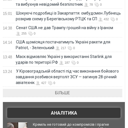
та вибухнув невідомий безпілотник
78
0
Шокуючі подробиці із Закарпаття: омбудсмен Лубінець
15:01
розкрив схему у Берегівському РТЦК та СП
432
0
Сенат США не дав Трампу грошей на війну з Іраном
14:38
255
0
США щомісяця постачатимуть Україні ракети для
14:14
Patriot, - Зеленський
217
0
Маск відмовляє Україні у використанні Starlink для
13:48
ударів по території РФ
187
0
У Кіровоградській області під час виконання бойового
13:24
завдання розбився вертоліт ЗСУ — загинув 28-річний
авіатехнік
427
0
БІЛЬШЕ
АНАЛІТИКА
Кремль не готовий до компромісів і прагне