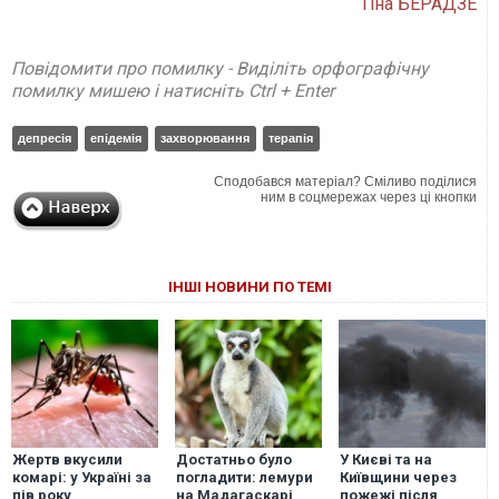
Тіна БЕРАДЗЕ
Повідомити про помилку - Виділіть орфографічну
помилку мишею і натисніть Ctrl + Enter
депресія
епідемія
захворювання
терапія
Сподобався матеріал? Сміливо поділися
ним в соцмережах через ці кнопки
ІНШІ НОВИНИ ПО ТЕМІ
Жертв вкусили
Достатньо було
У Києві та на
комарі: у Україні за
погладити: лемури
Київщини через
пів року
на Мадагаскарі
пожежі після