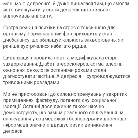
мені мою депресію". Я дуже пишалася тим, що змогла
його вилікувати: у своїй депресії він ховався і
відпочивав від світу.
Гостра реакція психіки на стрес є токсичною для
організму. Гормональний фон приходить у стан
дисбалансу, що збільшує кількість захворювань, які
раніше зустрічалися набагато рідше.
Цивілізація породила нові та модифікувала старі
захворювання. Діабет, атеросклероз, астма, алергії,
ожиріння, онкологія останніми роками стали
діагностувати частіше. А депресія – супроводжуватися
тривожними розладами.
Ми не пристосовані до силових тренувань у закритих
приміщеннях, фастфуду, поганого сну, соціальної
ізоляції. Останні дослідження також наочно
демонструють, що заміна реального спілкування на
спілкування у соцмережах і безперервний доступ до
інформації значно підвищує ризик виникнення
депресії.