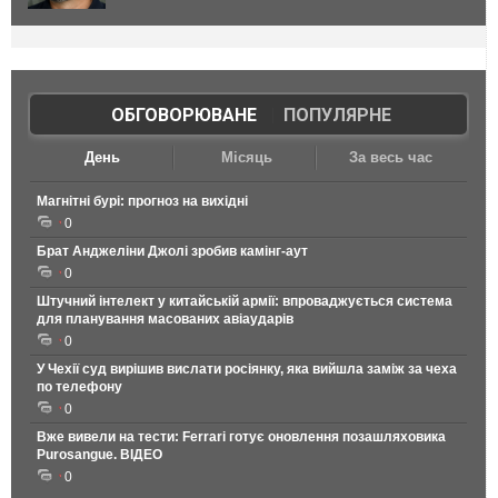
ОБГОВОРЮВАНЕ
|
ПОПУЛЯРНЕ
День
Місяць
За весь час
Магнітні бурі: прогноз на вихідні
0
Брат Анджеліни Джолі зробив камінг-аут
0
Штучний інтелект у китайській армії: впроваджується система
для планування масованих авіаударів
0
У Чехії суд вирішив вислати росіянку, яка вийшла заміж за чеха
по телефону
0
Вже вивели на тести: Ferrari готує оновлення позашляховика
Purosangue. ВІДЕО
0