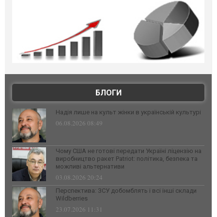
БЛОГИ
Надія лише на культ жінки в українській культурі
06.08.2026 08:49
Чому США не готові передати Україні ліцензію на
виробництво ракет Patriot: політика, безпека та
можливі альтернативи
03.08.2026 20:24
Перспектива: ЗСУ добомблять і всі інші склади
Wildberries
23.07.2026 11:31