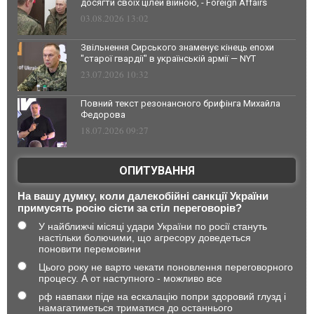
досягти своїх цілей війною, - Foreign Affairs
03.08.2026 13:02
Звільнення Сирського знаменує кінець епохи
"старої гвардії" в українській армії — NYT
23.07.2026 10:32
Повний текст резонансного брифінга Михайла
Федорова
18.07.2026 09:27
ОПИТУВАННЯ
На вашу думку, коли далекобійні санкції України
примусять росію сісти за стіл переговорів?
У найближчі місяці удари України по росії стануть
настільки болючими, що агресору доведеться
поновити перемовини
Цього року не варто чекати поновлення переговорного
процесу. А от наступного - можливо все
рф навпаки піде на ескалацію попри здоровий глузд і
намагатиметься триматися до останнього