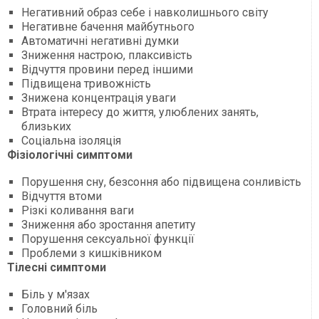
Негативний образ себе і навколишнього світу
Негативне бачення майбутнього
Автоматичні негативні думки
Зниження настрою, плаксивість
Відчуття провини перед іншими
Підвищена тривожність
Знижена концентрація уваги
Втрата інтересу до життя, улюблених занять,
близьких
Соціальна ізоляція
Фізіологічні симптоми
Порушення сну, безсоння або підвищена сонливість
Відчуття втоми
Різкі коливання ваги
Зниження або зростання апетиту
Порушення сексуальної функції
Проблеми з кишківником
Тілесні симптоми
Біль у м'язах
Головний біль