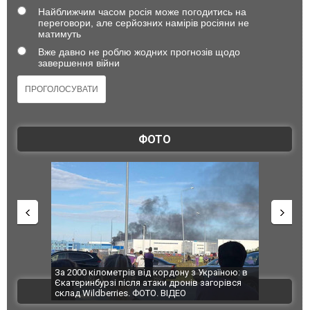
Найближчим часом росія може погодитись на
переговори, але серйозних намірів росіяни не
матимуть
Вже давно не роблю жодних прогнозів щодо
завершення війни
ФОТО
по Сумах,
За 2000 кілометрів від кордону з Україною: в
"Мої іграш
траждали
Єкатеринбурзі після атаки дронів загорівся
суперкарів
ВІДЕО
ині. ФОТО
склад Wildberries. ФОТО. ВІДЕО