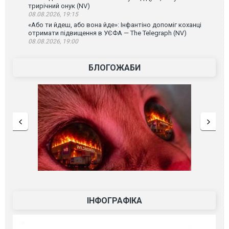
трирічний онук (NV)
08.08.2026, 19:15
«Або ти йдеш, або вона йде»: Інфантіно допоміг коханці
отримати підвищення в УЄФА — The Telegraph (NV)
08.08.2026, 19:00
БЛОГОЖАБИ
ІНФОГРАФІКА