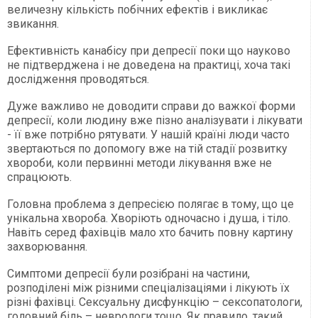
величезну кількість побічних ефектів і викликає
звикання.
Ефективність канабісу при депресії поки що науково
не підтверджена і не доведена на практиці, хоча такі
дослідження проводяться.
Дуже важливо не доводити справи до важкої форми
депресії, коли людину вже пізно аналізувати і лікувати
- її вже потрібно рятувати. У нашій країні люди часто
звертаються по допомогу вже на тій стадії розвитку
хвороби, коли первинні методи лікування вже не
спрацюють.
Головна проблема з депресією полягає в тому, що це
унікальна хвороба. Хворіють одночасно і душа, і тіло.
Навіть серед фахівців мало хто бачить повну картину
захворювання.
Симптоми депресії були розібрані на частини,
розподілені між різними спеціалізаціями і лікують їх
різні фахівці. Сексуальну дисфункцію – сексопатологи,
головний біль – неврологи тощо. Як правило, такий