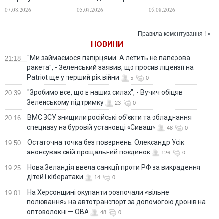
зафіксували два
стали жертвами
російської атаки
07.08.2026
05.08.2026
05.08.2026
випадки гарячки
людського вірусу
тимчасово
Західного Нілу
погіршилася якість
повітря
Правила коментування ! »
НОВИНИ
"Ми займаємося папірцями. А летить не паперова
21:18
ракета", - Зеленський заявив, що просив ліцензії на
Patriot ще у перший рік війни
5
0
"Зробимо все, що в наших силах", - Вучич обіцяв
20:39
Зеленському підтримку
23
0
ВМС ЗСУ знищили російські об'єкти та обладнання
20:16
спецназу на буровій установці «Сиваш»
48
0
Остаточна точка без повернень: Олександр Усік
19:50
анонсував свій прощальний поєдинок
126
0
Нова Зеландія ввела санкції проти РФ за викрадення
19:25
дітей і кібератаки
14
0
На Херсонщині окупанти розпочали «вільне
19:01
полювання» на автотранспорт за допомогою дронів на
оптоволокні — ОВА
48
0