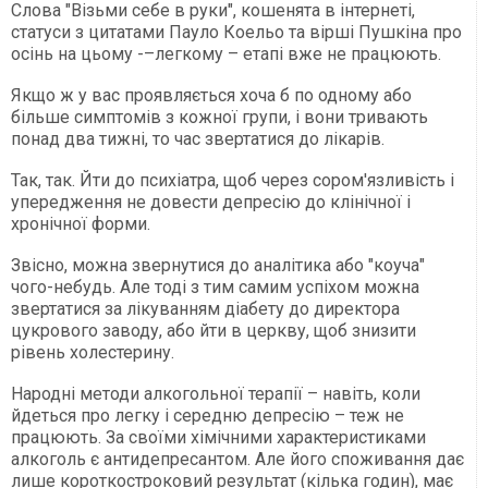
Слова "Візьми себе в руки", кошенята в інтернеті,
статуси з цитатами Пауло Коельо та вірші Пушкіна про
осінь на цьому -–легкому – етапі вже не працюють.
Якщо ж у вас проявляється хоча б по одному або
більше симптомів з кожної групи, і вони тривають
понад два тижні, то час звертатися до лікарів.
Так, так. Йти до психіатра, щоб через сором'язливість і
упередження не довести депресію до клінічної і
хронічної форми.
Звісно, можна звернутися до аналітика або "коуча"
чого-небудь. Але тоді з тим самим успіхом можна
звертатися за лікуванням діабету до директора
цукрового заводу, або йти в церкву, щоб знизити
рівень холестерину.
Народні методи алкогольної терапії – навіть, коли
йдеться про легку і середню депресію – теж не
працюють. За своїми хімічними характеристиками
алкоголь є антидепресантом. Але його споживання дає
лише короткостроковий результат (кілька годин), має