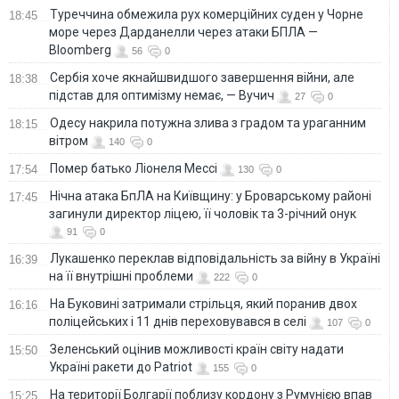
Туреччина обмежила рух комерційних суден у Чорне
18:45
море через Дарданелли через атаки БПЛА —
Bloomberg
56
0
Сербія хоче якнайшвидшого завершення війни, але
18:38
підстав для оптимізму немає, — Вучич
27
0
Одесу накрила потужна злива з градом та ураганним
18:15
вітром
140
0
Помер батько Ліонеля Мессі
17:54
130
0
Нічна атака БпЛА на Київщину: у Броварському районі
17:45
загинули директор ліцею, її чоловік та 3-річний онук
91
0
Лукашенко переклав відповідальність за війну в Україні
16:39
на її внутрішні проблеми
222
0
На Буковині затримали стрільця, який поранив двох
16:16
поліцейських і 11 днів переховувався в селі
107
0
Зеленський оцінив можливості країн світу надати
15:50
Україні ракети до Patriot
155
0
На території Болгарії поблизу кордону з Румунією впав
15:25