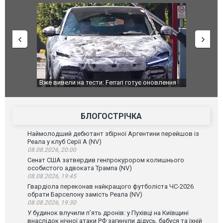
дом та
Вже вивели на тести: Ferrari готує оновлення
Вийшов тре
позашляховика Purosangue. ВІДЕО
фільму "Аф
БЛОГОСТРІЧКА
Наймолодший дебютант збірної Аргентини перейшов із
Реала у клуб Серії А (NV)
08.08.2026, 20:00
Сенат США затвердив генпрокурором колишнього
особистого адвоката Трампа (NV)
08.08.2026, 19:45
Гвардіола переконав найкращого футболіста ЧС-2026
обрати Барселону замість Реала (NV)
08.08.2026, 19:30
У будинок влучили п’ять дронів: у Пухівці на Київщині
внаслідок нічної атаки РФ загинули дідусь, бабуся та їхній