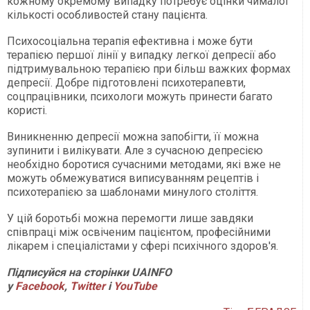
кожному окремому випадку потребує оцінки чималої
кількості особливостей стану пацієнта.
Психосоціальна терапія ефективна і може бути
терапією першої лінії у випадку легкої депресії або
підтримувальною терапією при більш важких формах
депресії. Добре підготовлені психотерапевти,
соцпрацівники, психологи можуть принести багато
користі.
Виникненню депресії можна запобігти, її можна
зупинити і вилікувати. Але з сучасною депресією
необхідно боротися сучасними методами, які вже не
можуть обмежуватися виписуванням рецептів і
психотерапією за шаблонами минулого століття.
У цій боротьбі можна перемогти лише завдяки
співпраці між освіченим пацієнтом, професійними
лікарем і спеціалістами у сфері психічного здоров'я.
Підписуйся на сторінки UAINFO
у
Facebook
,
Twitter
і
Y
ouTube