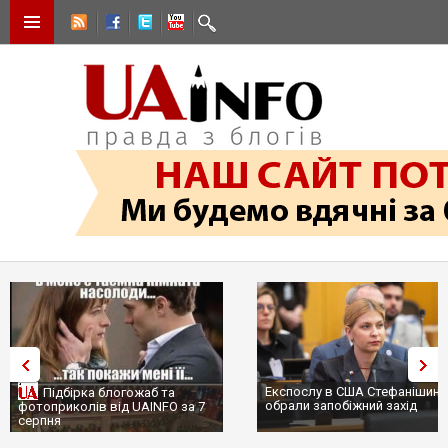
Експослу в США Стефанішиній
Трамп не передасть Україні
обрали запобіжний захід
сотні ракет до Patriot, бо у С
...