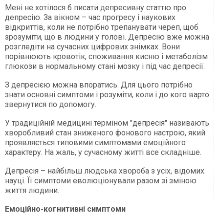
Мені не хотілося б писати депресивну статтю про
депресію. За вікном – час прогресу і наукових
відкриттів, коли не потрібно трепанувати череп, щоб
зрозуміти, що в людини у голові. Депресію вже можна
розгледіти на сучасних цифрових знімках. Вони
порівнюють кровотік, споживання кисню і метаболізм
глюкози в нормальному стані мозку і під час депресії.
З депресією можна впоратись. Для цього потрібно
знати основні симптоми і розуміти, коли і до кого варто
звернутися по допомогу.
У традиційній медицині терміном "депресія" називають
хворобливий стан зниженого фонового настрою, який
проявляється типовими симптомами емоційного
характеру. На жаль, у сучасному житті все складніше.
Депресія – найбільш людська хвороба з усіх, відомих
науці. Її симптоми еволюціонували разом зі зміною
життя людини.
Емоційно-когнитивні симптоми