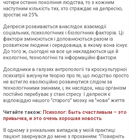
чотири останні покоління людства, то з кожним
наступним кількість тих, хто страждає на депресію,
зростає на 25%.
Депресія розвивається внаслідок взаємодії
соціальних, психологічних і біологічних факторів. Ці
фактори змінюються і доповнюються разом із
розвитком людини і середовища, в якому вона існує.
До того ж, сьогодні на все це накладаються ще й
екологічні, технологічні та інформаційні фактори.
Дослідники в галузях антропології та кроскультурної
психіатрії висунули теорію про те, що людство просто
не встигло еволюційно розвинутися слідом за
технологічними змінами, і, як наслідок, наш організм
постійно перебуває у стані стресу. І депресія є
відповіддю нашого "старого" мозку на "нове" життя.
Читайте також:
Психолог: Быть счастливым – это
привычка, и это очень хорошая новость
В одному з унікальних випадків у моїй практиці
пацієнт звернувся до мене з проханням: "Поверніть