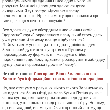
розведенням/відведенням і все одно нічого не
розумію. Мені всі ці процеси здаються дуже
складними. Я тут гостро відчуваю власну
некомпетентність. Ну, і як я можу щось написати про
все це, якщо я нічого не розумію?
Все здається дуже абсурдним виконанням якоїсь
"дорожної карти", окресленого плану, який хтось десь
уже усталив. Але чому все це відбувається?
Лейтмотивом усього цього є одна-однісінька ідея:
Зеленський дуже хоче зустрітися з Путіним у
нормандському форматі; він має дуже стійке
переконання, що йому вдасться розворушити заблудлу
душу цього персонажа і досягти "миру".
Читайте також:
Снєгирьов: Візит Зеленського в
Золоте був інформаційно-психологічною операцією
Ну, але отут уже я розумію: нічого такого Зеленському
не вдасться, бо на місці, де мала бути в Путіна душа –
чорна пустка, і він таких романтиків передушив, як
кошенят, уже кількасот відер за свою кар'єру. Не тому,
що всевладний, всемогутній чи жорстокий, а тому, що