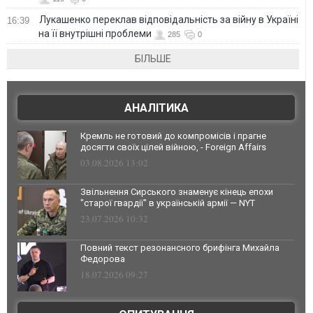
Лукашенко переклав відповідальність за війну в Україні
16:39
на її внутрішні проблеми
285
0
БІЛЬШЕ
АНАЛІТИКА
Кремль не готовий до компромісів і прагне
досягти своїх цілей війною, - Foreign Affairs
03.08.2026 13:02
Звільнення Сирського знаменує кінець епохи
"старої гвардії" в українській армії — NYT
23.07.2026 10:32
Повний текст резонансного брифінга Михайла
Федорова
18.07.2026 09:27