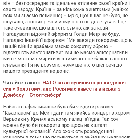
він – безпосереднє та ідеальне втілення своєї країни і
свого народу. Країна – за кількома винятками (майже
всіх ми знаємо поіменно) – мріє, щоби нас не було, не
існувало, а інших речей йому ніхто не делегував. І це
таке очевидне, що від того сумно, аж за край.
Нагадувати відомий афоризм Ґолди Меїр не буду.
Нагадаю інший її афоризм: "Ми завжди говоримо, що в
нашій війні з арабами маємо секретну зброю –
відсутність альтернативи". Ми не маємо альтернативи,
ми не можемо миритися з тими, хто не бажає нашого
існування. І я не розумію, чому ще ніхто цієї речі до
нашого президента не доніс.
Читайте також:
НАТО вітає зусилля із розведення
сил у Золотому, але Росія має вивести війська з
Донбасу – Столтенберґ
Набагато ефективніше було би з'їздити разом з
"Кварталом" до Мск і дати там якийсь концерт з хором
Верьовки у Кремлівському палаці з'їздів. Так хоч
можна було би говорити про щось на кшталт
культурної експансії. Але схожість розведення і
концерту в тому, що посміються із забавних малоросів