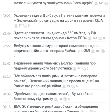
може знищувати пускові установки "Іскандерів"
148
0
Україна не піде з Донбасу, а Путін не матиме перемоги
23:21
— Зеленський про ситуацію на фронті та гарантії США
57
0
Здатен розвивати швидкість до 560 км/год - у РФ
22:49
похвалилися зенітним дроном «Астра-ППО»
146
0
Вибух у московському ресторані: померла ще одна
22:22
родичка російського генерала Чайка, - росЗМІ
189
0
Первинний аналіз уламків: у Болгарії заявили про
21:42
падіння українського безпілотника
74
0
"Ми займаємося папірцями. А летить не паперова
21:18
ракета", - Зеленський заявив, що просив ліцензії на
Patriot ще у перший рік війни
43
0
"Зробимо все, що в наших силах", - Вучич обіцяв
20:39
Зеленському підтримку
50
0
ВМС ЗСУ знищили російські об'єкти та обладнання
20:16
спецназу на буровій установці «Сиваш»
70
0