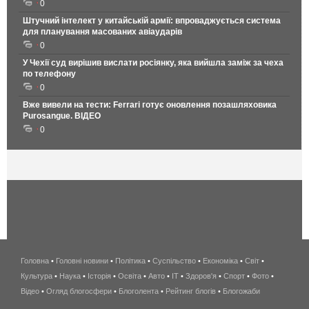
0
Штучний інтелект у китайській армії: впроваджується система
для планування масованих авіаударів
0
У Чехії суд вирішив вислати росіянку, яка вийшла заміж за чеха
по телефону
0
Вже вивели на тести: Ferrari готує оновлення позашляховика
Purosangue. ВІДЕО
0
Головна
•
Головні новини
•
Політика
•
Суспільство
•
Економіка
беспроводной
•
Світ
•
Культура
•
Наука
•
Історія
•
Освіта
•
Авто
•
IT
•
Здоров'я
интернет
•
Спорт
•
Фото
•
Відео
•
Огляд блогосфери
•
Блоголента
•
Рейтинг блогів
киев
•
Блогожаби
и