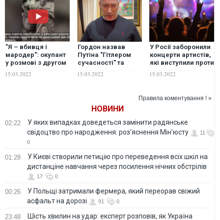
"Я – вбивця і
Гордон назвав
У Росії заборонили
мародер": окупант
Путіна "Гітлером
концерти артистів,
у розмові з другом
сучасності" та
які виступили проти
зробив моторошне
пройшовся по
війни в Україні
15.03.2022
15.03.2022
15.03.2022
зізнання
російській
пропаганді. ВІДЕО
Правила коментування ! »
НОВИНИ
У яких випадках доведеться замінити радянське
02:22
свідоцтво про народження: роз'яснення Мін'юсту
11
0
У Києві створили петицію про переведення всіх шкіл на
01:28
дистанціне навчання через посилення нічних обстрілів
17
0
У Польщі затримали фермера, який переорав свіжий
00:26
асфальт на дорозі
91
0
Шість хвилин на удар: експерт розповів, як Україна
23:48