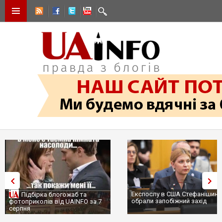
Експослу в США Стефанішині
Підбірка блогожаб та
обрали запобіжний захід
фотоприколів від UAINFO за 7
серпня