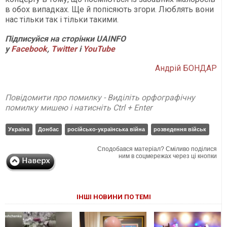
в обох випадках. Ще й попісяють згори. Люблять вони
нас тільки так і тільки такими.
Підписуйся на сторінки UAINFO
у
Facebook
,
Twitter
і
Y
ouTube
Андрій БОНДАР
Повідомити про помилку - Виділіть орфографічну
помилку мишею і натисніть Ctrl + Enter
Україна
Донбас
російсько-українська війна
розведення військ
Сподобався матеріал? Сміливо поділися
ним в соцмережах через ці кнопки
ІНШІ НОВИНИ ПО ТЕМІ