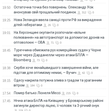
Остаточна точка без повернень: Олександр Усік
19:50
анонсував свій прощальний поєдинок
312
0
Нова Зеландія ввела санкції проти РФ за викрадення
19:25
дітей і кібератаки
26
0
На Херсонщині окупанти розпочали «вільне
19:01
полювання» на автотранспорт за допомогою дронів на
оптоволокні — ОВА
71
0
Туреччина обмежила рух комерційних суден у Чорне
18:45
море через Дарданелли через атаки БПЛА —
Bloomberg
73
0
Сербія хоче якнайшвидшого завершення війни, але
18:38
підстав для оптимізму немає, — Вучич
42
0
Одесу накрила потужна злива з градом та ураганним
18:15
вітром
184
0
Помер батько Ліонеля Мессі
17:54
215
0
Нічна атака БпЛА на Київщину: у Броварському районі
17:45
загинули директор ліцею, її чоловік та 3-річний онук
119
0