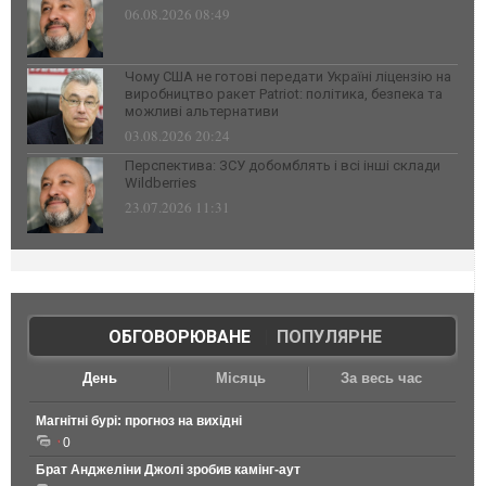
06.08.2026 08:49
Чому США не готові передати Україні ліцензію на
виробництво ракет Patriot: політика, безпека та
можливі альтернативи
03.08.2026 20:24
Перспектива: ЗСУ добомблять і всі інші склади
Wildberries
23.07.2026 11:31
ОБГОВОРЮВАНЕ
|
ПОПУЛЯРНЕ
День
Місяць
За весь час
Магнітні бурі: прогноз на вихідні
0
Брат Анджеліни Джолі зробив камінг-аут