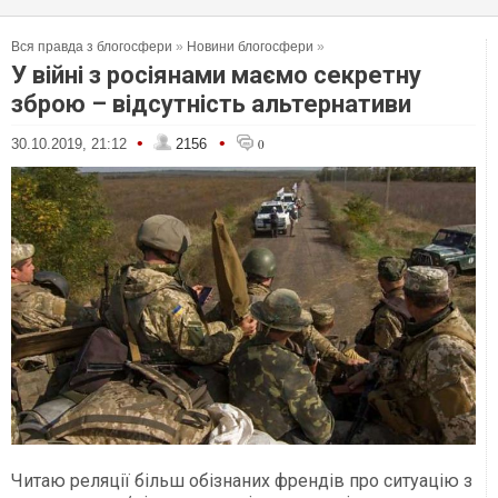
Вся правда з блогосфери
»
Новини блогосфери
»
У війні з росіянами маємо секретну
зброю – відсутність альтернативи
•
•
30.10.2019, 21:12
2156
0
Читаю реляції більш обізнаних френдів про ситуацію з