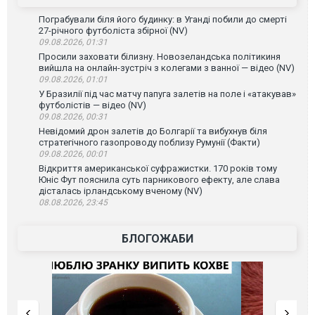
Пограбували біля його будинку: в Уганді побили до смерті
27-річного футболіста збірної (NV)
09.08.2026, 01:31
Просили заховати білизну. Новозеландська політикиня
вийшла на онлайн-зустріч з колегами з ванної — відео (NV)
09.08.2026, 01:01
У Бразилії під час матчу папуга залетів на поле і «атакував»
футболістів — відео (NV)
09.08.2026, 00:31
Невідомий дрон залетів до Болгарії та вибухнув біля
стратегічного газопроводу поблизу Румунії (Факти)
09.08.2026, 00:01
Відкриття американської суфражистки. 170 років тому
Юніс Фут пояснила суть парникового ефекту, але слава
дісталась ірландському вченому (NV)
08.08.2026, 23:45
БЛОГОЖАБИ