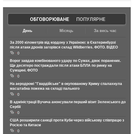
ОБГОВОРЮВАНЕ
|
ПОПУЛЯРНЕ
День
Місяць
За весь час
За 2000 кілометрів від кордону з Україною: в Єкатеринбурзі
після атаки дронів загорівся склад Wildberries. ФОТО. ВІДЕО
0
Ворог завдав комбінованого удару по Сумах, двоє поранених.
Ще десятеро постраждали після атаки БПЛА по ринку на
Сумщині. ФОТО
0
На аеродромі "Гвардійське" в окупованому Криму спалахнула
масштабна пожежа на складі пального
0
В адміністрації Вучича анонсували перший візит Зеленського до
Сербії
0
США розширили санкції проти Куби через військову співпрацю з
Росією та Китаєм
0