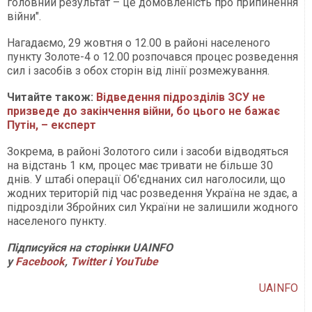
головний результат – це домовленість про припинення
війни".
Нагадаємо, 29 жовтня о 12.00 в районі населеного
пункту Золоте-4 о 12.00 розпочався процес розведення
сил і засобів з обох сторін від лінії розмежування.
Читайте також:
Відведення підрозділів ЗСУ не
призведе до закінчення війни, бо цього не бажає
Путін, – експерт
Зокрема, в районі Золотого сили і засоби відводяться
на відстань 1 км, процес має тривати не більше 30
днів. У штабі операції Об'єднаних сил наголосили, що
жодних територій під час розведення Україна не здає, а
підрозділи Збройних сил України не залишили жодного
населеного пункту.
Підписуйся на сторінки UAINFO
у
Facebook
,
Twitter
і
Y
ouTube
UAINFO