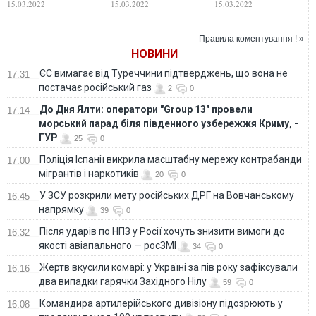
15.03.2022
15.03.2022
15.03.2022
зізнання
російській
пропаганді. ВІДЕО
Правила коментування ! »
НОВИНИ
ЄС вимагає від Туреччини підтверджень, що вона не
17:31
постачає російський газ
2
0
До Дня Ялти: оператори "Group 13" провели
17:14
морський парад біля південного узбережжя Криму, -
ГУР
25
0
Поліція Іспанії викрила масштабну мережу контрабанди
17:00
мігрантів і наркотиків
20
0
У ЗСУ розкрили мету російських ДРГ на Вовчанському
16:45
напрямку
39
0
Після ударів по НПЗ у Росії хочуть знизити вимоги до
16:32
якості авіапального — росЗМІ
34
0
Жертв вкусили комарі: у Україні за пів року зафіксували
16:16
два випадки гарячки Західного Нілу
59
0
Командира артилерійського дивізіону підозрюють у
16:08