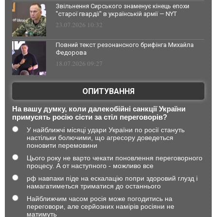
Звільнення Сирського знаменує кінець епохи
"старої гвардії" в українській армії — NYT
23.07.2026 10:32
Повний текст резонансного брифінга Михайла
Федорова
18.07.2026 09:27
ОПИТУВАННЯ
На вашу думку, коли далекобійні санкції України
примусять росію сісти за стіл переговорів?
У найближчі місяці удари України по росії стануть
настільки болючими, що агресору доведеться
поновити перемовини
Цього року не варто чекати поновлення переговорного
процесу. А от наступного - можливо все
рф навпаки піде на ескалацію попри здоровий глузд і
намагатиметься триматися до останнього
Найближчим часом росія може погодитись на
переговори, але серйозних намірів росіяни не
матимуть