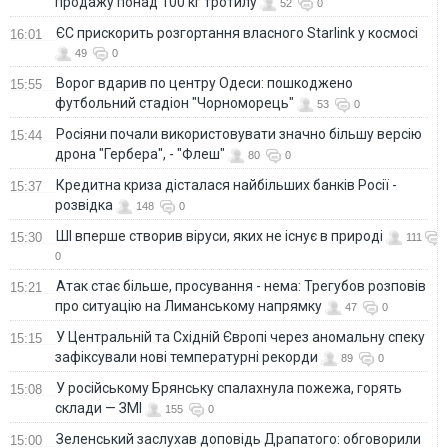
продажу понад 100 кг тротилу
52
0
ЄС прискорить розгортання власного Starlink у космосі
16:01
49
0
Ворог вдарив по центру Одеси: пошкоджено
15:55
футбольний стадіон "Чорноморець"
53
0
Росіяни почали використовувати значно більшу версію
15:44
дрона "Гербера", - "Флеш"
80
0
Кредитна криза дісталася найбільших банків Росії -
15:37
розвідка
148
0
ШІ вперше створив віруси, яких не існує в природі
15:30
111
0
Атак стає більше, просування - нема: Трегубов розповів
15:21
про ситуацію на Лиманському напрямку
47
0
У Центральній та Східній Європі через аномальну спеку
15:15
зафіксували нові температурні рекорди
89
0
У російському Брянську спалахнула пожежа, горять
15:08
склади — ЗМІ
155
0
Зеленський заслухав доповідь Драпатого: обговорили
15:00