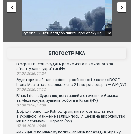
о атаку на
За 2000 кілометрів від кордону з Україною: в
В Таїланді 
го диму.
Єкатеринбурзі після атаки дронів загорівся
блискавки 
склад Wildberries. ФОТО. ВІДЕО
постражда
БЛОГОСТРІЧКА
В Україні вперше судять російського військового за
зґвалтування українки (NV)
07.08.2026, 17:24
Аудитори знайшли серйозні розбіжності в заявах DOGE
Ілона Маска про «заощаджені» 215 млрд доларів — WP (NV)
07.08.2026, 17:12
Bihus.Info: забудовник, пов’язаний з оточенням Єрмака
та Медведчука, зупинив роботи в Києві (NV)
07.08.2026, 17:00
Дефіцит ракет до Patriot: країн, які готові поділитись
з Україною, майже не залишилось, ліцензії на виробництво
ми не отримали — нардеп (NV)
07.08.2026, 16:48
«Ми йдемо по мінному полю». Клімкін попередив Україну