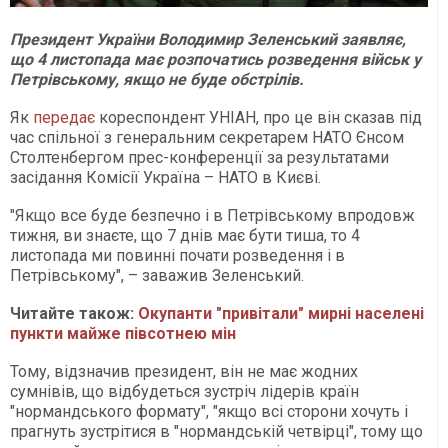
Президент України Володимир Зеленський заявляє,
що 4 листопада має розпочатись розведення військ у
Петрівському, якщо не буде обстрілів.
Як
передає
кореспондент УНІАН, про це він сказав під
час спільної з генеральним секретарем НАТО Єнсом
Столтенбергом прес-конференції за результатами
засідання Комісії Україна – НАТО в Києві.
"Якщо все буде безпечно і в Петрівському впродовж
тижня, ви знаєте, що 7 днів має бути тиша, то 4
листопада ми повинні почати розведення і в
Петрівському", – заважив Зеленський.
Читайте також:
Окупанти "привітали" мирні населені
пункти майже півсотнею мін
Тому, відзначив президент, він не має жодних
сумнівів, що відбудеться зустріч лідерів країн
"нормандського формату", "якщо всі сторони хочуть і
прагнуть зустрітися в "нормандській четвірці", тому що