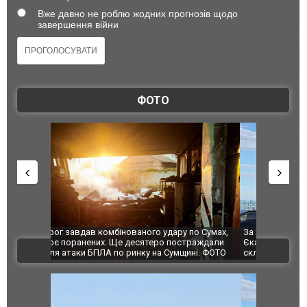
Вже давно не роблю жодних прогнозів щодо
завершення війни
ФОТО
по Сумах,
За 2000 кілометрів від кордону з Україною: в
"Мої іграш
траждали
Єкатеринбурзі після атаки дронів загорівся
суперкарів
ВІДЕО
ині. ФОТО
склад Wildberries. ФОТО. ВІДЕО