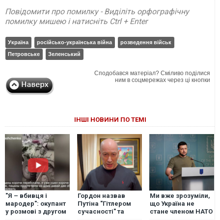
Повідомити про помилку - Виділіть орфографічну
помилку мишею і натисніть Ctrl + Enter
Україна
російсько-українська війна
розведення військ
Петровське
Зеленський
Сподобався матеріал? Сміливо поділися
ним в соцмережах через ці кнопки
ІНШІ НОВИНИ ПО ТЕМІ
"Я – вбивця і
Гордон назвав
Ми вже зрозуміли,
мародер": окупант
Путіна "Гітлером
що Україна не
у розмові з другом
сучасності" та
стане членом НАТО
зробив моторошне
пройшовся по
– Зеленський