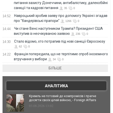
питання захисту Донеччини, антибалістику, далекобійні
санкції та кадрові питання
35
0
Навроцький зробив заяву про допомогу Україні і згадав
14:52
про "бандерівські прапори"
1266
0
Чи стане Венс наступником Трампа? Президент США
14:44
виступив із неочікуваною заявою
236
0
Стало відомо, хто потрапив під нові санкції Євросоюзу
14:30
62
0
Франція попередила, що не терпітиме спроб іноземного
14:22
втручання у вибори
34
0
БІЛЬШЕ
АНАЛІТИКА
Кремль не готовий до компромісів і прагне
досягти своїх цілей війною, - Foreign Affairs
03.08.2026 13:02