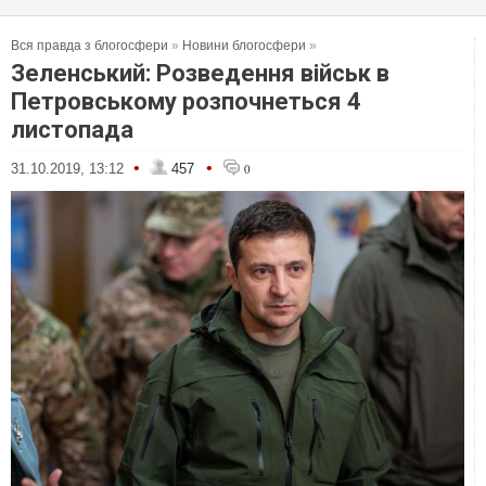
Вся правда з блогосфери
»
Новини блогосфери
»
Зеленський: Розведення військ в
Петровському розпочнеться 4
листопада
•
•
31.10.2019, 13:12
457
0