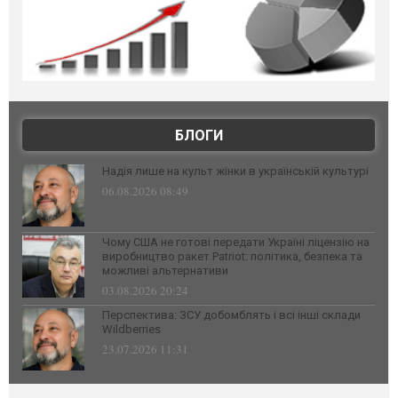
БЛОГИ
Надія лише на культ жінки в українській культурі
06.08.2026 08:49
Чому США не готові передати Україні ліцензію на
виробництво ракет Patriot: політика, безпека та
можливі альтернативи
03.08.2026 20:24
Перспектива: ЗСУ добомблять і всі інші склади
Wildberries
23.07.2026 11:31