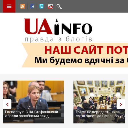
Експослу в США Стефанішиній
Трамп не передасть Україні
обрали запобіжний захід
сотні ракет до Patriot, бо у С
...