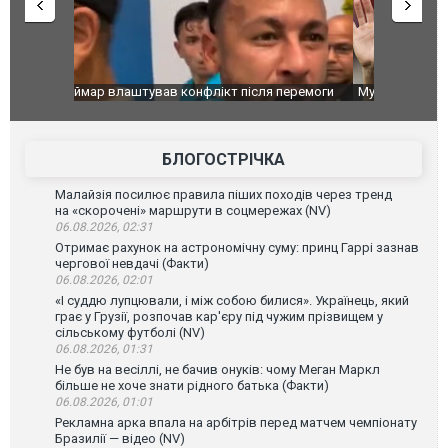
перемоги
Мудрик провів перший матч за "Челсі" після
Українські
допінгової дискваліфікації. ВІДЕО
під час лік
Франції
БЛОГОСТРІЧКА
Малайзія посилює правила піших походів через тренд
на «скорочені» маршрути в соцмережах (NV)
06.08.2026, 02:31
Отримає рахунок на астрономічну суму: принц Гаррі зазнав
чергової невдачі (Факти)
06.08.2026, 02:01
«І суддю лупцювали, і між собою билися». Українець, який
грає у Грузії, розпочав кар'єру під чужим прізвищем у
сільському футболі (NV)
06.08.2026, 01:31
Не був на весіллі, не бачив онуків: чому Меган Маркл
більше не хоче знати рідного батька (Факти)
06.08.2026, 01:01
Рекламна арка впала на арбітрів перед матчем чемпіонату
Бразилії — відео (NV)