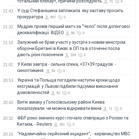
тотальний блекаут, причини розслідують
71
0
У суді Стефанішина заплакала: яку заставу просить
21:43
прокуратура
897
0
Мудрик провів перший матч за "Челсі" після допінгової
21:32
дискваліфікації. ВІДЕО
86
0
Залужний не брав участі у зустрічі з новим міністром
21:14
оборони Британії в Києві: в ОП та в оточенні посла
дають різні пояснення
209
0
У Києві завтра - сильна спека, +37+39 градусів. -
21:02
синоптикиня
58
0
Україна та Польща погодили наступні кроки щодо
20:53
ексгумацій: у Львові підбили підсумки виконання
домовленостей
82
0
Витік аміаку у Голосіївському районі Києва
20:42
локалізували: чи можна відкривати вікна
71
0
ФБР різко змінило курс і почало співпрацю з Росією та
20:32
Китаєм, - Reuters
391
0
"Надзвичайно серйозний інцидент", - керівництво МВС
20:16