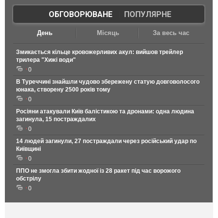
ОБГОВОРЮВАНЕ
|
ПОПУЛЯРНЕ
День
Місяць
За весь час
Змикається кільце кровожерливих акул: вийшов трейлер
трилера "Хижі води"
0
В Туреччині знайшли чудово збережену статую довговолосого
юнака, створену 2500 років тому
0
Росіяни атакували Київ балістикою та дронами: одна людина
загинула, 15 постраждалих
0
14 людей загинули, 27 постраждали через російський удар по
Київщині
0
ППО не змогла збити жодної із 28 ракет під час ворожого
обстрілу
0