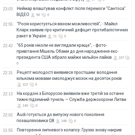
Неймар влаштував конфлікт після перемоги "Сантоса".
23:03
ВІДЕО
59
0
"Росія користується вікном можливостей", - Майкл
22:55
Кларк заявив про критичний дефіцит протибалістичних
ракет в Україні
71
0
"65 років ніколи не виглядали краще", - фото-
22:42
привітання Мішель Обами до дня народження екс-
президента США зібрало майже мільйон лайків
157
0
Рецепт молодості виявився простішим: володіння
22:31
кількома мовами омолоджує мозок на десяток років
113
0
На кордоні з Білоруссю виявили вже третій за останні
22:13
тижні підземний тунель — Служба держохорони Литви
140
0
Audi готується до випуску нового покоління
22:02
позашляховика Q8
148
0
Повторення липневого колапсу: Грузію знову накрив
21:55