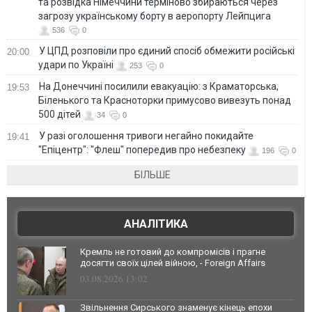
та розвідка Німеччини терміново збираються через
загрозу українському борту в аеропорту Лейпцига
536
0
У ЦПД розповіли про єдиний спосіб обмежити російські
20:00
удари по Україні
253
0
На Донеччині посилили евакуацію: з Краматорська,
19:53
Біленького та Красноторки примусово вивезуть понад
500 дітей
34
0
У разі оголошення тривоги негайно покидайте
19:41
"Епіцентр": "Флеш" попередив про небезпеку
196
0
БІЛЬШЕ
АНАЛІТИКА
Кремль не готовий до компромісів і прагне
досягти своїх цілей війною, - Foreign Affairs
03.08.2026 13:02
Звільнення Сирського знаменує кінець епохи