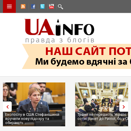
Експослу в США Стефанішиній
Трамп не передасть Україні
вручили нову підозру та
сотні ракет до Patriot, бо у С
обирають...
...