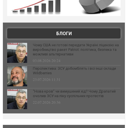
БЛОГИ
Чому США не готові передати Україні ліцензію на
виробництво ракет Patriot: політика, безпека та
можливі альтернативи
03.08.2026 20:24
Перспектива: ЗСУ добомблять і всі інші склади
Wildberries
23.07.2026 11:31
“Нова кров” чи вимушений хід? Чому Драпатий
очолив ЗСУ на піку суспільних протестів
22.07.2026 20:36