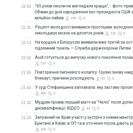
"65 років ніколи не виглядали краще", - фото-пр
22:42
Обами до дня народження екс-президента США 
мільйон лайків
194
0
Рецепт молодості виявився простішим: володінн
22:31
омолоджує мозок на десяток років
132
0
На кордоні з Білоруссю виявили вже третій за ост
22:13
підземний тунель — Служба держохорони Литви
Audi готується до випуску нового покоління поз
22:02
157
0
Повторення липневого колапсу: Грузію знову нак
21:55
блекаут, причини розслідують
83
0
У суді Стефанішина заплакала: яку заставу прос
21:43
965
0
Мудрик провів перший матч за "Челсі" після допін
21:32
дискваліфікації. ВІДЕО
93
0
Залужний не брав участі у зустрічі з новим мініс
21:14
Британії в Києві: в ОП та в оточенні посла дають 
225
0