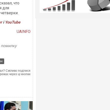
казал, что
я для
четверки.
er
і
Y
ouTube
UAINFO
у помилку
сс
ал? Сміливо поділися
режах через ці кнопки