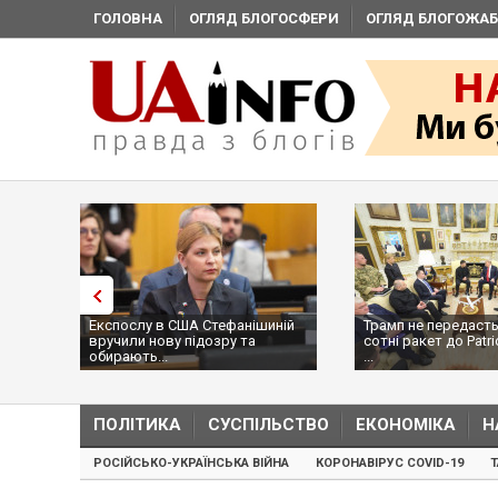
ГОЛОВНА
ОГЛЯД БЛОГОСФЕРИ
ОГЛЯД БЛОГОЖАБ
Експослу в США Стефанішиній
Трамп не передасть
вручили нову підозру та
сотні ракет до Patri
обирають...
...
ПОЛІТИКА
СУСПІЛЬСТВО
ЕКОНОМІКА
Н
РОСІЙСЬКО-УКРАЇНСЬКА ВІЙНА
КОРОНАВІРУС COVID-19