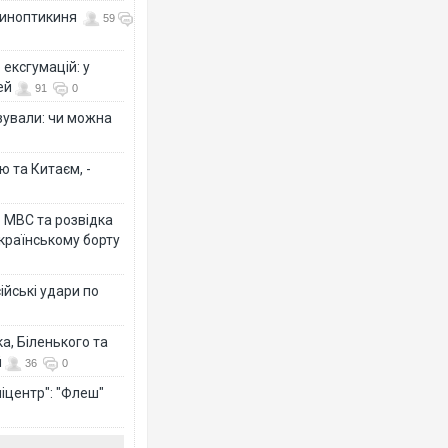
 синоптикиня
59
ексгумацій: у
ей
91
0
ізували: чи можна
ю та Китаєм, -
о МВС та розвідка
країнському борту
ійські удари по
а, Біленького та
й
36
0
іцентр": "Флеш"