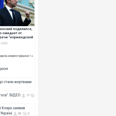
Українські надзвичайники вр
енский поделился,
під час ліквідації масштабної
о ожидает от
Франції
речи "нормандской
верки" в Берлине
8.2020
вила коментування ! »
кісні
рі стали жертвами
Неймар влаштував конфлікт 
тоса". ВІДЕО
77
"Сантоса". ВІДЕО
л Кларк заявив
Україні
85
0