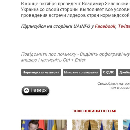
В конце октября президент Владимир Зеленский с
Украина со своей стороны выполняет все услови
проведения встречи лидеров стран нормандской 
Підписуйся на сторінки UAINFO у
Facebook
,
Twitt
Повідомити про помилку - Виділіть орфографічн
мишею і натисніть Ctrl + Enter
Нормандская четверка
Минские соглашения
ОРДЛО
Донба
Сподобався матері
ним в соцме
ІНШІ НОВИНИ ПО ТЕМІ