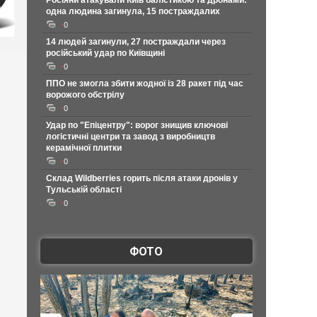
Росіяни атакували Київ балістикою та дронами:
одна людина загинула, 15 постраждалих
0
14 людей загинули, 27 постраждали через
російський удар по Київщині
0
ППО не змогла збити жодної із 28 ракет під час
ворожого обстрілу
0
Удар по "Епіцентру": ворог знищив ключові
логістичні центри та завод з виробництв
керамічної плитки
0
Склад Wildberries горить після атаки дронів у
Тульській області
0
ФОТО