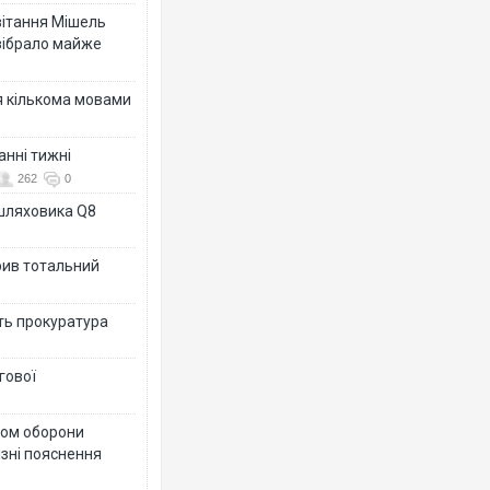
ивітання Мішель
зібрало майже
я кількома мовами
анні тижні
262
0
ашляховика Q8
рив тотальний
ить прокуратура
гової
тром оборони
різні пояснення