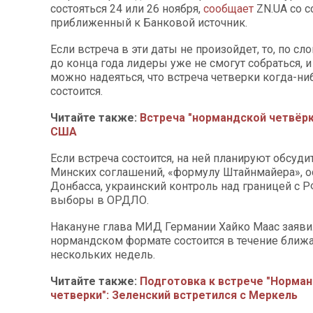
состояться 24 или 26 ноября,
сообщает
ZN.UA со с
приближенный к Банковой источник.
Если встреча в эти даты не произойдет, то, по сл
до конца года лидеры уже не смогут собраться, и
можно надеяться, что встреча четверки когда-н
состоится.
Читайте также:
Встреча "нормандской четвёрк
США
Если встреча состоится, на ней планируют обсуд
Минских соглашений, «формулу Штайнмайера», о
Донбасса, украинский контроль над границей с 
выборы в ОРДЛО.
Накануне глава МИД Германии Хайко Маас заявил
нормандском формате состоится в течение ближ
нескольких недель.
Читайте также:
Подготовка к встрече "Норма
четверки": Зеленский встретился с Меркель