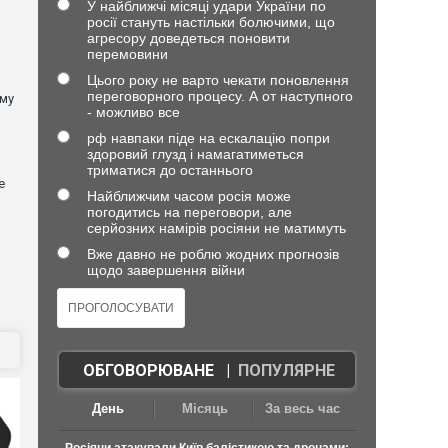
У найближчі місяці удари України по
росії стануть настільки болючими, що
агресору доведеться поновити
перемовини
Цього року не варто чекати поновлення
переговорного процесу. А от наступного
ому
- можливо все
рф навпаки піде на ескалацію попри
здоровий глузд і намагатиметься
триматися до останнього
е
Найближчим часом росія може
погодитись на переговори, але
серйозних намірів росіяни не матимуть
Вже давно не роблю жодних прогнозів
щодо завершення війни
ОБГОВОРЮВАНЕ
|
ПОПУЛЯРНЕ
День
Місяць
За весь час