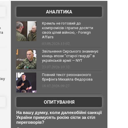
АНАЛІТИКА
Кремль не готовий до
о
компромісів і прагне досягти
та
своїх цілей війною, - Foreign
Affairs
03.08.2026 13:02
Звільнення Сирського знаменує
кінець епохи "старої гвардії" в
українській армії — NYT
23.07.2026 10:32
Повний текст резонансного
іку
брифінга Михайла Федорова
18.07.2026 09:27
ОПИТУВАННЯ
На вашу думку, коли далекобійні санкції
України примусять росію сісти за стіл
переговорів?