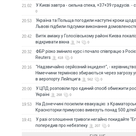
У Києві завтра - сильна спека, +37+39 градусів. -
21:02
0
Україна та Польща погодили наступні кроки щодо 
20:53
Львові підбили підсумки виконання домовленост
Витік аміаку у Голосіївському районі Києва локал
20:42
відкривати вікна
74
0
ФБР різко змінило курс і почало співпрацю з Росіє
20:32
Reuters
418
0
"Надзвичайно серйозний інцидент", - керівництв
20:16
Німеччини терміново збираються через загрозу у
в аеропорту Лейпцига
562
0
У ЦПД розповіли про єдиний спосіб обмежити рос
20:00
Україні
268
0
На Донеччині посилили евакуацію: з Краматорськ
19:53
Красноторки примусово вивезуть понад 500 діте
У разі оголошення тривоги негайно покидайте "Еп
19:41
попередив про небезпеку
207
0