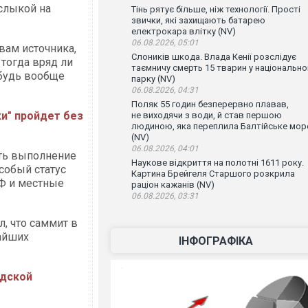
слыкой на
Тінь рятує більше, ніж технології. Прості
звички, які захищають батарею
електрокара влітку (NV)
06.08.2026, 05:01
овам источника,
Слоників шкода. Влада Кенії розслідує
 тогда вряд ли
таємничу смерть 15 тварин у національн
ибудь вообще
парку (NV)
06.08.2026, 04:31
Поляк 55 годин безперервно плавав,
и" пройдет без
не виходячи з води, й став першою
людиною, яка переплила Балтійське мор
(NV)
06.08.2026, 04:01
ить выполнение
Наукове відкриття на полотні 1611 року.
собый статус
Картина Брейгеля Старшого розкрила
РФ и местные
раціон кажанів (NV)
06.08.2026, 03:31
, что саммит в
айших
ІНФОГРАФІКА
ндской