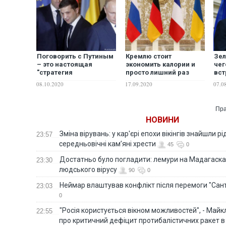
Поговорить с Путиным
Кремлю стоит
Зел
– это настоящая
экономить калории и
чег
"стратегия
просто лишний раз
вст
деоккупации ОРДЛО"
прогуляться по уже
чет
08.10.2020
17.09.2020
07.0
президента
привычному адресу. А
Зеленского?
мы готовимся к
встрече в
Пра
Нормандском
НОВИНИ
формате, – Сазонов
Зміна вірувань: у кар'єрі епохи вікінгів знайшли рід
23:57
середньовічні кам’яні хрести
45
0
Достатньо було погладити: лемури на Мадагаска
23:30
людського вірусу
90
0
Неймар влаштував конфлікт після перемоги "Сан
23:03
0
"Росія користується вікном можливостей", - Майк
22:55
про критичний дефіцит протибалістичних ракет в 