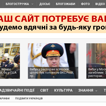
БЛОГОСТРІЧКА
ДОСЬЄ
БЛОГОЖАБИ
ФОТО
ВІДЕО
 Україні
Вибух у ресторані в Москві:
Вибух у Мос
ot, бо у США
ціллю був головком ВКС Росії,
загиблими: 
пр...
ресторан...
АДЗВИЧАЙНІ ПОДІЇ
СВІТ
КУЛЬТУРА
ЗНАННЯ
ТАРИФИ
ПОДВИГИ УКРАЇНЦІВ