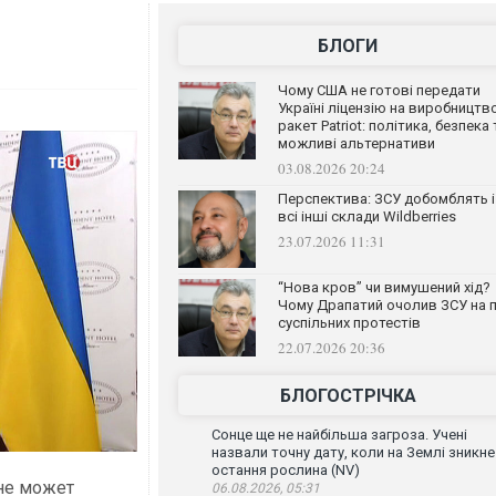
БЛОГИ
Чому США не готові передати
Україні ліцензію на виробництв
ракет Patriot: політика, безпека 
можливі альтернативи
03.08.2026 20:24
Перспектива: ЗСУ добомблять і
всі інші склади Wildberries
23.07.2026 11:31
“Нова кров” чи вимушений хід?
Чому Драпатий очолив ЗСУ на п
суспільних протестів
22.07.2026 20:36
БЛОГОСТРІЧКА
Сонце ще не найбільша загроза. Учені
назвали точну дату, коли на Землі зникне
остання рослина (NV)
не может
06.08.2026, 05:31