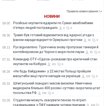
пилу на 2000 км.
обличчя
ВІДЕО
Правила коментування ! »
НОВИНИ
Російські окупанти вдарили по Сумах авіабомбами:
09:00
п’ятеро людей постраждало
0
0
Трамп був готовий відмовитися від ядерної угоди з
08:36
Іраном заради відкриття Ормузької протоки
30
0
Рух відновлено: Туреччина знову пропускає танкери й
08:13
контейнеровози до Чорного моря після паузи
30
0
Командир ОТУ «Одеса» розказав про критичний стан
07:31
окупантів на Кінбурні
131
0
«Не будь байдужим»: у 22 містах Польщі пройшли
06:28
масштабні акції проти нападів на українців
103
0
Шпигунський скандал і масові висилки: Німеччина
05:33
видворила близько 400 росіян і суттєво скоротила штат
посольства РФ
234
0
Студентам можуть скасувати пенсію по втраті
03:28
годувальника: у ПФУ назвали чотири причини
104