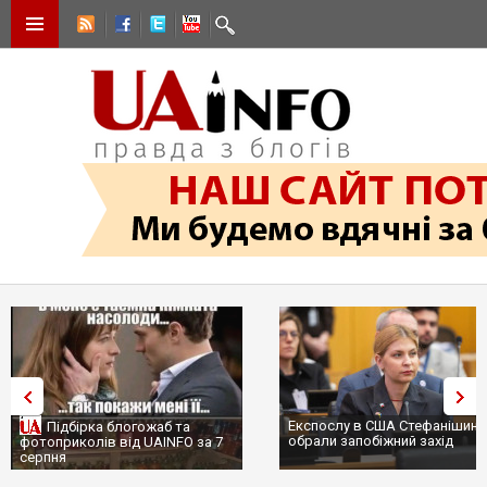
Експослу в США Стефанішиній
Підбірка блогожаб та
обрали запобіжний захід
фотоприколів від UAINFO за 7
серпня