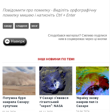
Повідомити про помилку - Виділіть орфографічну
помилку мишею і натисніть Ctrl + Enter
сахар
сладкое
мозг
Сподобався матеріал? Сміливо поділися
ним в соцмережах через ці кнопки
ІНШІ НОВИНИ ПО ТЕМІ
Потужна буря
У Сахарі з’явився
Україну знову
накрила Сахару:
гігантський
накрив пил із
супутник
"череп": NASA
Сахари
зафіксував стіну
показало моторошне
24.04.2024
01.04.2026
05.11.2025