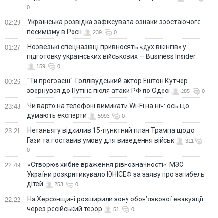
0
Українська розвідка зафіксувала ознаки зростаючого
02:29
песимізму в Росії
239
0
Норвезькі спецназівці привносять «дух вікінгів» у
01:27
підготовку українських військових — Business Insider
159
0
"Ти програєш". Голлівудський актор Ештон Кутчер
00:26
звернувся до Путіна після атаки РФ по Одесі
285
0
Чи варто на телефонi вимикати Wi-Fi на ніч: ось що
23:48
думають експерти
5993
0
Нетаньягу відхилив 15-пунктний план Трампа щодо
23:21
Гази та поставив умову для виведення військ
311
0
«Створює хибне враження рівнозначності»: МЗС
22:49
України розкритикувало ЮНІСЕФ за заяву про загибель
дітей
253
0
На Херсонщині розширили зону обов’язкової евакуації
22:22
через російський терор
51
0