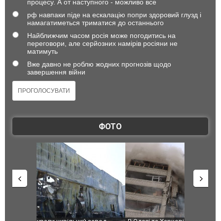
процесу. А от наступного - можливо все
рф навпаки піде на ескалацію попри здоровий глузд і
намагатиметься триматися до останнього
Найближчим часом росія може погодитись на
переговори, але серйозних намірів росіяни не
матимуть
Вже давно не роблю жодних прогнозів щодо
завершення війни
ФОТО