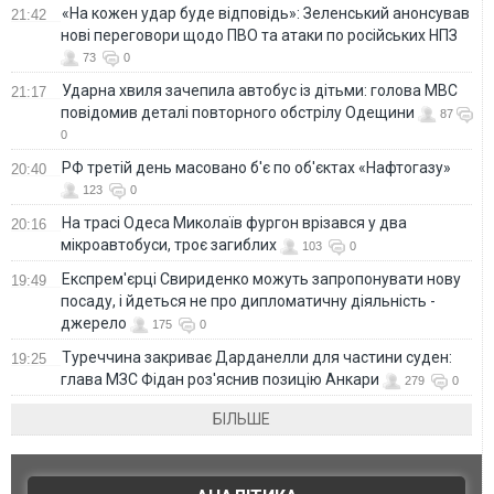
«На кожен удар буде відповідь»: Зеленський анонсував
21:42
нові переговори щодо ПВО та атаки по російських НПЗ
73
0
Ударна хвиля зачепила автобус із дітьми: голова МВС
21:17
повідомив деталі повторного обстрілу Одещини
87
0
РФ третій день масовано б'є по об'єктах «Нафтогазу»
20:40
123
0
На трасі Одеса Миколаїв фургон врізався у два
20:16
мікроавтобуси, троє загиблих
103
0
Експрем'єрці Свириденко можуть запропонувати нову
19:49
посаду, і йдеться не про дипломатичну діяльність -
джерело
175
0
Туреччина закриває Дарданелли для частини суден:
19:25
глава МЗС Фідан роз'яснив позицію Анкари
279
0
БІЛЬШЕ