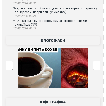
10.08.2026, 08:36
Завдяки пенальті. Динамо драматично вирвало перемогу
над Вересом, попри ляп Суркіса (NV)
10.08.2026, 08:24
У 22 польських містах пройшли акції проти нападів
на українців (NV)
10.08.2026, 08:12
БЛОГОЖАБИ
ІНФОГРАФІКА