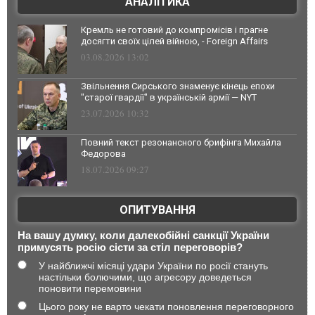
АНАЛІТИКА
Кремль не готовий до компромісів і прагне
досягти своїх цілей війною, - Foreign Affairs
03.08.2026 13:02
Звільнення Сирського знаменує кінець епохи
"старої гвардії" в українській армії — NYT
23.07.2026 10:32
Повний текст резонансного брифінга Михайла
Федорова
18.07.2026 09:27
ОПИТУВАННЯ
На вашу думку, коли далекобійні санкції України
примусять росію сісти за стіл переговорів?
У найближчі місяці удари України по росії стануть
настільки болючими, що агресору доведеться
поновити перемовини
Цього року не варто чекати поновлення переговорного