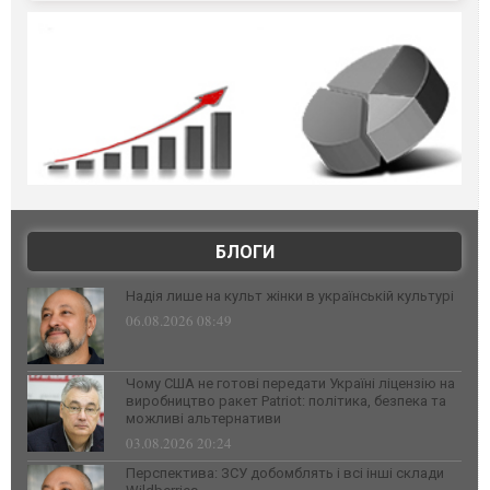
БЛОГИ
Надія лише на культ жінки в українській культурі
06.08.2026 08:49
Чому США не готові передати Україні ліцензію на
виробництво ракет Patriot: політика, безпека та
можливі альтернативи
03.08.2026 20:24
Перспектива: ЗСУ добомблять і всі інші склади