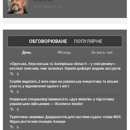
Wildberries
23.07.2026 11:31
ОБГОВОРЮВАНЕ
|
ПОПУЛЯРНЕ
День
Місяць
За весь час
«Одеська, Херсонська та Запорізька області – у зоні ризику»:
експерт пояснив, чим загрожує Україні дефіцит водних ресурсів
0
Сербія виділить 2 млн євро на українську енергетику та візьме
участь у відновленні одного з міст
0
Норвезькі спецназівці привносять «дух вікінгів» у підготовку
українських військових — Business Insider
0
Туреччина закриває Дарданелли для частини суден: глава МЗС
Фідан роз'яснив позицію Анкари
0