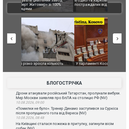
 завод
В Одесі та Харкові різко зросла кількість
Ворог завд
 100%
постраждалих від обстрілу РФ
двоє пора
ВІДЕО
після атак
ькість
У парламенті Косово прем'єра закидали яйцями
Приїхав за
до українс
зіркового 
БЛОГОСТРІЧКА
Дрони атакували російський Татарстан, пролунали вибухи.
Мер Москви заявляв про БпЛА на столицю РФ (NV)
10.08.2026, 09:00
«Помилки не було». Тренер Динамо заступився за Суркіса
після пропущеного гола від Вереса (NV)
10.08.2026, 08:48
На Київщині сталася пожежа в притулку, загинули вісім
собак (NV)