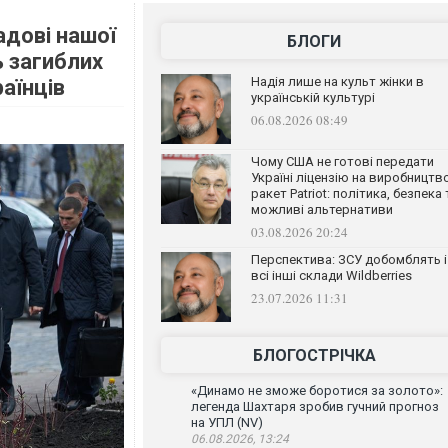
ладові нашої
БЛОГИ
ь загиблих
Надія лише на культ жінки в
аїнців
українській культурі
06.08.2026 08:49
Чому США не готові передати
Україні ліцензію на виробництв
ракет Patriot: політика, безпека 
можливі альтернативи
03.08.2026 20:24
Перспектива: ЗСУ добомблять і
всі інші склади Wildberries
23.07.2026 11:31
БЛОГОСТРІЧКА
«Динамо не зможе боротися за золото»:
легенда Шахтаря зробив гучний прогноз
на УПЛ (NV)
06.08.2026, 13:24