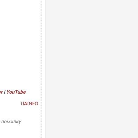
er
і
Y
ouTube
UAINFO
у помилку