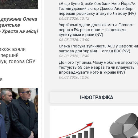
«А що було б, якби бомбили Нью-Йорк?».
Голлівудський актор Джессі Айзенберг
пережив російську атаку по Львову (NV)
о дружина Олена
06.08.2026, 13:12
дентське
Українські удари досягли мети. Експорт
зерна з РФ різко впав — за деякими
Хреста на місці
культурами в рази (NV)
06.08.2026, 13:00
Спека і посуха зупиняють АЕС у Європі: чи
також взяли
загроза для України — огляд ВВС (NV)
, перший
06.08.2026, 12:48
чук, голова СБУ
До чого тут зима. Чому мобільні операто
тестують 5G саме зараз та чи планують
впроваджувати його в Україні (NV)
06.08.2026, 12:36
я.
ІНФОГРАФІКА