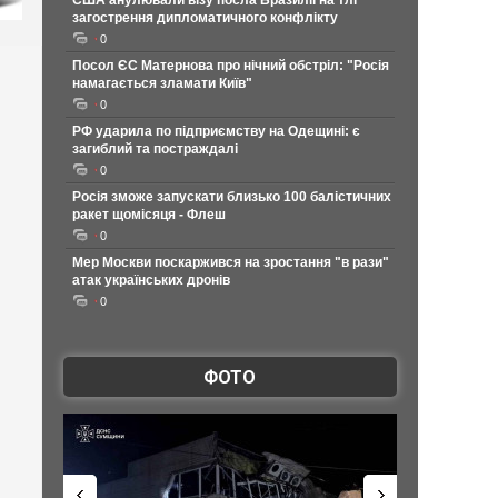
США анулювали візу посла Бразилії на тлі
загострення дипломатичного конфлікту
0
Посол ЄС Матернова про нічний обстріл: "Росія
намагається зламати Київ"
0
РФ ударила по підприємству на Одещині: є
загиблий та постраждалі
0
Росія зможе запускати близько 100 балістичних
ракет щомісяця - Флеш
0
Мер Москви поскаржився на зростання "в рази"
атак українських дронів
0
ФОТО