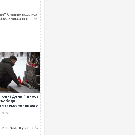
ал? Сміливо поділися
режах через ці кнопки
годні День Гідності
Свободи.
мʼятаємо справжню
у свободи для
1.2024
аїни, – Зеленський
вила коментування ! »