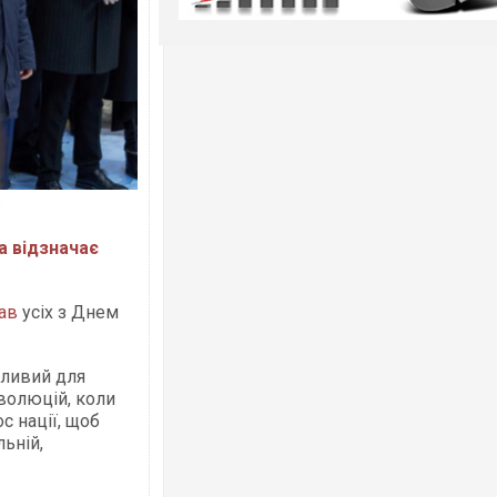
на відзначає
тав
усіх з Днем
бливий для
еволюцій, коли
с нації, щоб
льній,