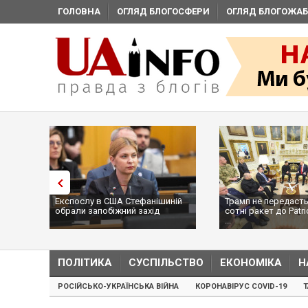
ГОЛОВНА
ОГЛЯД БЛОГОСФЕРИ
ОГЛЯД БЛОГОЖАБ
Експослу в США Стефанішиній
Трамп не передасть
обрали запобіжний захід
сотні ракет до Patri
...
ПОЛІТИКА
СУСПІЛЬСТВО
ЕКОНОМІКА
Н
РОСІЙСЬКО-УКРАЇНСЬКА ВІЙНА
КОРОНАВІРУС COVID-19