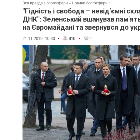
Вся правда з блогосфери
»
Новини блогосфери
»
"Гідність і свобода – невід’ємні ск
ДНК": Зеленський вшанував пам'ят
на Євромайдані та звернувся до укр
•
•
21.11.2019, 10:40
819
0