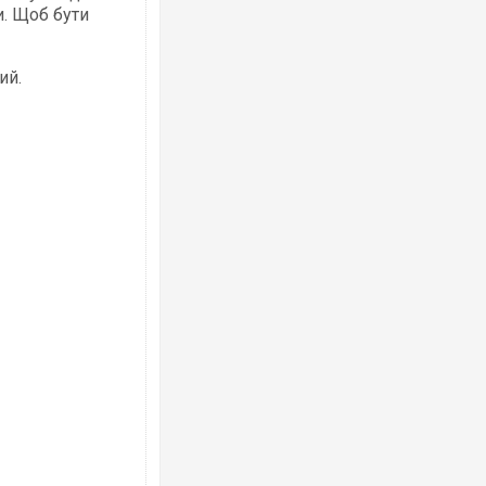
и. Щоб бути
ий.