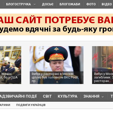
БЛОГОСТРІЧКА
ДОСЬЄ
БЛОГОЖАБИ
ФОТО
ВІДЕО
 Україні
Вибух у ресторані в Москві:
Вибух у Мос
ot, бо у США
ціллю був головком ВКС Росії,
загиблими: 
пр...
ресторан...
АДЗВИЧАЙНІ ПОДІЇ
СВІТ
КУЛЬТУРА
ЗНАННЯ
ТАРИФИ
ПОДВИГИ УКРАЇНЦІВ