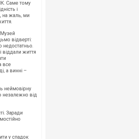
НК. Саме тому
дність і
, на жаль, ми
иття.
Росія атакувала Суми КАБами: пошко
торговельний центр, будинки, є постр
я Музей
ФОТО
дьмо відверті:
ю недостатньо.
і віддали життя
ати
а все
, а винні –
ть неймовірну
го незалежно від
Топпосадовцю Повітряних Сил вручил
ті. Заради
підозру
амостійно
ити у спадок