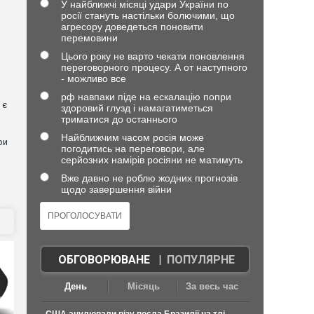
У найближчі місяці удари України по
росії стануть настільки болючими, що
агресору доведеться поновити
перемовини
Цього року не варто чекати поновлення
переговорного процесу. А от наступного
- можливо все
рф навпаки піде на ескалацію попри
 є
здоровий глузд і намагатиметься
триматися до останнього
Найближчим часом росія може
ри
погодитись на переговори, але
серйозних намірів росіяни не матимуть
Вже давно не роблю жодних прогнозів
щодо завершення війни
ОБГОВОРЮВАНЕ
|
ПОПУЛЯРНЕ
День
Місяць
За весь час