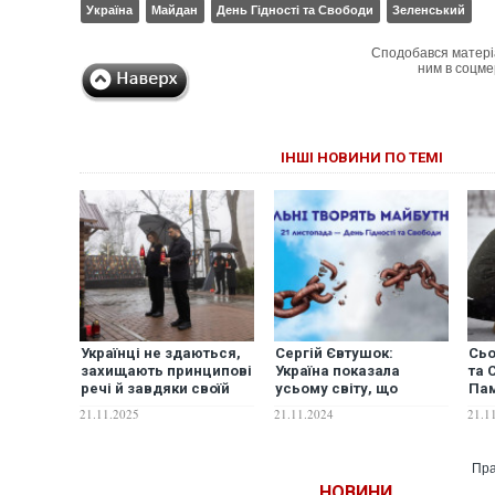
Україна
Майдан
День Гідності та Свободи
Зеленський
Сподобався матері
ним в соцме
ІНШІ НОВИНИ ПО ТЕМІ
Українці не здаються,
Сергій Євтушок:
Сьо
захищають принципові
Україна показала
та 
речі й завдяки своїй
усьому світу, що
Па
силі змінюють перебіг
гідність і свобода – не
цін
21.11.2025
21.11.2024
21.1
історії, – Зеленський
просто слова
Укр
у День Гідності та
Свободи
Пра
НОВИНИ