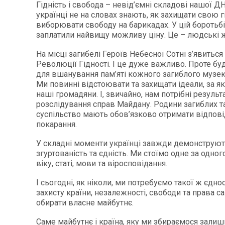
Гідність і свобода – невід’ємні складові нашої Д
українці не на словах знають, як захищати свою гі
виборювати свободу на барикадах. У цій боротьбі
заплатили найвищу можливу ціну. Це – людські ж
На місці загибелі Героїв Небесної Сотні з’явитьс
Революції Гідності. І це дуже важливо. Проте бу
для вшанування пам’яті кожного загиблого музе
Ми повинні відстоювати та захищати ідеали, за як
наші громадяни. І, звичайно, нам потрібні результ
розслідування справ Майдану. Родини загиблих т
суспільство мають обов’язково отримати відповіді
покарання.
У складні моменти українці завжди демонструю
згуртованість та єдність. Ми стоїмо одне за одно
віку, статі, мови та віросповідання.
І сьогодні, як ніколи, ми потребуємо такої ж єднос
захисту країни, незалежності, свободи та права с
обирати власне майбутнє.
Саме майбутнє і країна, яку ми збираємося залиш