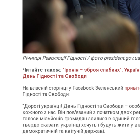
Річниця Революції Гідності / фото president.gov.ua
Читайте також:
"Іронія – зброя слабких". Украї
День Гідності та Свободи
На власній сторінці у Facebook Зеленський
приві
Гідності та Свободи:
"Дорогі українці! День Гідності та Свободи – осо
кожного з нас. Він пов'язаний з початком двох р
голоси мільйонів громадян злилися в єдиний голо
твердо сказати: українці хочуть і будуть жити у ві
демократичній та квітучій державі.