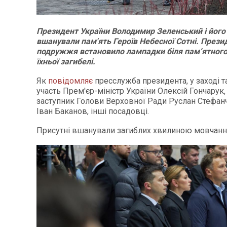
Президент України Володимир Зеленський і йог
вшанували пам'ять Героїв Небесної Сотні. Прези
подружжя встановило лампадки біля пам’ятного 
їхньої загибелі.
Як
повідомляє
пресслужба президента, у заході 
участь Прем'єр-міністр України Олексій Гончарук
заступник Голови Верховної Ради Руслан Стефан
Іван Баканов, інші посадовці.
Присутні вшанували загиблих хвилиною мовчанн