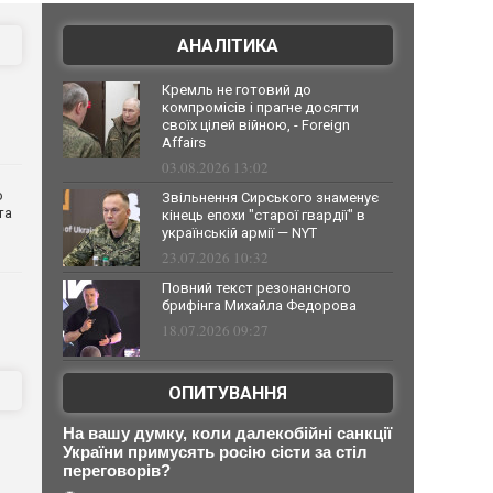
АНАЛІТИКА
Кремль не готовий до
компромісів і прагне досягти
своїх цілей війною, - Foreign
Affairs
03.08.2026 13:02
о
Звільнення Сирського знаменує
та
кінець епохи "старої гвардії" в
українській армії — NYT
23.07.2026 10:32
Повний текст резонансного
брифінга Михайла Федорова
18.07.2026 09:27
ОПИТУВАННЯ
На вашу думку, коли далекобійні санкції
України примусять росію сісти за стіл
переговорів?