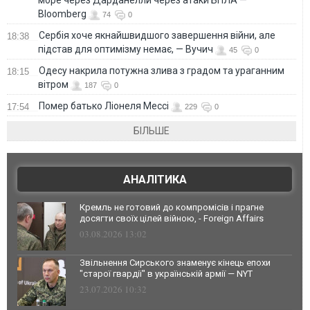
море через Дарданелли через атаки БПЛА —
Bloomberg
74
0
Сербія хоче якнайшвидшого завершення війни, але
18:38
підстав для оптимізму немає, — Вучич
45
0
Одесу накрила потужна злива з градом та ураганним
18:15
вітром
187
0
Помер батько Ліонеля Мессі
17:54
229
0
БІЛЬШЕ
АНАЛІТИКА
Кремль не готовий до компромісів і прагне
досягти своїх цілей війною, - Foreign Affairs
03.08.2026 13:02
Звільнення Сирського знаменує кінець епохи
"старої гвардії" в українській армії — NYT
23.07.2026 10:32