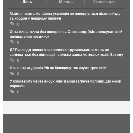
День
Місяць
За весь час
Майже чверть мільйона українців не повернулися після виїзду
за кордон у першому півріччі
0
Остаточна точка без повернень: Олександр Усік анонсував свій
прощальний поєдинок
0
Дії РФ щодо повного захоплення грузинських земель не
залишаться без відповіді - спільна заява чотирьох країн Заходу
0
Нічна атака дронів РФ на Київщину: загинули троє осіб
0
У Коблевому через вибух міни в морі загинув чоловік, дві жінки
поранені
0