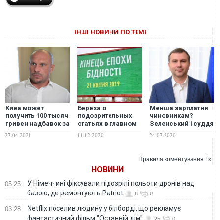
ІНШІ НОВИНИ ПО ТЕМІ
Кива может
Береза о
Менша зарплатня
получить 100 тысяч
подозрительных
чиновникам?
гривен надбавок за
статьях в главном
Зеленський і суддя
ученую степень
финансовом
Вовк – за. Адже їх
27.04.2021
11.12.2020
24.07.2020
документе: Кто-то
це не стосується
решил закончить
свою эпоху
Правила коментування ! »
бедности за счет
НОВИНИ
бюджета?
У Німеччині фіксували підозрілі польоти дронів над
05:25
базою, де ремонтують Patriot
8
0
Netflix поселив людину у білборді, що рекламує
03:28
фантастичний фільм "Останній дім"
25
0