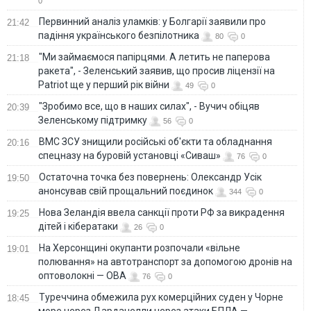
0
Первинний аналіз уламків: у Болгарії заявили про
21:42
падіння українського безпілотника
80
0
"Ми займаємося папірцями. А летить не паперова
21:18
ракета", - Зеленський заявив, що просив ліцензії на
Patriot ще у перший рік війни
49
0
"Зробимо все, що в наших силах", - Вучич обіцяв
20:39
Зеленському підтримку
56
0
ВМС ЗСУ знищили російські об'єкти та обладнання
20:16
спецназу на буровій установці «Сиваш»
76
0
Остаточна точка без повернень: Олександр Усік
19:50
анонсував свій прощальний поєдинок
344
0
Нова Зеландія ввела санкції проти РФ за викрадення
19:25
дітей і кібератаки
26
0
На Херсонщині окупанти розпочали «вільне
19:01
полювання» на автотранспорт за допомогою дронів на
оптоволокні — ОВА
76
0
Туреччина обмежила рух комерційних суден у Чорне
18:45