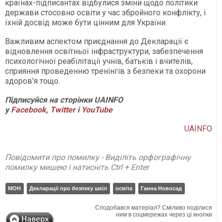
країнах-підписантах відбулися зміни щодо політики
держави стосовно освіти у час збройного конфлікту, і
їхній досвід може бути цінним для України.
Важливим аспектом приєднання до Декларації є
відновлення освітньої інфраструктури, забезпечення
психологічної реабілітації учнів, батьків і вчителів,
сприяння проведенню тренінгів з безпеки та охорони
здоров'я тощо.
Підписуйся на сторінки UAINFO
у
Facebook
,
Twitter
і
Y
ouTube
UAINFO
Повідомити про помилку - Виділіть орфографічну
помилку мишею і натисніть Ctrl + Enter
МОН
Декларації про безпеку шкіл
освіта
Ганна Новосад
Сподобався матеріал? Сміливо поділися
ним в соцмережах через ці кнопки