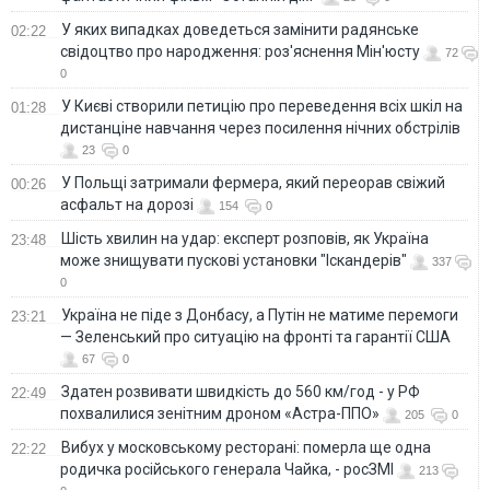
У яких випадках доведеться замінити радянське
02:22
свідоцтво про народження: роз'яснення Мін'юсту
72
0
У Києві створили петицію про переведення всіх шкіл на
01:28
дистанціне навчання через посилення нічних обстрілів
23
0
У Польщі затримали фермера, який переорав свіжий
00:26
асфальт на дорозі
154
0
Шість хвилин на удар: експерт розповів, як Україна
23:48
може знищувати пускові установки "Іскандерів"
337
0
Україна не піде з Донбасу, а Путін не матиме перемоги
23:21
— Зеленський про ситуацію на фронті та гарантії США
67
0
Здатен розвивати швидкість до 560 км/год - у РФ
22:49
похвалилися зенітним дроном «Астра-ППО»
205
0
Вибух у московському ресторані: померла ще одна
22:22
родичка російського генерала Чайка, - росЗМІ
213