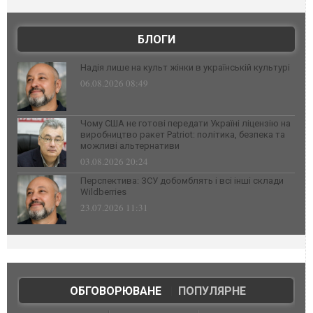
БЛОГИ
Надія лише на культ жінки в українській культурі
06.08.2026 08:49
Чому США не готові передати Україні ліцензію на
виробництво ракет Patriot: політика, безпека та
можливі альтернативи
03.08.2026 20:24
Перспектива: ЗСУ добомблять і всі інші склади
Wildberries
23.07.2026 11:31
ОБГОВОРЮВАНЕ
|
ПОПУЛЯРНЕ