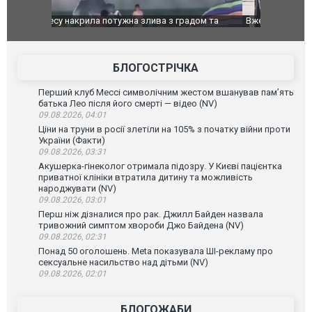
дом та
Вже вивели на тести: Ferrari готує оновлення
Вийшов тре
позашляховика Purosangue. ВІДЕО
фільму "Аф
БЛОГОСТРІЧКА
Перший клуб Мессі символічним жестом вшанував пам’ять
батька Лео після його смерті — відео (NV)
09.08.2026, 04:01
Ціни на труни в росії злетіли на 105% з початку війни проти
України (Факти)
09.08.2026, 03:31
Акушерка-гінеколог отримала підозру. У Києві пацієнтка
приватної клініки втратила дитину та можливість
народжувати (NV)
09.08.2026, 03:01
Перш ніж дізналися про рак. Джилл Байден назвала
тривожний симптом хвороби Джо Байдена (NV)
09.08.2026, 02:31
Понад 50 оголошень. Meta показувала ШІ-рекламу про
сексуальне насильство над дітьми (NV)
09.08.2026, 02:01
БЛОГОЖАБИ