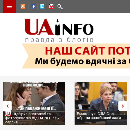
Експослу в США Стефанішині
Підбірка блогожаб та
обрали запобіжний захід
фотоприколів від UAINFO за 7
серпня