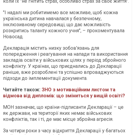
коли їх "не гнітить страх, особливо страх за своє життя".
"І надалі ми робитимемо все можливе, щоб кожна
українська дитина навчалася у безпечному,
інклюзивному середовищі, що дає можливість
розкритись таланту кожного учня", – прокоментувала
Новосад.
Декларація містить низку зобов'язань для
попередження і реагування на напади та використання
закладів освіти у військових цілях у період збройного
конфлікту. У країнах, що приєднались до Декларації
раніше, вже розроблені та успішно впроваджуються
підходи до імплементації документа.
Читайте також:
ЗНО з мотиваційним листом та
відмова від дипломів: що зміниться у вищій освіті?
МОН зазначає, що країни-підписанти Декларації – це
як держави, на території яких немає військових
конфліктів, так і ті, де має місце збройна агресія.
За чотири роки з часу відкриття Декларації у багатьох