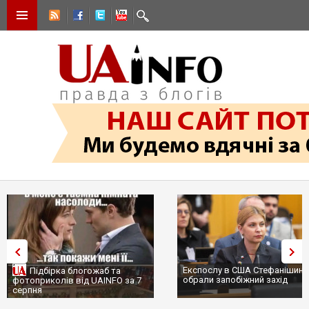
Експослу в США Стефанішині
Підбірка блогожаб та
обрали запобіжний захід
фотоприколів від UAINFO за 7
серпня