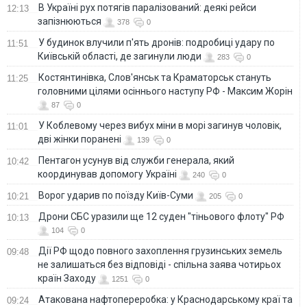
В Україні рух потягів паралізований: деякі рейси
12:13
запізнюються
378
0
У будинок влучили п'ять дронів: подробиці удару по
11:51
Київській області, де загинули люди
283
0
Костянтинівка, Слов'янськ та Краматорськ стануть
11:25
головними цілями осіннього наступу РФ - Максим Жорін
87
0
У Коблевому через вибух міни в морі загинув чоловік,
11:01
дві жінки поранені
139
0
Пентагон усунув від служби генерала, який
10:42
координував допомогу Україні
240
0
Ворог ударив по поїзду Київ-Суми
10:21
205
0
Дрони СБС уразили ще 12 суден "тіньового флоту" РФ
10:13
104
0
Дії РФ щодо повного захоплення грузинських земель
09:48
не залишаться без відповіді - спільна заява чотирьох
країн Заходу
1251
0
Атакована нафтопереробка: у Краснодарському краї та
09:24