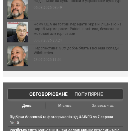
Надія лише на культ жінки в українській культурі
06.08.2026 08:49
Чому США не готові передати Україні ліцензію на
виробництво ракет Patriot: політика, безпека та
можливі альтернативи
03.08.2026 20:24
Перспектива: ЗСУ добомблять і всі інші склади
Wildberries
23.07.2026 11:31
ОБГОВОРЮВАНЕ
|
ПОПУЛЯРНЕ
День
Місяць
За весь час
Підбірка блогожаб та фотоприколів від UAINFO за 7 серпня
0
Російська еліта боїться ФСБ, яка дедалі більше виходить з-під