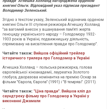
правди" Агнешка Холланд нагороджена орденом
княгині Ольги. Відповідний указ підписав президент
Володимир Зеленський.
Згідно з текстом указу, Зеленський відзначив орденом
княгині Ольги III ступеня режисера Агнешку Холланд
"за вагомий внесок у вшанування пам'яті жертв
геноциду українського народу – Голодомору 1932-
1933 років в Україні, подвижницьку діяльність,
спрямовану на висвітлення правди про Голодомор".
Читайте також:
Вийшов офіційний трейлер
історичного трилера про Голодомор в Україні
Агнешка Холланд – польська режисерка, голова
європейської кіноакадемії, лауреатка Золотого
глобуса, дворазова номінантка на премію Оскар за
фільми "Європа, Європа" (1991) і "В темряві". (2011).
Читайте також:
"Ціна правди". Вийшов кліп до
саундтреку фільму про Голодомор в Україні у
виконанні Джамали