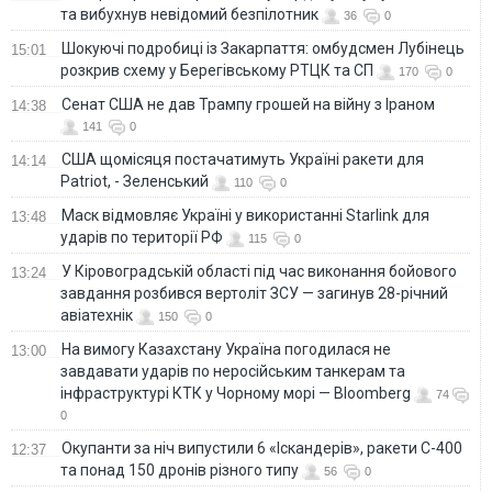
та вибухнув невідомий безпілотник
36
0
Шокуючі подробиці із Закарпаття: омбудсмен Лубінець
15:01
розкрив схему у Берегівському РТЦК та СП
170
0
Сенат США не дав Трампу грошей на війну з Іраном
14:38
141
0
США щомісяця постачатимуть Україні ракети для
14:14
Patriot, - Зеленський
110
0
Маск відмовляє Україні у використанні Starlink для
13:48
ударів по території РФ
115
0
У Кіровоградській області під час виконання бойового
13:24
завдання розбився вертоліт ЗСУ — загинув 28-річний
авіатехнік
150
0
На вимогу Казахстану Україна погодилася не
13:00
завдавати ударів по неросійським танкерам та
інфраструктурі КТК у Чорному морі — Bloomberg
74
0
Окупанти за ніч випустили 6 «Іскандерів», ракети С-400
12:37
та понад 150 дронів різного типу
56
0