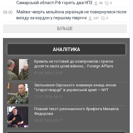
Самарській області РФ горять два НПЗ
96
0
Майже чверть мільйона українців не повернулися після
09:00
виїзду за кордон у першому півріччі
247
0
БІЛЬШЕ
АНАЛІТИКА
Кремль не готовий до компромісів і прагне
досягти своїх цілей війною, - Foreign Affairs
03.08.2026 13:02
Звільнення Сирського знаменує кінець епохи
"старої гвардії" в українській армії — NYT
23.07.2026 10:32
Повний текст резонансного брифінга Михайла
Федорова
18.07.2026 09:27