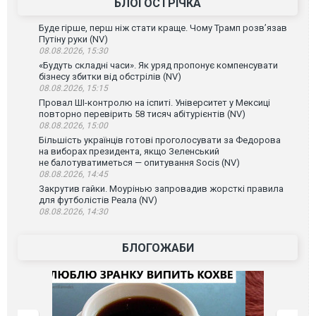
БЛОГОСТРІЧКА
Буде гірше, перш ніж стати краще. Чому Трамп розв’язав
Путіну руки (NV)
08.08.2026, 15:30
«Будуть складні часи». Як уряд пропонує компенсувати
бізнесу збитки від обстрілів (NV)
08.08.2026, 15:15
Провал ШІ-контролю на іспиті. Університет у Мексиці
повторно перевірить 58 тисяч абітурієнтів (NV)
08.08.2026, 15:00
Більшість українців готові проголосувати за Федорова
на виборах президента, якщо Зеленський
не балотуватиметься — опитування Socis (NV)
08.08.2026, 14:45
Закрутив гайки. Моурінью запровадив жорсткі правила
для футболістів Реала (NV)
08.08.2026, 14:30
БЛОГОЖАБИ