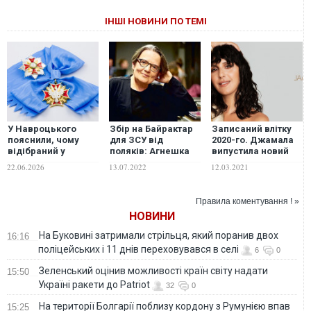
ІНШІ НОВИНИ ПО ТЕМІ
У Навроцького
Збір на Байрактар
Записаний влітку
пояснили, чому
для ЗСУ від
2020-го. Джамала
відібраний у
поляків: Агнешка
випустила новий
Зеленського орден
Голланд виставила
альбом Ми. ВІДЕО
22.06.2026
13.07.2022
12.03.2021
досі є у Муссоліні,
на аукціон
Катерини II та
можливість
Шредера
провести з нею
Правила коментування ! »
день на зйомках
НОВИНИ
На Буковині затримали стрільця, який поранив двох
16:16
поліцейських і 11 днів переховувався в селі
6
0
Зеленський оцінив можливості країн світу надати
15:50
Україні ракети до Patriot
32
0
На території Болгарії поблизу кордону з Румунією впав
15:25