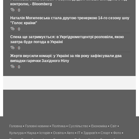
контролю, - Bloomberg
0
Наталія Могилевська стала другою тренеркою 14-го сезону шоу
"Голос країни"
0
Спека ще затримується: в Укргідрометцентрі розповіли, якою
завтра буде погода в Україні
0
Жертв вкусили комарі: у Україні за пів року зафіксували два
випадки гарячки Західного Нілу
0
Головна
•
Головні новини
•
Політика
•
Суспільство
•
Економіка
беспроводной
•
Світ
•
Культура
•
Наука
•
Історія
•
Освіта
•
Авто
•
IT
•
Здоров'я
интернет
•
Спорт
•
Фото
•