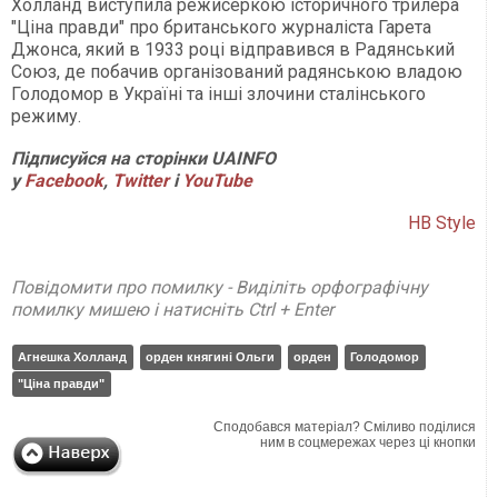
Холланд виступила режисеркою історичного трилера
"Ціна правди" про британського журналіста Гарета
Джонса, який в 1933 році відправився в Радянський
Союз, де побачив організований радянською владою
Голодомор в Україні та інші злочини сталінського
режиму.
Підписуйся на сторінки UAINFO
у
Facebook
,
Twitter
і
Y
ouTube
НВ Style
Повідомити про помилку - Виділіть орфографічну
помилку мишею і натисніть Ctrl + Enter
Агнешка Холланд
орден княгині Ольги
орден
Голодомор
"Ціна правди"
Сподобався матеріал? Сміливо поділися
ним в соцмережах через ці кнопки