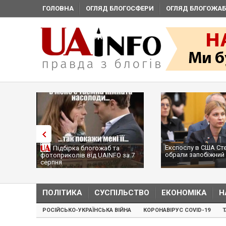
ГОЛОВНА
ОГЛЯД БЛОГОСФЕРИ
ОГЛЯД БЛОГОЖАБ
Експослу в США Ст
Підбірка блогожаб та
обрали запобіжний 
фотоприколів від UAINFO за 7
серпня
ПОЛІТИКА
СУСПІЛЬСТВО
ЕКОНОМІКА
Н
РОСІЙСЬКО-УКРАЇНСЬКА ВІЙНА
КОРОНАВІРУС COVID-19