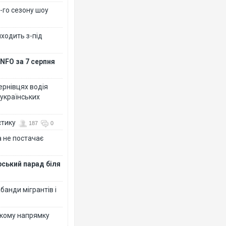
-го сезону шоу
иходить з-під
NFO за 7 серпня
Чернівцях водія
 українських
стику
187
0
 не постачає
рський парад біля
банди мігрантів і
ькому напрямку