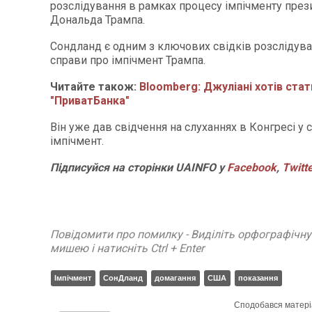
розслідування в рамках процесу імпічменту пре
Дональда Трампа.
Сондланд є одним з ключових свідків розслідува
справи про імпічмент Трампа.
Читайте також:
Bloomberg: Джуліані хотів ста
"ПриватБанка"
Він уже дав свідчення на слуханнях в Конгресі у 
імпічмент.
Підписуйся на сторінки UAINFO у
Facebook
,
Twitt
Повідомити про помилку - Виділіть орфографічн
мишею і натисніть Ctrl + Enter
Імпічмент
СонДланд
домагання
США
показання
Сподобався матері