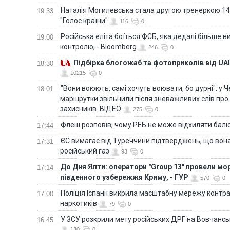
Наталія Могилевська стала другою тренеркою 14
19:33
"Голос країни"
116
0
Російська еліта боїться ФСБ, яка дедалі більше в
19:00
контролю, - Bloomberg
246
0
Підбірка блогожаб та фотоприколів від UAI
18:30
10215
0
"Вони воюють, самі хочуть воювати, бо дурні": у 
18:01
маршрутки звільнили після зневажливих слів про
захисників. ВІДЕО
275
0
Флеш розповів, чому РЕБ не може відхиляти балі
17:44
ЄС вимагає від Туреччини підтверджень, що вона
17:31
російський газ
93
0
До Дня Ялти: оператори "Group 13" провели мо
17:14
південного узбережжя Криму, - ГУР
570
0
Поліція Іспанії викрила масштабну мережу контра
17:00
наркотиків
79
0
У ЗСУ розкрили мету російських ДРГ на Вовчанс
16:45
130
0