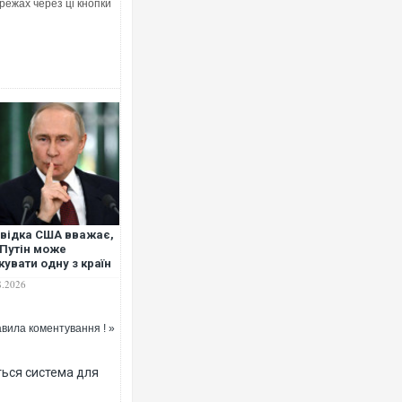
режах через ці кнопки
Ворог завдав комбінованого удару 
двоє поранених. Ще десятеро пос
після атаки БПЛА по ринку на Сумщ
відка США вважає,
Путін може
кувати одну з країн
О вже цієї осені, -
8.2026
J
вила коментування ! »
Вже вивели на тести: Ferrari готує 
позашляховика Purosangue. ВІДЕО
ться система для