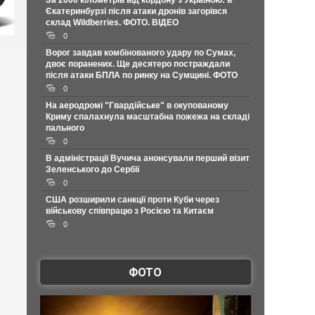
За 2000 кілометрів від кордону з Україною: в
Єкатеринбурзі після атаки дронів загорівся
склад Wildberries. ФОТО. ВІДЕО
0
Ворог завдав комбінованого удару по Сумах,
двоє поранених. Ще десятеро постраждали
після атаки БПЛА по ринку на Сумщині. ФОТО
0
На аеродромі "Гвардійське" в окупованому
Криму спалахнула масштабна пожежа на складі
пального
0
В адміністрації Вучича анонсували перший візит
Зеленського до Сербії
0
США розширили санкції проти Куби через
військову співпрацю з Росією та Китаєм
0
ФОТО