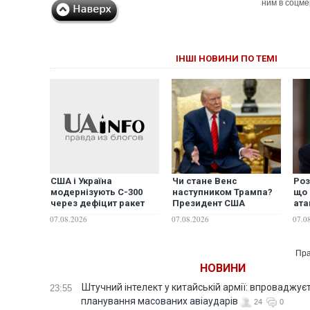
ним в соцме
ІНШІ НОВИНИ ПО ТЕМІ
Чи стане Венс
Роз
США і Україна
наступником Трампа?
що 
модернізують С-300
Президент США
ата
через дефіцит ракет
виступив із
НАТ
Patriot, - ЗМІ
07.08.2026
07.0
07.08.2026
неочікуваною заявою
WS
Пра
НОВИНИ
Штучний інтелект у китайській армії: впроваджує
23:55
планування масованих авіаударів
24
0