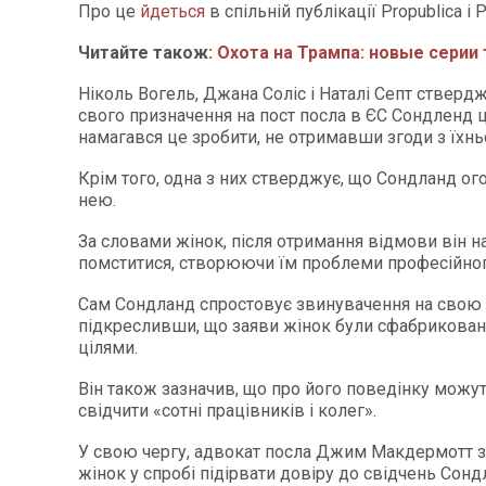
Про це
йдеться
в спільній публікації Propublica і P
Читайте також:
Охота на Трампа: новые серии
Ніколь Вогель, Джана Соліс і Наталі Септ стверд
свого призначення на пост посла в ЄС Сондленд ц
намагався це зробити, не отримавши згоди з їхнь
Крім того, одна з них стверджує, що Сондланд ог
нею.
За словами жінок, після отримання відмови він н
помститися, створюючи їм проблеми професійног
Сам Сондланд спростовує звинувачення на свою 
підкресливши, що заяви жінок були сфабриковані
цілями.
Він також зазначив, що про його поведінку можу
свідчити «сотні працівників і колег».
У свою чергу, адвокат посла Джим Макдермотт 
жінок у спробі підірвати довіру до свідчень Сонд