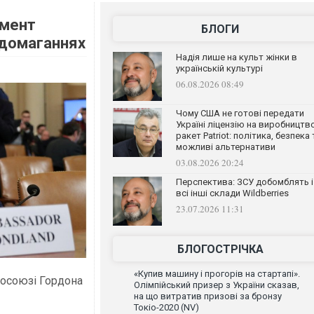
чмент
БЛОГИ
 домаганнях
Надія лише на культ жінки в
українській культурі
06.08.2026 08:49
Чому США не готові передати
Україні ліцензію на виробництв
ракет Patriot: політика, безпека 
можливі альтернативи
03.08.2026 20:24
Перспектива: ЗСУ добомблять і
всі інші склади Wildberries
23.07.2026 11:31
БЛОГОСТРІЧКА
«Купив машину і прогорів на стартапі».
росоюзі Гордона
Олімпійський призер з України сказав,
на що витратив призові за бронзу
Токіо-2020 (NV)