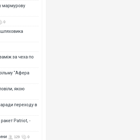
ву мармурову
0
зашляховика
 заміж за чеха по
 фільму "Афера
повіли, якою
заради переходу в
акет Patriot, -
вини
129
0