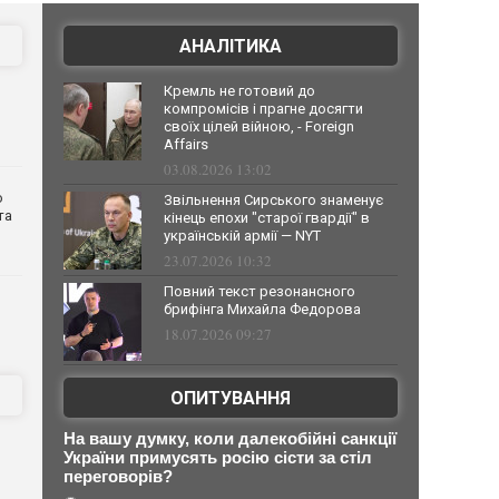
АНАЛІТИКА
Кремль не готовий до
компромісів і прагне досягти
своїх цілей війною, - Foreign
Affairs
03.08.2026 13:02
о
Звільнення Сирського знаменує
та
кінець епохи "старої гвардії" в
українській армії — NYT
23.07.2026 10:32
Повний текст резонансного
брифінга Михайла Федорова
18.07.2026 09:27
ОПИТУВАННЯ
На вашу думку, коли далекобійні санкції
України примусять росію сісти за стіл
переговорів?