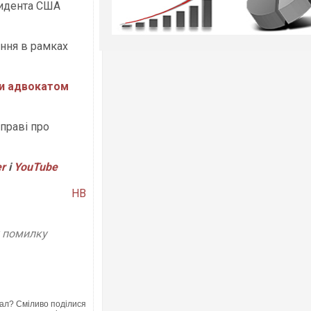
зидента США
ння в рамках
ти адвокатом
справі про
er
і
Y
ouTube
НВ
у помилку
ал? Сміливо поділися