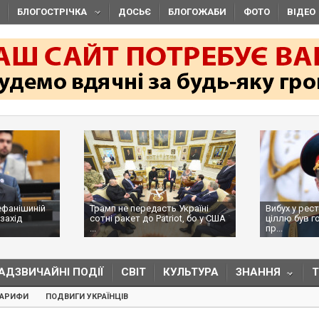
БЛОГОСТРІЧКА
ДОСЬЄ
БЛОГОЖАБИ
ФОТО
ВІДЕО
ефанішиній
Трамп не передасть Україні
Вибух у рес
захід
сотні ракет до Patriot, бо у США
ціллю був г
...
пр...
АДЗВИЧАЙНІ ПОДІЇ
СВІТ
КУЛЬТУРА
ЗНАННЯ
ТАРИФИ
ПОДВИГИ УКРАЇНЦІВ