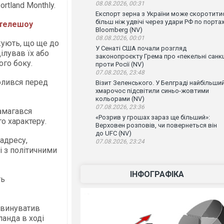
08.08.2026, 00:31
ortland Monthly.
Експорт зерна з України може скоротити
більш ніж удвічі через удари РФ по порта
 телешоу
Bloomberg (NV)
08.08.2026, 00:01
жують, що ще до
У Сенаті США почали розгляд
ілував їх або
законопроєкту Грема про «пекельні санкц
ого боку.
проти Росії (NV)
07.08.2026, 23:48
олився перед
Візит Зеленського. У Белграді найбільши
хмарочос підсвітили синьо-жовтими
кольорами (NV)
07.08.2026, 23:36
амагався
«Розрив у грошах зараз ще більший»:
о характеру.
Верховен розповів, чи повернеться він
до UFC (NV)
адресу,
07.08.2026, 23:24
 з політичними
ІНФОГРАФІКА
ть
звинуватив
ланда в ході