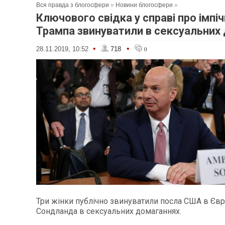
Вся правда з блогосфери
»
Новини блогосфери
»
Ключового свідка у справі про імпі
Трампа звинуватили в сексуальних
•
•
28.11.2019, 10:52
718
0
Три жінки публічно звинуватили посла США в Єв
Сондланда в сексуальних домаганнях.