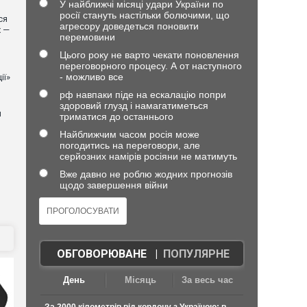
У найближчі місяці удари України по
росії стануть настільки болючими, що
ся
агресору доведеться поновити
х —
перемовини
Цього року не варто чекати поновлення
переговорного процесу. А от наступного
- можливо все
ії»
рф навпаки піде на ескалацію попри
здоровий глузд і намагатиметься
й
триматися до останнього
Найближчим часом росія може
погодитись на переговори, але
серйозних намірів росіяни не матимуть
Вже давно не роблю жодних прогнозів
щодо завершення війни
ОБГОВОРЮВАНЕ
|
ПОПУЛЯРНЕ
День
Місяць
За весь час