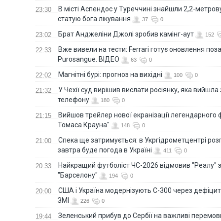
В місті Аспендос у Туреччині знайшли 2,2-метро
23:30
статую бога лікування
37
0
Брат Анджеліни Джолі зробив камінг-аут
23:02
152
Вже вивели на тести: Ferrari готує оновлення по
22:33
Purosangue. ВІДЕО
63
0
Магнітні бурі: прогноз на вихідні
22:02
100
0
У Чехії суд вирішив вислати росіянку, яка вийшла
21:32
телефону
180
0
Вийшов трейлер нової екранізації легендарного
21:15
Томаса Крауна"
148
0
Спека ще затримується: в Укргідрометцентрі роз
21:00
завтра буде погода в Україні
411
0
Найкращий футболіст ЧС-2026 відмовив "Реалу" 
20:33
"Барселону"
194
0
США і Україна модернізують С-300 через дефіцит р
20:00
ЗМІ
226
0
Зеленський прибув до Сербії на важливі перемо
19:44