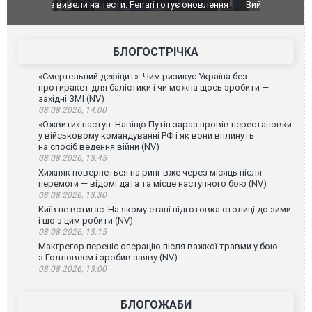
оновлення
Вийшов трейлер нової екранізації легендарного
Зеленський
фільму "Афера Томаса Крауна"
перемовин
БЛОГОСТРІЧКА
«Смертельний дефіцит». Чим ризикує Україна без
протиракет для балістики і чи можна щось зробити —
західні ЗМІ (NV)
08.08.2026, 14:00
«Ожвити» наступ. Навіщо Путін зараз провів перестановки
у військовому командуванні РФ і як вони вплинуть
на спосіб ведення війни (NV)
08.08.2026, 13:45
Хижняк повернеться на ринг вже через місяць після
перемоги — відомі дата та місце наступного бою (NV)
08.08.2026, 13:30
Київ не встигає: На якому етапі підготовка столиці до зими
і що з цим робити (NV)
08.08.2026, 13:15
Макгрегор переніс операцію після важкої травми у бою
з Голловеєм і зробив заяву (NV)
08.08.2026, 13:00
БЛОГОЖАБИ