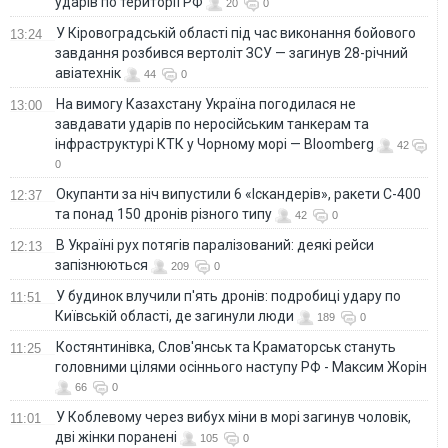
ударів по території РФ
20
0
У Кіровоградській області під час виконання бойового
13:24
завдання розбився вертоліт ЗСУ — загинув 28-річний
авіатехнік
44
0
На вимогу Казахстану Україна погодилася не
13:00
завдавати ударів по неросійським танкерам та
інфраструктурі КТК у Чорному морі — Bloomberg
42
0
Окупанти за ніч випустили 6 «Іскандерів», ракети С-400
12:37
та понад 150 дронів різного типу
42
0
В Україні рух потягів паралізований: деякі рейси
12:13
запізнюються
209
0
У будинок влучили п'ять дронів: подробиці удару по
11:51
Київській області, де загинули люди
189
0
Костянтинівка, Слов'янськ та Краматорськ стануть
11:25
головними цілями осіннього наступу РФ - Максим Жорін
66
0
У Коблевому через вибух міни в морі загинув чоловік,
11:01
дві жінки поранені
105
0