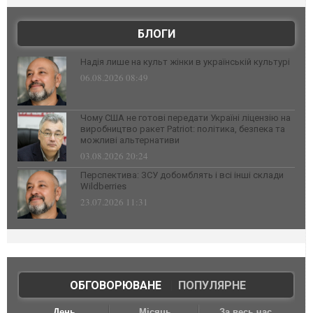
БЛОГИ
Надія лише на культ жінки в українській культурі
06.08.2026 08:49
Чому США не готові передати Україні ліцензію на
виробництво ракет Patriot: політика, безпека та
можливі альтернативи
03.08.2026 20:24
Перспектива: ЗСУ добомблять і всі інші склади
Wildberries
23.07.2026 11:31
ОБГОВОРЮВАНЕ
|
ПОПУЛЯРНЕ
День
Місяць
За весь час