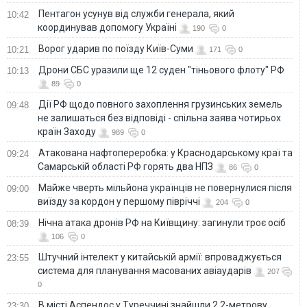
Пентагон усунув від служби генерала, який
10:42
координував допомогу Україні
190
0
Ворог ударив по поїзду Київ-Суми
10:21
171
0
Дрони СБС уразили ще 12 суден "тіньового флоту" РФ
10:13
89
0
Дії РФ щодо повного захоплення грузинських земель
09:48
не залишаться без відповіді - спільна заява чотирьох
країн Заходу
989
0
Атакована нафтопереробка: у Краснодарському краї та
09:24
Самарській області РФ горять два НПЗ
86
0
Майже чверть мільйона українців не повернулися після
09:00
виїзду за кордон у першому півріччі
204
0
Нічна атака дронів РФ на Київщину: загинули троє осіб
08:39
106
0
Штучний інтелект у китайській армії: впроваджується
23:55
система для планування масованих авіаударів
207
0
В місті Аспендос у Туреччині знайшли 2,2-метрову
23:30