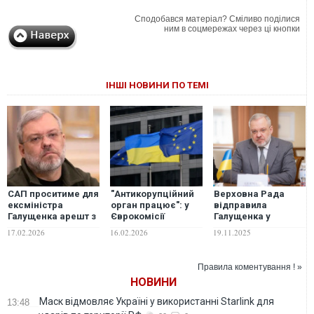
Сподобався матеріал? Сміливо поділися
ним в соцмережах через ці кнопки
ІНШІ НОВИНИ ПО ТЕМІ
САП проситиме для
"Антикорупційний
Верховна Рада
ексміністра
орган працює": у
відправила
Галущенка арешт з
Єврокомісії
Галущенка у
альтернативою
прокоментували
відставку
17.02.2026
16.02.2026
19.11.2025
застави в 425 млн
затримання
гривень
Галущенка
Правила коментування ! »
НОВИНИ
Маск відмовляє Україні у використанні Starlink для
13:48