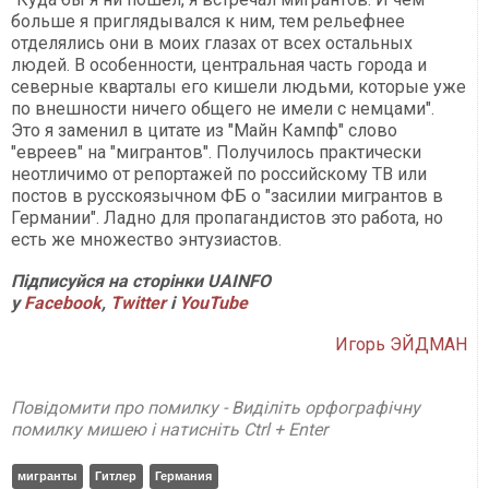
больше я приглядывался к ним, тем рельефнее
отделялись они в моих глазах от всех остальных
людей. В особенности, центральная часть города и
северные кварталы его кишели людьми, которые уже
по внешности ничего общего не имели с немцами".
Это я заменил в цитате из "Майн Кампф" слово
"евреев" на "мигрантов". Получилось практически
неотличимо от репортажей по российскому ТВ или
постов в русскоязычном ФБ о "засилии мигрантов в
Германии". Ладно для пропагандистов это работа, но
есть же множество энтузиастов.
Підписуйся на сторінки UAINFO
у
Facebook
,
Twitter
і
Y
ouTube
Игорь ЭЙДМАН
Повідомити про помилку - Виділіть орфографічну
помилку мишею і натисніть Ctrl + Enter
мигранты
Гитлер
Германия