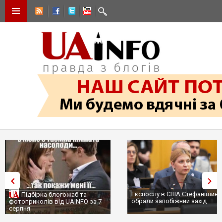
Експослу в США Стефанішині
Підбірка блогожаб та
обрали запобіжний захід
фотоприколів від UAINFO за 7
серпня