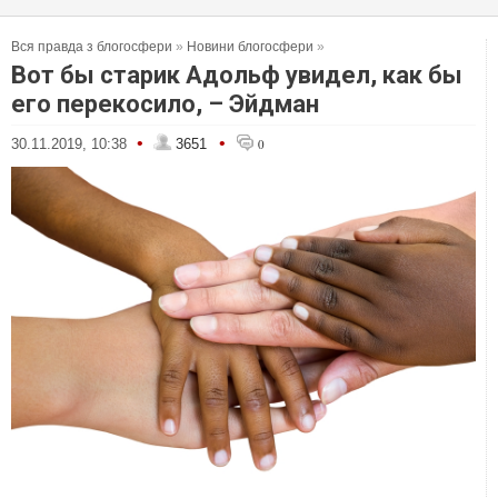
Вся правда з блогосфери
»
Новини блогосфери
»
Вот бы старик Адольф увидел, как бы
его перекосило, – Эйдман
•
•
30.11.2019, 10:38
3651
0