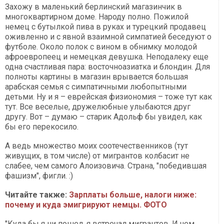
Захожу в маленький берлинский магазинчик в
многоквартирном доме. Народу полно. Пожилой
немец с бутылкой пива в руках и турецкий продавец
оживленно и с явной взаимной симпатией беседуют о
футболе. Около полок с вином в обнимку молодой
афроевропеец и немецкая девушка. Неподалеку еще
одна счастливая пара: восточноазиатка и блондин. Для
полноты картины в магазин врывается большая
арабская семья с симпатичными любопытными
детьми. Ну и я – еврейская физиономия – тоже тут как
тут. Все веселые, дружелюбные улыбаются друг
другу. Вот – думаю – старик Адольф бы увидел, как
бы его перекосило.
А ведь множество моих соотечественников (тут
живущих, в том числе) от мигрантов колбасит не
слабее, чем самого Алоизовича. Страна, "победившая
фашизм", фигли. :)
Читайте также:
Зарплаты больше, налоги ниже:
почему и куда эмигрируют немцы. ФОТО
"Куда бы я ни пошел, я встречал мигрантов. И чем