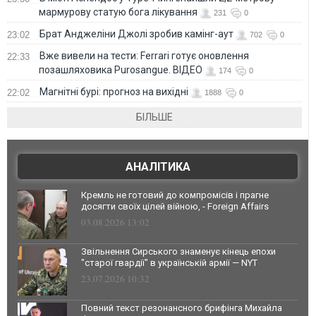
мармурову статую бога лікування
231
0
Брат Анджеліни Джолі зробив камінг-аут
23:02
702
0
Вже вивели на тести: Ferrari готує оновлення
22:33
позашляховика Purosangue. ВІДЕО
174
0
Магнітні бурі: прогноз на вихідні
22:02
1888
0
БІЛЬШЕ
АНАЛІТИКА
Кремль не готовий до компромісів і прагне
досягти своїх цілей війною, - Foreign Affairs
03.08.2026 13:02
Звільнення Сирського знаменує кінець епохи
"старої гвардії" в українській армії — NYT
23.07.2026 10:32
Повний текст резонансного брифінга Михайла