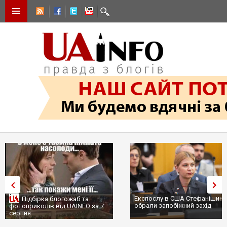
Експослу в США Стефанішині
Підбірка блогожаб та
обрали запобіжний захід
фотоприколів від UAINFO за 7
серпня