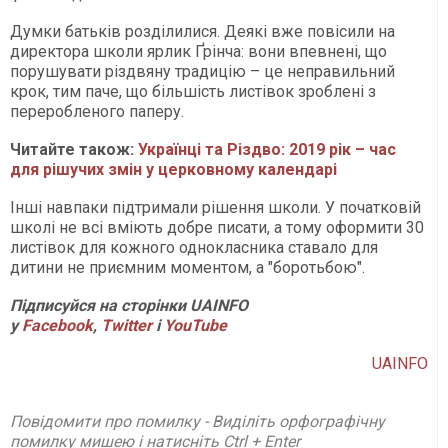
Думки батьків розділилися. Деякі вже повісили на
директора школи ярлик Ґрінча: вони впевнені, що
порушувати різдвяну традицію – це неправильний
крок, тим паче, що більшість листівок зроблені з
переробленого паперу.
Читайте також:
Українці та Різдво: 2019 рік – час
для рішучих змін у церковному календарі
Інші навпаки підтримали рішення школи. У початковій
школі не всі вміють добре писати, а тому оформити 30
листівок для кожного однокласника ставало для
дитини не приємним моментом, а "боротьбою".
Підписуйся на сторінки UAINFO
у
Facebook
,
Twitter
і
Y
ouTube
UAINFO
Повідомити про помилку - Виділіть орфографічну
помилку мишею і натисніть Ctrl + Enter