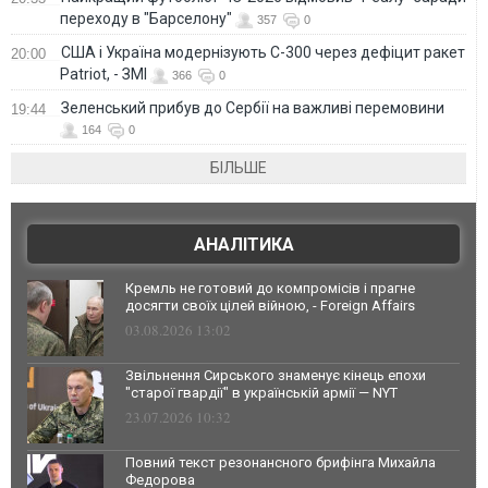
переходу в "Барселону"
357
0
США і Україна модернізують С-300 через дефіцит ракет
20:00
Patriot, - ЗМІ
366
0
Зеленський прибув до Сербії на важливі перемовини
19:44
164
0
БІЛЬШЕ
АНАЛІТИКА
Кремль не готовий до компромісів і прагне
досягти своїх цілей війною, - Foreign Affairs
03.08.2026 13:02
Звільнення Сирського знаменує кінець епохи
"старої гвардії" в українській армії — NYT
23.07.2026 10:32
Повний текст резонансного брифінга Михайла
Федорова