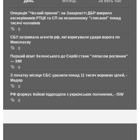
День
Місяць
За весь час
Операція "Чесний призов": на Закарпатті ДБР викрило
екскерівників РТЦК та СП на незаконному "списанні" понад
тисячі чоловіків
0
СБУ затримала агентів рф, які коригували удари ворога по
Миколаєву
0
Перший візит Зеленського до Сербії стане "ляпасом росіянам"
— ЗМІ
0
З початку місяця СБС уразили понад 11 тисяч ворожих цілей, -
Мадяр
0
РФ формує бойові підрозділи з українських полонених, - ISW
0