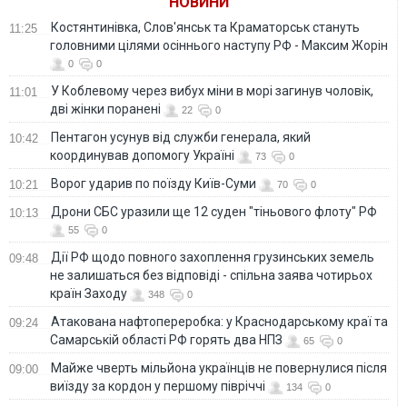
НОВИНИ
Костянтинівка, Слов'янськ та Краматорськ стануть
11:25
головними цілями осіннього наступу РФ - Максим Жорін
0
0
У Коблевому через вибух міни в морі загинув чоловік,
11:01
дві жінки поранені
22
0
Пентагон усунув від служби генерала, який
10:42
координував допомогу Україні
73
0
Ворог ударив по поїзду Київ-Суми
10:21
70
0
Дрони СБС уразили ще 12 суден "тіньового флоту" РФ
10:13
55
0
Дії РФ щодо повного захоплення грузинських земель
09:48
не залишаться без відповіді - спільна заява чотирьох
країн Заходу
348
0
Атакована нафтопереробка: у Краснодарському краї та
09:24
Самарській області РФ горять два НПЗ
65
0
Майже чверть мільйона українців не повернулися після
09:00
виїзду за кордон у першому півріччі
134
0