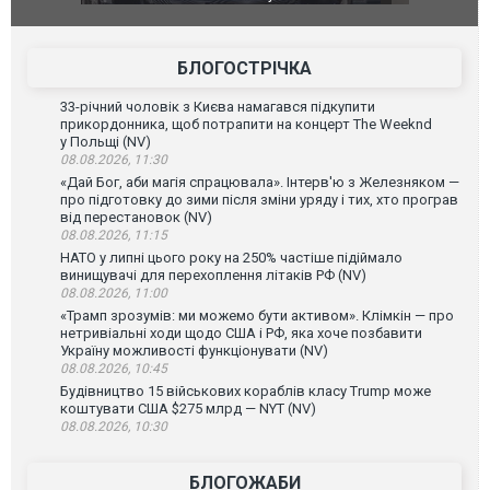
фільму "Афера Томаса Крауна"
перемовин
БЛОГОСТРІЧКА
33-річний чоловік з Києва намагався підкупити
прикордонника, щоб потрапити на концерт The Weeknd
у Польщі (NV)
08.08.2026, 11:30
«Дай Бог, аби магія спрацювала». Інтерв'ю з Железняком —
про підготовку до зими після зміни уряду і тих, хто програв
від перестановок (NV)
08.08.2026, 11:15
НАТО у липні цього року на 250% частіше підіймало
винищувачі для перехоплення літаків РФ (NV)
08.08.2026, 11:00
«Трамп зрозумів: ми можемо бути активом». Клімкін — про
нетривіальні ходи щодо США і РФ, яка хоче позбавити
Україну можливості функціонувати (NV)
08.08.2026, 10:45
Будівництво 15 військових кораблів класу Trump може
коштувати США $275 млрд — NYT (NV)
08.08.2026, 10:30
БЛОГОЖАБИ