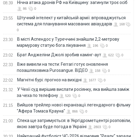
Нічна атака дронів РФ на Київщину: загинули троє осіб
08:39
86
0
Штучний інтелект у китайській армії: впроваджується
23:55
система для планування масованих авіаударів
168
0
В місті Аспендос у Туреччині знайшли 2,2-метрову
23:30
мармурову статую бога лікування
196
0
Брат Анджеліни Джолі зробив камінг-аут
23:02
622
0
Вже вивели на тести: Ferrari готує оновлення
22:33
позашляховика Purosangue. ВІДЕО
158
0
Магнітні бурі: прогноз на вихідні
22:02
1677
0
У Чехії суд вирішив вислати росіянку, яка вийшла заміж
21:32
за чеха по телефону
520
0
Вийшов трейлер нової екранізації легендарного фільму
21:15
"Афера Томаса Крауна"
866
0
Спека ще затримується: в Укргідрометцентрі розповіли,
21:00
якою завтра буде погода в Україні
2803
0
Найкращий футболіст ЧС-2026 відмовив "Реалу" заради
20:33