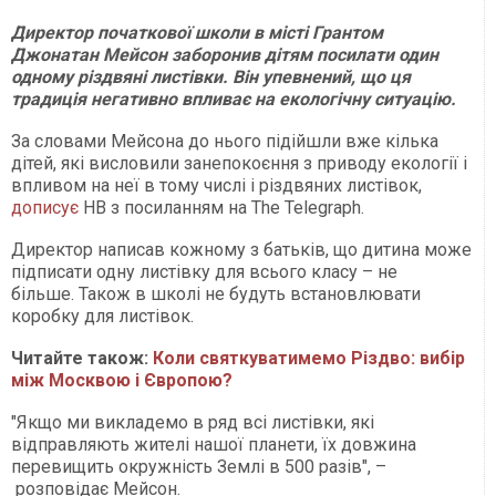
Директор початкової школи в місті Грантом
Джонатан Мейсон заборонив дітям посилати один
одному різдвяні листівки. Він упевнений, що ця
традиція негативно впливає на екологічну ситуацію.
За словами Мейсона до нього підійшли вже кілька
дітей, які висловили занепокоєння з приводу екології і
впливом на неї в тому числі і різдвяних листівок,
дописує
НВ з посиланням на The Telegraph.
Директор написав кожному з батьків, що дитина може
підписати одну листівку для всього класу – не
більше. Також в школі не будуть встановлювати
коробку для листівок.
Читайте також:
Коли святкуватимемо Різдво: вибір
між Москвою і Європою?
"Якщо ми викладемо в ряд всі листівки, які
відправляють жителі нашої планети, їх довжина
перевищить окружність Землі в 500 разів", –
розповідає Мейсон.