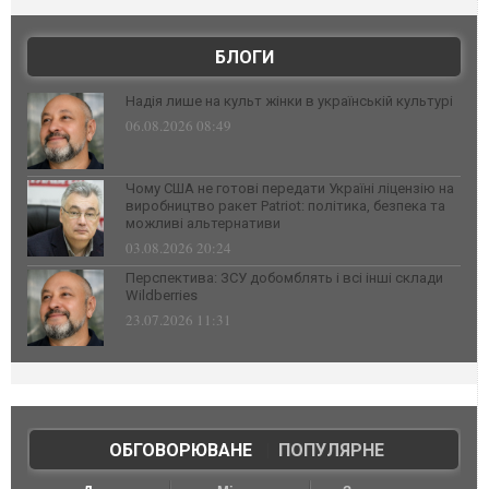
БЛОГИ
Надія лише на культ жінки в українській культурі
06.08.2026 08:49
Чому США не готові передати Україні ліцензію на
виробництво ракет Patriot: політика, безпека та
можливі альтернативи
03.08.2026 20:24
Перспектива: ЗСУ добомблять і всі інші склади
Wildberries
23.07.2026 11:31
ОБГОВОРЮВАНЕ
|
ПОПУЛЯРНЕ