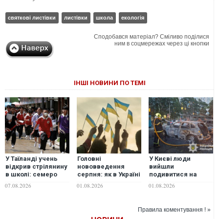
святкові листівки
листівки
школа
екологія
Сподобався матеріал? Сміливо поділися
ним в соцмережах через ці кнопки
ІНШІ НОВИНИ ПО ТЕМІ
У Таїланді учень
Головні
У Києві люди
відкрив стрілянину
нововведення
вийшли
в школі: семеро
серпня: як в Україні
подивитися на
загиблих, 15
зміняться
наслідки удару — в
07.08.2026
01.08.2026
01.08.2026
поранених
соцвиплати,
той момент росіяни
мобілізаційні
знову вгатили
норми та
Правила коментування ! »
комуналка