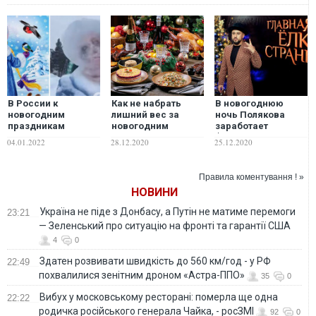
В России к
Как не набрать
В новогоднюю
новогодним
лишний вес за
ночь Полякова
праздникам
новогодним
заработает
слепили
столом: советы
$150000, Монатик –
04.01.2022
28.12.2020
25.12.2020
"Снегурочку-
диетологов
$100000. Как в
зомби"
Украине будут
развлекаться на
Правила коментування ! »
новогодние
НОВИНИ
праздники в
условиях
Україна не піде з Донбасу, а Путін не матиме перемоги
23:21
карантина
— Зеленський про ситуацію на фронті та гарантії США
4
0
Здатен розвивати швидкість до 560 км/год - у РФ
22:49
похвалилися зенітним дроном «Астра-ППО»
35
0
Вибух у московському ресторані: померла ще одна
22:22
родичка російського генерала Чайка, - росЗМІ
92
0