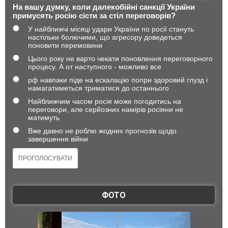
На вашу думку, коли далекобійні санкції України
примусять росію сісти за стіл переговорів?
У найближчі місяці удари України по росії стануть
настільки болючими, що агресору доведеться
поновити перемовини
Цього року не варто чекати поновлення переговорного
процесу. А от наступного - можливо все
рф навпаки піде на ескалацію попри здоровий глузд і
намагатиметься триматися до останнього
Найближчим часом росія може погодитись на
переговори, але серйозних намірів росіяни не
матимуть
Вже давно не роблю жодних прогнозів щодо
завершення війни
ФОТО