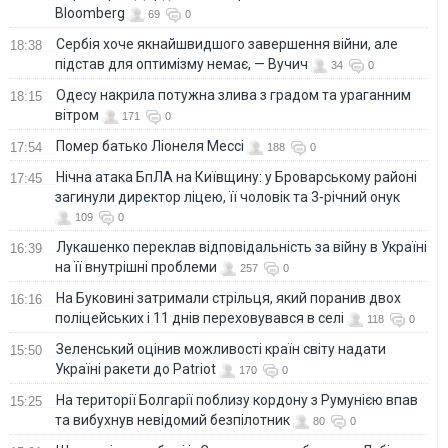
Bloomberg
69
0
Сербія хоче якнайшвидшого завершення війни, але
18:38
підстав для оптимізму немає, — Вучич
34
0
Одесу накрила потужна злива з градом та ураганним
18:15
вітром
171
0
Помер батько Ліонеля Мессі
17:54
188
0
Нічна атака БпЛА на Київщину: у Броварському районі
17:45
загинули директор ліцею, її чоловік та 3-річний онук
109
0
Лукашенко переклав відповідальність за війну в Україні
16:39
на її внутрішні проблеми
257
0
На Буковині затримали стрільця, який поранив двох
16:16
поліцейських і 11 днів переховувався в селі
118
0
Зеленський оцінив можливості країн світу надати
15:50
Україні ракети до Patriot
170
0
На території Болгарії поблизу кордону з Румунією впав
15:25
та вибухнув невідомий безпілотник
80
0