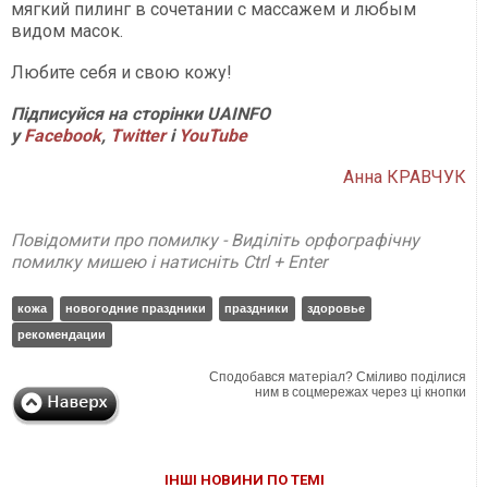
мягкий пилинг в сочетании с массажем и любым
видом масок.
Любите себя и свою кожу!
Підписуйся на сторінки UAINFO
у
Facebook
,
Twitter
і
Y
ouTube
Анна КРАВЧУК
Повідомити про помилку - Виділіть орфографічну
помилку мишею і натисніть Ctrl + Enter
кожа
новогодние праздники
праздники
здоровье
рекомендации
Сподобався матеріал? Сміливо поділися
ним в соцмережах через ці кнопки
ІНШІ НОВИНИ ПО ТЕМІ