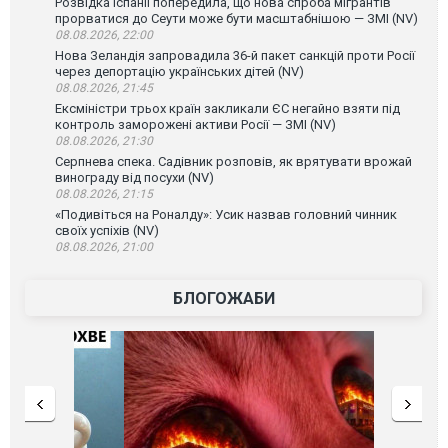
Розвідка Іспанії попередила, що нова спроба мігрантів
прорватися до Сеути може бути масштабнішою — ЗМІ (NV)
08.08.2026, 22:00
Нова Зеландія запровадила 36-й пакет санкцій проти Росії
через депортацію українських дітей (NV)
08.08.2026, 21:45
Ексміністри трьох країн закликали ЄС негайно взяти під
контроль заморожені активи Росії — ЗМІ (NV)
08.08.2026, 21:30
Серпнева спека. Садівник розповів, як врятувати врожай
винограду від посухи (NV)
08.08.2026, 21:15
«Подивіться на Роналду»: Усик назвав головний чинник
своїх успіхів (NV)
08.08.2026, 21:00
БЛОГОЖАБИ