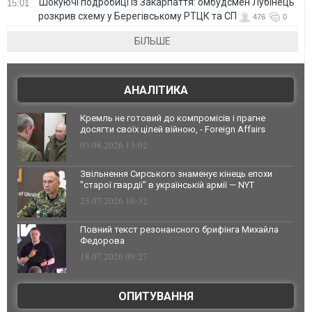
Шокуючі подробиці із Закарпаття: омбудсмен Лубінець
15:01
розкрив схему у Берегівському РТЦК та СП
476
0
БІЛЬШЕ
АНАЛІТИКА
Кремль не готовий до компромісів і прагне
досягти своїх цілей війною, - Foreign Affairs
03.08.2026 13:02
Звільнення Сирського знаменує кінець епохи
"старої гвардії" в українській армії — NYT
23.07.2026 10:32
Повний текст резонансного брифінга Михайла
Федорова
18.07.2026 09:27
ОПИТУВАННЯ