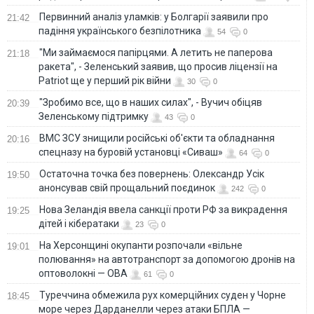
Первинний аналіз уламків: у Болгарії заявили про
21:42
падіння українського безпілотника
54
0
"Ми займаємося папірцями. А летить не паперова
21:18
ракета", - Зеленський заявив, що просив ліцензії на
Patriot ще у перший рік війни
30
0
"Зробимо все, що в наших силах", - Вучич обіцяв
20:39
Зеленському підтримку
43
0
ВМС ЗСУ знищили російські об'єкти та обладнання
20:16
спецназу на буровій установці «Сиваш»
64
0
Остаточна точка без повернень: Олександр Усік
19:50
анонсував свій прощальний поєдинок
242
0
Нова Зеландія ввела санкції проти РФ за викрадення
19:25
дітей і кібератаки
23
0
На Херсонщині окупанти розпочали «вільне
19:01
полювання» на автотранспорт за допомогою дронів на
оптоволокні — ОВА
61
0
Туреччина обмежила рух комерційних суден у Чорне
18:45
море через Дарданелли через атаки БПЛА —