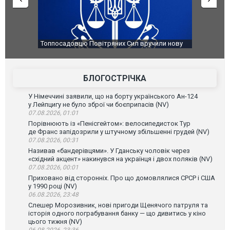
чили нову
Сили оборони уразили Ярославський НПЗ:
Неймар вл
губернатор регіону заявив про наймасштабнішу
"Сантоса".
атаку. ВІДЕО
БЛОГОСТРІЧКА
У Німеччині заявили, що на борту українського Ан-124
у Лейпцигу не було зброї чи боєприпасів (NV)
07.08.2026, 01:01
Порівнюють із «Пенісгейтом»: велосипедисток Тур
де Франс запідозрили у штучному збільшенні грудей (NV)
07.08.2026, 00:31
Називав «бандерівцями». У Гданську чоловік через
«східний акцент» накинувся на українця і двох поляків (NV)
07.08.2026, 00:01
Приховано від сторонніх. Про що домовлялися СРСР і США
у 1990 році (NV)
06.08.2026, 23:48
Слешер Морозивник, нові пригоди Щенячого патруля та
історія одного пограбування банку — що дивитись у кіно
цього тижня (NV)
06.08.2026, 23:36