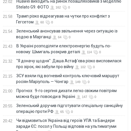
Huawei виходить на ринок позашляховиків з моделлю
22:02
Stelato G9. ФОТО
162
0
Трамп різко відреагував на чутки про конфлікт з
21:58
Гегсетом
60
0
Зеленський анонсував звільнення через ситуацію із
21:54
водою в Марганці
64
0
В Україні розподіляти електроенергію будуть по-
21:43
новому: Шмигаль розкрив деталі
114
0
"Я доначу щодня": Даша Астаф'єва різко висловилася
21:32
про зірок, які забули про війну
102
0
ЗСУ взяли під вогневий контроль ключовий маршрут
21:15
росіян Маріуполь — Чонгар
149
0
Прогноз: 9-го серпня дихати легко свіжим повітрям
21:00
можна буде повсюди в Україні
147
0
Зеленський доручив підготувати спеціальну санкційну
20:55
операцію проти РФ
65
0
Чи відмовиться Україна від героїв УПА та Бандери
20:42
заради ЄС: посол у Польщі відповів на ультиматуми