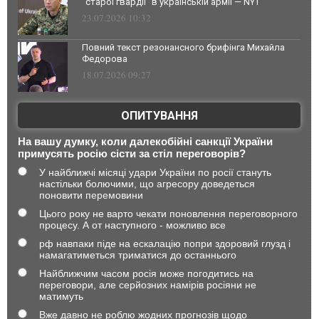
"старої гвардії" в українській армії — NYT
23.07.2026 10:32
Повний текст резонансного брифінга Михайла
Федорова
18.07.2026 09:27
ОПИТУВАННЯ
На вашу думку, коли далекобійні санкції України
примусять росію сісти за стіл переговорів?
У найближчі місяці удари України по росії стануть
настільки болючими, що агресору доведеться
поновити перемовини
Цього року не варто чекати поновлення переговорного
процесу. А от наступного - можливо все
рф навпаки піде на ескалацію попри здоровий глузд і
намагатиметься триматися до останнього
Найближчим часом росія може погодитись на
переговори, але серйозних намірів росіяни не
матимуть
Вже давно не роблю жодних прогнозів щодо