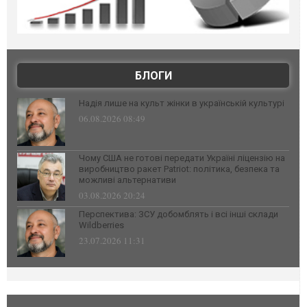
БЛОГИ
Надія лише на культ жінки в українській культурі
06.08.2026 08:49
Чому США не готові передати Україні ліцензію на
виробництво ракет Patriot: політика, безпека та
можливі альтернативи
03.08.2026 20:24
Перспектива: ЗСУ добомблять і всі інші склади
Wildberries
23.07.2026 11:31