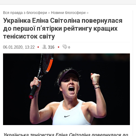
Вся правда з блогосфери
»
Новини блогосфери
»
Українка Еліна Світоліна повернулася
до першої п’ятірки рейтингу кращих
тенісисток світу
•
•
06.01.2020, 13:22
316
0
Українська тенісистка Еліна Світоліна повернулася до