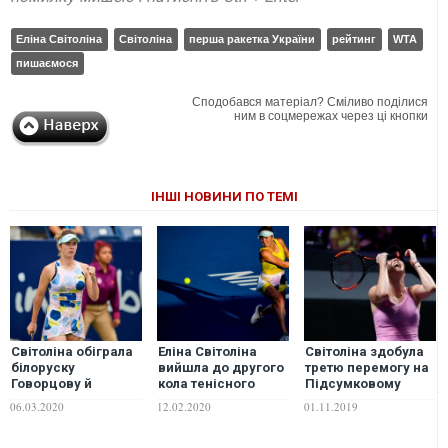
Еліна Світоліна
Світоліна
перша ракетка України
рейтинг
WTA
пишаємося
Сподобався матеріал? Сміливо поділися
ним в соцмережах через ці кнопки
ІНШІ НОВИНИ ПО ТЕМІ
Світоліна обіграла
Еліна Світоліна
Світоліна здобула
білоруску
вийшла до другого
третю перемогу на
Говорцову й
кола тенісного
Підсумковому
вийшла до
турніру в Хуахіні
турнірі WTA
06.03.2020
12.02.2020
01.11.2019
чвертьфіналу
турніру Monterrey
Open