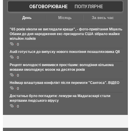
ОБГОВОРЮВАНЕ
|
ПОПУЛЯРНЕ
День
Місяць
За весь час
"65 років ніколи не виглядали краще", - фото-привітання Мішель
Обами до дня народження екс-президента США зібрало майже
мільйон лайків
0
Audi готується до випуску нового покоління позашляховика Q8
0
Рецепт молодості виявився простішим: володіння кількома
мовами омолоджує мозок на десяток років
0
Неймар влаштував конфлікт після перемоги "Сантоса". ВІДЕО
0
Достатньо було погладити: лемури на Мадагаскарі стали
жертвами людського вірусу
0