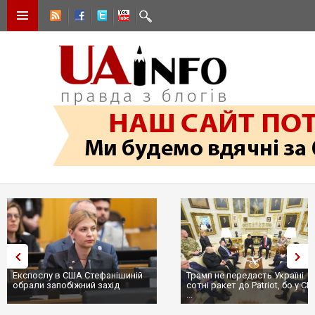
Експослу в США Стефанішиній
Трамп не передасть Україні
обрали запобіжний захід
сотні ракет до Patriot, бо у С
...