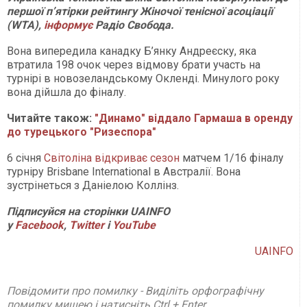
першої п’ятірки рейтингу Жіночої тенісної асоціації
(WTA),
інформує
Радіо Свобода.
Вона випередила канадку Б’янку Андреєску, яка
втратила 198 очок через відмову брати участь на
турнірі в новозеландському Окленді. Минулого року
вона дійшла до фіналу.
Читайте також:
"Динамо" віддало Гармаша в оренду
до турецького "Ризеспора"
6 січня
Світоліна відкриває сезон
матчем 1/16 фіналу
турніру Brisbane International в Австралії. Вона
зустрінеться з Даніелою Коллінз.
Підписуйся на сторінки UAINFO
у
Facebook
,
Twitter
і
Y
ouTube
UAINFO
Повідомити про помилку - Виділіть орфографічну
помилку мишею і натисніть Ctrl + Enter