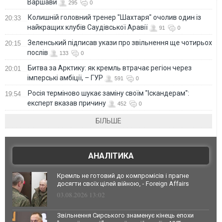
Варшави
295
0
Колишній головний тренер "Шахтаря" очолив один із
20:33
найкращих клубів Саудівської Аравії
91
0
Зеленський підписав укази про звільнення ще чотирьох
20:15
послів
133
0
Битва за Арктику: як кремль втрачає регіон через
20:01
імперські амбіції, – ГУР
591
0
Росія терміново шукає заміну своїм "Іскандерам":
19:54
експерт вказав причину
452
0
БІЛЬШЕ
АНАЛІТИКА
Кремль не готовий до компромісів і прагне
досягти своїх цілей війною, - Foreign Affairs
03.08.2026 13:02
Звільнення Сирського знаменує кінець епохи