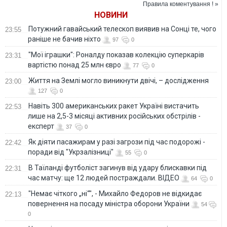
Правила коментування ! »
НОВИНИ
Потужний гавайський телескоп виявив на Сонці те, чого
23:55
раніше не бачив ніхто
97
0
"Мої іграшки": Роналду показав колекцію суперкарів
23:31
вартістю понад 25 млн євро
77
0
Життя на Землі могло виникнути двічі, – дослідження
23:00
127
0
Навіть 300 американських ракет Україні вистачить
22:53
лише на 2,5-3 місяці активних російських обстрілів -
експерт
37
0
Як діяти пасажирам у разі загрози під час подорожі -
22:42
поради від "Укрзалізниці"
55
0
В Таїланді футболіст загинув від удару блискавки під
22:31
час матчу: ще 12 людей постраждали. ВІДЕО
64
0
"Немає чіткого „ні“", - Михайло Федоров не відкидає
22:13
повернення на посаду міністра оборони України
54
0