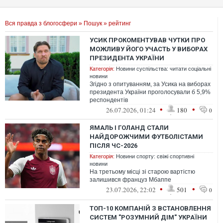
Вся правда з блогосфери
»
Пошук
» рейтинг
УСИК ПРОКОМЕНТУВАВ ЧУТКИ ПРО
МОЖЛИВУ ЙОГО УЧАСТЬ У ВИБОРАХ
ПРЕЗИДЕНТА УКРАЇНИ
Категорія:
Новини суспільства: читати соціальні
новини
Згідно з опитуванням, за Усика на виборах
президента України проголосували б 5,9%
респондентів
•
•
26.07.2026, 01:24
180
0
ЯМАЛЬ І ГОЛАНД СТАЛИ
НАЙДОРОЖЧИМИ ФУТБОЛІСТАМИ
ПІСЛЯ ЧС-2026
Категорія:
Новини спорту: свіжі спортивні
новини
На третьому місці зі старою вартістю
залишився француз Мбаппе
•
•
23.07.2026, 22:02
501
0
ТОП-10 КОМПАНІЙ З ВСТАНОВЛЕННЯ
СИСТЕМ "РОЗУМНИЙ ДІМ" УКРАЇНИ