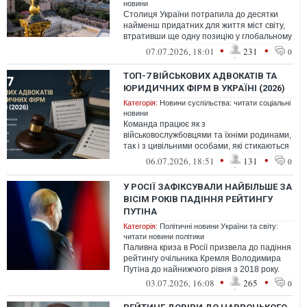
новини
Столиця України потрапила до десятки
найменш придатних для життя міст світу,
втративши ще одну позицію у глобальному
вимірі комфортності.
•
•
07.07.2026, 18:01
231
0
ТОП-7 ВІЙСЬКОВИХ АДВОКАТІВ ТА
ЮРИДИЧНИХ ФІРМ В УКРАЇНІ (2026)
Категорія:
Новини суспільства: читати соціальні
новини
Команда працює як з
військовослужбовцями та їхніми родинами,
так і з цивільними особами, які стикаються
з питаннями мобілізації. Перевагою
•
•
06.07.2026, 18:51
131
0
компанії є ...
У РОСІЇ ЗАФІКСУВАЛИ НАЙБІЛЬШЕ ЗА
ВІСІМ РОКІВ ПАДІННЯ РЕЙТИНГУ
ПУТІНА
Категорія:
Політичні новини України та світу:
читати новини політики
Паливна криза в Росії призвела до падіння
рейтингу очільника Кремля Володимира
Путіна до найнижчого рівня з 2018 року.
•
•
03.07.2026, 16:08
265
0