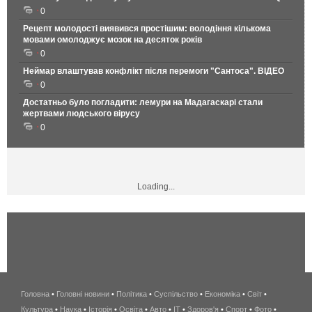
0
Рецепт молодості виявився простішим: володіння кількома
мовами омолоджує мозок на десяток років
0
Неймар влаштував конфлікт після перемоги "Сантоса". ВІДЕО
0
Достатньо було погладити: лемури на Мадагаскарі стали
жертвами людського вірусу
0
Loading...
Головна
•
Головні новини
•
Політика
•
Суспільство
•
Економіка
беспроводной
•
Світ
•
Культура
•
Наука
•
Історія
•
Освіта
•
Авто
•
IT
•
Здоров'я
интернет
•
Спорт
•
Фото
•