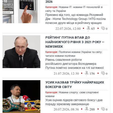
2026
Категорія:
Новини ІТ: новини ІТ-технологій зі
світу та України
Приємно від того, що команда Розумний
Дім - Home Technology Group / HTG посіла
почесне друге місце в рейтингу кращих
компаній з встановлення Систем «Р...
•
•
22.07.2026, 12:00
65
0
РЕЙТИНГ ПУТІНА ВПАВ ДО
НАЙНИЖЧОГО РІВНЯ З 2021 РОКУ —
NEWSWEEK
Категорія:
Політичні новини України та світу:
читати новини політики
Рівень схвалення роботи
російського диктатора Володимира
Путіна помітно знизився на тлі затяжної
війни проти України, посилення цифрової
•
•
21.07.2026, 12:30
156
0
цензури та па...
УСИК НАЗВАВ ТРІЙКУ НАЙКРАЩИХ
БОКСЕРІВ СВІТУ
Категорія:
Новини спорту: свіжі спортивні
новини
Усик оцінив лідерів світового боксу і дав
пораду зірковому американцю
•
•
20.07.2026, 08:36
288
0