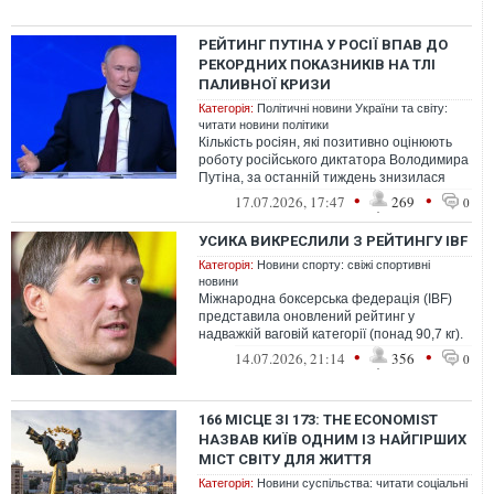
РЕЙТИНГ ПУТІНА У РОСІЇ ВПАВ ДО
РЕКОРДНИХ ПОКАЗНИКІВ НА ТЛІ
ПАЛИВНОЇ КРИЗИ
Категорія:
Політичні новини України та світу:
читати новини політики
Кількість росіян, які позитивно оцінюють
роботу російського диктатора Володимира
Путіна, за останній тиждень знизилася
одразу на п’ять процентних пунк...
•
•
17.07.2026, 17:47
269
0
УСИКА ВИКРЕСЛИЛИ З РЕЙТИНГУ IBF
Категорія:
Новини спорту: свіжі спортивні
новини
Міжнародна боксерська федерація (IBF)
представила оновлений рейтинг у
надважкій ваговій категорії (понад 90,7 кг).
Головною новиною свіжого релізу ста...
•
•
14.07.2026, 21:14
356
0
166 МІСЦЕ ЗІ 173: THE ECONOMIST
НАЗВАВ КИЇВ ОДНИМ ІЗ НАЙГІРШИХ
МІСТ СВІТУ ДЛЯ ЖИТТЯ
Категорія:
Новини суспільства: читати соціальні