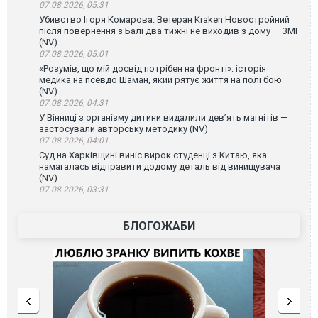
07.08.2026, 05:31
Убивство Ігоря Комарова. Ветеран Kraken Новостройний
після повернення з Балі два тижні не виходив з дому — ЗМІ
(NV)
07.08.2026, 05:01
«Розумів, що мій досвід потрібен на фронті»: історія
медика на псевдо Шаман, який рятує життя на полі бою
(NV)
07.08.2026, 04:31
У Вінниці з організму дитини видалили дев’ять магнітів —
застосували авторську методику (NV)
07.08.2026, 04:01
Суд на Харківщині виніс вирок студенці з Китаю, яка
намагалась відправити додому деталь від винищувача
(NV)
07.08.2026, 03:31
БЛОГОЖАБИ