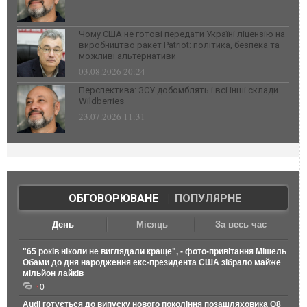
Чому США не готові передати Україні ліцензію на
виробництво ракет Patriot: політика, безпека та
можливі альтернативи
03.08.2026 20:24
Перспектива: ЗСУ добомблять і всі інші склади
Wildberries
23.07.2026 11:31
ОБГОВОРЮВАНЕ
|
ПОПУЛЯРНЕ
День
Місяць
За весь час
"65 років ніколи не виглядали краще", - фото-привітання Мішель
Обами до дня народження екс-президента США зібрало майже
мільйон лайків
0
Audi готується до випуску нового покоління позашляховика Q8