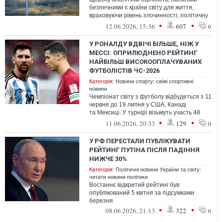
безпечними є країни світу для життя,
враховуючи рівень злочинності, політичну
стабільність, участь у збройних кон...
•
•
12.06.2026, 15:36
607
0
У РОНАЛДУ ВДВІЧІ БІЛЬШЕ, НІЖ У
МЕССІ: ОПРИЛЮДНЕНО РЕЙТИНГ
НАЙБІЛЬШ ВИСОКООПЛАЧУВАНИХ
ФУТБОЛІСТІВ ЧС-2026
Категорія:
Новини спорту: свіжі спортивні
новини
Чемпіонат світу з футболу відбудеться з 11
червня до 19 липня у США, Канаді
та Мексиці. У турнірі візьмуть участь 48
збірних.
•
•
11.06.2026, 20:33
129
0
У РФ ПЕРЕСТАЛИ ПУБЛІКУВАТИ
РЕЙТИНГ ПУТІНА ПІСЛЯ ПАДІННЯ
НИЖЧЕ 30%
Категорія:
Політичні новини України та світу:
читати новини політики
Востаннє відкритий рейтинг був
опублікований 5 квітня за підсумками
березня
•
•
08.06.2026, 21:13
322
0