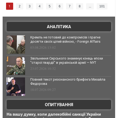
1
2
3
4
5
6
7
8
...
101
АНАЛІТИКА
Кремль не готовий до компромісів і прагне
досягти своїх цілей війною, - Foreign Affairs
03.08.2026 13:02
Звільнення Сирського знаменує кінець епохи
"старої гвардії" в українській армії — NYT
23.07.2026 10:32
Повний текст резонансного брифінга Михайла
Федорова
18.07.2026 09:27
ОПИТУВАННЯ
На вашу думку, коли далекобійні санкції України