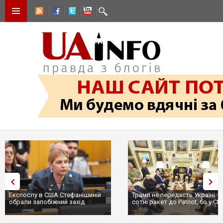
Експослу в США Стефанішиній
Трамп не передасть Україні
обрали запобіжний захід
сотні ракет до Patriot, бо у С
...