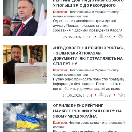
РЕЙТИНГ ДОВІРИ ДО НАВРОЦЬКОГО
У ПОЛЬЩІ ЗРІС ДО РЕКОРДНОГО
Категорія:
Політичні новини України та світу:
читати новини політики
Одне з нових досліджень громадської
думки у Польщі показало стрімке
зростання підтримки президента Кароля
Навроцького – що може бути пов'язане з
•
•
26.06.2026, 17:31
585
0
його ...
«НЕВДОВОЛЕННЯ РОСІЯН ЗРОСТАЄ»,
- ЗЕЛЕНСЬКИЙ ПОКАЗАВ
ДОКУМЕНТИ, ЯКІ ПОТРАПЛЯЮТЬ НА
СТІЛ ПУТІНУ
Категорія:
Політичні новини України та світу:
читати новини політики
Путіну рідко приносять повністю правдиву
інформацію без прикрас. Проте навіть те,
що він бачить у документах, які до нього
потрапляють, «все ж таки до...
•
•
14.06.2026, 14:14
378
0
ОПРИЛЮДНЕНО РЕЙТИНГ
НАЙБЕЗПЕЧНІШИХ КРАЇН СВІТУ: НА
ЯКОМУ МІСЦІ УКРАЇНА
Категорія:
Новини суспільства: читати соціальні
новини
Щороку аналітики оцінюють, наскільки