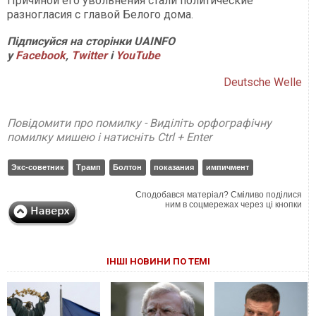
Причиной его увольнения стали политические
разногласия с главой Белого дома.
Підписуйся на сторінки UAINFO
у
Facebook
,
Twitter
і
Y
ouTube
Deutsche Welle
Повідомити про помилку - Виділіть орфографічну
помилку мишею і натисніть Ctrl + Enter
Экс-советник
Трамп
Болтон
показания
импичмент
Сподобався матеріал? Сміливо поділися
ним в соцмережах через ці кнопки
ІНШІ НОВИНИ ПО ТЕМІ