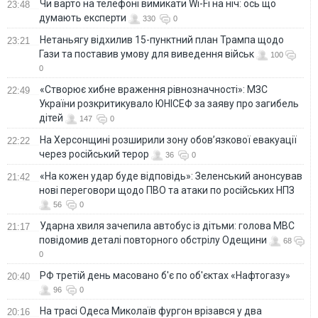
Чи варто на телефонi вимикати Wi-Fi на ніч: ось що
23:48
думають експерти
330
0
Нетаньягу відхилив 15-пунктний план Трампа щодо
23:21
Гази та поставив умову для виведення військ
100
0
«Створює хибне враження рівнозначності»: МЗС
22:49
України розкритикувало ЮНІСЕФ за заяву про загибель
дітей
147
0
На Херсонщині розширили зону обов’язкової евакуації
22:22
через російський терор
36
0
«На кожен удар буде відповідь»: Зеленський анонсував
21:42
нові переговори щодо ПВО та атаки по російських НПЗ
56
0
Ударна хвиля зачепила автобус із дітьми: голова МВС
21:17
повідомив деталі повторного обстрілу Одещини
68
0
РФ третій день масовано б'є по об'єктах «Нафтогазу»
20:40
96
0
На трасі Одеса Миколаїв фургон врізався у два
20:16