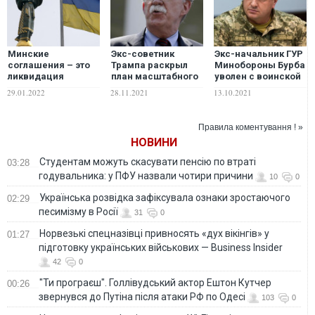
Минские
Экс-советник
Экс-начальник ГУР
соглашения – это
Трампа раскрыл
Минобороны Бурба
ликвидация
план масштабного
уволен с воинской
суверенитета
удара по России
службы из-за дачи
29.01.2022
28.11.2021
13.10.2021
Украины, – экс-
показаний ВСК по
советник Путина
делу
"вагнеровцев", –
Правила коментування ! »
Бутусов
НОВИНИ
Студентам можуть скасувати пенсію по втраті
03:28
годувальника: у ПФУ назвали чотири причини
10
0
Українська розвідка зафіксувала ознаки зростаючого
02:29
песимізму в Росії
31
0
Норвезькі спецназівці привносять «дух вікінгів» у
01:27
підготовку українських військових — Business Insider
42
0
"Ти програєш". Голлівудський актор Ештон Кутчер
00:26
звернувся до Путіна після атаки РФ по Одесі
103
0