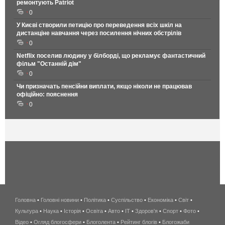
ремонтують Patriot
0
У Києві створили петицію про переведення всіх шкіл на
дистанціне навчання через посилення нічних обстрілів
0
Netflix поселив людину у білборді, що рекламує фантастичний
фільм "Останній дім"
0
Чи призначать пенсійни виплати, якщо ніколи не працював
офіційно: пояснення
0
Головна
•
Головні новини
•
Політика
•
Суспільство
•
Економіка
беспроводной
•
Світ
•
Культура
•
Наука
•
Історія
•
Освіта
•
Авто
•
IT
•
Здоров'я
интернет
•
Спорт
•
Фото
•
Відео
•
Огляд блогосфери
•
Блоголента
•
Рейтинг блогів
киев
•
Блогожаби