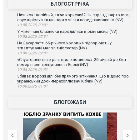
БЛОГОСТРІЧКА
Низькокалорійний, та чи корисний? Чи справді варто їсти
соус шрірача та що варто знати перед вживанням (NV)
10.08.2026, 03:01
У Німеччині близнюки народились в різні місяці (NV)
10.08.2026, 02:31
На Закарпатті 66-річного чоловіка підозрюють у
зґвалтуванні малолітніх сестер (NV)
10.08.2026, 02:01
«Спустошені цією раптовою новиною»: 26-річний регбіст
помер після тренування в Японії (NV)
10.08.2026, 01:31
Збиває ворожі цілі без прямого зіткнення. Що відомо про
український дрон-перехоплювач Кібчик (NV)
10.08.2026, 01:01
БЛОГОЖАБИ