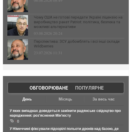
06.08.2026 08:49
Чому США не готові передати Україні ліцензію на
виробництво ракет Patriot: політика, безпека та
можливі альтернативи
03.08.2026 20:24
Перспектива: ЗСУ добомблять і всі інші склади
Wildberries
23.07.2026 11:31
ОБГОВОРЮВАНЕ
|
ПОПУЛЯРНЕ
День
Місяць
За весь час
У яких випадках доведеться замінити радянське свідоцтво про
народження: роз'яснення Мін'юсту
0
У Німеччині фіксували підозрілі польоти дронів над базою, де