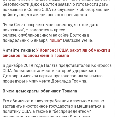
безопасности Джон Болтон заявил о готовности дать
показания в Сенате США на слушаниях об отстранении
действующего американского президента.
"Если Сенат направит мне повестку, я готов дать
показания", – говорится в пресс-
релизе, опубликованном на сайте Болтона в
понедельник, 6 января,
пишет
Deutsche Welle.
Читайте также:
У Конгресі США захотіли обмежити
військові повноваження Трампа
В декабре 2019 года Палата представителей Конгресса
США, большинство мест в которой удерживает
Демократическая партия, проголосовала за начало
процедуры импичмента Дональда Трампа.
В чем демократы обвиняют Трампа
Его обвиняют в злоупотреблении властью с целью
заставить иностранное государство вмешиваться в
политику США, а также в "беспрецедентном"
препятствовании расследованию Конгресса.