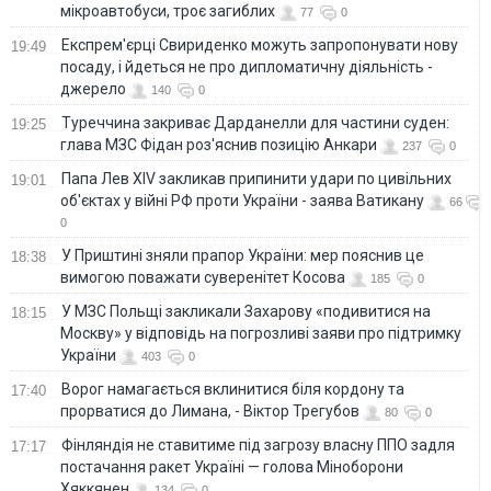
мікроавтобуси, троє загиблих
77
0
Експрем'єрці Свириденко можуть запропонувати нову
19:49
посаду, і йдеться не про дипломатичну діяльність -
джерело
140
0
Туреччина закриває Дарданелли для частини суден:
19:25
глава МЗС Фідан роз'яснив позицію Анкари
237
0
Папа Лев XIV закликав припинити удари по цивільних
19:01
об'єктах у війні РФ проти України - заява Ватикану
66
0
У Приштині зняли прапор України: мер пояснив це
18:38
вимогою поважати суверенітет Косова
185
0
У МЗС Польщі закликали Захарову «подивитися на
18:15
Москву» у відповідь на погрозливі заяви про підтримку
України
403
0
Ворог намагається вклинитися біля кордону та
17:40
прорватися до Лимана, - Віктор Трегубов
80
0
Фінляндія не ставитиме під загрозу власну ППО задля
17:17
постачання ракет Україні — голова Міноборони
Хяккянен
134
0