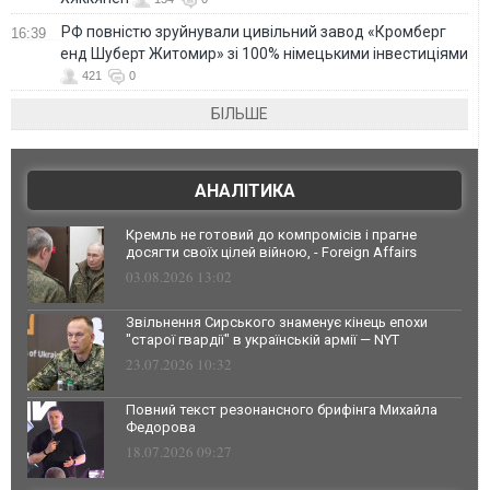
РФ повністю зруйнували цивільний завод «Кромберг
16:39
енд Шуберт Житомир» зі 100% німецькими інвестиціями
421
0
БІЛЬШЕ
АНАЛІТИКА
Кремль не готовий до компромісів і прагне
досягти своїх цілей війною, - Foreign Affairs
03.08.2026 13:02
Звільнення Сирського знаменує кінець епохи
"старої гвардії" в українській армії — NYT
23.07.2026 10:32
Повний текст резонансного брифінга Михайла
Федорова
18.07.2026 09:27