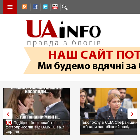
Експослу в США Стефанішині
Підбірка блогожаб та
обрали запобіжний захід
фотоприколів від UAINFO за 7
серпня