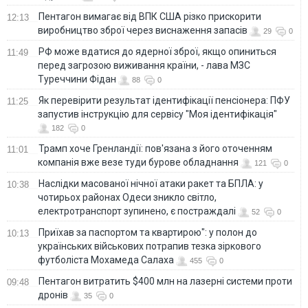
Пентагон вимагає від ВПК США різко прискорити
12:13
виробництво зброї через виснаження запасів
29
0
РФ може вдатися до ядерної зброї, якщо опиниться
11:49
перед загрозою виживання країни, - лава МЗС
Туреччини Фідан
88
0
Як перевірити результат ідентифікації пенсіонера: ПФУ
11:25
запустив інструкцію для сервісу "Моя ідентифікація"
182
0
Трамп хоче Гренландії: пов'язана з його оточенням
11:01
компанія вже везе туди бурове обладнання
121
0
Наслідки масованої нічної атаки ракет та БПЛА: у
10:38
чотирьох районах Одеси зникло світло,
електротранспорт зупинено, є постраждалі
52
0
Приїхав за паспортом та квартирою": у полон до
10:13
українських військових потрапив тезка зіркового
футболіста Мохамеда Салаха
455
0
Пентагон витратить $400 млн на лазерні системи проти
09:48
дронів
35
0