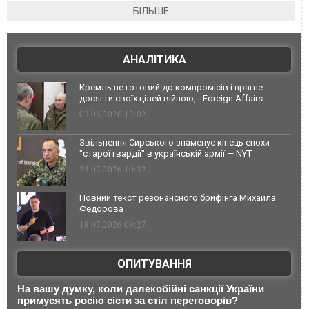
БІЛЬШЕ
АНАЛІТИКА
Кремль не готовий до компромісів і прагне
досягти своїх цілей війною, - Foreign Affairs
03.08.2026 13:02
Звільнення Сирського знаменує кінець епохи
"старої гвардії" в українській армії — NYT
23.07.2026 10:32
Повний текст резонансного брифінга Михайла
Федорова
18.07.2026 09:27
ОПИТУВАННЯ
На вашу думку, коли далекобійні санкції України
примусять росію сісти за стіл переговорів?