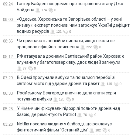
Гантер Байден повідомив про погіршення стану Джо
09:24
Байдена
174
0
«Одеська, Херсонська та Запорізька області – у зоні
09:00
ризику»: експерт пояснив, чим загрожує Україні дефіцит
водних ресурсів
121
0
Чи призначать пенсійни виплати, якщо ніколи не
08:36
працював офіційно: пояснення
222
0
РФ атакувала дронами Салтівський район Харкова: є
08:12
влучання у багатоповерхівку, двоє людей загинули
77
0
В Одесі пролунали вибухи та почалися перебої зі
07:29
світлом: місто під ударом дронів та ракет
145
0
Російському Бєлгороду вночі не дала спати серія
06:33
потужних вибухів
128
0
У Німеччині фіксували підозрілі польоти дронів над
05:25
базою, де ремонтують Patriot
76
0
Netflix поселив людину у білборді, що рекламує
03:28
фантастичний фільм "Останній дім"
182
0