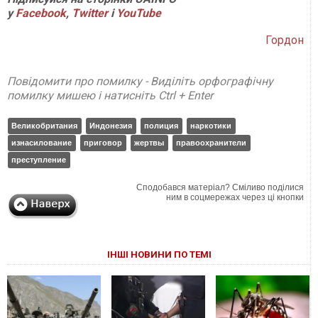
у
Facebook
,
Twitter
і
YouTube
Гордон
Повідомити про помилку - Виділіть орфографічну
помилку мишею і натисніть Ctrl + Enter
Великобритания
Индонезия
полиция
наркотики
изнасилование
приговор
жертвы
правоохранители
преступление
Сподобався матеріал? Сміливо поділися
ним в соцмережах через ці кнопки
ІНШІ НОВИНИ ПО ТЕМІ