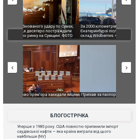
по Сумах,
За 2000 кілометрів від кордону з Україною: в
"Мої іграш
траждали
Єкатеринбурзі після атаки дронів загорівся
суперкарів
ВІДЕО
ині. ФОТО
склад Wildberries. ФОТО. ВІДЕО
идали яйцями
Приїхав за паспортом та квартирою": у полон
Одесу накр
до українських військових потрапив тезка
ураганним 
зіркового футболіста Мохамеда Салаха
БЛОГОСТРІЧКА
Уперше з 1985 року. США повністю припинили імпорт
саудівської нафти — яка країна виграла від цього
найбільше (NV)