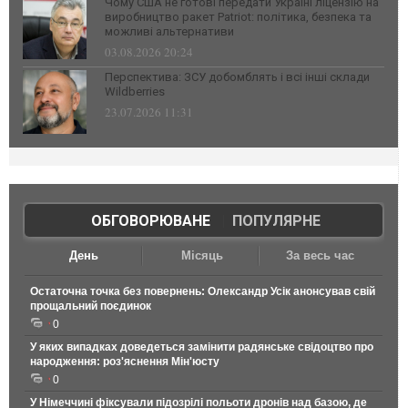
Чому США не готові передати Україні ліцензію на
виробництво ракет Patriot: політика, безпека та
можливі альтернативи
03.08.2026 20:24
Перспектива: ЗСУ добомблять і всі інші склади
Wildberries
23.07.2026 11:31
ОБГОВОРЮВАНЕ
|
ПОПУЛЯРНЕ
День
Місяць
За весь час
Остаточна точка без повернень: Олександр Усік анонсував свій
прощальний поєдинок
0
У яких випадках доведеться замінити радянське свідоцтво про
народження: роз'яснення Мін'юсту
0
У Німеччині фіксували підозрілі польоти дронів над базою, де