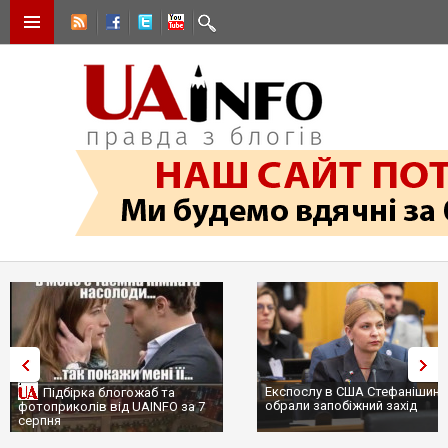
Експослу в США Стефанішиній
Підбірка блогожаб та
обрали запобіжний захід
фотоприколів від UAINFO за 7
серпня