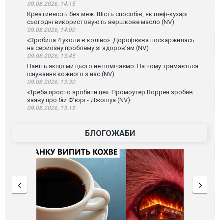
09.08.2026, 14:15
Креативність без меж. Шість способів, як шеф-кухарі
сьогодні використовують вершкове масло (NV)
09.08.2026, 14:00
«Зробила 4 уколи в коліно». Дорофєєва поскаржилась
на серйозну проблему зі здоров’ям (NV)
09.08.2026, 13:45
Навіть якщо ми цього не помічаємо. На чому тримається
існування кожного з нас (NV)
09.08.2026, 13:30
«Треба просто зробити це». Промоутер Воррен зробив
заяву про бій Ф’юрі - Джошуа (NV)
09.08.2026, 13:15
БЛОГОЖАБИ