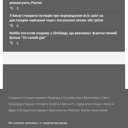
ремонтують Patriot
0
У Києві створили петицію про переведення всіх шкіл на
дистанціне навчання через посилення нічних обстрілів
0
Netflix поселив людину у білборді, що рекламує фантастичний
фільм "Останній дім"
0
Головна
•
Головні новини
•
Політика
•
Суспільство
•
Економіка
беспроводной
•
Світ
•
Культура
•
Наука
•
Історія
•
Освіта
•
Авто
•
IT
•
Здоров'я
интернет
•
Спорт
•
Фото
•
Відео
•
Огляд блогосфери
•
Блоголента
•
Рейтинг блогів
киев
•
Блогожаби
и
Всі новини належать їх правовласникам.
область