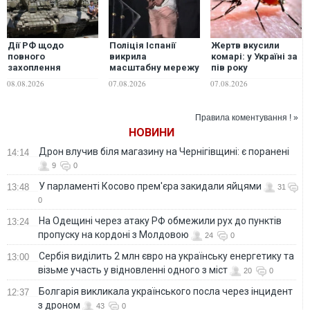
Дії РФ щодо
Поліція Іспанії
Жертв вкусили
повного
викрила
комарі: у Україні за
захоплення
масштабну мережу
пів року
грузинських
контрабанди
зафіксували два
08.08.2026
07.08.2026
07.08.2026
земель не
мігрантів і
випадки гарячки
залишаться без
наркотиків
Західного Нілу
відповіді - спільна
Правила коментування ! »
заява чотирьох
НОВИНИ
країн Заходу
Дрон влучив біля магазину на Чернігівщині: є поранені
14:14
9
0
У парламенті Косово прем'єра закидали яйцями
13:48
31
0
На Одещині через атаку РФ обмежили рух до пунктів
13:24
пропуску на кордоні з Молдовою
24
0
Сербія виділить 2 млн євро на українську енергетику та
13:00
візьме участь у відновленні одного з міст
20
0
Болгарія викликала українського посла через інцидент
12:37
з дроном
43
0