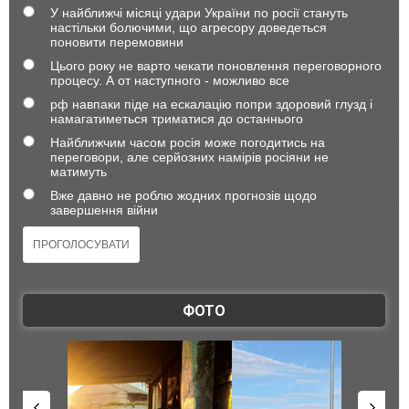
У найближчі місяці удари України по росії стануть
настільки болючими, що агресору доведеться
поновити перемовини
Цього року не варто чекати поновлення переговорного
процесу. А от наступного - можливо все
рф навпаки піде на ескалацію попри здоровий глузд і
намагатиметься триматися до останнього
Найближчим часом росія може погодитись на
переговори, але серйозних намірів росіяни не
матимуть
Вже давно не роблю жодних прогнозів щодо
завершення війни
ФОТО