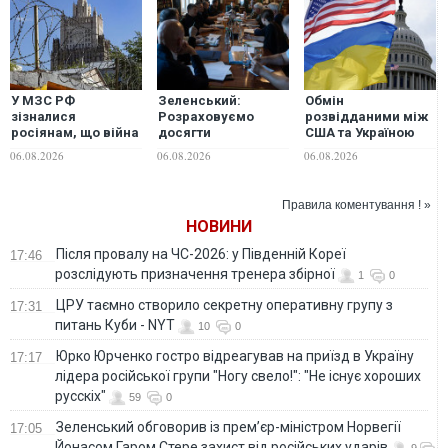
У МЗС РФ
Зеленський:
Обмін
зізналися
Розраховуємо
розвідданими між
росіянам, що війна
досягти
США та Україною
проти України
результатів у
відновився до
06.08.2026
06.08.2026
06.08.2026
триватиме довго
власній балістичній
попереднього
та антибалістичній
рівня, — Politico
програмах у 2026-
Правила коментування ! »
2027 роках
НОВИНИ
Після провалу на ЧС-2026: у Південній Кореї
17:46
розслідують призначення тренера збірної
1
0
ЦРУ таємно створило секретну оперативну групу з
17:31
питань Куби - NYT
10
0
Юрко Юрченко гостро відреагував на приїзд в Україну
17:17
лідера російської групи "Ногу свело!": "Не існує хороших
русскіх"
59
0
Зеленський обговорив із прем’єр-міністром Норвегії
17:05
Йонасом Гаром Стере захист від російських ударів
9