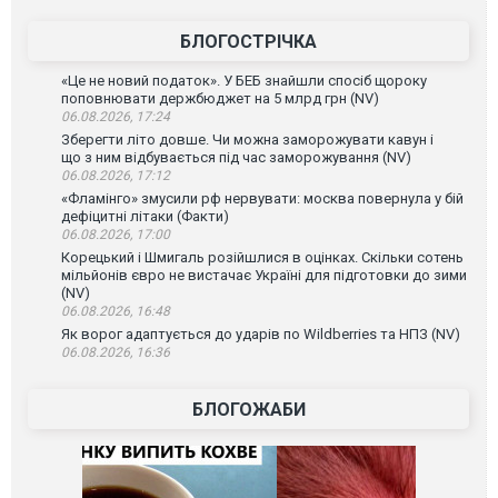
БЛОГОСТРІЧКА
«Це не новий податок». У БЕБ знайшли спосіб щороку
поповнювати держбюджет на 5 млрд грн (NV)
06.08.2026, 17:24
Зберегти літо довше. Чи можна заморожувати кавун і
що з ним відбувається під час заморожування (NV)
06.08.2026, 17:12
«Фламінго» змусили рф нервувати: москва повернула у бій
дефіцитні літаки (Факти)
06.08.2026, 17:00
Корецький і Шмигаль розійшлися в оцінках. Скільки сотень
мільйонів євро не вистачає Україні для підготовки до зими
(NV)
06.08.2026, 16:48
Як ворог адаптується до ударів по Wildberries та НПЗ (NV)
06.08.2026, 16:36
БЛОГОЖАБИ