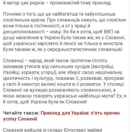
й автор цих рядків – промовистий тому приклад.
Почнімо з того, що це найбагатша та найуспішніша
слов’янська країна. Про словенців кажуть, що слов’яни
вони тільки в гостинності, а от у праці й
дисциплінованості – німці. Як би я хотів, щоб ВВП на
душу населення в Україні було таким же, як у Словенії,
щоб українські зарплатні й пенсії не тільки в міністрів
були такими ж, як у середньостатистичних словенців!
Словенці – народ, який також протягом століть
зазнавав утисків від сильніших сусідів (австрійці,
італійці, хорвати, угорці), але зберіг свою національну
ідентичність і культуру, поважає її, розвиває, просуває
у світі й інвестує великі кошти в її розвиток. У столиці
Словенії на вулицях розмовляють словенською, а
якою мовою говорять українські найбільші міста? Ех, я
б хотів, щоб Україна була як Словенія!
Читайте також:
Приклад для України: п'ять причин
успіху Словенії
Словенія вийшла зі складу Югославії майже