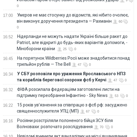
0
Умєров не має стосунку до відомств, які нібито очолює,
17:00
він виконує доручення президента — Рахманін
60
0
Нідерланди не можуть надати Україні більше ракет до
16:52
Patriot, але відкриті до будь-яких варіантів допомоги, -
Міноборони країни
25
0
На порятунок Wildberries Росії може знадобитися понад
16:45
трильйон рублів — The Bell
47
0
У СБУ розповіли про ураження Ярославського НПЗ
16:34
та кораблів берегової охорони фсб у Керчі
47
0
ФІФА розсилала федераціям заготовлені листи на
16:32
підтримку переобрання Інфантіно - Sky News
53
0
15 років ув’язнення за співпрацю з фсб рф: засуджено
16:22
священнослужителя УПЦ (МП)
67
0
Росіяни розстріляли полоненого бійця ЗСУ біля
16:16
Волновахи: розпочато розслідування
70
0
Невідомі вчинили акт вандалізму на місці вшанування
16:10