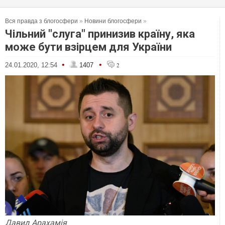
Вся правда з блогосфери
»
Новини блогосфери
»
Чільний "слуга" принизив країну, яка
може бути взірцем для України
•
•
24.01.2020, 12:54
1407
2
Давид Арахамія