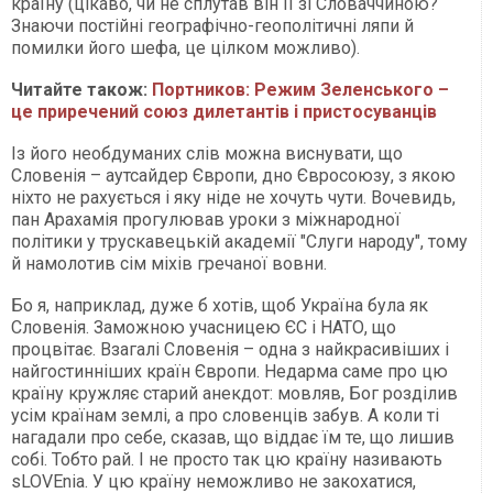
країну (цікаво, чи не сплутав він її зі Словаччиною?
Знаючи постійні географічно-геополітичні ляпи й
помилки його шефа, це цілком можливо).
Читайте також:
Портников: Режим Зеленського –
це приречений союз дилетантів і пристосуванців
Із його необдуманих слів можна виснувати, що
Словенія – аутсайдер Європи, дно Євросоюзу, з якою
ніхто не рахується і яку ніде не хочуть чути. Вочевидь,
пан Арахамія прогулював уроки з міжнародної
політики у трускавецькій академії "Слуги народу", тому
й намолотив сім міхів гречаної вовни.
Бо я, наприклад, дуже б хотів, щоб Україна була як
Словенія. Заможною учасницею ЄС і НАТО, що
процвітає. Взагалі Словенія – одна з найкрасивіших і
найгостинніших країн Європи. Недарма саме про цю
країну кружляє старий анекдот: мовляв, Бог розділив
усім країнам землі, а про словенців забув. А коли ті
нагадали про себе, сказав, що віддає їм те, що лишив
собі. Тобто рай. І не просто так цю країну називають
sLOVEnia. У цю країну неможливо не закохатися,