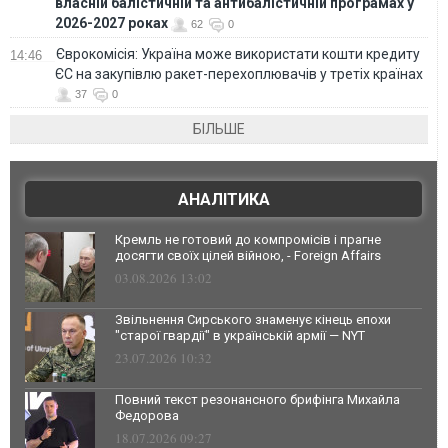
власній балістичній та антибалістичній програмах у
2026-2027 роках
62
0
Єврокомісія: Україна може використати кошти кредиту
14:46
ЄС на закупівлю ракет-перехоплювачів у третіх країнах
37
0
БІЛЬШЕ
АНАЛІТИКА
Кремль не готовий до компромісів і прагне
досягти своїх цілей війною, - Foreign Affairs
03.08.2026 13:02
Звільнення Сирського знаменує кінець епохи
"старої гвардії" в українській армії — NYT
23.07.2026 10:32
Повний текст резонансного брифінга Михайла
Федорова
18.07.2026 09:27