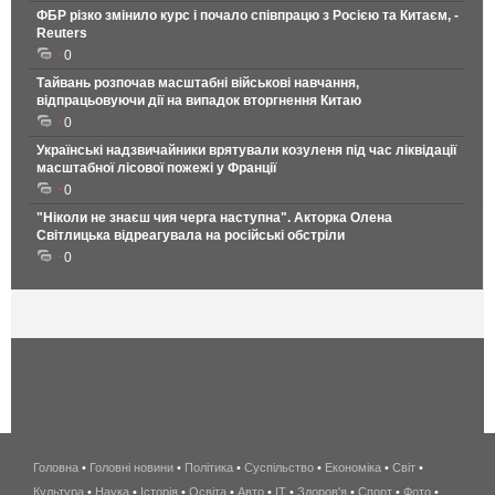
ФБР різко змінило курс і почало співпрацю з Росією та Китаєм, -
Reuters
0
Тайвань розпочав масштабні військові навчання,
відпрацьовуючи дії на випадок вторгнення Китаю
0
Українські надзвичайники врятували козуленя під час ліквідації
масштабної лісової пожежі у Франції
0
"Ніколи не знаєш чия черга наступна". Акторка Олена
Світлицька відреагувала на російські обстріли
0
Головна
•
Головні новини
•
Політика
•
Суспільство
•
Економіка
беспроводной
•
Світ
•
Культура
•
Наука
•
Історія
•
Освіта
•
Авто
•
IT
•
Здоров'я
интернет
•
Спорт
•
Фото
•