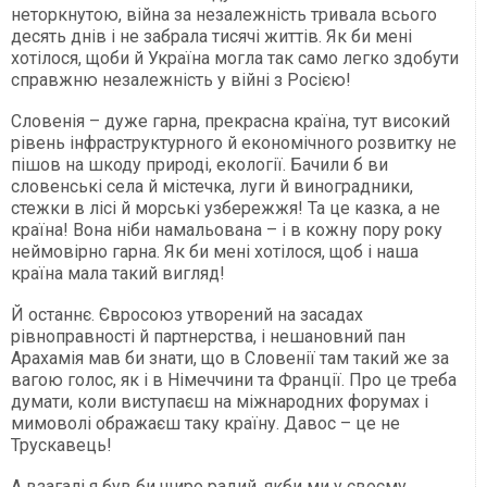
неторкнутою, війна за незалежність тривала всього
десять днів і не забрала тисячі життів. Як би мені
хотілося, щоби й Україна могла так само легко здобути
справжню незалежність у війні з Росією!
Словенія – дуже гарна, прекрасна країна, тут високий
рівень інфраструктурного й економічного розвитку не
пішов на шкоду природі, екології. Бачили б ви
словенські села й містечка, луги й виноградники,
стежки в лісі й морські узбережжя! Та це казка, а не
країна! Вона ніби намальована – і в кожну пору року
неймовірно гарна. Як би мені хотілося, щоб і наша
країна мала такий вигляд!
Й останнє. Євросоюз утворений на засадах
рівноправності й партнерства, і нешановний пан
Арахамія мав би знати, що в Словенії там такий же за
вагою голос, як і в Німеччини та Франції. Про це треба
думати, коли виступаєш на міжнародних форумах і
мимоволі ображаєш таку країну. Давос – це не
Трускавець!
А взагалі я був би щиро радий, якби ми у своєму