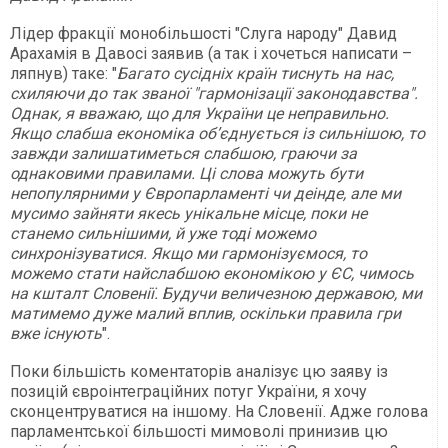
Лідер фракції монобільшості "Слуга народу" Давид
Арахамія в Давосі заявив (а так і хочеться написати –
ляпнув) таке: "
Багато сусідніх країн тиснуть на нас,
схиляючи до так званої "гармонізації законодавства".
Однак, я вважаю, що для України це неправильно.
Якщо слабша економіка об’єднується із сильнішою, то
завжди залишатиметься слабшою, граючи за
однаковими правилами. Ці слова можуть бути
непопулярними у Європарламенті чи деінде, але ми
мусимо зайняти якесь унікальне місце, поки не
станемо сильнішими, й уже тоді можемо
синхронізуватися. Якщо ми гармонізуємося, то
можемо стати найслабшою економікою у ЄС, чимось
на кшталт Словенії. Будучи величезною державою, ми
матимемо дуже малий вплив, оскільки правила гри
вже існують
".
Поки більшість коментаторів аналізує цю заяву із
позицій євроінтеграційних потуг України, я хочу
сконцентруватися на іншому. На Словенії. Адже голова
парламентської більшості мимоволі принизив цю