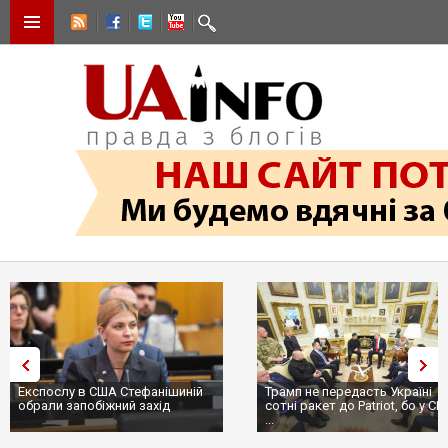
Експослу в США Стефанішиній
Трамп не передасть Україні
обрали запобіжний захід
сотні ракет до Patriot, бо у США
...