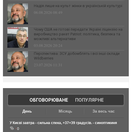
Надія лише на культ жінки в українській культурі
06.08.2026 08:49
Чому США не готові передати Україні ліцензію на
виробництво ракет Patriot: політика, безпека та
можливі альтернативи
03.08.2026 20:24
Перспектива: ЗСУ добомблять і всі інші склади
Wildberries
23.07.2026 11:31
ОБГОВОРЮВАНЕ
|
ПОПУЛЯРНЕ
День
Місяць
За весь час
У Києві завтра - сильна спека, +37+39 градусів. - синоптикиня
0