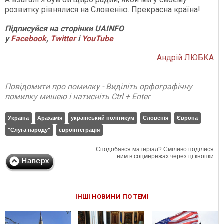
розвитку рівнялися на Словенію. Прекрасна країна!
Підписуйся на сторінки UAINFO
у
Facebook
,
Twitter
і
YouTube
Андрій ЛЮБКА
Повідомити про помилку - Виділіть орфографічну
помилку мишею і натисніть Ctrl + Enter
Україна
Арахамія
український політикум
Словенія
Європа
"Слуга народу"
євроінтеграція
Сподобався матеріал? Сміливо поділися
ним в соцмережах через ці кнопки
ІНШІ НОВИНИ ПО ТЕМІ