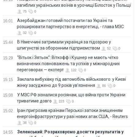
загиблих українських воїнів в урочищі Білосток у Польщі
75
0
Азербайджан готовий постачати газ Україні та
16:01
розширювати партнерство в енергетиці, - глава МЗС
32
0
В Німеччині затримали українця за підозрою у
15:44
шпигунстві за оборонним підприємством
52
0
"Вітьок і Зятьок": Віткофф і Кушнер не мають чітко
15:29
визначених повноважень та успіхів у міжнародних
переговорах — експерт
122
0
Заклала вибухівку під автомобіль військового: у Києві
15:15
жінку засуджено до 9 років ув’язнення
86
0
У МЗС РФ зізналися росіянам, що війна проти України
15:08
триватиме довго
223
0
Іран пригрозив країнам Перської затоки знищенням
15:02
енергоінфраструктури у разі нових атак США, - Reuters
38
0
Зеленський: Розраховуємо досягти результатів у
14:55