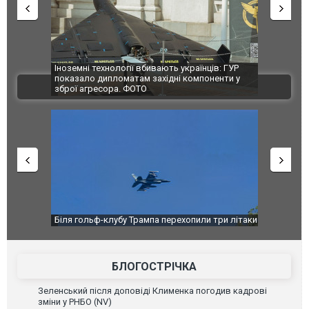
зупинили
Іноземні технології вбивають українців: ГУР
Росіяни вд
аселеному
показало дипломатам західні компоненти у
постраждал
ВІДЕО
зброї агресора. ФОТО
зупинили
Біля гольф-клубу Трампа перехопили три літаки.
Дві пускові
аселеному
ВІДЕО
ГУР із "Gro
високоварті
БЛОГОСТРІЧКА
Зеленський після доповіді Клименка погодив кадрові
зміни у РНБО (NV)