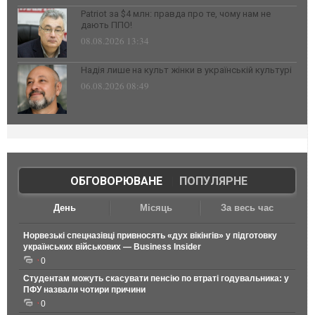
Patriot за $4 млн: правда про те, чому нам не
дають ППО!
08.08.2026 13:34
Надія лише на культ жінки в українській культурі
06.08.2026 08:49
ОБГОВОРЮВАНЕ
|
ПОПУЛЯРНЕ
День
Місяць
За весь час
Норвезькі спецназівці привносять «дух вікінгів» у підготовку
українських військових — Business Insider
0
Студентам можуть скасувати пенсію по втраті годувальника: у
ПФУ назвали чотири причини
0