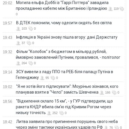
Могила ельфа Доббі із "Гаррі Поттера" завадила
20:02
прокладанню кабелю між Британією і Ірландією
119
0
В ДТЕК пояснили, чому одесити сидять без світла
19:57
103
0
Інфляція в Україні знову пішла вгору: дані Держстату
19:43
37
0
Фільм "Колобок" з бюджетом в мільярд рублєй,
19:32
ймовірно замовлений Путіним, провалився, - політолог
264
0
ЗСУ вивели з ладу ППО та РЕБ біля палацу Путіна в
19:14
Геленджику
95
0
"Я не хотів його підписувати": Моурінью зізнався, кого
19:02
планував взяти в "Челсі" замість Шевченка
166
0
"Відхилення склало 15 км", - у ГУР підтвердили, що
18:56
ракета КНДР вбила сім'ю під Кривим Рогом через
низьку точність
252
0
Литва заявила про припинення порушень свого неба
18:42
через зміну тактики українських ударів по РФ
76
0