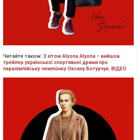
Читайте також:
З хітом Alyona Alyona – вийшов
трейлер української спортивної драми про
паралімпійську чемпіонку Оксану Ботурчук. ВІДЕО