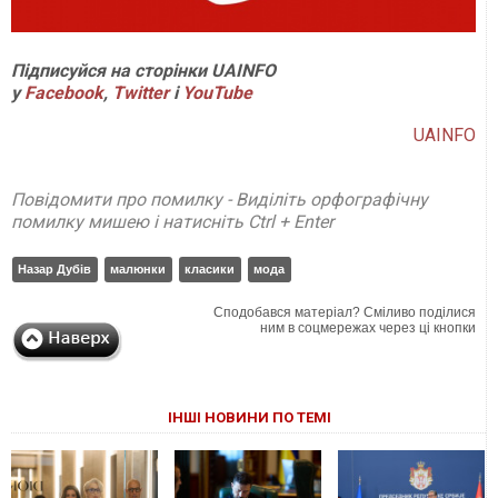
Підписуйся на сторінки UAINFO
у
Facebook
,
Twitter
і
Y
ouTube
UAINFO
Повідомити про помилку - Виділіть орфографічну
помилку мишею і натисніть Ctrl + Enter
Назар Дубів
малюнки
класики
мода
Сподобався матеріал? Сміливо поділися
ним в соцмережах через ці кнопки
ІНШІ НОВИНИ ПО ТЕМІ