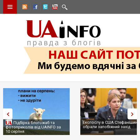
Експослу в США Стефанішиній
Трамп не передасть Україні
обрали запобіжний захід
сотні ракет до Patriot, бо у С
...