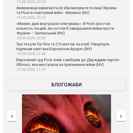
10.08.2026, 22:24
Американці намагаються збалансувати позиції України
та Росії в повітряній війні - Фесенко (NV)
10.08.2026, 22:12
«Маємо дані внутрішніх опитувань». В Росії зростає
кількість людей, які хотіли б завершення війни проти
України — Зеленський (NV)
10.08.2026, 22:00
Три титули Ла Ліги та 213 матчів за клуб: Ліверпуль
підписав капітана Барселони Араухо (NV)
10.08.2026, 21:48
Верховний суд Росії зняв з виборів до Держдуми партію
Яблоко, яка виступала за припинення війни (NV)
10.08.2026, 21:36
БЛОГОЖАБИ