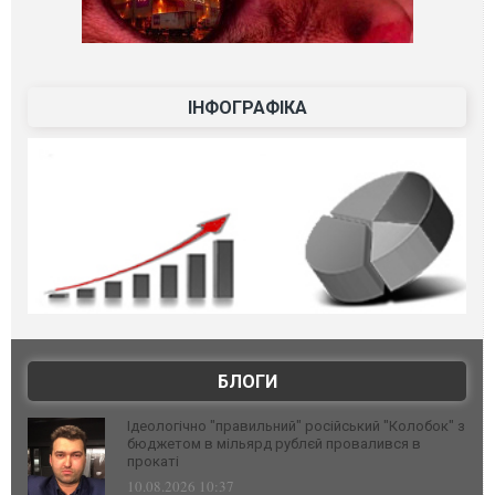
ІНФОГРАФІКА
БЛОГИ
Ідеологічно "правильний" російський "Колобок" з
бюджетом в мільярд рублєй провалився в
прокаті
10.08.2026 10:37