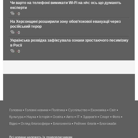
Чи варто на телефонi вимикати Wi-Fi на ніч: ось що думають
експерти
0
На Херсонщині розширили зону обов’язкової евакуації через
російський терор
0
Українська розвідка зафіксувала ознаки зростаючого песимізму
в Росії
0
Головна
•
Головні новини
•
Політика
•
Суспільство
•
Економіка
беспроводной
•
Світ
•
Культура
•
Наука
•
Історія
•
Освіта
•
Авто
•
IT
•
Здоров'я
интернет
•
Спорт
•
Фото
•
Відео
•
Огляд блогосфери
•
Блоголента
•
Рейтинг блогів
киев
•
Блогожаби
и
Всі новини належать їх правовласникам.
область