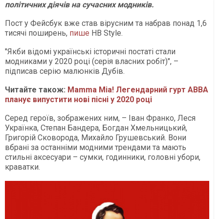
політичних діячів на сучасних модників.
Пост у Фейсбук вже став вірусним та набрав понад 1,6
тисячі поширень,
пише
НВ Style.
"Якби відомі українські історичні постаті стали
модниками у 2020 році (серія власних робіт)", –
підписав серію малюнків Дубів.
Читайте також:
Mamma Mia! Легендарний гурт ABBA
планує випустити нові пісні у 2020 році
Серед героїв, зображених ним, – Іван Франко, Леся
Українка, Степан Бандера, Богдан Хмельницький,
Григорій Сковорода, Михайло Грушевський. Вони
вбрані за останніми модними трендами та мають
стильні аксесуари – сумки, годинники, головні убори,
краватки.