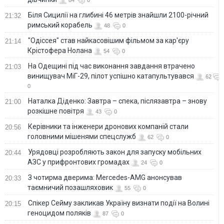
84
0
Біля Сицилії на глибині 46 метрів знайшли 2100-річний
21:32
римський корабель
48
0
"Одіссея" став найкасовішим фільмом за кар'єру
21:14
Крістофера Нолана
54
0
На Одещині під час виконання завдання втрачено
21:03
винищувач МіГ-29, пілот успішно катапультувався
62
0
Наталка Діденко: Завтра – спека, післязавтра – знову
21:00
розкішне повітря
43
0
Керівники та інженери дронових компаній стали
20:56
головними мішенями спецслужб
62
0
Урядовці розробляють закон для запуску мобільних
20:44
АЗС у прифронтових громадах
24
0
З чотирма дверима: Mercedes-AMG анонсував
20:33
таємничий позашляховик
55
0
Спікер Сейму закликав Україну визнати події на Волині
20:15
геноцидом поляків
87
0