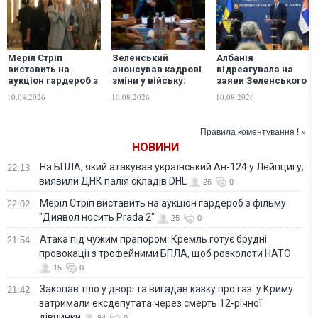
Меріл Стріп
Зеленський
Албанія
виставить на
анонсував кадрові
відреагувала на
аукціон гардероб з
зміни у війську:
заяви Зеленського
фільму "Диявол
"Частина рішень
щодо Косова
10.08.2026
10.08.2026
10.08.2026
носить Prada 2"
вже готові, будуть
ще"
Правила коментування ! »
НОВИНИ
На БПЛА, який атакував український Ан-124 у Лейпцигу,
22:13
виявили ДНК палія складів DHL
26
0
Меріл Стріп виставить на аукціон гардероб з фільму
22:02
"Диявол носить Prada 2"
25
0
Атака під чужим прапором: Кремль готує брудні
21:54
провокації з трофейними БПЛА, щоб розколоти НАТО
15
0
Закопав тіло у дворі та вигадав казку про газ: у Криму
21:42
затримали ексдепутата через смерть 12-річної
дівчинки