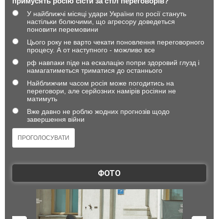
примусять росію сісти за стіл переговорів?
У найближчі місяці удари України по росії стануть
настільки болючими, що агресору доведеться
поновити перемовини
Цього року не варто чекати поновлення переговорного
процесу. А от наступного - можливо все
рф навпаки піде на ескалацію попри здоровий глузд і
намагатиметься триматися до останнього
Найближчим часом росія може погодитись на
переговори, але серйозних намірів росіяни не
матимуть
Вже давно не роблю жодних прогнозів щодо
завершення війни
ФОТО