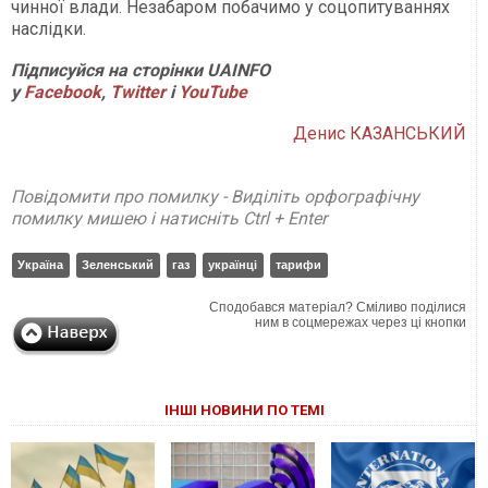
чинної влади. Незабаром побачимо у соцопитуваннях
наслідки.
Підписуйся на сторінки UAINFO
у
Facebook
,
Twitter
і
YouTube
Денис КАЗАНСЬКИЙ
Повідомити про помилку - Виділіть орфографічну
помилку мишею і натисніть Ctrl + Enter
Україна
Зеленський
газ
українці
тарифи
Сподобався матеріал? Сміливо поділися
ним в соцмережах через ці кнопки
ІНШІ НОВИНИ ПО ТЕМІ