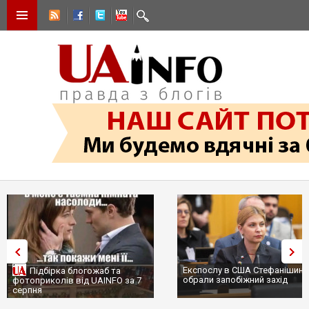
Експослу в США Стефанішині
Підбірка блогожаб та
обрали запобіжний захід
фотоприколів від UAINFO за 7
серпня