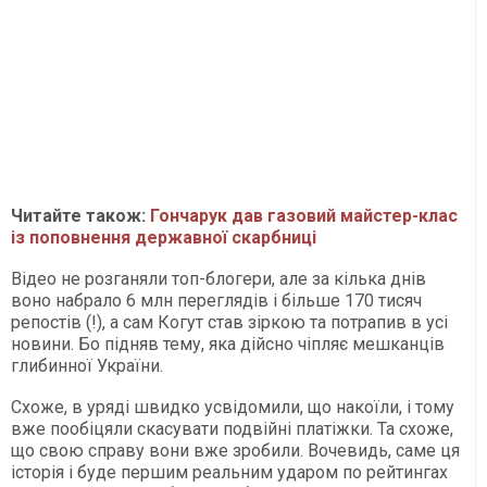
Читайте також:
Гончарук дав газовий майстер-клас
із поповнення державної скарбниці
Відео не розганяли топ-блогери, але за кілька днів
воно набрало 6 млн переглядів і більше 170 тисяч
репостів (!), а сам Когут став зіркою та потрапив в усі
новини. Бо підняв тему, яка дійсно чіпляє мешканців
глибинної України.
Схоже, в уряді швидко усвідомили, що накоїли, і тому
вже пообіцяли скасувати подвійні платіжки. Та схоже,
що свою справу вони вже зробили. Вочевидь, саме ця
історія і буде першим реальним ударом по рейтингах