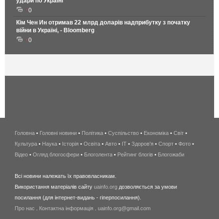
удари по Україні
0
Кім Чен Ин отримав 22 млрд доларів надприбутку з початку
війни в Україні, - Bloomberg
0
Головна
•
Головні новини
•
Політика
•
Суспільство
•
Економіка
беспроводной
•
Світ
•
Культура
•
Наука
•
Історія
•
Освіта
•
Авто
•
IT
•
Здоров'я
интернет
•
Спорт
•
Фото
•
Відео
•
Огляд блогосфери
•
Блоголента
•
Рейтинг блогів
киев
•
Блогожаби
и
Всі новини належать їх правовласникам.
область
Використання матеріалів сайту
uainfo.org
дозволяється за умови
wimax
посилання (для інтернет-видань - гіперпосилання).
интернет
Про нас
.
Контактна інформація
.
uainfo.org@gmail.com
в