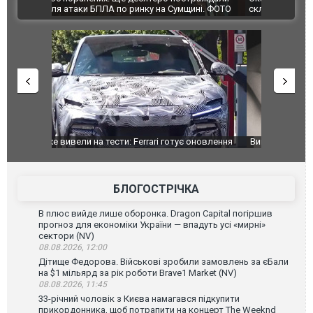
ВІДЕО
ині. ФОТО
склад Wildberries. ФОТО. ВІДЕО
оновлення
Вийшов трейлер нової екранізації легендарного
Зеленський
фільму "Афера Томаса Крауна"
перемовин
БЛОГОСТРІЧКА
В плюс вийде лише оборонка. Dragon Capital погіршив
прогноз для економіки України — впадуть усі «мирні»
сектори (NV)
08.08.2026, 12:00
Дітище Федорова. Військові зробили замовлень за єБали
на $1 мільярд за рік роботи Brave1 Market (NV)
08.08.2026, 11:45
33-річний чоловік з Києва намагався підкупити
прикордонника, щоб потрапити на концерт The Weeknd