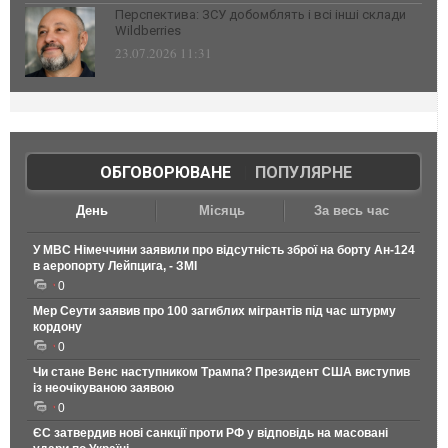
Перспектива: ЗСУ добомблять і всі інші склади
Wildberries
23.07.2026 11:31
ОБГОВОРЮВАНЕ
|
ПОПУЛЯРНЕ
День
Місяць
За весь час
У МВС Німеччини заявили про відсутність зброї на борту Ан-124
в аеропорту Лейпцига, - ЗМІ
0
Мер Сеути заявив про 100 загиблих мігрантів під час штурму
кордону
0
Чи стане Венс наступником Трампа? Президент США виступив
із неочікуваною заявою
0
ЄС затвердив нові санкції проти РФ у відповідь на масовані