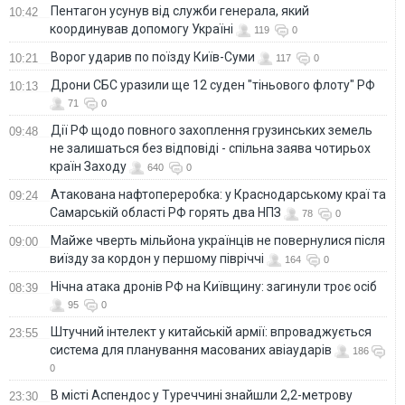
Пентагон усунув від служби генерала, який
10:42
координував допомогу Україні
119
0
Ворог ударив по поїзду Київ-Суми
10:21
117
0
Дрони СБС уразили ще 12 суден "тіньового флоту" РФ
10:13
71
0
Дії РФ щодо повного захоплення грузинських земель
09:48
не залишаться без відповіді - спільна заява чотирьох
країн Заходу
640
0
Атакована нафтопереробка: у Краснодарському краї та
09:24
Самарській області РФ горять два НПЗ
78
0
Майже чверть мільйона українців не повернулися після
09:00
виїзду за кордон у першому півріччі
164
0
Нічна атака дронів РФ на Київщину: загинули троє осіб
08:39
95
0
Штучний інтелект у китайській армії: впроваджується
23:55
система для планування масованих авіаударів
186
0
В місті Аспендос у Туреччині знайшли 2,2-метрову
23:30