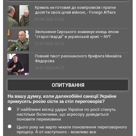
Кремль не готовий до компромісів і прагне
досягти своїх цілей війною, - Foreign Affairs
03.08.2026 13:02
Звільнення Сирського знаменує кінець епохи
"старої гвардії" в українській армії — NYT
23.07.2026 10:32
Повний текст резонансного брифінга Михайла
Федорова
18.07.2026 09:27
ОПИТУВАННЯ
На вашу думку, коли далекобійні санкції України
примусять росію сісти за стіл переговорів?
У найближчі місяці удари України по росії стануть
настільки болючими, що агресору доведеться
поновити перемовини
Цього року не варто чекати поновлення переговорного
процесу. А от наступного - можливо все