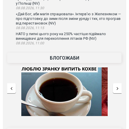
у Польщі (NV)
08.08.2026, 11:30
«Дай Бог, аби магія спрацювала». Інтерв'ю з Железняком —
про підготовку до зими після зміни уряду і тих, хто програв
від перестановок (NV)
08.08.2026, 11:15
НАТО у липні цього року на 250% частіше підіймало
винищувачі для перехоплення літаків РФ (NV)
08.08.2026, 11:00
БЛОГОЖАБИ