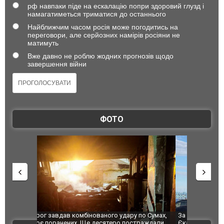
рф навпаки піде на ескалацію попри здоровий глузд і
намагатиметься триматися до останнього
Найближчим часом росія може погодитись на
переговори, але серйозних намірів росіяни не
матимуть
Вже давно не роблю жодних прогнозів щодо
завершення війни
ФОТО
по Сумах,
За 2000 кілометрів від кордону з Україною: в
"Мої іграш
траждали
Єкатеринбурзі після атаки дронів загорівся
суперкарів