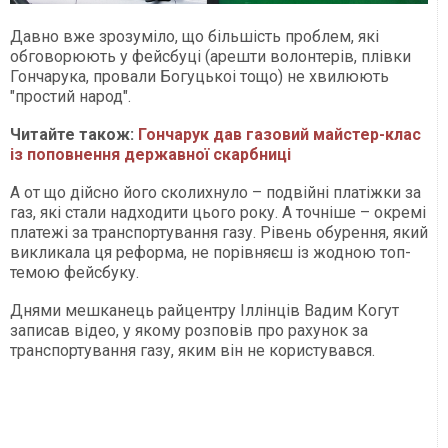
Давно вже зрозуміло, що більшість проблем, які
обговорюють у фейсбуці (арешти волонтерів, плівки
Гончарука, провали Богуцькоі тощо) не хвилюють
"простий народ".
Читайте також:
Гончарук дав газовий майстер-клас
із поповнення державної скарбниці
А от що дійсно його сколихнуло – подвійні платіжки за
газ, які стали надходити цього року. А точніше – окремі
платежі за транспортування газу. Рівень обурення, який
викликала ця реформа, не порівняєш із жодною топ-
темою фейсбуку.
Днями мешканець райцентру Іллінців Вадим Когут
записав відео, у якому розповів про рахунок за
транспортування газу, яким він не користувався.