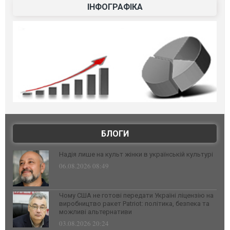
ІНФОГРАФІКА
БЛОГИ
Надія лише на культ жінки в українській культурі
06.08.2026 08:49
Чому США не готові передати Україні ліцензію на
виробництво ракет Patriot: політика, безпека та
можливі альтернативи
03.08.2026 20:24