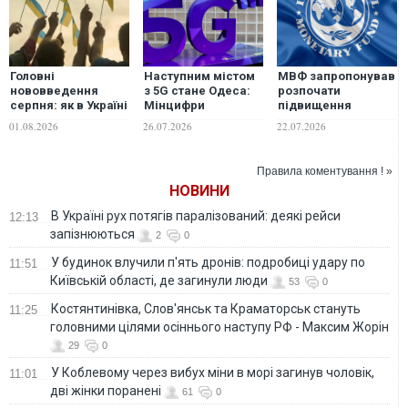
Головні
Наступним містом
МВФ запропонував
нововведення
з 5G стане Одеса:
розпочати
серпня: як в Україні
Мінцифри
підвищення
зміняться
розповіло про
тарифів на газ та
01.08.2026
26.07.2026
22.07.2026
соцвиплати,
локації покриття,
світло для
мобілізаційні
швидкості та
населення з 2027
норми та
тарифи
року
Правила коментування ! »
комуналка
НОВИНИ
В Україні рух потягів паралізований: деякі рейси
12:13
запізнюються
2
0
У будинок влучили п'ять дронів: подробиці удару по
11:51
Київській області, де загинули люди
53
0
Костянтинівка, Слов'янськ та Краматорськ стануть
11:25
головними цілями осіннього наступу РФ - Максим Жорін
29
0
У Коблевому через вибух міни в морі загинув чоловік,
11:01
дві жінки поранені
61
0