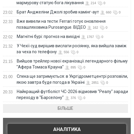
мармурову статую бога лікування
214
0
Брат Анджеліни Джолі зробив камінг-аут
23:02
660
0
Вже вивели на тести: Ferrari готує оновлення
22:33
позашляховика Purosangue. ВІДЕО
162
0
Магнітні бурі: прогноз на вихідні
22:02
1767
0
У Чехії суд вирішив вислати росіянку, яка вийшла заміж
21:32
за чеха по телефону
556
0
Вийшов трейлер нової екранізації легендарного фільму
21:15
"Афера Томаса Крауна"
895
0
Спека ще затримується: в Укргідрометцентрі розповіли,
21:00
якою завтра буде погода в Україні
2851
0
Найкращий футболіст ЧС-2026 відмовив "Реалу" заради
20:33
переходу в "Барселону"
376
0
БІЛЬШЕ
АНАЛІТИКА