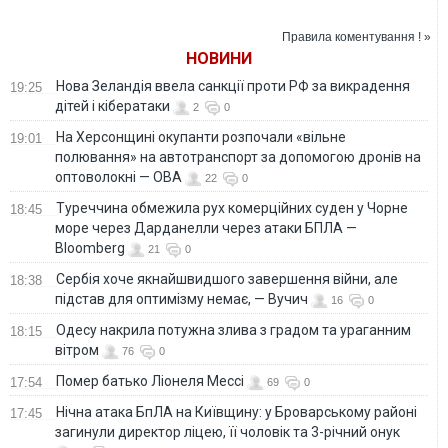
днів
якій загинула 6-
переховувався в
річна дитина
Правила коментування ! »
селі
НОВИНИ
Нова Зеландія ввела санкції проти РФ за викрадення
19:25
дітей і кібератаки
2
0
На Херсонщині окупанти розпочали «вільне
19:01
полювання» на автотранспорт за допомогою дронів на
оптоволокні — ОВА
22
0
Туреччина обмежила рух комерційних суден у Чорне
18:45
море через Дарданелли через атаки БПЛА —
Bloomberg
21
0
Сербія хоче якнайшвидшого завершення війни, але
18:38
підстав для оптимізму немає, — Вучич
16
0
Одесу накрила потужна злива з градом та ураганним
18:15
вітром
76
0
Помер батько Ліонеля Мессі
17:54
69
0
Нічна атака БпЛА на Київщину: у Броварському районі
17:45
загинули директор ліцею, її чоловік та 3-річний онук