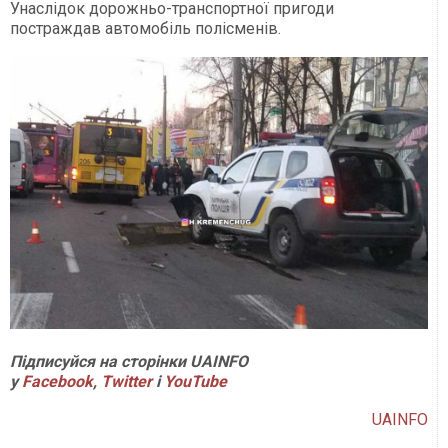
Унаслідок дорожньо-транспортної пригоди
постраждав автомобіль полісменів.
Підписуйся на сторінки UAINFO
у
Facebook
,
Twitter
і
YouTube
UAINFO