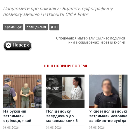
Повідомити про помилку - Виділіть орфографічну
помилку мишею і натисніть Ctrl + Enter
Кременчуг
поліцейські
ДТП
Сподобався матеріал? Сміливо поділися
ним в соцмережах через ці кнопки
ІНШІ НОВИНИ ПО ТЕМІ
На Буковині
Поліцейську
У Києві поліцейські
затримали
засуджено до
затримали чоловіка
стрільця, який
максимальних 8
за вбивство сусіда
поранив двох
років ув’язнення за
по хостелу
08.08.2026
04.08.2026
03.08.2026
поліцейських і 11
ДТП у Прилуках, у