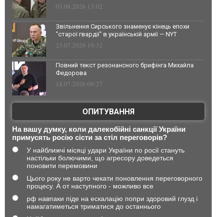
03.08.2026 13:02
Звільнення Сирського знаменує кінець епохи
"старої гвардії" в українській армії — NYT
23.07.2026 10:32
Повний текст резонансного брифінга Михайла
Федорова
18.07.2026 09:27
ОПИТУВАННЯ
На вашу думку, коли далекобійні санкції України
примусять росію сісти за стіл переговорів?
У найближчі місяці удари України по росії стануть
настільки болючими, що агресору доведеться
поновити перемовини
Цього року не варто чекати поновлення переговорного
процесу. А от наступного - можливо все
рф навпаки піде на ескалацію попри здоровий глузд і
намагатиметься триматися до останнього