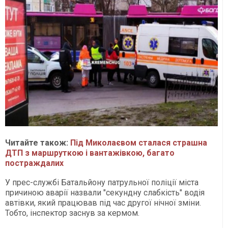
Читайте також:
Під Миколаєвом сталася страшна
ДТП з маршруткою і вантажівкою, багато
постраждалих
У прес-службі Батальйону патрульної поліції міста
причиною аварії назвали "секундну слабкість" водія
автівки, який працював під час другої нічної зміни.
Тобто, інспектор заснув за кермом.