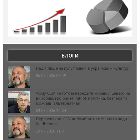
БЛОГИ
Надія лише на культ жінки в українській культурі
06.08.2026 08:49
Чому США не готові передати Україні ліцензію на
виробництво ракет Patriot: політика, безпека та
можливі альтернативи
03.08.2026 20:24
Перспектива: ЗСУ добомблять і всі інші склади
Wildberries
23.07.2026 11:31