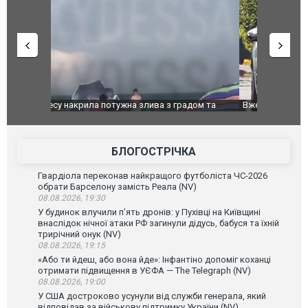
дом та
Вже вивели на тести: Ferrari готує оновлення
Вийшов тре
позашляховика Purosangue. ВІДЕО
фільму "Аф
БЛОГОСТРІЧКА
Гвардіола переконав найкращого футболіста ЧС-2026
обрати Барселону замість Реала (NV)
08.08.2026, 19:30
У будинок влучили п’ять дронів: у Пухівці на Київщині
внаслідок нічної атаки РФ загинули дідусь, бабуся та їхній
трирічний онук (NV)
08.08.2026, 19:15
«Або ти йдеш, або вона йде»: Інфантіно допоміг коханці
отримати підвищення в УЄФА — The Telegraph (NV)
08.08.2026, 19:00
У США достроково усунули від служби генерала, який
відповідав за військову підтримку України (NV)