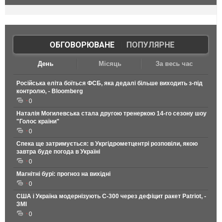
ОБГОВОРЮВАНЕ
|
ПОПУЛЯРНЕ
День
Місяць
За весь час
Російська еліта боїться ФСБ, яка дедалі більше виходить з-під
контролю, - Bloomberg
0
Наталія Могилевська стала другою тренеркою 14-го сезону шоу
"Голос країни"
0
Спека ще затримується: в Укргідрометцентрі розповіли, якою
завтра буде погода в Україні
0
Магнітні бурі: прогноз на вихідні
0
США і Україна модернізують С-300 через дефіцит ракет Patriot, -
ЗМІ
0