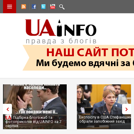
Експослу в США Стефанішині
Підбірка блогожаб та
обрали запобіжний захід
фотоприколів від UAINFO за 7
серпня