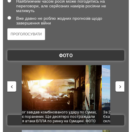
Найближчим часом росія може погодитись на
переговори, але серйозних намірів росіяни не
матимуть
Вже давно не роблю жодних прогнозів щодо
завершення війни
ФОТО
по Сумах,
За 2000 кілометрів від кордону з Україною: в
"Мої іграш
траждали
Єкатеринбурзі після атаки дронів загорівся
суперкарів
ВІДЕО
ині. ФОТО
склад Wildberries. ФОТО. ВІДЕО