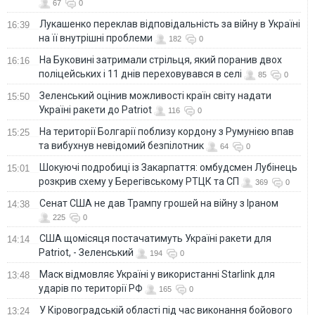
67
0
Лукашенко переклав відповідальність за війну в Україні
16:39
на її внутрішні проблеми
182
0
На Буковині затримали стрільця, який поранив двох
16:16
поліцейських і 11 днів переховувався в селі
85
0
Зеленський оцінив можливості країн світу надати
15:50
Україні ракети до Patriot
116
0
На території Болгарії поблизу кордону з Румунією впав
15:25
та вибухнув невідомий безпілотник
64
0
Шокуючі подробиці із Закарпаття: омбудсмен Лубінець
15:01
розкрив схему у Берегівському РТЦК та СП
369
0
Сенат США не дав Трампу грошей на війну з Іраном
14:38
225
0
США щомісяця постачатимуть Україні ракети для
14:14
Patriot, - Зеленський
194
0
Маск відмовляє Україні у використанні Starlink для
13:48
ударів по території РФ
165
0
У Кіровоградській області під час виконання бойового
13:24