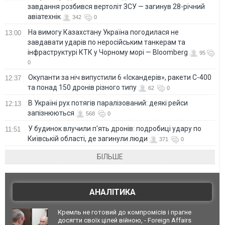
завдання розбився вертоліт ЗСУ — загинув 28-річний
авіатехнік
342
0
На вимогу Казахстану Україна погодилася не
13:00
завдавати ударів по неросійським танкерам та
інфраструктурі КТК у Чорному морі — Bloomberg
95
0
Окупанти за ніч випустили 6 «Іскандерів», ракети С-400
12:37
та понад 150 дронів різного типу
62
0
В Україні рух потягів паралізований: деякі рейси
12:13
запізнюються
568
0
У будинок влучили п'ять дронів: подробиці удару по
11:51
Київській області, де загинули люди
371
0
БІЛЬШЕ
АНАЛІТИКА
Кремль не готовий до компромісів і прагне
досягти своїх цілей війною, - Foreign Affairs