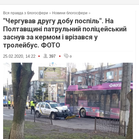
Вся правда з блогосфери
»
Новини блогосфери
»
"Чергував другу добу поспіль". На
Полтавщині патрульний поліцейський
заснув за кермом і врізався у
тролейбус. ФОТО
•
•
25.02.2020, 14:22
397
0