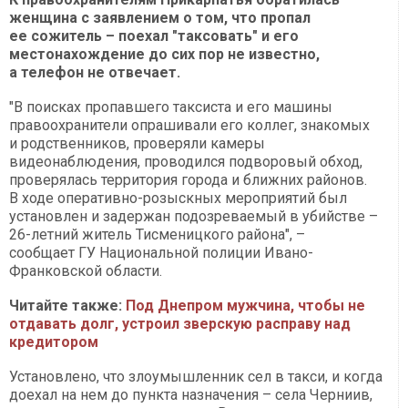
женщина с заявлением о том, что пропал
ее сожитель – поехал "таксовать" и его
местонахождение до сих пор не известно,
а телефон не отвечает.
"В поисках пропавшего таксиста и его машины
правоохранители опрашивали его коллег, знакомых
и родственников, проверяли камеры
видеонаблюдения, проводился подворовый обход,
проверялась территория города и ближних районов.
В ходе оперативно-розыскных мероприятий был
установлен и задержан подозреваемый в убийстве –
26-летний житель Тисменицкого района", –
сообщает ГУ Национальной полиции Ивано-
Франковской области.
Читайте также:
Под Днепром мужчина, чтобы не
отдавать долг, устроил зверскую расправу над
кредитором
Установлено, что злоумышленник сел в такси, и когда
доехал на нем до пункта назначения – села Черниив,