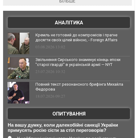
БІЛЬШЕ
АНАЛІТИКА
Кремль не готовий до компромісів і прагне
досягти своїх цілей війною, - Foreign Affairs
03.08.2026 13:02
Звільнення Сирського знаменує кінець епохи
"старої гвардії" в українській армії — NYT
23.07.2026 10:32
Повний текст резонансного брифінга Михайла
Федорова
18.07.2026 09:27
ОПИТУВАННЯ
На вашу думку, коли далекобійні санкції України
примусять росію сісти за стіл переговорів?