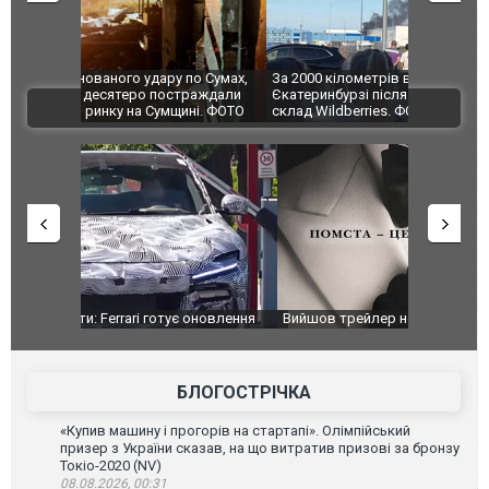
по Сумах,
За 2000 кілометрів від кордону з Україною: в
"Мої іграш
траждали
Єкатеринбурзі після атаки дронів загорівся
суперкарів
ВІДЕО
ині. ФОТО
склад Wildberries. ФОТО. ВІДЕО
оновлення
Вийшов трейлер нової екранізації легендарного
Зеленський
фільму "Афера Томаса Крауна"
перемовин
БЛОГОСТРІЧКА
«Купив машину і прогорів на стартапі». Олімпійський
призер з України сказав, на що витратив призові за бронзу
Токіо-2020 (NV)
08.08.2026, 00:31