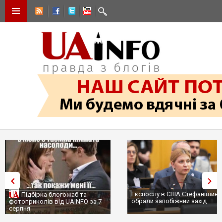
Експослу в США Стефанішині
Підбірка блогожаб та
обрали запобіжний захід
фотоприколів від UAINFO за 7
серпня