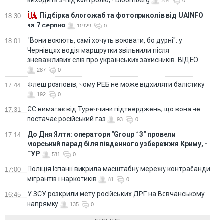
254
0
Підбірка блогожаб та фотоприколів від UAINFO
18:30
за 7 серпня
10929
0
"Вони воюють, самі хочуть воювати, бо дурні": у
18:01
Чернівцях водія маршрутки звільнили після
зневажливих слів про українських захисників. ВІДЕО
287
0
Флеш розповів, чому РЕБ не може відхиляти балістику
17:44
192
0
ЄС вимагає від Туреччини підтверджень, що вона не
17:31
постачає російський газ
93
0
До Дня Ялти: оператори "Group 13" провели
17:14
морський парад біля південного узбережжя Криму, -
ГУР
581
0
Поліція Іспанії викрила масштабну мережу контрабанди
17:00
мігрантів і наркотиків
81
0
У ЗСУ розкрили мету російських ДРГ на Вовчанському
16:45
напрямку
135
0