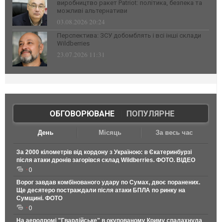
виробництво ракет Patriot: політика, безпека та
можливі альтернативи
03.08.2026 20:24
Перспектива: ЗСУ добомблять і всі інші склади
Wildberries
23.07.2026 11:31
ОБГОВОРЮВАНЕ
|
ПОПУЛЯРНЕ
День
Місяць
За весь час
За 2000 кілометрів від кордону з Україною: в Єкатеринбурзі
після атаки дронів загорівся склад Wildberries. ФОТО. ВІДЕО
0
Ворог завдав комбінованого удару по Сумах, двоє поранених.
Ще десятеро постраждали після атаки БПЛА по ринку на
Сумщині. ФОТО
0
На аеродромі "Гвардійське" в окупованому Криму спалахнула