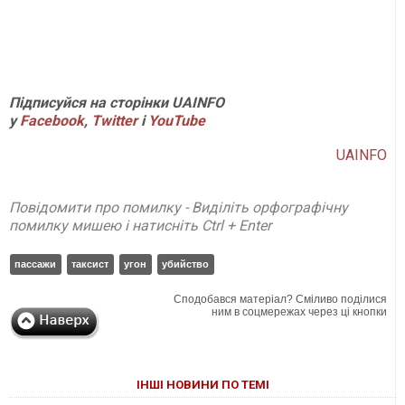
Підписуйся на сторінки UAINFO
у
Facebook
,
Twitter
і
YouTube
UAINFO
Повідомити про помилку - Виділіть орфографічну
помилку мишею і натисніть Ctrl + Enter
пассажи
таксист
угон
убийство
Сподобався матеріал? Сміливо поділися
ним в соцмережах через ці кнопки
ІНШІ НОВИНИ ПО ТЕМІ