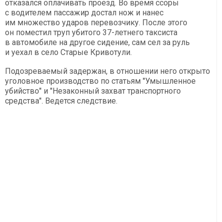
отказался оплачивать проезд. Во время ссоры
с водителем пассажир достал нож и нанес
им множество ударов перевозчику. После этого
он поместил труп убитого 37-летнего таксиста
в автомобиле на другое сидение, сам сел за руль
и уехал в село Старые Кривотули.
Подозреваемый задержан, в отношении него открыто
уголовное производство по статьям "Умышленное
убийство" и "Незаконный захват транспортного
средства". Ведется следствие.