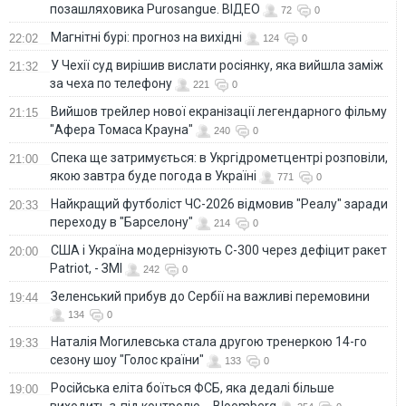
позашляховика Purosangue. ВІДЕО
72
0
Магнітні бурі: прогноз на вихідні
22:02
124
0
У Чехії суд вирішив вислати росіянку, яка вийшла заміж
21:32
за чеха по телефону
221
0
Вийшов трейлер нової екранізації легендарного фільму
21:15
"Афера Томаса Крауна"
240
0
Спека ще затримується: в Укргідрометцентрі розповіли,
21:00
якою завтра буде погода в Україні
771
0
Найкращий футболіст ЧС-2026 відмовив "Реалу" заради
20:33
переходу в "Барселону"
214
0
США і Україна модернізують С-300 через дефіцит ракет
20:00
Patriot, - ЗМІ
242
0
Зеленський прибув до Сербії на важливі перемовини
19:44
134
0
Наталія Могилевська стала другою тренеркою 14-го
19:33
сезону шоу "Голос країни"
133
0
Російська еліта боїться ФСБ, яка дедалі більше
19:00
виходить з-під контролю, - Bloomberg