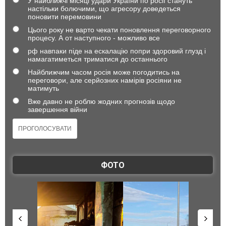
У найближчі місяці удари України по росії стануть
настільки болючими, що агресору доведеться
поновити перемовини
Цього року не варто чекати поновлення переговорного
процесу. А от наступного - можливо все
рф навпаки піде на ескалацію попри здоровий глузд і
намагатиметься триматися до останнього
Найближчим часом росія може погодитись на
переговори, але серйозних намірів росіяни не
матимуть
Вже давно не роблю жодних прогнозів щодо
завершення війни
ФОТО