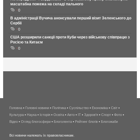
масштабна пожежа на складі пального
0
В адміністрації Вучича анонсували перший візит Зеленського до
Сербії
0
США розширили санкції проти Куби через військову співпрацю з
Росією та Китаєм
0
Головна
•
Головні новини
•
Політика
•
Суспільство
•
Економіка
беспроводной
•
Світ
•
Культура
•
Наука
•
Історія
•
Освіта
•
Авто
•
IT
•
Здоров'я
интернет
•
Спорт
•
Фото
•
Відео
•
Огляд блогосфери
•
Блоголента
•
Рейтинг блогів
киев
•
Блогожаби
и
Всі новини належать їх правовласникам.
область