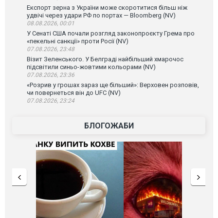
Експорт зерна з України може скоротитися більш ніж
удвічі через удари РФ по портах — Bloomberg (NV)
08.08.2026, 00:01
У Сенаті США почали розгляд законопроєкту Грема про
«пекельні санкції» проти Росії (NV)
07.08.2026, 23:48
Візит Зеленського. У Белграді найбільший хмарочос
підсвітили синьо-жовтими кольорами (NV)
07.08.2026, 23:36
«Розрив у грошах зараз ще більший»: Верховен розповів,
чи повернеться він до UFC (NV)
07.08.2026, 23:24
БЛОГОЖАБИ