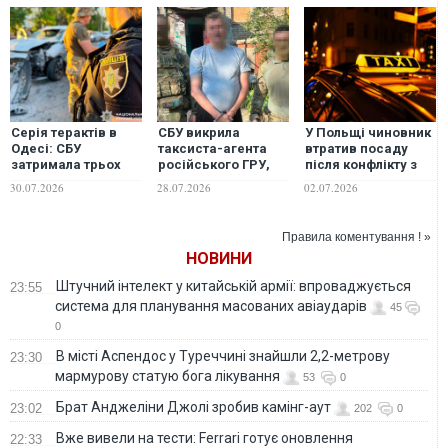
Серія терактів в
СБУ викрила
У Польщі чиновник
Одесі: СБУ
таксиста-агента
втратив посаду
затримала трьох
російського ГРУ,
після конфлікту з
агентів РФ за
який коригував
українським
30.07.2026
28.07.2026
02.07.2026
підрив автомобілів
обстріли
таксистом
військового та
Краматорська
таксиста
Правила коментування ! »
НОВИНИ
Штучний інтелект у китайській армії: впроваджується
23:55
система для планування масованих авіаударів
45
0
В місті Аспендос у Туреччині знайшли 2,2-метрову
23:30
мармурову статую бога лікування
53
0
Брат Анджеліни Джолі зробив камінг-аут
23:02
202
0
Вже вивели на тести: Ferrari готує оновлення
22:33