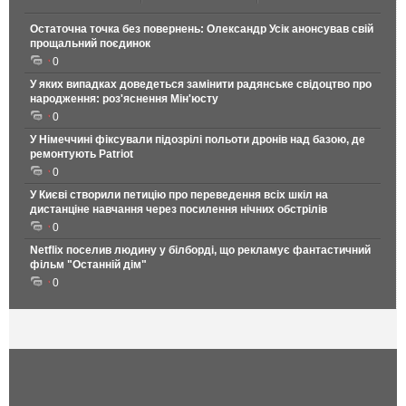
Остаточна точка без повернень: Олександр Усік анонсував свій
прощальний поєдинок
0
У яких випадках доведеться замінити радянське свідоцтво про
народження: роз'яснення Мін'юсту
0
У Німеччині фіксували підозрілі польоти дронів над базою, де
ремонтують Patriot
0
У Києві створили петицію про переведення всіх шкіл на
дистанціне навчання через посилення нічних обстрілів
0
Netflix поселив людину у білборді, що рекламує фантастичний
фільм "Останній дім"
0