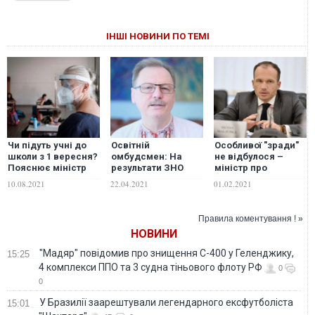
ІНШІ НОВИНИ ПО ТЕМІ
Чи підуть учні до
Освітній
Особливої "зради"
школи з 1 вересня?
омбудсмен: На
не відбулося –
Пояснює міністр
результати ЗНО
міністр про
освіти
впливає
скандал зі
10.08.2021
22.04.2021
01.02.2021
заможність родини
"скасуванням"
правопису
Правила коментування ! »
НОВИНИ
"Мадяр" повідомив про знищення С-400 у Геленджику,
15:25
4 комплекси ППО та 3 судна тіньового флоту РФ
0
0
У Бразилії заарештували легендарного ексфутболіста
15:01