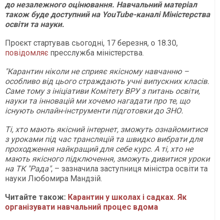
до незалежного оцінювання. Навчальний матеріал
також буде доступний на YouTube-каналі Міністерства
освіти та науки.
Проєкт стартував сьогодні, 17 березня, о 18.30,
повідомляє
пресслужба міністерства.
"Карантин ніколи не сприяє якісному навчанню –
особливо від цього страждають учні випускних класів.
Саме тому з ініціативи Комітету ВРУ з питань освіти,
науки та інновацій ми хочемо нагадати про те, що
існують онлайн-інструменти підготовки до ЗНО.
Ті, хто мають якісний інтернет, зможуть ознайомитися
з уроками під час трансляцій та швидко вибрати для
проходження найкращий для себе курс. А ті, хто не
мають якісного підключення, зможуть дивитися уроки
на ТК "Рада"
, – зазначила заступниця міністра освіти та
науки Любомира Мандзій.
Читайте також:
Карантин у школах і садках. Як
організувати навчальний процес вдома