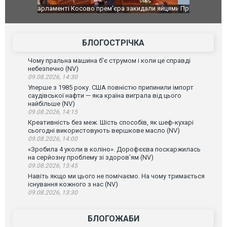
идали яйцями
Приїхав за паспортом та квартирою": у полон
Одесу накр
до українських військових потрапив тезка
ураганним 
зіркового футболіста Мохамеда Салаха
БЛОГОСТРІЧКА
Чому пральна машина б'є струмом і коли це справді
небезпечно (NV)
09.08.2026, 14:30
Уперше з 1985 року. США повністю припинили імпорт
саудівської нафти — яка країна виграла від цього
найбільше (NV)
09.08.2026, 14:15
Креативність без меж. Шість способів, як шеф-кухарі
сьогодні використовують вершкове масло (NV)
09.08.2026, 14:00
«Зробила 4 уколи в коліно». Дорофєєва поскаржилась
на серйозну проблему зі здоров’ям (NV)
09.08.2026, 13:45
Навіть якщо ми цього не помічаємо. На чому тримається
існування кожного з нас (NV)
09.08.2026, 13:30
БЛОГОЖАБИ