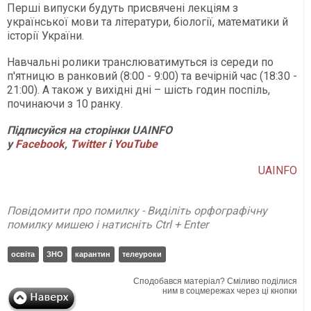
Перші випуски будуть присвячені лекціям з
української мови та літератури, біології, математики й
історії України.
Навчальні ролики транслюватимуться із середи по
п'ятницю в ранковий (8:00 - 9:00) та вечірній час (18:30 -
21:00). А також у вихідні дні – шість годин поспіль,
починаючи з 10 ранку.
Підписуйся на сторінки UAINFO
у
Facebook
,
Twitter
і
YouTube
UAINFO
Повідомити про помилку - Виділіть орфографічну
помилку мишею і натисніть Ctrl + Enter
освіта
ЗНО
карантин
телеуроки
Сподобався матеріал? Сміливо поділися
ним в соцмережах через ці кнопки