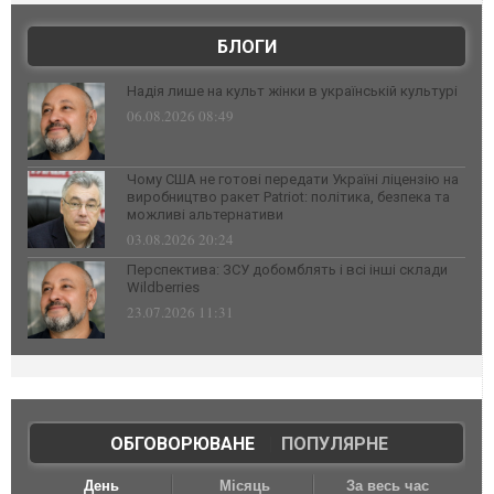
БЛОГИ
Надія лише на культ жінки в українській культурі
06.08.2026 08:49
Чому США не готові передати Україні ліцензію на
виробництво ракет Patriot: політика, безпека та
можливі альтернативи
03.08.2026 20:24
Перспектива: ЗСУ добомблять і всі інші склади
Wildberries
23.07.2026 11:31
ОБГОВОРЮВАНЕ
|
ПОПУЛЯРНЕ
День
Місяць
За весь час