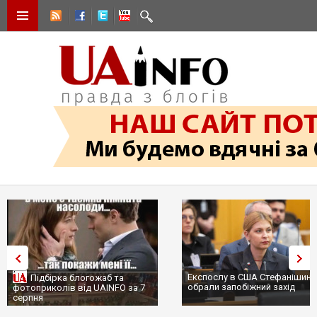
Експослу в США Стефанішині
Підбірка блогожаб та
обрали запобіжний захід
фотоприколів від UAINFO за 7
серпня