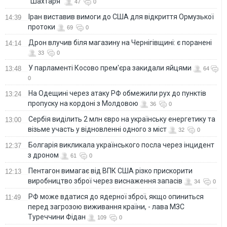
"Шахтаря"
47
0
Іран виставив вимоги до США для відкриття Ормузької
14:39
протоки
69
0
Дрон влучив біля магазину на Чернігівщині: є поранені
14:14
33
0
У парламенті Косово прем'єра закидали яйцями
13:48
64
0
На Одещині через атаку РФ обмежили рух до пунктів
13:24
пропуску на кордоні з Молдовою
36
0
Сербія виділить 2 млн євро на українську енергетику та
13:00
візьме участь у відновленні одного з міст
32
0
Болгарія викликала українського посла через інцидент
12:37
з дроном
61
0
Пентагон вимагає від ВПК США різко прискорити
12:13
виробництво зброї через виснаження запасів
34
0
РФ може вдатися до ядерної зброї, якщо опиниться
11:49
перед загрозою виживання країни, - лава МЗС
Туреччини Фідан
109
0