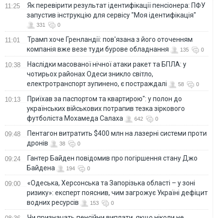
Як перевірити результат ідентифікації пенсіонера: ПФУ
11:25
запустив інструкцію для сервісу "Моя ідентифікація"
331
0
Трамп хоче Гренландії: пов'язана з його оточенням
11:01
компанія вже везе туди бурове обладнання
135
0
Наслідки масованої нічної атаки ракет та БПЛА: у
10:38
чотирьох районах Одеси зникло світло,
електротранспорт зупинено, є постраждалі
58
0
Приїхав за паспортом та квартирою": у полон до
10:13
українських військових потрапив тезка зіркового
футболіста Мохамеда Салаха
642
0
Пентагон витратить $400 млн на лазерні системи проти
09:48
дронів
38
0
Гантер Байден повідомив про погіршення стану Джо
09:24
Байдена
194
0
«Одеська, Херсонська та Запорізька області – у зоні
09:00
ризику»: експерт пояснив, чим загрожує Україні дефіцит
водних ресурсів
153
0
Чи призначать пенсійни виплати, якщо ніколи не