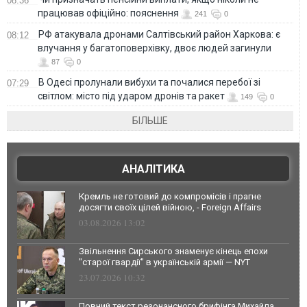
08:36
працював офіційно: пояснення
241
0
РФ атакувала дронами Салтівський район Харкова: є
08:12
влучання у багатоповерхівку, двоє людей загинули
87
0
В Одесі пролунали вибухи та почалися перебої зі
07:29
світлом: місто під ударом дронів та ракет
149
0
БІЛЬШЕ
АНАЛІТИКА
Кремль не готовий до компромісів і прагне
досягти своїх цілей війною, - Foreign Affairs
03.08.2026 13:02
Звільнення Сирського знаменує кінець епохи
"старої гвардії" в українській армії — NYT
23.07.2026 10:32
Повний текст резонансного брифінга Михайла