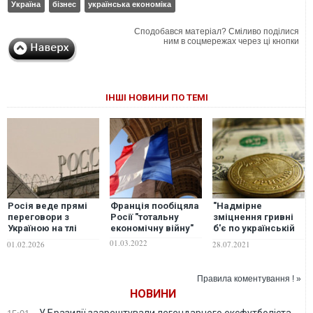
Україна
бізнес
українська економіка
Сподобався матеріал? Сміливо поділися
ним в соцмережах через ці кнопки
ІНШІ НОВИНИ ПО ТЕМІ
Росія веде прямі
Франція пообіцяла
"Надмірне
переговори з
Росії "тотальну
зміцнення гривні
Україною на тлі
економічну війну"
б'є по українській
обвалу доходів від
економіці", –
01.03.2022
01.02.2026
28.07.2021
нафти — NYT
економіст
Правила коментування ! »
НОВИНИ
У Бразилії заарештували легендарного ексфутболіста