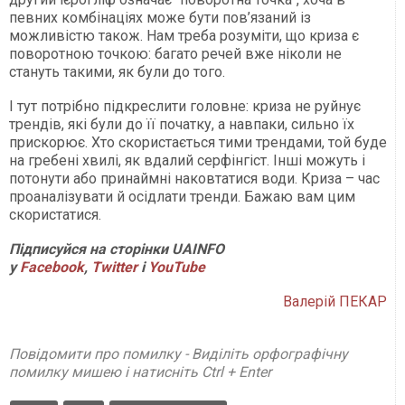
певних комбінаціях може бути пов’язаний із
можливістю також. Нам треба розуміти, що криза є
поворотною точкою: багато речей вже ніколи не
стануть такими, як були до того.
І тут потрібно підкреслити головне: криза не руйнує
трендів, які були до її початку, а навпаки, сильно їх
прискорює. Хто скористається тими трендами, той буде
на гребені хвилі, як вдалий серфінгіст. Інші можуть і
потонути або принаймні наковтатися води. Криза – час
проаналізувати й осідлати тренди. Бажаю вам цим
скористатися.
Підписуйся на сторінки UAINFO
у
Facebook
,
Twitter
і
YouTube
Валерій ПЕКАР
Повідомити про помилку - Виділіть орфографічну
помилку мишею і натисніть Ctrl + Enter