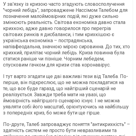
У зв’язку із кризою часто згадують словосполучення
"чорний лебідь", запроваджене Нассімом Талебом для
позначення малоймовірних подій, які дуже сильно
змінюють реальність. Світова економіка давно стала
крихкою, адже давно говорилося про перегрів
світових ринків я дисбаланси, і тим крихкішою є
українська економіка – пострадянська,
напівфеодальна, значною мірою сировинна. До тих, хто
крихкий, прилітає чорний лебідь. Криза повинна була
статися раніше чи пізніше. Чорним лебедем,
спусковим гачком для кризи став коронавірус.
І тут варто згадати ще дві важливі тези від Талеба. По-
перше, він підкреслює, що не можна покладатися на
те, що все буде гаразд, що найгірший сценарій не
реалізується. Завжди треба мати на увазі, що
ймовірність найгіршого сценарію існує. І не можна
уявляти собі його масштаб, орієнтуючись на найбільшу
з попередніх криз, бо може бути ще гірше.
По-друге, Талеб запроваджує поняття "антикрихкість" –
здатність систем не просто бути невразливими та