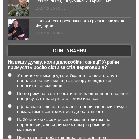
"старої гвардії" в українській армії — NYT
23.07.2026 10:32
Повний текст резонансного брифінга Михайла
Федорова
18.07.2026 09:27
ОПИТУВАННЯ
На вашу думку, коли далекобійні санкції України
примусять росію сісти за стіл переговорів?
У найближчі місяці удари України по росії стануть
настільки болючими, що агресору доведеться
поновити перемовини
Цього року не варто чекати поновлення переговорного
процесу. А от наступного - можливо все
рф навпаки піде на ескалацію попри здоровий глузд і
намагатиметься триматися до останнього
Найближчим часом росія може погодитись на
переговори, але серйозних намірів росіяни не
матимуть
Вже давно не роблю жодних прогнозів щодо