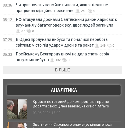
Чи призначать пенсійни виплати, якщо ніколи не
08:36
працював офіційно: пояснення
240
0
РФ атакувала дронами Салтівський район Харкова: є
08:12
влучання у багатоповерхівку, двоє людей загинули
87
0
В Одесі пролунали вибухи та почалися перебої зі
07:29
світлом: місто під ударом дронів та ракет
149
0
Російському Бєлгороду вночі не дала спати серія
06:33
потужних вибухів
132
0
БІЛЬШЕ
АНАЛІТИКА
Кремль не готовий до компромісів і прагне
досягти своїх цілей війною, - Foreign Affairs
03.08.2026 13:02
Звільнення Сирського знаменує кінець епохи