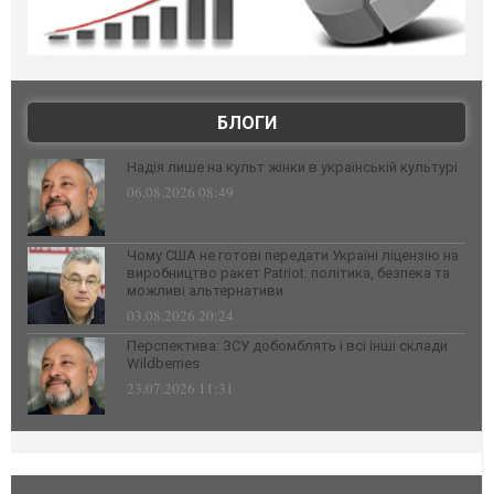
БЛОГИ
Надія лише на культ жінки в українській культурі
06.08.2026 08:49
Чому США не готові передати Україні ліцензію на
виробництво ракет Patriot: політика, безпека та
можливі альтернативи
03.08.2026 20:24
Перспектива: ЗСУ добомблять і всі інші склади
Wildberries
23.07.2026 11:31