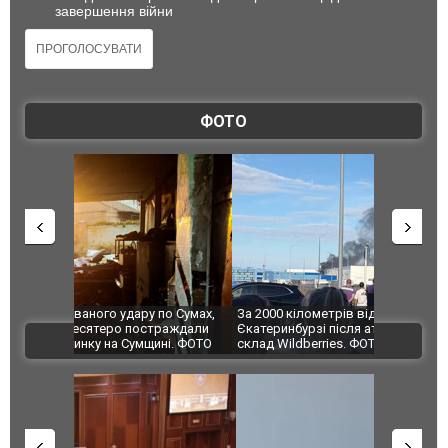
завершення війни
ФОТО
по Сумах,
За 2000 кілометрів від кордону з Україною: в
"Мої іграш
траждали
Єкатеринбурзі після атаки дронів загорівся
суперкарів
ВІДЕО
ині. ФОТО
склад Wildberries. ФОТО. ВІДЕО