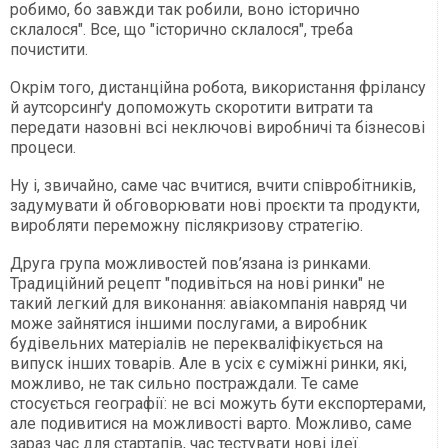
робимо, бо завжди так робили, воно історично
склалося". Все, що "історично склалося", треба
почистити.
Окрім того, дистанційна робота, використання фрілансу
й аутсорсинґу допоможуть скоротити витрати та
передати назовні всі неключові виробничі та бізнесові
процеси.
Ну і, звичайно, саме час вчитися, вчити співробітників,
задумувати й обговорювати нові проєкти та продукти,
виробляти переможну післякризову стратегію.
Друга група можливостей пов’язана із ринками.
Традиційний рецепт "подивіться на нові ринки" не
такий легкий для виконання: авіакомпанія навряд чи
може зайнятися іншими послугами, а виробник
будівельних матеріалів не перекваліфікується на
випуск інших товарів. Але в усіх є суміжні ринки, які,
можливо, не так сильно постраждали. Те саме
стосується географії: не всі можуть бути експортерами,
але подивитися на можливості варто. Можливо, саме
зараз час для стартапів, час тестувати нові ідеї.