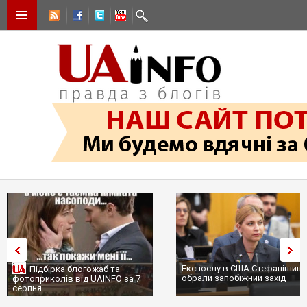
Експослу в США Стефанішиній
Підбірка блогожаб та
обрали запобіжний захід
фотоприколів від UAINFO за 7
серпня