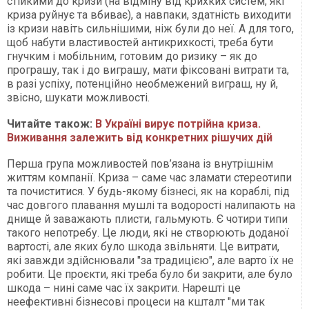
стійкими до кризи (на відміну від крихких систем, які
криза руйнує та вбиває), а навпаки, здатність виходити
із кризи навіть сильнішими, ніж були до неї. А для того,
щоб набути властивостей антикрихкості, треба бути
гнучким і мобільним, готовим до ризику – як до
програшу, так і до виграшу, мати фіксовані витрати та,
в разі успіху, потенційно необмежений виграш, ну й,
звісно, шукати можливості.
Читайте також:
В Україні вирує потрійна криза.
Виживання залежить від конкретних рішучих дій
Перша група можливостей пов’язана із внутрішнім
життям компанії. Криза – саме час зламати стереотипи
та почиститися. У будь-якому бізнесі, як на кораблі, під
час довгого плавання мушлі та водорості налипають на
днище й заважають плисти, гальмують. Є чотири типи
такого непотребу. Це люди, які не створюють доданої
вартості, але яких було шкода звільняти. Це витрати,
які завжди здійснювали "за традицією", але варто їх не
робити. Це проєкти, які треба було би закрити, але було
шкода – нині саме час їх закрити. Нарешті це
неефективні бізнесові процеси на кшталт "ми так