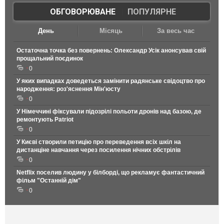
ОБГОВОРЮВАНЕ
|
ПОПУЛЯРНЕ
День
Місяць
За весь час
Остаточна точка без повернень: Олександр Усік анонсував свій
прощальний поєдинок
0
У яких випадках доведеться замінити радянське свідоцтво про
народження: роз'яснення Мін'юсту
0
У Німеччині фіксували підозрілі польоти дронів над базою, де
ремонтують Patriot
0
У Києві створили петицію про переведення всіх шкіл на
дистанціне навчання через посилення нічних обстрілів
0
Netflix поселив людину у білборді, що рекламує фантастичний
фільм "Останній дім"
0