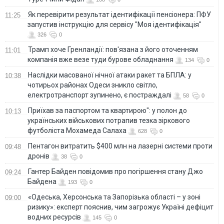
Як перевірити результат ідентифікації пенсіонера: ПФУ
11:25
запустив інструкцію для сервісу "Моя ідентифікація"
326
0
Трамп хоче Гренландії: пов'язана з його оточенням
11:01
компанія вже везе туди бурове обладнання
134
0
Наслідки масованої нічної атаки ракет та БПЛА: у
10:38
чотирьох районах Одеси зникло світло,
електротранспорт зупинено, є постраждалі
58
0
Приїхав за паспортом та квартирою": у полон до
10:13
українських військових потрапив тезка зіркового
футболіста Мохамеда Салаха
628
0
Пентагон витратить $400 млн на лазерні системи проти
09:48
дронів
38
0
Гантер Байден повідомив про погіршення стану Джо
09:24
Байдена
193
0
«Одеська, Херсонська та Запорізька області – у зоні
09:00
ризику»: експерт пояснив, чим загрожує Україні дефіцит
водних ресурсів
145
0