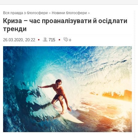
Вся правда з блогосфери
»
Новини блогосфери
»
Криза – час проаналізувати й осідлати
тренди
•
•
26.03.2020, 20:22
715
0