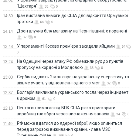
15:01
"Шахтаря"
35
0
Іран виставив вимоги до США для відкриття Ормузької
14:39
протоки
64
0
Дрон влучив біля магазину на Чернігівщині: є поранені
14:14
32
0
У парламенті Косово прем'єра закидали яйцями
13:48
64
0
На Одещині через атаку РФ обмежили рух до пунктів
13:24
пропуску на кордоні з Молдовою
36
0
Сербія виділить 2 млн євро на українську енергетику та
13:00
візьме участь у відновленні одного з міст
32
0
Болгарія викликала українського посла через інцидент
12:37
з дроном
61
0
Пентагон вимагає від ВПК США різко прискорити
12:13
виробництво зброї через виснаження запасів
34
0
РФ може вдатися до ядерної зброї, якщо опиниться
11:49
перед загрозою виживання країни, - лава МЗС
Туреччини Фідан
108
0