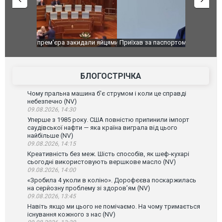
идали яйцями
Приїхав за паспортом та квартирою": у полон
Одесу накр
до українських військових потрапив тезка
ураганним 
зіркового футболіста Мохамеда Салаха
БЛОГОСТРІЧКА
Чому пральна машина б'є струмом і коли це справді
небезпечно (NV)
09.08.2026, 14:30
Уперше з 1985 року. США повністю припинили імпорт
саудівської нафти — яка країна виграла від цього
найбільше (NV)
09.08.2026, 14:15
Креативність без меж. Шість способів, як шеф-кухарі
сьогодні використовують вершкове масло (NV)
09.08.2026, 14:00
«Зробила 4 уколи в коліно». Дорофєєва поскаржилась
на серйозну проблему зі здоров’ям (NV)
09.08.2026, 13:45
Навіть якщо ми цього не помічаємо. На чому тримається
існування кожного з нас (NV)