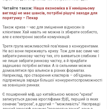
Читайте також:
Наша економіка в її нинішньому
вигляді не має шансів, потрібні рішучі заходи для
порятунку – Пекар
Також криза – час для зміцнення відносин із
клієнтами. Хай навіть не можна їх збирати особисто,
але є електронні засоби комунікацій.
Третя група можливостей пов’язана з конкурентами.
Не всі вони переживуть кризу. Тож для вас саме час
забрати ринкову частку тих, хто виявиться слабким. І
не лише забрати ринкову частку, а й придбати
задешево потрібні активи. А із сильними можна
домовлятися про альянси в різних форматах.
Наприклад, про створення кластерів – об’єднань
підприємців заради більшої конкурентоспроможності
на зовнішніх ринках.
Є поширений міф, що китайською мовою "криза"
записується двома ієрогліфами 危机, перший із яких
означає "загроза", а другий – "можливість". Насправді
другий ієрогліф означає "поворотна точка", хоча в