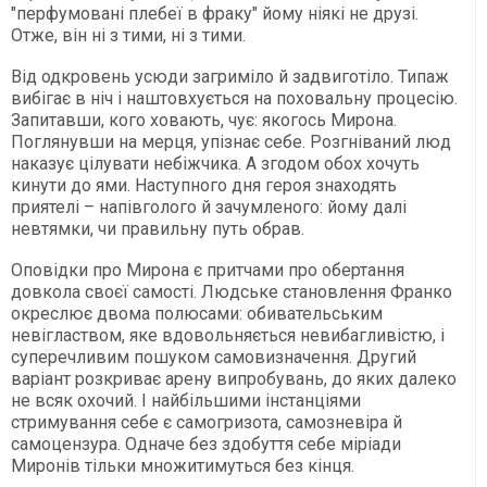
"перфумовані плебеї в фраку" йому ніякі не друзі.
Отже, він ні з тими, ні з тими.
Від одкровень усюди загриміло й задвиготіло. Типаж
вибігає в ніч і наштовхується на поховальну процесію.
Запитавши, кого ховають, чує: якогось Мирона.
Поглянувши на мерця, упізнає себе. Розгніваний люд
наказує цілувати небіжчика. А згодом обох хочуть
кинути до ями. Наступного дня героя знаходять
приятелі – напівголого й зачумленого: йому далі
невтямки, чи правильну путь обрав.
Оповідки про Мирона є притчами про обертання
довкола своєї самості. Людське становлення Франко
окреслює двома полюсами: обивательським
невіглаством, яке вдовольняється невибагливістю, і
суперечливим пошуком самовизначення. Другий
варіант розкриває арену випробувань, до яких далеко
не всяк охочий. І найбільшими інстанціями
стримування себе є самогризота, самозневіра й
самоцензура. Одначе без здобуття себе міріади
Миронів тільки множитимуться без кінця.