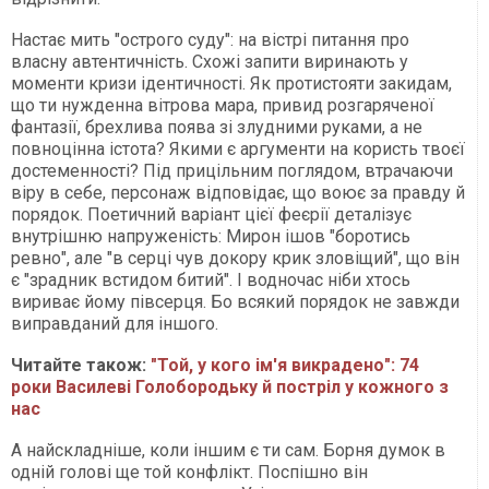
Настає мить "острого суду": на вістрі питання про
власну автентичність. Схожі запити в­иринають у
моменти кризи ідентичності. Як протистояти закидам,
що ти нужденна вітрова мара, привид розгаряченої
фантазії, брехлива поява зі злудними руками, а не
повноцінна істота? Якими є аргументи на користь твоєї
достеменності? Під прицільним поглядом, втрачаючи
віру в себе, персонаж відповідає, що воює за правду й
порядок. Поетичний варіант цієї феєрії деталізує
внутрішню напруженість: Мирон ішов "боротись
ревно", але "в серці чув докору крик зловіщий", що він
є "зрадник встидом битий". І водночас ніби хтось
вириває йому півсерця. Бо всякий порядок не завжди
виправданий для іншого.
Читайте також:
"Той, у кого ім'я викрадено": 74
роки Василеві Голобородьку й постріл у кожного з
нас
А найскладніше, коли іншим є ти сам. Борня думок в
одній голові ще той конфлікт. Поспішно він