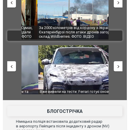
по Сумах,
За 2000 кілометрів від кордону з Україною: в
"Мої іграш
траждали
Єкатеринбурзі після атаки дронів загорівся
суперкарів
ВІДЕО
ині. ФОТО
склад Wildberries. ФОТО. ВІДЕО
дом та
Вже вивели на тести: Ferrari готує оновлення
Вийшов тре
позашляховика Purosangue. ВІДЕО
фільму "Аф
БЛОГОСТРІЧКА
Німецька поліція встановила додатковий радар
в аеропорту Лейпцига після інциденту з дроном (NV)