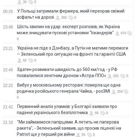
30
0
У Польщі затримали фермера, який переорав свіжий
00:26
асфальт на дорозі
260
0
Шість хвилин на удар: експерт розповів, як Україна
23:48
може знищувати пускові установки "Іскандерів"
670
0
Україна не піде з Донбасу, а Путін не матиме перемоги
23:21
— Зеленський про ситуацію на фронті та гарантії США
82
0
Здатен розвивати швидкість до 560 км/год - у РФ
22:49
похвалилися зенітним дроном «Астра-ППО»
292
0
Вибух у московському ресторані: померла ще одна
22:22
родичка російського генерала Чайка, - росЗМІ
259
0
Первинний аналіз уламків: у Болгарії заявили про
21:42
падіння українського безпілотника
88
0
"Ми займаємося папірцями. А летить не паперова
21:18
ракета", - Зеленський заявив, що просив ліцензії на
Patriot ще у перший рік війни
55
0