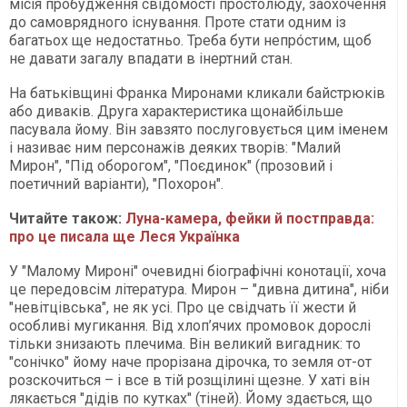
місія пробудження свідомості простолюду, заохочення
до самоврядного існування. Проте стати одним із
багатьох ще недостатньо. Треба бути непрóстим, щоб
не давати загалу впадати в інертний стан.
На батьківщині Франка Миронами кликали байстрюків
або диваків. Друга характеристика щонайбільше
пасувала йому. Він завзято послуговується цим іменем
і називає ним персонажів деяких творів: "Малий
Мирон", "Під оборогом", "Поєдинок" (прозовий і
поетичний варіанти), "Похорон".
Читайте також:
Луна-камера, фейки й постправда:
про це писала ще Леся Українка
У "Малому Мироні" очевидні біографічні конотації, хоча
це передовсім література. Мирон – "дивна дитина", ніби
"невітцівська", не як усі. Про це свідчать її жести й
особливі мугикання. Від хлоп’ячих промовок дорослі
тільки знизають плечима. Він великий вигадник: то
"сонічко" йому наче прорізана дірочка, то земля от-от
розскочиться – і все в тій розщілині щезне. У хаті він
лякається "дідів по кутках" (тіней). Йому здається, що