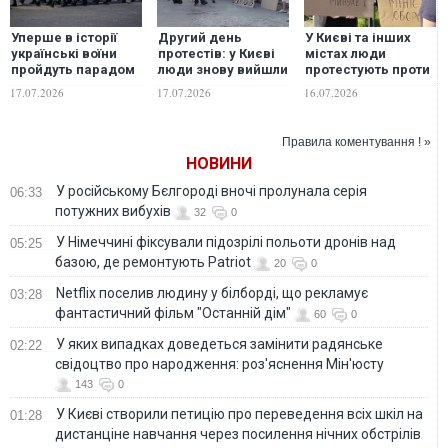
Уперше в історії
Другий день
У Києві та інших
українські воїни
протестів: у Києві
містах люди
пройдуть парадом
люди знову вийшли
протестують проти
у Брюсселі
на підтримку
відставки
17.07.2026
17.07.2026
16.07.2026
Федорова. ВІДЕО
Федорова. ВІДЕО
Правила коментування ! »
НОВИНИ
У російському Бєлгороді вночі пролунала серія
06:33
потужних вибухів
32
0
У Німеччині фіксували підозрілі польоти дронів над
05:25
базою, де ремонтують Patriot
20
0
Netflix поселив людину у білборді, що рекламує
03:28
фантастичний фільм "Останній дім"
60
0
У яких випадках доведеться замінити радянське
02:22
свідоцтво про народження: роз'яснення Мін'юсту
143
0
У Києві створили петицію про переведення всіх шкіл на
01:28
дистанціне навчання через посилення нічних обстрілів