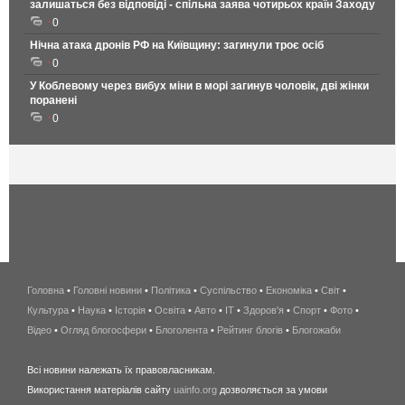
залишаться без відповіді - спільна заява чотирьох країн Заходу
0
Нічна атака дронів РФ на Київщину: загинули троє осіб
0
У Коблевому через вибух міни в морі загинув чоловік, дві жінки
поранені
0
Головна
•
Головні новини
•
Політика
•
Суспільство
•
Економіка
беспроводной
•
Світ
•
Культура
•
Наука
•
Історія
•
Освіта
•
Авто
•
IT
•
Здоров'я
интернет
•
Спорт
•
Фото
•
Відео
•
Огляд блогосфери
•
Блоголента
•
Рейтинг блогів
киев
•
Блогожаби
и
Всі новини належать їх правовласникам.
область
Використання матеріалів сайту
uainfo.org
дозволяється за умови
wimax