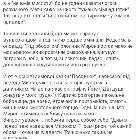
він "не вміє мислити", бо не годен сказати чогось
розумного. Мати каже на нього "туман вісімнадцятий".
Так недовго стати "ворожбитом, що віритиме у власні
привиди".
То нині ми вважали б, що маємо справу з
вундеркіндом, а тоді таких радше оминали. Недарма в
оповідці "Під оборогом" хлопчик Мирон постає мало не
мольфаром, який розганяє хмаровиння, вигукує
погрози в небо, а потім, знесилений, падає і спить,
допоки роздосадувана мати його розшукує.
Й от в основі зимової казки "Поєдинок", написаної під
псевдо Мирон, уже лежить історія зустрічі із
двійником. На це натякає епіграф із Ґете ("Дві душі
живуть у моїх грудях"). Картина розгортає пекельне
бойовище, де вояки, втрачаючи притомність, стають
машинами смертельного герцю. Один із них, на ім’я
Мирон, отямився поблизу села на самоті.
Випростувався і… побачив перед собою себе. "Дивна
поява" теж назвалася Мироном. Ті самі риси, той самий
образ – очей не відвести. Точнісінько такий, не
відрізнити.