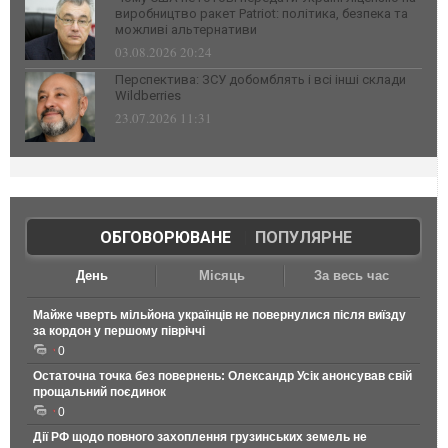
виробництво ракет Patriot: політика, безпека та
можливі альтернативи
03.08.2026 20:24
Перспектива: ЗСУ добомблять і всі інші склади
Wildberries
23.07.2026 11:31
ОБГОВОРЮВАНЕ
|
ПОПУЛЯРНЕ
День
Місяць
За весь час
Майже чверть мільйона українців не повернулися після виїзду
за кордон у першому півріччі
0
Остаточна точка без повернень: Олександр Усік анонсував свій
прощальний поєдинок
0
Дії РФ щодо повного захоплення грузинських земель не