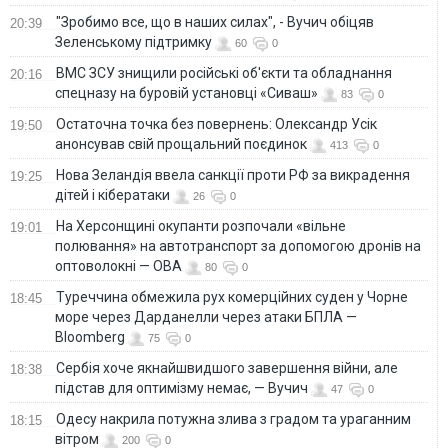
"Зробимо все, що в наших силах", - Вучич обіцяв
20:39
Зеленському підтримку
60
0
ВМС ЗСУ знищили російські об'єкти та обладнання
20:16
спецназу на буровій установці «Сиваш»
83
0
Остаточна точка без повернень: Олександр Усік
19:50
анонсував свій прощальний поєдинок
413
0
Нова Зеландія ввела санкції проти РФ за викрадення
19:25
дітей і кібератаки
26
0
На Херсонщині окупанти розпочали «вільне
19:01
полювання» на автотранспорт за допомогою дронів на
оптоволокні — ОВА
80
0
Туреччина обмежила рух комерційних суден у Чорне
18:45
море через Дарданелли через атаки БПЛА —
Bloomberg
75
0
Сербія хоче якнайшвидшого завершення війни, але
18:38
підстав для оптимізму немає, — Вучич
47
0
Одесу накрила потужна злива з градом та ураганним
18:15
вітром
200
0