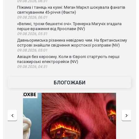
09.08.2026, 06:31
Піжама і танець на кухні: Меган Маркл шокувала фанатів
святкуванням 45-річчя (Факти)
09.08.2026, 06:01
«Великі, трохи бешкетні очі». Тренерка Магучіх згадала
перше враження від Ярослави (NV)
09.08.2026, 05:31
Давньоримська різанина невідомо чим. На британському
острові знайшли свідчення жорстокої розправи (NV)
09.08.2026, 05:01
Авіація без керосину. Коли в Європі стартують перші
пасажирські електрорейси (NV)
09.08.2026, 04:31
БЛОГОЖАБИ