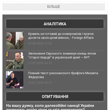
БІЛЬШЕ
АНАЛІТИКА
Кремль не готовий до компромісів і прагне
досягти своїх цілей війною, - Foreign Affairs
03.08.2026 13:02
Звільнення Сирського знаменує кінець епохи
"старої гвардії" в українській армії — NYT
23.07.2026 10:32
Повний текст резонансного брифінга Михайла
Федорова
18.07.2026 09:27
ОПИТУВАННЯ
На вашу думку, коли далекобійні санкції України
примусять росію сісти за стіл переговорів?