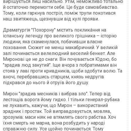
вирішується лиш насильно. Утім, неможливо тотально
й остаточно перемогти себе. Це буде самовбивство.
Тому, коли гаркнув постріл, поміж трупи покотився
наш звитяжець, щезнувши від кулі прояви.
Драматургія "Похорону" містить покликáння на
іспанську легенду про великого грішника – історію
людини, яка схаменулася, побачивши власне
поховання. Сюжет не менш макабричний. У великій
залі починається велелюдний веселий бенкет. Але
Миронові це не до снаги. Він почувається Юдою, бо
"зрадив люд закутий". Іще вчора з побратимами він
стояв у лаві проти кривдників, щоби здобути волю. Та
вночі, перебравшись старцем, князь недругів
підкрався до нього й отруїв його душу.
Мирон "зрадив месників і вибрав зло". Тепер від
лестощів ворога йому гидко. І тільки генерал-рубака
не лукавить, кажучи, що Мирон – використаний
зрадник і простак. Той виправдовується, мовляв,
зрозумів: маси ніяк не втямлять свого рабства. Хоч
їхня смерть не марна, вона розбудить у народі
справжню силу. Усе щойно починається. Тому