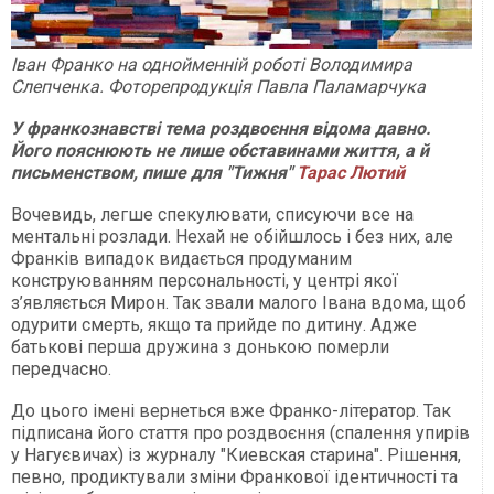
Іван Франко на однойменній роботі Володимира
Слепченка. Фоторепродукція Павла Паламарчука
У франкознавстві тема роздвоєння відома давно.
Його пояснюють не лише обставинами життя, а й
письменством, пише для "Тижня"
Тарас Лютий
Вочевидь, легше спекулювати, списуючи все на
ментальні розлади. Нехай не обійшлось і без них, але
Франків випадок видається продуманим
конструюванням персональності, у центрі якої
з’являється Мирон. Так звали малого Івана вдома, щоб
одурити смерть, якщо та прийде по дитину. Адже
батькові перша дружина з донькою померли
передчасно.
До цього імені вернеться вже Франко-літератор. Так
підписана його стаття про роздвоєння (спалення упирів
у Нагуєвичах) із журналу "Киевская старина". Рішення,
певно, продиктували зміни Франкової ідентичності та