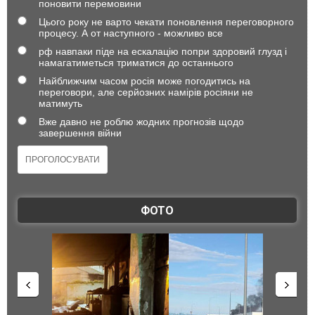
поновити перемовини
Цього року не варто чекати поновлення переговорного
процесу. А от наступного - можливо все
рф навпаки піде на ескалацію попри здоровий глузд і
намагатиметься триматися до останнього
Найближчим часом росія може погодитись на
переговори, але серйозних намірів росіяни не
матимуть
Вже давно не роблю жодних прогнозів щодо
завершення війни
ФОТО