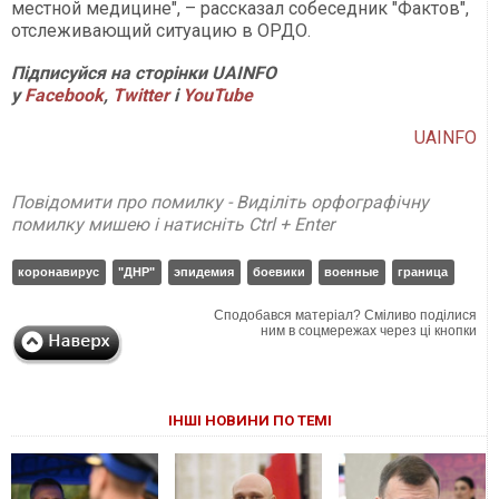
местной медицине", – рассказал собеседник "Фактов",
отслеживающий ситуацию в ОРДО.
Підписуйся на сторінки UAINFO
у
Facebook
,
Twitter
і
YouTube
UAINFO
Повідомити про помилку - Виділіть орфографічну
помилку мишею і натисніть Ctrl + Enter
коронавирус
"ДНР"
эпидемия
боевики
военные
граница
Сподобався матеріал? Сміливо поділися
ним в соцмережах через ці кнопки
ІНШІ НОВИНИ ПО ТЕМІ