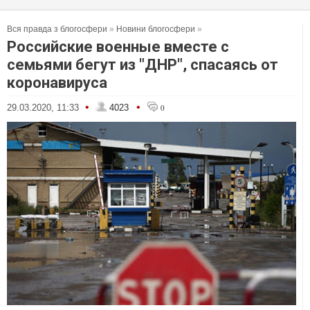
Вся правда з блогосфери
»
Новини блогосфери
»
Российские военные вместе с
семьями бегут из "ДНР", спасаясь от
коронавируса
•
•
29.03.2020, 11:33
4023
0