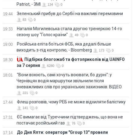
Patriot, - ЗМІ
134
0
Зеленський прибув до Сербії на важливі перемовини
19:44
83
0
Наталія Могилевська стала другою тренеркою 14-го
19:33
сезону шоу "Голос країни"
49
0
Російська еліта боїться ФСБ, яка дедалі більше
19:00
виходить з-під контролю, - Bloomberg
173
0
Підбірка блогожаб та фотоприколів від UAINFO
18:30
за 7 серпня
6280
0
"Вони воюють, самі хочуть воювати, бо дурні": у
18:01
Чернівцях водія маршрутки звільнили після
зневажливих слів про українських захисників. ВІДЕО
221
0
Флеш розповів, чому РЕБ не може відхиляти балістику
17:44
141
0
ЄС вимагає від Туреччини підтверджень, що вона не
17:31
постачає російський газ
76
0
До Дня Ялти: оператори "Group 13" провели
17:14