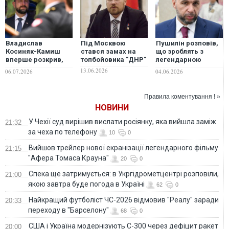
Владислав
Під Москвою
Пушилін розповів,
Косиняк-Камиш
стався замах на
що зроблять з
вперше розкрив,
топбойовика "ДНР"
легендарною
скільки Польща
"Донбас Ареною":
13.06.2026
06.07.2026
04.06.2026
витратила на
гратиме
військову
"справжній
допомогу Україні
донецький
Правила коментування ! »
"Шахтар"
НОВИНИ
У Чехії суд вирішив вислати росіянку, яка вийшла заміж
21:32
за чеха по телефону
10
0
Вийшов трейлер нової екранізації легендарного фільму
21:15
"Афера Томаса Крауна"
20
0
Спека ще затримується: в Укргідрометцентрі розповіли,
21:00
якою завтра буде погода в Україні
62
0
Найкращий футболіст ЧС-2026 відмовив "Реалу" заради
20:33
переходу в "Барселону"
68
0
США і Україна модернізують С-300 через дефіцит ракет
20:00