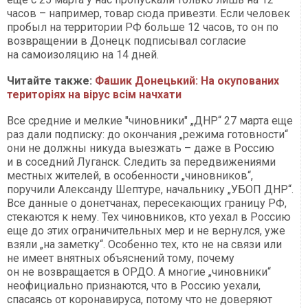
часов – например, товар сюда привезти. Если человек
пробыл на территории РФ больше 12 часов, то он по
возвращении в Донецк подписывал согласие
на самоизоляцию на 14 дней.
Читайте также:
Фашик Донецький: На окупованих
територіях на вірус всім начхати​​​​​​​
Все средние и мелкие "чиновники" „ДНР“ 27 марта еще
раз дали подписку: до окончания „режима готовности“
они не должны никуда выезжать – даже в Россию
и в соседний Луганск. Следить за передвижениями
местных жителей, в особенности „чиновников“,
поручили Александу Шептуре, начальнику „УБОП ДНР“.
Все данные о донетчанах, пересекающих границу РФ,
стекаются к нему. Тех чиновников, кто уехал в Россию
еще до этих ограничительных мер и не вернулся, уже
взяли „на заметку“. Особенно тех, кто не на связи или
не имеет внятных объяснений тому, почему
он не возвращается в ОРДО. А многие „чиновники“
неофициально признаются, что в Россию уехали,
спасаясь от коронавируса, потому что не доверяют