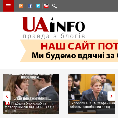
Експослу в США Стефанішиній
Підбірка блогожаб та
обрали запобіжний захід
фотоприколів від UAINFO за 7
серпня