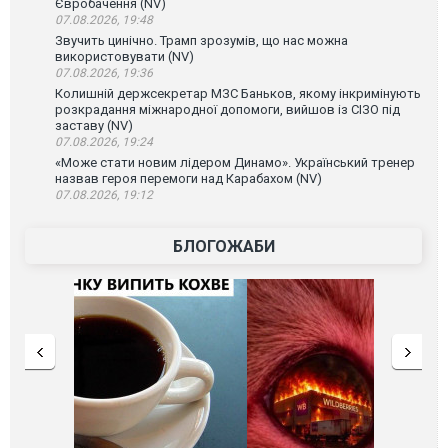
Євробачення (NV)
07.08.2026, 19:48
Звучить цинічно. Трамп зрозумів, що нас можна
використовувати (NV)
07.08.2026, 19:36
Колишній держсекретар МЗС Баньков, якому інкримінують
розкрадання міжнародної допомоги, вийшов із СІЗО під
заставу (NV)
07.08.2026, 19:24
«Може стати новим лідером Динамо». Український тренер
назвав героя перемоги над Карабахом (NV)
07.08.2026, 19:12
БЛОГОЖАБИ