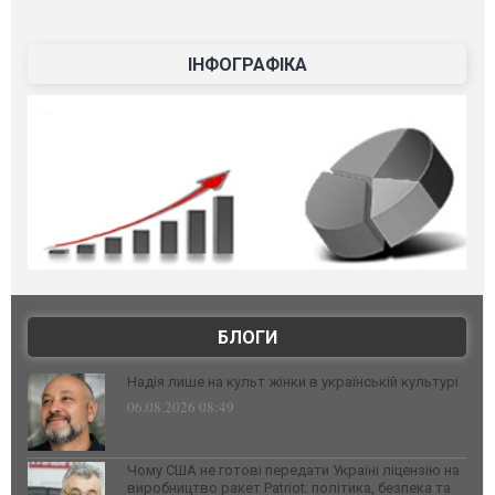
ІНФОГРАФІКА
БЛОГИ
Надія лише на культ жінки в українській культурі
06.08.2026 08:49
Чому США не готові передати Україні ліцензію на
виробництво ракет Patriot: політика, безпека та