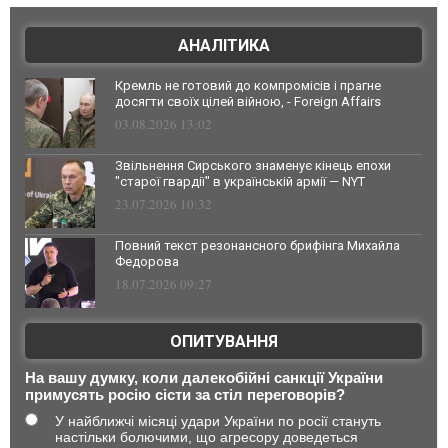
АНАЛІТИКА
Кремль не готовий до компромісів і прагне
досягти своїх цілей війною, - Foreign Affairs
03.08.2026 13:02
Звільнення Сирського знаменує кінець епохи
"старої гвардії" в українській армії — NYT
23.07.2026 10:32
Повний текст резонансного брифінга Михайла
Федорова
18.07.2026 09:27
ОПИТУВАННЯ
На вашу думку, коли далекобійні санкції України
примусять росію сісти за стіл переговорів?
У найближчі місяці удари України по росії стануть
настільки болючими, що агресору доведеться