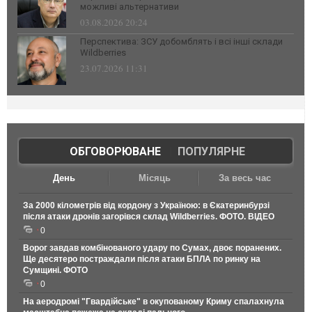
можливі альтернативи
03.08.2026 20:24
Перспектива: ЗСУ добомблять і всі інші склади
Wildberries
23.07.2026 11:31
ОБГОВОРЮВАНЕ
|
ПОПУЛЯРНЕ
День
Місяць
За весь час
За 2000 кілометрів від кордону з Україною: в Єкатеринбурзі
після атаки дронів загорівся склад Wildberries. ФОТО. ВІДЕО
0
Ворог завдав комбінованого удару по Сумах, двоє поранених.
Ще десятеро постраждали після атаки БПЛА по ринку на
Сумщині. ФОТО
0
На аеродромі "Гвардійське" в окупованому Криму спалахнула