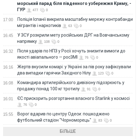
морський парад біля південного узбережжя Криму, -
ГУР
477
0
Поліція Іспанії викрила масштабну мережу контрабанди
17:00
мігрантів і наркотиків
63
0
У ЗСУ розкрили мету російських ДРГ на Вовчанському
16:45
напрямку
108
0
Після ударів по НПЗ у Росії хочуть знизити вимоги до
16:32
якості авіапального — росЗМІ
76
0
Жертв вкусили комарі: у Україні за пів року зафіксували
16:16
два випадки гарячки Західного Нілу
123
0
Командира артилерійського дивізіону підозрюють у
16:08
продажу понад 100 кг тротилу
91
0
ЄС прискорить розгортання власного Starlink у космосі
16:01
76
0
Ворог вдарив по центру Одеси: пошкоджено
15:55
футбольний стадіон "Чорноморець"
83
0
БІЛЬШЕ