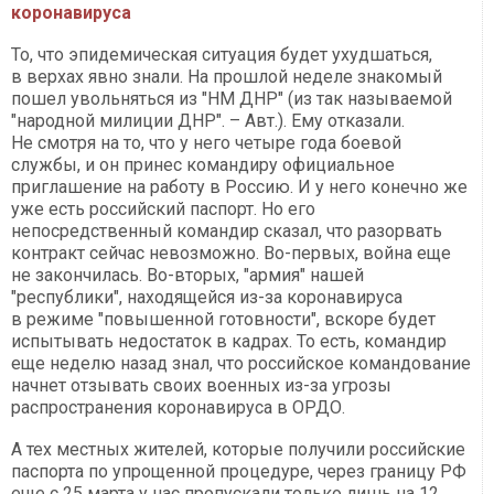
коронавируса
То, что эпидемическая ситуация будет ухудшаться,
в верхах явно знали. На прошлой неделе знакомый
пошел увольняться из "НМ ДНР" (из так называемой
"народной милиции ДНР". – Авт.). Ему отказали.
Не смотря на то, что у него четыре года боевой
службы, и он принес командиру официальное
приглашение на работу в Россию. И у него конечно же
уже есть российский паспорт. Но его
непосредственный командир сказал, что разорвать
контракт сейчас невозможно. Во-первых, война еще
не закончилась. Во-вторых, "армия" нашей
"республики", находящейся из-за коронавируса
в режиме "повышенной готовности", вскоре будет
испытывать недостаток в кадрах. То есть, командир
еще неделю назад знал, что российское командование
начнет отзывать своих военных из-за угрозы
распространения коронавируса в ОРДО.
А тех местных жителей, которые получили российские
паспорта по упрощенной процедуре, через границу РФ
еще с 25 марта у нас пропускали только лишь на 12