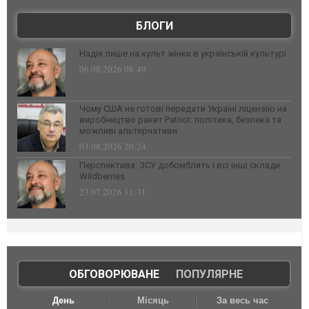
БЛОГИ
Надія лише на культ жінки в українській культурі
06.08.2026 08:49
Чому США не готові передати Україні ліцензію на
виробництво ракет Patriot: політика, безпека та
можливі альтернативи
03.08.2026 20:24
Перспектива: ЗСУ добомблять і всі інші склади
Wildberries
23.07.2026 11:31
ОБГОВОРЮВАНЕ
|
ПОПУЛЯРНЕ
День
Місяць
За весь час