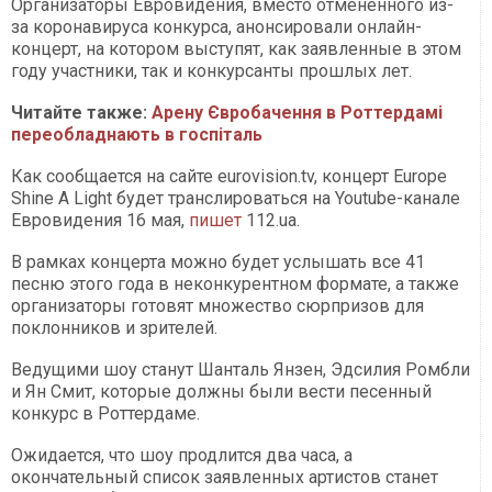
Организаторы Евровидения, вместо отмененного из-
за коронавируса конкурса, анонсировали онлайн-
концерт, на котором выступят, как заявленные в этом
году участники, так и конкурсанты прошлых лет.
Читайте также:
Арену Євробачення в Роттердамі
переобладнають в госпіталь
Как сообщается на сайте eurovision.tv, концерт Europe
Shine A Light будет транслироваться на Youtube-канале
Евровидения 16 мая,
пишет
112.ua.
В рамках концерта можно будет услышать все 41
песню этого года в неконкурентном формате, а также
организаторы готовят множество сюрпризов для
поклонников и зрителей.
Ведущими шоу станут Шанталь Янзен, Эдсилия Ромбли
и Ян Смит, которые должны были вести песенный
конкурс в Роттердаме.
Ожидается, что шоу продлится два часа, а
окончательный список заявленных артистов станет