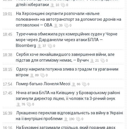
дітей і кібератаки
10
0
На Херсонщині окупанти розпочали «вільне
19:01
полювання» на автотранспорт за допомогою дронів на
оптоволокні — ОВА
39
0
Туреччина обмежила рух комерційних суден у Чорне
18:45
море через Дарданелли через атаки БПЛА —
Bloomberg
37
0
Сербія хоче якнайшвидшого завершення війни, але
18:38
підстав для оптимізму немає, — Вучич
21
0
Одесу накрила потужна злива з градом та ураганним
18:15
вітром
89
0
Помер батько Ліонеля Мессі
17:54
86
0
Нічна атака БпЛА на Київщину: у Броварському районі
17:45
загинули директор ліцею, її чоловік та 3-річний онук
76
0
Лукашенко переклав відповідальність за війну в Україні
16:39
на її внутрішні проблеми
190
0
На Буковині затримали стрільця, який поранив двох
16:16