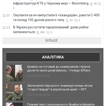
інфраструктурі КТК у Чорному морі — Bloomberg
96
0
Окупанти за ніч випустили 6 «Іскандерів», ракети С-400
12:37
та понад 150 дронів різного типу
64
0
В Україні рух потягів паралізований: деякі рейси
12:13
запізнюються
600
0
БІЛЬШЕ
АНАЛІТИКА
Кремль не готовий до компромісів і прагне
досягти своїх цілей війною, - Foreign Affairs
03.08.2026 13:02
Звільнення Сирського знаменує кінець епохи
"старої гвардії" в українській армії — NYT
23.07.2026 10:32
Повний текст резонансного брифінга Михайла