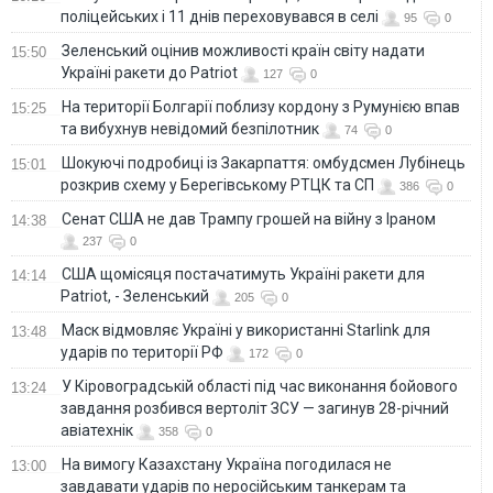
поліцейських і 11 днів переховувався в селі
95
0
Зеленський оцінив можливості країн світу надати
15:50
Україні ракети до Patriot
127
0
На території Болгарії поблизу кордону з Румунією впав
15:25
та вибухнув невідомий безпілотник
74
0
Шокуючі подробиці із Закарпаття: омбудсмен Лубінець
15:01
розкрив схему у Берегівському РТЦК та СП
386
0
Сенат США не дав Трампу грошей на війну з Іраном
14:38
237
0
США щомісяця постачатимуть Україні ракети для
14:14
Patriot, - Зеленський
205
0
Маск відмовляє Україні у використанні Starlink для
13:48
ударів по території РФ
172
0
У Кіровоградській області під час виконання бойового
13:24
завдання розбився вертоліт ЗСУ — загинув 28-річний
авіатехнік
358
0
На вимогу Казахстану Україна погодилася не
13:00
завдавати ударів по неросійським танкерам та