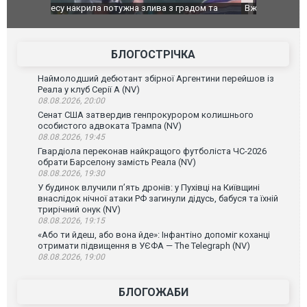
дом та
Вже вивели на тести: Ferrari готує оновлення
Вийшов тре
позашляховика Purosangue. ВІДЕО
фільму "Аф
БЛОГОСТРІЧКА
Наймолодший дебютант збірної Аргентини перейшов із
Реала у клуб Серії А (NV)
08.08.2026, 20:00
Сенат США затвердив генпрокурором колишнього
особистого адвоката Трампа (NV)
08.08.2026, 19:45
Гвардіола переконав найкращого футболіста ЧС-2026
обрати Барселону замість Реала (NV)
08.08.2026, 19:30
У будинок влучили п’ять дронів: у Пухівці на Київщині
внаслідок нічної атаки РФ загинули дідусь, бабуся та їхній
трирічний онук (NV)
08.08.2026, 19:15
«Або ти йдеш, або вона йде»: Інфантіно допоміг коханці
отримати підвищення в УЄФА — The Telegraph (NV)
08.08.2026, 19:00
БЛОГОЖАБИ