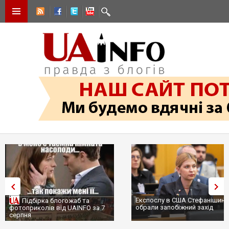
Експослу в США Стефанішині
Підбірка блогожаб та
обрали запобіжний захід
фотоприколів від UAINFO за 7
серпня