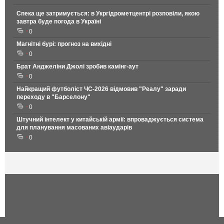
Спека ще затримується: в Укргідрометцентрі розповіли, якою
завтра буде погода в Україні
0
Магнітні бурі: прогноз на вихідні
0
Брат Анджеліни Джолі зробив камінг-аут
0
Найкращий футболіст ЧС-2026 відмовив "Реалу" заради
переходу в "Барселону"
0
Штучний інтелект у китайській армії: впроваджується система
для планування масованих авіаударів
0