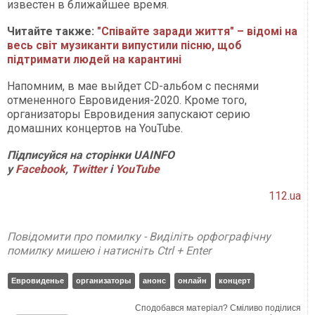
известен в ближайшее время.
Читайте также:
"Співайте заради життя" – відомі на
весь світ музиканти випустили пісню, щоб
підтримати людей на карантині
Напомним, в мае выйдет CD-альбом с песнями
отмененного Евровидения-2020. Кроме того,
организаторы Евровидения запускают серию
домашних концертов на YouTube.
Підписуйся на сторінки UAINFO
у
Facebook
,
Twitter
і
YouTube
112.ua
Повідомити про помилку - Виділіть орфографічну
помилку мишею і натисніть Ctrl + Enter
Евровиденье
организаторы
анонс
онлайн
концерт
Сподобався матеріал? Сміливо поділися