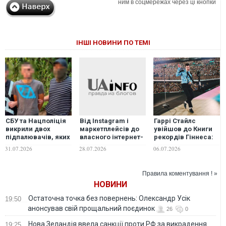
ним в соцмережах через ці кнопки
ІНШІ НОВИНИ ПО ТЕМІ
СБУ та Нацполіція
Гаррі Стайлс
Від Instagram і
викрили двох
увійшов до Книги
маркетплейсів до
підпалювачів, яких
рекордів Гіннеса:
власного інтернет-
рашисти
співак дав 12
магазину
31.07.2026
06.07.2026
28.07.2026
завербували через
аншлагових
онлайн-
концертів поспіль
знайомства
Правила коментування ! »
НОВИНИ
Остаточна точка без повернень: Олександр Усік
19:50
анонсував свій прощальний поєдинок
26
0
Нова Зеландія ввела санкції проти РФ за викрадення
19:25