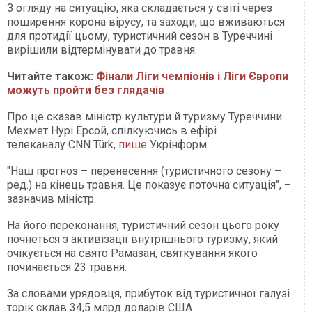
З огляду на ситуацію, яка складається у світі через
поширення корона вірусу, та заходи, що вживаються
для протидії цьому, туристичний сезон в Туреччині
вирішили відтермінувати до травня.
Читайте також:
Фінали Ліги чемпіонів і Ліги Європи
можуть пройти без глядачів
Про це сказав міністр культури й туризму Туреччини
Мехмет Нурі Ерсой, спілкуючись в ефірі
телеканалу CNN Türk,
пише
Укрінформ.
"Наш прогноз – перенесення (туристичного сезону –
ред.) на кінець травня. Це показує поточна ситуація", –
зазначив міністр.
На його переконання, туристичний сезон цього року
почнеться з активізації внутрішнього туризму, який
очікується на свято Рамазан, святкування якого
починається 23 травня.
За словами урядовця, прибуток від туристичної галузі
торік склав 34,5 млрд доларів США.