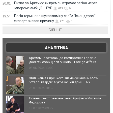
Битва за Арктику: як кремль втрачає регіон через
20:01
імперські амбіції, – ГУР
613
0
Росія терміново шукає заміну своїм "Іскандерам":
19:54
експерт вказав причину
470
0
БІЛЬШЕ
АНАЛІТИКА
Кремль не готовий до компромісів і прагне
досягти своїх цілей війною, - Foreign Affairs
03.08.2026 13:02
Звільнення Сирського знаменує кінець епохи
"старої гвардії" в українській армії — NYT
23.07.2026 10:32
Повний текст резонансного брифінга Михайла
Федорова
18.07.2026 09:27