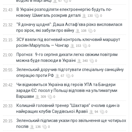
водою в Марганці
67
0
В Україні розподіляти електроенергію будуть по-
21:43
новому: Шмигаль розкрив деталі
130
0
"Я доначу щодня": Даша Астаф'єва різко висловилася
21:32
про зірок, які забули про війну
108
0
ЗСУ взяли під вогневий контроль ключовий маршрут
21:15
росіян Маріуполь — Чонгар
153
0
Прогноз: 9-го серпня дихати легко свіжим повітрям
21:00
можна буде повсюди в Україні
340
0
Зеленський доручив підготувати спеціальну санкційну
20:55
операцію проти РФ
67
0
Чи відмовиться Україна від героїв УПА та Бандери
20:42
заради ЄС: посол у Польщі відповів на ультиматуми
Варшави
309
0
Колишній головний тренер "Шахтаря" очолив один із
20:33
найкращих клубів Саудівської Аравії
94
0
Зеленський підписав укази про звільнення ще чотирьох
20:15
послів
136
0