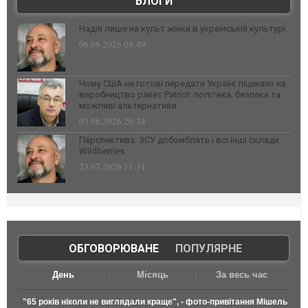
БЛОГИ
Надія лише на культ жінки в українській культурі
06.08.2026 08:49
Чому США не готові передати Україні ліцензію на
виробництво ракет Patriot: політика, безпека та
можливі альтернативи
03.08.2026 20:24
Перспектива: ЗСУ добомблять і всі інші склади
Wildberries
23.07.2026 11:31
ОБГОВОРЮВАНЕ
|
ПОПУЛЯРНЕ
День
Місяць
За весь час
"65 років ніколи не виглядали краще", - фото-привітання Мішель