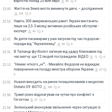
вартістю понад 25 млн євро
90
0
Життя на Землі могло виникнути двічі, – дослідження
23:00
154
0
Навіть 300 американських ракет Україні вистачить
22:53
лише на 2,5-3 місяці активних російських обстрілів -
експерт
45
0
Як діяти пасажирам у разі загрози під час подорожі -
22:42
поради від "Укрзалізниці"
58
0
В Таїланді футболіст загинув від удару блискавки під
22:31
час матчу: ще 12 людей постраждали. ВІДЕО
71
0
"Немає чіткого „ні“", - Михайло Федоров не відкидає
22:13
повернення на посаду міністра оборони України
57
0
Huawei виходить на ринок позашляховиків з моделлю
22:02
Stelato G9. ФОТО
180
0
Трамп різко відреагував на чутки про конфлікт з
21:58
Гегсетом
67
0
Зеленський анонсував звільнення через ситуацію із
21:54