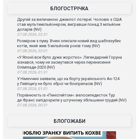
БЛОГОСТРІЧКА
Другий за величиною джекпот лотереї. Чоловік з США
став мультимільйонером, вигравши понад 3 мільйони
доларів (NV)
07.08.2026, 02:31
Розміром з пуму. Вчені описали новий вид шаблезубих
котів, який жив 5 мільйонів років тому (NV)
07.08.2026, 02:01
«У Японії все було дуже жорстко». Легендарний Горуна
зізнався, чому не засмутився через перенесення
Олімпіади-2020 (NV)
07.08.2026, 01:31
У Німеччині заявили, що на борту українського Ан-124
у Лейпцигу не було зброї чи боєприпасів (NV)
07.08.2026, 01:01
Порівнюють із «Пенісгейтом»: велосипедисток Тур
де Франс запідозрили у штучному збільшенні грудей (NV)
07.08.2026, 00:31
БЛОГОЖАБИ