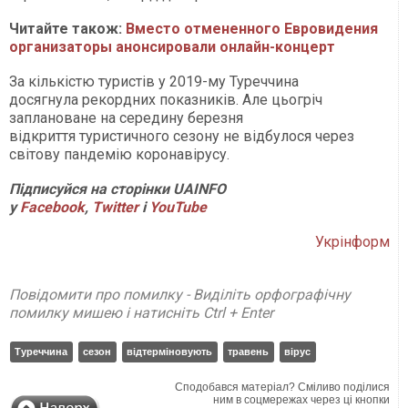
Читайте також:
Вместо отмененного Евровидения
организаторы анонсировали онлайн-концерт
За кількістю туристів у 2019-му Туреччина
досягнула рекордних показників. Але цьогріч
заплановане на середину березня
відкриття туристичного сезону не відбулося через
світову пандемію коронавірусу.
Підписуйся на сторінки UAINFO
у
Facebook
,
Twitter
і
YouTube
Укрінформ
Повідомити про помилку - Виділіть орфографічну
помилку мишею і натисніть Ctrl + Enter
Туреччина
сезон
відтерміновують
травень
вірус
Сподобався матеріал? Сміливо поділися
ним в соцмережах через ці кнопки