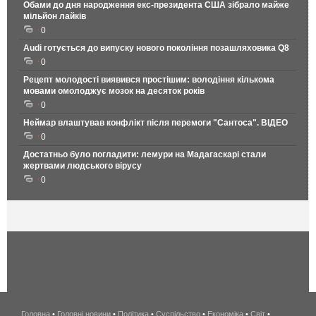
Обами до дня народження екс-президента США зібрало майже
мільйон лайків
0
Audi готується до випуску нового покоління позашляховика Q8
0
Рецепт молодості виявився простішим: володіння кількома
мовами омолоджує мозок на десяток років
0
Неймар влаштував конфлікт після перемоги "Сантоса". ВІДЕО
0
Достатньо було погладити: лемури на Мадагаскарі стали
жертвами людського вірусу
0
Головна
•
Головні новини
•
Політика
•
Суспільство
•
Економіка
беспроводной
•
Світ
•