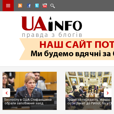
Експослу в США Стефанішиній
Трамп не передасть Україні
обрали запобіжний захід
сотні ракет до Patriot, бо у С
...