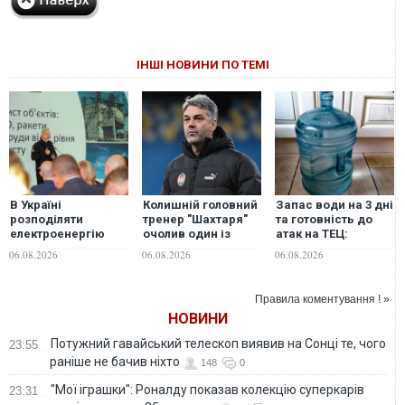
ІНШІ НОВИНИ ПО ТЕМІ
В Україні
Колишній головний
Запас води на 3 дні
розподіляти
тренер "Шахтаря"
та готовність до
електроенергію
очолив один із
атак на ТЕЦ:
будуть по-новому:
найкращих клубів
експерт розповів
06.08.2026
06.08.2026
06.08.2026
Шмигаль розкрив
Саудівської Аравії
про ризики
деталі
знеструмлення
Києва
Правила коментування ! »
НОВИНИ
Потужний гавайський телескоп виявив на Сонці те, чого
23:55
раніше не бачив ніхто
148
0
"Мої іграшки": Роналду показав колекцію суперкарів
23:31