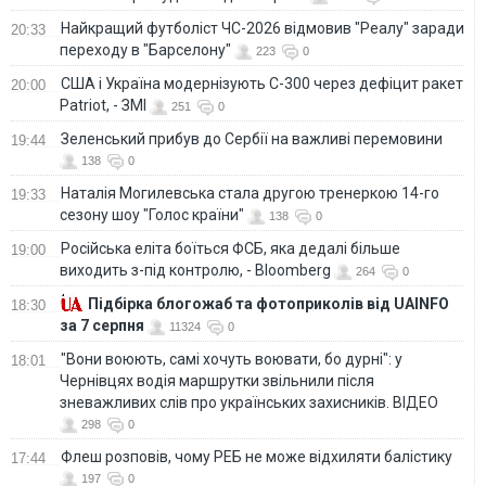
Найкращий футболіст ЧС-2026 відмовив "Реалу" заради
20:33
переходу в "Барселону"
223
0
США і Україна модернізують С-300 через дефіцит ракет
20:00
Patriot, - ЗМІ
251
0
Зеленський прибув до Сербії на важливі перемовини
19:44
138
0
Наталія Могилевська стала другою тренеркою 14-го
19:33
сезону шоу "Голос країни"
138
0
Російська еліта боїться ФСБ, яка дедалі більше
19:00
виходить з-під контролю, - Bloomberg
264
0
Підбірка блогожаб та фотоприколів від UAINFO
18:30
за 7 серпня
11324
0
"Вони воюють, самі хочуть воювати, бо дурні": у
18:01
Чернівцях водія маршрутки звільнили після
зневажливих слів про українських захисників. ВІДЕО
298
0
Флеш розповів, чому РЕБ не може відхиляти балістику
17:44
197
0