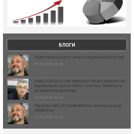
БЛОГИ
Надія лише на культ жінки в українській культурі
06.08.2026 08:49
Чому США не готові передати Україні ліцензію на
виробництво ракет Patriot: політика, безпека та
можливі альтернативи
03.08.2026 20:24
Перспектива: ЗСУ добомблять і всі інші склади
Wildberries
23.07.2026 11:31