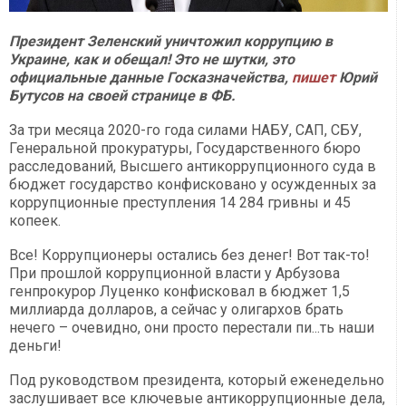
Президент Зеленский уничтожил коррупцию в
Украине, как и обещал! Это не шутки, это
официальные данные Госказначейства,
пишет
Юрий
Бутусов на своей странице в ФБ.
За три месяца 2020-го года силами НАБУ, САП, СБУ,
Генеральной прокуратуры, Государственного бюро
расследований, Высшего антикоррупционного суда в
бюджет государство конфисковано у осужденных за
коррупционные преступления 14 284 гривны и 45
копеек.
Все! Коррупционеры остались без денег! Вот так-то!
При прошлой коррупционной власти у Арбузова
генпрокурор Луценко конфисковал в бюджет 1,5
миллиарда долларов, а сейчас у олигархов брать
нечего – очевидно, они просто перестали пи...ть наши
деньги!
Под руководством президента, который еженедельно
заслушивает все ключевые антикоррупционные дела,