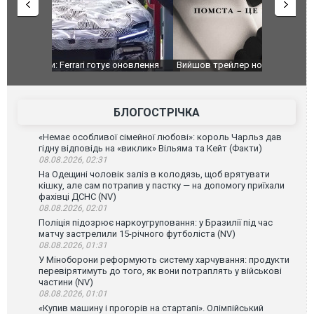
оновлення
Вийшов трейлер нової екранізації легендарного
Зеленський
фільму "Афера Томаса Крауна"
перемовин
БЛОГОСТРІЧКА
«Немає особливої сімейної любові»: король Чарльз дав
гідну відповідь на «виклик» Вільяма та Кейт (Факти)
08.08.2026, 02:31
На Одещині чоловік заліз в колодязь, щоб врятувати
кішку, але сам потрапив у пастку — на допомогу приїхали
фахівці ДСНС (NV)
08.08.2026, 02:01
Поліція підозрює наркоугруповання: у Бразилії під час
матчу застрелили 15-річного футболіста (NV)
08.08.2026, 01:31
У Міноборони реформують систему харчування: продукти
перевірятимуть до того, як вони потраплять у військові
частини (NV)
08.08.2026, 01:01
«Купив машину і прогорів на стартапі». Олімпійський