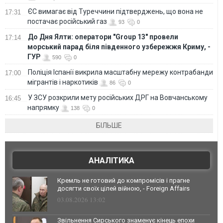
ЄС вимагає від Туреччини підтверджень, що вона не
17:31
постачає російський газ
93
0
До Дня Ялти: оператори "Group 13" провели
17:14
морський парад біля південного узбережжя Криму, -
ГУР
590
0
Поліція Іспанії викрила масштабну мережу контрабанди
17:00
мігрантів і наркотиків
86
0
У ЗСУ розкрили мету російських ДРГ на Вовчанському
16:45
напрямку
138
0
БІЛЬШЕ
АНАЛІТИКА
Кремль не готовий до компромісів і прагне
досягти своїх цілей війною, - Foreign Affairs
03.08.2026 13:02
Звільнення Сирського знаменує кінець епохи