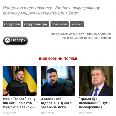
Повідомити про помилку - Виділіть орфографічну
помилку мишею і натисніть Ctrl + Enter
коррупция
коррупционеры
Зеленский
мнение
Сподобався матеріал? Сміливо поділися
ним в соцмережах через ці кнопки
ІНШІ НОВИНИ ПО ТЕМІ
Росія “злила” Ірану
Зеленський
"Трамп був
пів сотні об'єктів
відповів, від чого
шокований": Путін
Ізраїлю: Зеленский
залежить його
поскаржився
розкрив дані
поїздка в Давос та
президенту США на
05.04.2026
20.01.2026
29.12.2025
розвідки
зустріч з Трампом
Зеленского