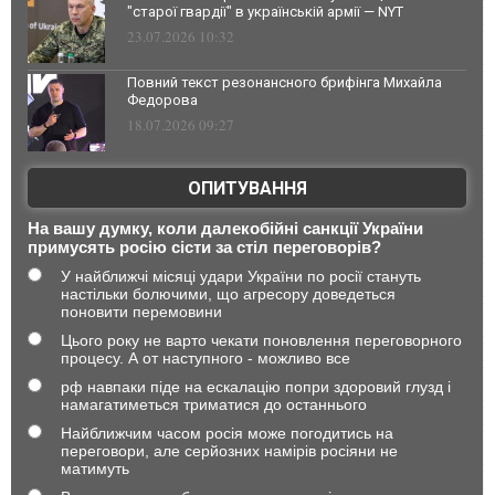
"старої гвардії" в українській армії — NYT
23.07.2026 10:32
Повний текст резонансного брифінга Михайла
Федорова
18.07.2026 09:27
ОПИТУВАННЯ
На вашу думку, коли далекобійні санкції України
примусять росію сісти за стіл переговорів?
У найближчі місяці удари України по росії стануть
настільки болючими, що агресору доведеться
поновити перемовини
Цього року не варто чекати поновлення переговорного
процесу. А от наступного - можливо все
рф навпаки піде на ескалацію попри здоровий глузд і
намагатиметься триматися до останнього
Найближчим часом росія може погодитись на
переговори, але серйозних намірів росіяни не
матимуть