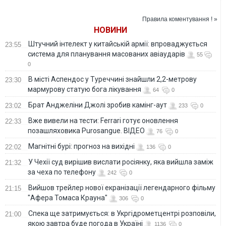
Правила коментування ! »
НОВИНИ
Штучний інтелект у китайській армії: впроваджується
23:55
система для планування масованих авіаударів
55
0
В місті Аспендос у Туреччині знайшли 2,2-метрову
23:30
мармурову статую бога лікування
64
0
Брат Анджеліни Джолі зробив камінг-аут
23:02
233
0
Вже вивели на тести: Ferrari готує оновлення
22:33
позашляховика Purosangue. ВІДЕО
76
0
Магнітні бурі: прогноз на вихідні
22:02
136
0
У Чехії суд вирішив вислати росіянку, яка вийшла заміж
21:32
за чеха по телефону
242
0
Вийшов трейлер нової екранізації легендарного фільму
21:15
"Афера Томаса Крауна"
306
0
Спека ще затримується: в Укргідрометцентрі розповіли,
21:00
якою завтра буде погода в Україні
1136
0