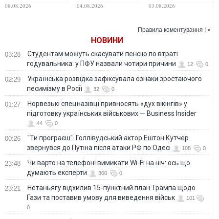
поранив двох
років ув’язнення за
по хостелу
08.08.2026
04.08.2026
03.08.2026
поліцейських і 11
ДТП у Прилуках, у
днів
якій загинула 6-
переховувався в
річна дитина
Правила коментування ! »
селі
НОВИНИ
Студентам можуть скасувати пенсію по втраті
03:28
годувальника: у ПФУ назвали чотири причини
12
0
Українська розвідка зафіксувала ознаки зростаючого
02:29
песимізму в Росії
32
0
Норвезькі спецназівці привносять «дух вікінгів» у
01:27
підготовку українських військових — Business Insider
44
0
"Ти програєш". Голлівудський актор Ештон Кутчер
00:26
звернувся до Путіна після атаки РФ по Одесі
108
0
Чи варто на телефонi вимикати Wi-Fi на ніч: ось що
23:48
думають експерти
360
0
Нетаньягу відхилив 15-пунктний план Трампа щодо
23:21
Гази та поставив умову для виведення військ
101
0