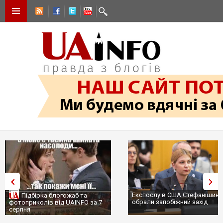
Експослу в США Стефанішині
Підбірка блогожаб та
обрали запобіжний захід
фотоприколів від UAINFO за 7
серпня