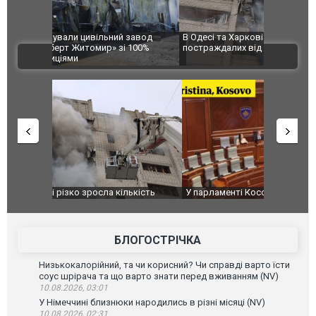
 завод
В Одесі та Харкові різко зросла кількість
Ворог завд
 100%
постраждалих від обстрілу РФ
двоє пора
ВІДЕО
після атак
ькість
У парламенті Косово прем'єра закидали яйцями
Приїхав за
до українс
зіркового 
БЛОГОСТРІЧКА
Низькокалорійний, та чи корисний? Чи справді варто їсти
соус шрірача та що варто знати перед вживанням (NV)
10.08.2026, 03:01
У Німеччині близнюки народились в різні місяці (NV)
10.08.2026, 02:31