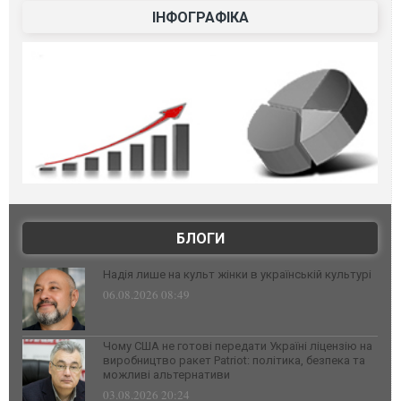
ІНФОГРАФІКА
БЛОГИ
Надія лише на культ жінки в українській культурі
06.08.2026 08:49
Чому США не готові передати Україні ліцензію на
виробництво ракет Patriot: політика, безпека та
можливі альтернативи
03.08.2026 20:24