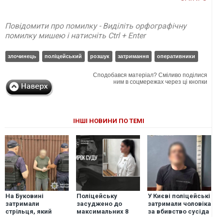
Повідомити про помилку - Виділіть орфографічну
помилку мишею і натисніть Ctrl + Enter
злочинець
поліцейський
розшук
затримання
оперативники
Сподобався матеріал? Сміливо поділися
ним в соцмережах через ці кнопки
ІНШІ НОВИНИ ПО ТЕМІ
На Буковині
Поліцейську
У Києві поліцейські
затримали
засуджено до
затримали чоловіка
стрільця, який
максимальних 8
за вбивство сусіда