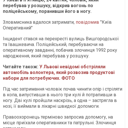
перебував у розшуку, відкрив вогонь по
поліцейському, поранивши його в ногу.
Зловмисника вдалося затримати,
повідомив
"Київ
Оперативний"
Інцидент стався на перехресті вулиць Вишгородської
та Івашкевича. Поліцейський, перебуваючи на
оперативному завданні, побачив злочинця 1992 року
народження, який перебував у розшуку.
Читайте також:
У Львові невідомі обстріляли
автомобіль волонтера, який розвозив продуктові
набори для потребуючих. ФОТО
Під час затримання чоловік почав чинити опір і стріляти
в копа, випустивши в нього три кулі й потрапивши в
ногу. Дві кулі пройшли наскрізь, а одна – застрягла в
нозі, її виймали в лікарні швидкої допомоги.
Правоохоронець терміново запросив допомогу, на
місце приїхали оперативники та патрульні. Злочинця