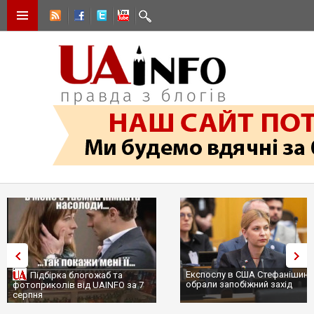
Експослу в США Стефанішині
Підбірка блогожаб та
обрали запобіжний захід
фотоприколів від UAINFO за 7
серпня