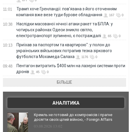
677
0
Трамп хоче Гренландії: пов'язана з його оточенням
11:01
компанія вже везе туди бурове обладнання
167
0
Наслідки масованої нічної атаки ракет та БПЛА: у
10:38
чотирьох районах Одеси зникло світло,
електротранспорт зупинено, є постраждалі
65
0
Приїхав за паспортом та квартирою": у полон до
10:13
українських військових потрапив тезка зіркового
футболіста Мохамеда Салаха
1176
0
Пентагон витратить $400 млн на лазерні системи проти
09:48
дронів
45
0
БІЛЬШЕ
АНАЛІТИКА
Кремль не готовий до компромісів і прагне
досягти своїх цілей війною, - Foreign Affairs
03.08.2026 13:02