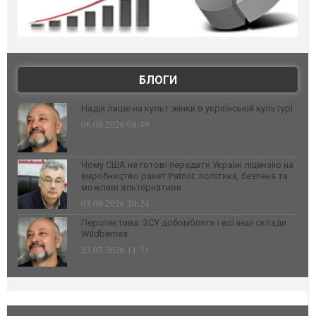
БЛОГИ
Надія лише на культ жінки в українській культурі
06.08.2026 08:49
Чому США не готові передати Україні ліцензію на
виробництво ракет Patriot: політика, безпека та
можливі альтернативи
03.08.2026 20:24
Перспектива: ЗСУ добомблять і всі інші склади
Wildberries
23.07.2026 11:31