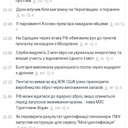
протоки
212
0
Дрон влучив біля магазину на Чернігівщині: є поранені
14:14
61
0
У парламенті Косово прем'єра закидали яйцями
13:48
115
0
На Одещині через атаку РФ обмежили рух до пунктів
13:24
пропуску на кордоні з Молдовою
50
0
Сербія виділить 2 млн євро на українську енергетику та
13:00
візьме участь у відновленні одного з міст
41
0
Болгарія викликала українського посла через інцидент
12:37
з дроном
107
0
Пентагон вимагає від ВПК США різко прискорити
12:13
виробництво зброї через виснаження запасів
48
0
РФ може вдатися до ядерної зброї, якщо опиниться
11:49
перед загрозою виживання країни, - лава МЗС
Туреччини Фідан
143
0
Як перевірити результат ідентифікації пенсіонера: ПФУ
11:25
запустив інструкцію для сервісу "Моя ідентифікація"