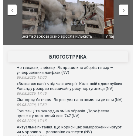
ькість
У парламенті Косово прем'єра закидали яйцями
Приїхав за
до українс
зіркового 
БЛОГОСТРІЧКА
Не тиждень, а місяць. Як правильно зберігати сир —
універсальний лайфхак (NV)
09.08.2026, 18:00
«Змагався навіть під час вечері». Колишній одноклубник
Роналду розкрив незвичайну рису португальця (NV)
09.08.2026, 17:45
Сім порад батькам. Як реагувати на помилки дитини (NV)
09.08.2026, 17:30
Голі танці та рекордна зміна образів. Дорофєєва
презентувала новий кліп 747 (NV)
09.08.2026, 17:15
Актуальне питання. Що корисніше: заморожений йогурт
чи морозиво — розповіли експерти (NV)