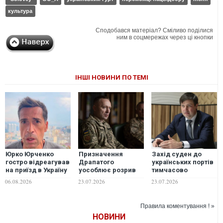
культура
Сподобався матеріал? Сміливо поділися
ним в соцмережах через ці кнопки
ІНШІ НОВИНИ ПО ТЕМІ
Юрко Юрченко
Призначення
Захід суден до
гостро відреагував
Драпатого
українських портів
на приїзд в Україну
уособлює розрив
тимчасово
лідера російської
ЗСУ з радянською
призупинився,
06.08.2026
23.07.2026
23.07.2026
групи "Ногу
військовою
держава шукає
свело!": "Не існує
культурою — The
рішення -
хороших русскіх"
Guardian
Висоцький
Правила коментування ! »
НОВИНИ