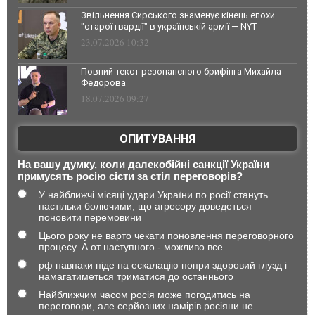
Звільнення Сирського знаменує кінець епохи
"старої гвардії" в українській армії — NYT
23.07.2026 10:32
Повний текст резонансного брифінга Михайла
Федорова
18.07.2026 09:27
ОПИТУВАННЯ
На вашу думку, коли далекобійні санкції України
примусять росію сісти за стіл переговорів?
У найближчі місяці удари України по росії стануть
настільки болючими, що агресору доведеться
поновити перемовини
Цього року не варто чекати поновлення переговорного
процесу. А от наступного - можливо все
рф навпаки піде на ескалацію попри здоровий глузд і
намагатиметься триматися до останнього
Найближчим часом росія може погодитись на
переговори, але серйозних намірів росіяни не