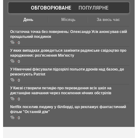
ОБГОВОРЮВАНЕ
|
ПОПУЛЯРНЕ
День
Місяць
За весь час
Остаточна точка без повернень: Олександр Усік анонсував свій
прощальний поєдинок
0
У яких випадках доведеться замінити радянське свідоцтво про
народження: роз'яснення Мін'юсту
0
У Німеччині фіксували підозрілі польоти дронів над базою, де
ремонтують Patriot
0
У Києві створили петицію про переведення всіх шкіл на
дистанціне навчання через посилення нічних обстрілів
0
Netflix поселив людину у білборді, що рекламує фантастичний
фільм "Останній дім"
0