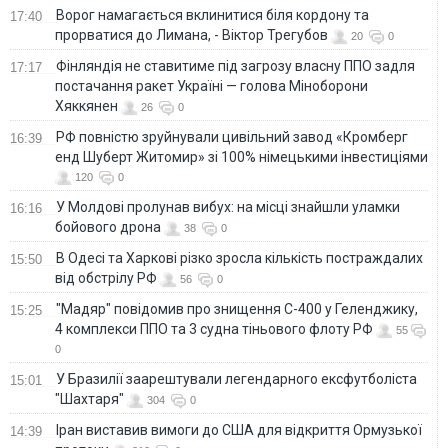
Ворог намагається вклинитися біля кордону та
17:40
прорватися до Лимана, - Віктор Трегубов
20
0
Фінляндія не ставитиме під загрозу власну ППО задля
17:17
постачання ракет Україні — голова Міноборони
Хяккянен
26
0
РФ повністю зруйнували цивільний завод «Кромберг
16:39
енд Шуберт Житомир» зі 100% німецькими інвестиціями
120
0
У Молдові пролунав вибух: на місці знайшли уламки
16:16
бойового дрона
38
0
В Одесі та Харкові різко зросла кількість постраждалих
15:50
від обстрілу РФ
56
0
"Мадяр" повідомив про знищення С-400 у Геленджику,
15:25
4 комплекси ППО та 3 судна тіньового флоту РФ
55
0
У Бразилії заарештували легендарного ексфутболіста
15:01
"Шахтаря"
304
0
Іран виставив вимоги до США для відкриття Ормузької
14:39