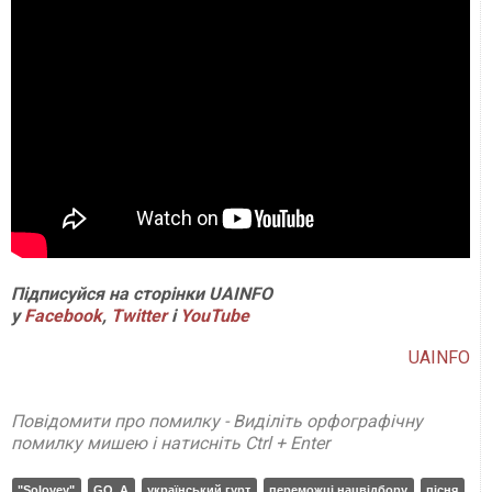
Підписуйся на сторінки UAINFO
у
Facebook
,
Twitter
і
YouTube
UAINFO
Повідомити про помилку - Виділіть орфографічну
помилку мишею і натисніть Ctrl + Enter
"Solovey"
GO_A
український гурт
переможці нацвідбору
пісня