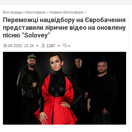
Вся правда з блогосфери
»
Новини блогосфери
»
Переможці нацвідбору на Євробачення
представили ліричне відео на оновлену
пісню "Solovey"
•
•
30.04.2020, 21:24
1197
0