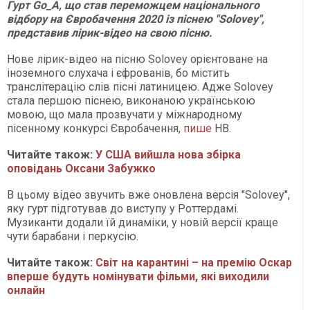
Гурт Go_A, що став переможцем національного
відбору на Євробачення 2020 із піснею "Solovey",
представив лірик-відео на свою пісню.
Нове лірик-відео на пісню Solovey орієнтоване на
іноземного слухача і єфрованів, бо містить
транслітерацію слів пісні латиницею. Адже Solovey
стала першою піснею, виконаною українською
мовою, що мала прозвучати у міжнародному
пісенному конкурсі Євробачення,
пише
НВ.
Читайте також:
У США вийшла нова збірка
оповідань Оксани Забужко
В цьому відео звучить вже оновлена версія "Solovey",
яку гурт підготував до виступу у Роттердамі.
Музиканти додали їй динаміки, у новій версії краще
чути барабани і перкусію.
Читайте також:
Світ на карантині – на премію Оскар
вперше будуть номінувати фільми, які виходили
онлайн