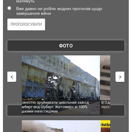
матимуть
Вже давно не роблю жодних прогнозів щодо
завершення війни
ФОТО
 завод
В Одесі та Харкові різко зросла кількість
Ворог завд
 100%
постраждалих від обстрілу РФ
двоє пора
ВІДЕО
після атак